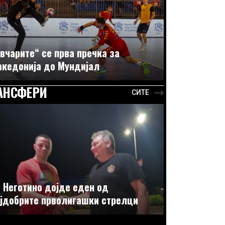
вчарите“ се прва пречка за
кедонија до Мундијал
АНСФЕРИ
СИТЕ
 Неготино дојде еден од
јдобрите прволигашки стрелци