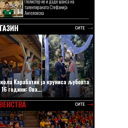
Пелистер ќе и даде шанса на
талентираната Стефанија
Ангеловска
ГАЗИН
СИТЕ
кола Карабатиќ ја круниса љубовта
 16 години: Ова...
ВЕНСТВА
СИТЕ