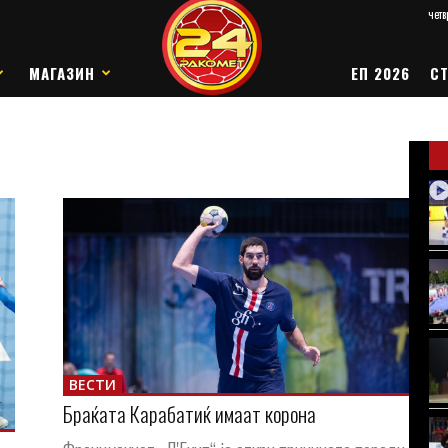
четв
МАГАЗИН
ЕП 2026
СТ
ВЕСТИ
Браќата Карабатиќ имаат корона