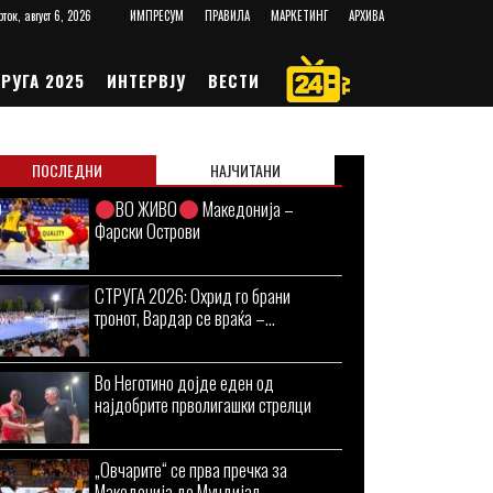
рток, август 6, 2026
ИМПРЕСУМ
ПРАВИЛА
МАРКЕТИНГ
АРХИВА
РУГА 2025
ИНТЕРВЈУ
ВЕСТИ
ПОСЛЕДНИ
НАЈЧИТАНИ
ВО ЖИВО
Македонија –
Фарски Острови
СТРУГА 2026: Охрид го брани
тронот, Вардар се враќа –...
Во Неготино дојде еден од
најдобрите прволигашки стрелци
„Овчарите“ се прва пречка за
Македонија до Мундијал