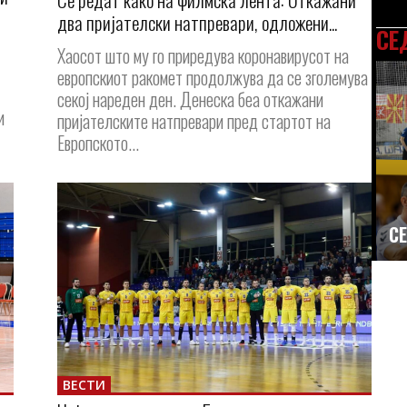
два пријателски натпревари, одложени...
СЕ
Хаосот што му го приредува коронавирусот на
европскиот ракомет продолжува да се зголемува
секој нареден ден. Денеска беа откажани
и
пријателските натпревари пред стартот на
Европското...
СЕ
ВЕСТИ