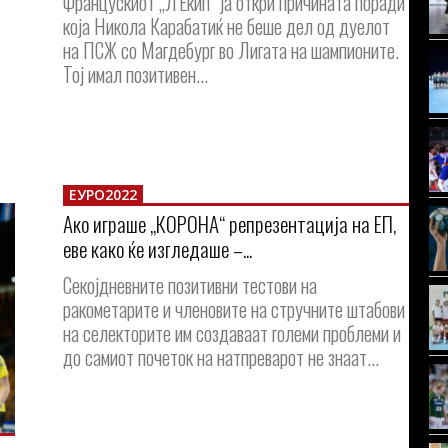
Францускиот „Л'Екип“ ја откри причината поради
која Никола Карабатиќ не беше дел од дуелот
на ПСЖ со Магдебург во Лигата на шампионите.
Тој имал позитивен...
ЕУРО2022
Ако играше „КОРОНА“ репрезентација на ЕП,
еве како ќе изгледаше –...
Секојдневните позитивни тестови на
ракометарите и членовите на стручните штабови
на селекторите им создаваат големи проблеми и
до самиот почеток на натпреварот не знаат...