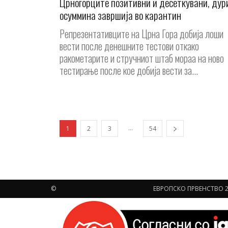
Црногорците позитивни и десеткувани, дур
осуммина завршија во карантин
Репрезентативците на Црна Гора добија лоши
вести после денешните тестови откако
ракометарите и стручниот штаб мораа на ново
тестирање после кое добија вести за...
...
1
2
3
54
©
ЕВРОПСКО ПРВЕНСТВО 2