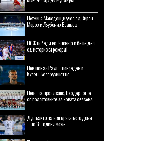
Петмина Македонци учеа од Виран
Морос и Љубомир Врањеш
ПСЖ победи во Јапонија и беше дел
од историски рекорд!
Нов шок за Раул – повреден и
Кулеш, Белорусинот не...
Новеска прозиваше, Вардар тргна
со подготовките за новата сеазона
Дувњак го најави враќањето дома
– по 18 години може...