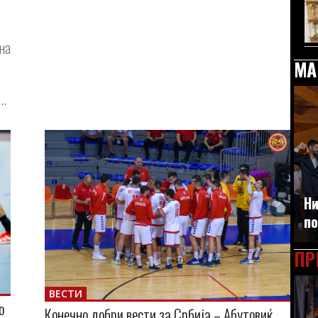
 на
МА
..
Ни
по
ПР
ВЕСТИ
о
Конечно добри вести за Србија – Абутовиќ,