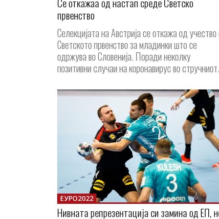
Се откажаа од настап среде Светско
првенство
Селекцијата на Австрија се откажа од учество
Светското првенство за младинки што се
одржува во Словенија. Поради неколку
позитивни случаи на коронавирус во стручниот.
ЕУРО2022
Нивната репрезентација си замина од ЕП, н