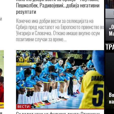
Пешмалбек, Радивојевиќ…добија негативни
резултати
 и
Конечно има добри вести за селекцијата на
Србија пред настапот на Европското првенство во
„О
Унгарија и Словачка. Откако имаше вкупно осум
Ма
позитивни случаи за време...
ТР
Во
на
ВЕСТИ
ри
Се редат како на филмска лента: Откажани