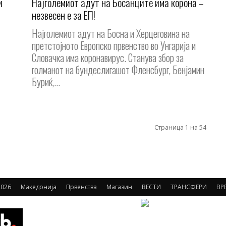
и
Најголемиот адут на Босанците има корона –
незвесен е за ЕП!
Најголемиот адут на Босна и Херцеговина на
претстојното Европско првенство во Унгарија и
Словачка има коронавирус. Станува збор за
голманот на бундеслигашот Фленсбург, Бенјамин
Буриќ,...
Страница 1 на 54
026
Македонија
Првенства
Магазин
ВЕСТИ
ТРАНСФЕРИ
ВР