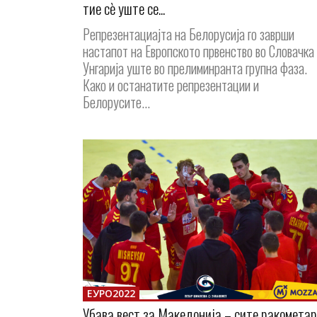
тие сè уште се...
Репрезентациајта на Белорусија го заврши
настапот на Европското првенство во Словачка
Унгарија уште во прелиминранта групна фаза.
Како и останатите репрезентации и
Белорусите...
ЕУРО2022
Убава вест за Македонија – сите ракомета