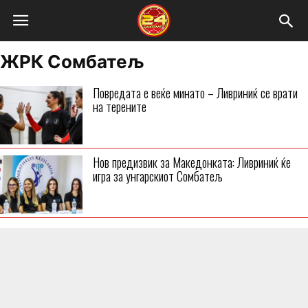
ЖРК Сомбатељ
Повредата е веќе минато – Ливриниќ се врати
на терените
Нов предизвик за Македонката: Ливриниќ ќе
игра за унгарскиот Сомбатељ