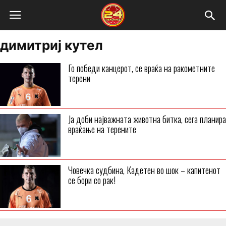
димитриј кутел
Го победи канцерот, се враќа на ракометните
терени
Ја доби најважната животна битка, сега планира
враќање на терените
Човечка судбина, Кадетен во шок – капитенот
се бори со рак!