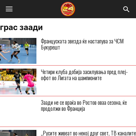
грас заади
Француската звезда ќе настапува за ЧСМ
Букурешт
Четири клуба добија засилувања пред плеј-
офот во Лигата на шампионите
Заади не се враќа во Ростов оваа сезона, ќе
продолжи во Франција
„Русите живеат во некој друг свет, ТВ каналите