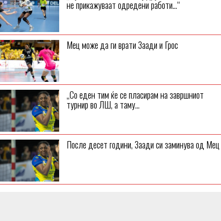
не прикажуваат одредени работи…“
Мец може да ги врати Заади и Грос
„Со еден тим ќе се пласирам на завршниот
турнир во ЛШ, а таму...
После десет години, Заади си заминува од Мец