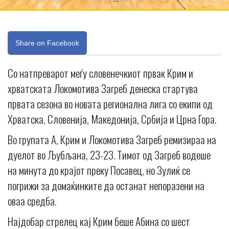
Share on Facebook
Со натпреварот меѓу словенечкиот првак Крим и
хрватската Локомотива Загреб денеска стартува
првата сезона во новата регионална лига со екипи од
Хрватска, Словенија, Македонија, Србија и Црна Гора.
Во групата А, Крим и Локомотива Загреб ремизираа на
дуелот во Љубљана, 23-23. Тимот од Загреб водеше
на минута до крајот преку Посавец, но Зулиќ се
погрижи за домаќинките да останат непоразени на
оваа средба.
Најдобар стрелец кај Крим беше Абина со шест