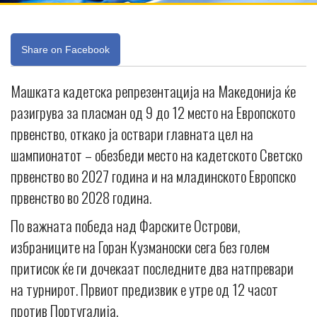
Share on Facebook
Машката кадетска репрезентација на Македонија ќе
разигрува за пласман од 9 до 12 место на Европското
првенство, откако ја оствари главната цел на
шампионатот – обезбеди место на кадетското Светско
првенство во 2027 година и на младинското Европско
првенство во 2028 година.
По важната победа над Фарските Острови,
избраниците на Горан Кузманоски сега без голем
притисок ќе ги дочекаат последните два натпревари
на турнирот. Првиот предизвик е утре од 12 часот
против Португалија.