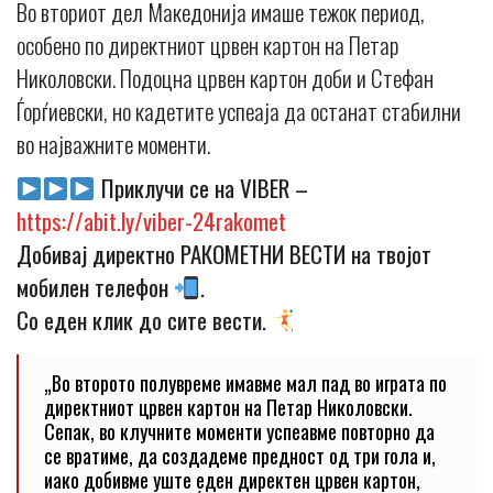
Во вториот дел Македонија имаше тежок период,
особено по директниот црвен картон на Петар
Николовски. Подоцна црвен картон доби и Стефан
Ѓорѓиевски, но кадетите успеаја да останат стабилни
во најважните моменти.
Приклучи се на VIBER –
https://abit.ly/viber-24rakomet
Добивај директно РАКОМЕТНИ ВЕСТИ на твојот
мобилен телефон
.
Со еден клик до сите вести.
„Во второто полувреме имавме мал пад во играта по
директниот црвен картон на Петар Николовски.
Сепак, во клучните моменти успеавме повторно да
се вратиме, да создадеме предност од три гола и,
иако добивме уште еден директен црвен картон,