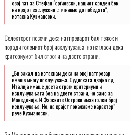
овој пат за Стефан Ѓорѓиевски, нашиот среден бек,
на крајот заслужено стигнавме до победата“,
истакна Кузманоски.
Селекторот посочи дека натпреварот бил тежок и
поради големиот број исклучувања, но нагласи дека
критериумот бил строг и на двете страни.
„Би сакал да истакнам дека на овој натпревар
имаше многу исклучувања. Судиската двојка од
Италија имаше доста строги критериуми и
исклучувањата беа на двете страни, не само за
Македонија. И Фарските Острови имаа голем број
исклучувања. Но, на крајот покажавме карактер“,
рече Кузманоски.
За Македонија ова беше шести натпревар во низа на