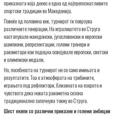
приказната која денес е една од најпрепознатливите
спортски традиции во Македонија.
Повеќе од половина век, турнирот ги поврзува
различните генерации. На игралиштето во Струга
настапувале македонски, југословенски и европски
шампиони, репрезентации, големи тренери и
ракометари кои подоцна освојувале европски, светски
и олимписки медали.
Но, посебноста на турнирот не се само имињата и
резултатите. Тоа е атмосферата на трибините,
играњето под рефлектори, близината на езерото и
чувството дека новата ракометна сезона
традиционално започнува токму во Струга.
Шест екипи со различни приказни и големи амбиции