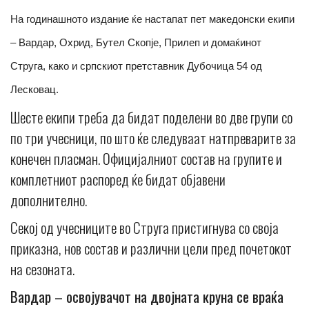
На годинашното издание ќе настапат пет македонски екипи
– Вардар, Охрид, Бутел Скопје, Прилеп и домаќинот
Струга, како и српскиот претставник Дубочица 54 од
Лесковац.
Шесте екипи треба да бидат поделени во две групи со
по три учесници, по што ќе следуваат натпреварите за
конечен пласман. Официјалниот состав на групите и
комплетниот распоред ќе бидат објавени
дополнително.
Секој од учесниците во Струга пристигнува со своја
приказна, нов состав и различни цели пред почетокот
на сезоната.
Вардар – освојувачот на двојната круна се враќа