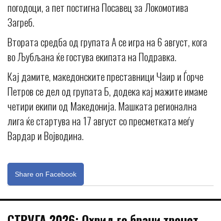
погодоци, а пет постигна Посавец за Локомотива
Загреб.
Втората средба од групата А се игра на 6 август, кога
во Љубљана ќе гостува екипата на Подравка.
Кај дамите, македонските преставници Чаир и Ѓорче
Петров се дел од групата Б, додека кај мажите имаме
четири екипи од Македонија. Машката регионална
лига ќе стартува на 17 август со пресметката меѓу
Вардар и Војводина.
Share on Facebook
СТРУГА 2026: Охрид го брани тронот,