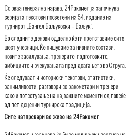
Со оваа генерална најава, 24Ракомет ја започнува
серијата текстови посветени на 54. издание на
турнирот „Вангел Баљукоски – Баљук“.
Во следните денови одделно ќе ги претставиме сите
шест учесници. Ќе пишуваме за нивните состави,
новите засилувања, тренерите, подготовките,
амбициите и очекувањата пред доаѓањето во Струга.
Ќе следуваат и историски текстови, статистики,
занимливости, разговори со ракометари и тренери,
како и потсетување на најважните моменти од повеќе
од пет децении турнирска традиција.
Сите натпревари во живо на 24Ракомет
24Ракомет и годинава ќе биде медиумски партнер на