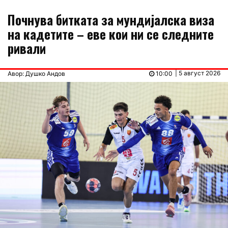
Почнува битката за мундијалска виза
на кадетите – еве кои ни се следните
ривали
| 5 август 2026
Авор: Душко Андов
10:00