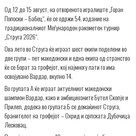
Од 12 до 15 август, на отвореното игралиште „Горан
Попоски – Бабец“, ќе се одржи 54. издание на
традиционалниот Меѓународен ракометен турнир
„Струга 2026“.
Ова лето во Струга ќе играат шест екипи поделени во
две групи – пет македонски и една екипа од странство
ќе се борат за трофејот, кој најмногу пати го има
освојувано Вардар, вкупно 14.
Во групата А ќе играат актуелниот македонски
шампион Вардар, како и амбициозните Бутел Скопје и
Прилеп, додека во групата Б се домаќинот Струга,
бранителот на трофејот – Охрид и српската Дубочица
Лесковац.