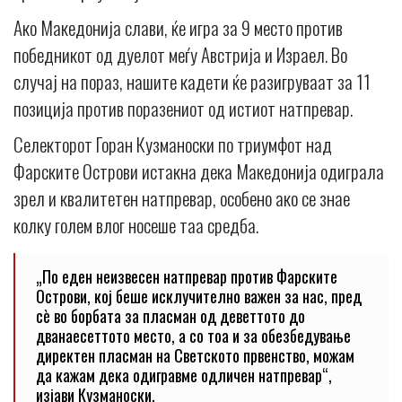
Ако Македонија слави, ќе игра за 9 место против
победникот од дуелот меѓу Австрија и Израел. Во
случај на пораз, нашите кадети ќе разигруваат за 11
позиција против поразениот од истиот натпревар.
Селекторот Горан Кузманоски по триумфот над
Фарските Острови истакна дека Македонија одиграла
зрел и квалитетен натпревар, особено ако се знае
колку голем влог носеше таа средба.
„По еден неизвесен натпревар против Фарските
Острови, кој беше исклучително важен за нас, пред
сè во борбата за пласман од деветтото до
дванаесеттото место, а со тоа и за обезбедување
директен пласман на Светското првенство, можам
да кажам дека одигравме одличен натпревар“,
изјави Кузманоски.