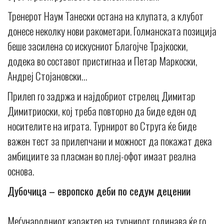
Тренерот Наум Танески остана на клупата, а клубот
донесе неколку нови ракометари. Голманската позиција
беше засилена со искусниот Благојче Трајкоски,
додека во составот пристигнаа и Петар Маркоски,
Андреј Стојановски…
Прилеп го задржа и најдобриот стрелец Димитар
Димитриоски, кој треба повторно да биде еден од
носителите на играта. Турнирот во Струга ќе биде
важен тест за прилепчани и можност да покажат дека
амбициите за пласман во плеј-офот имаат реална
основа.
Дубочица – европско деби по седум децении
Меѓународниот карактер на турнирот годинава ќе го