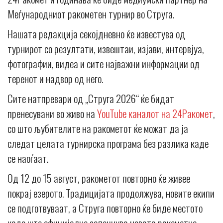
Меѓународниот ракометен турнир во Струга.
Нашата редакција секојдневно ќе известува од
турнирот со резултати, извештаи, изјави, интервјуа,
фотографии, видеа и сите најважни информации од
теренот и надвор од него.
Сите натпревари од „Струга 2026“ ќе бидат
пренесувани во живо на
YouTube каналот на 24Ракомет
,
со што љубителите на ракометот ќе можат да ја
следат целата турнирска програма без разлика каде
се наоѓаат.
Од 12 до 15 август, ракометот повторно ќе живее
покрај езерото. Традицијата продолжува, новите екипи
се подготвуваат, а Струга повторно ќе биде местото
каде што официјално започнува новата ракометна