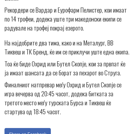
Рекордери се Вардар и Еурофарм Пелистер, кои имаат
по 14 трофеи, додека уште три македонски екипи се
радувале на трофеј покрај езерото.
На најдобрите два тима, како и на Металург, ВВ
Тиквеш и ТК Бренд, ќе им се приклучи уште една екипа.
Тоа ќе биде Охрид или Бутел Скопје, кои за првпат ќе
ја имаат шансата да се борат за пехарот во Струга.
Финалниот натпревар меѓу Охрид и Бутел Скопје се
игра вечерва од 20:45 часот, додека битката за
третото место меѓу турската Бурса и Тиквеш ќе
стартува од 18:45 часот.