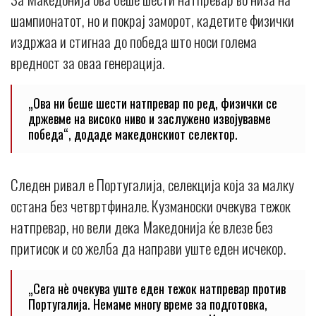
шампионатот, но и покрај заморот, кадетите физички
издржаа и стигнаа до победа што носи голема
вредност за оваа генерација.
„Ова ни беше шести натпревар по ред, физички се
држевме на високо ниво и заслужено извојувавме
победа“, додаде македонскиот селектор.
Следен ривал е Португалија, селекција која за малку
остана без четвртфинале. Кузманоски очекува тежок
натпревар, но вели дека Македонија ќе влезе без
притисок и со желба да направи уште еден исчекор.
„Сега нè очекува уште еден тежок натпревар против
Португалија. Немаме многу време за подготовка,