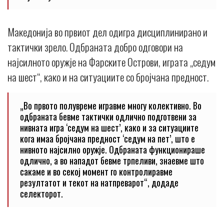
Македонија во првиот дел одигра дисциплинирано и
тактички зрело. Одбраната добро одговори на
најсилното оружје на Фарските Острови, играта „седум
на шест“, како и на ситуациите со бројчана предност.
„Во првото полувреме игравме многу колективно. Во
одбраната бевме тактички одлично подготвени за
нивната игра ‘седум на шест’, како и за ситуациите
кога имаа бројчана предност ‘седум на пет’, што е
нивното најсилно оружје. Одбраната функционираше
одлично, а во нападот бевме трпеливи, знаевме што
сакаме и во секој момент го контролиравме
резултатот и текот на натпреварот“, додаде
селекторот.