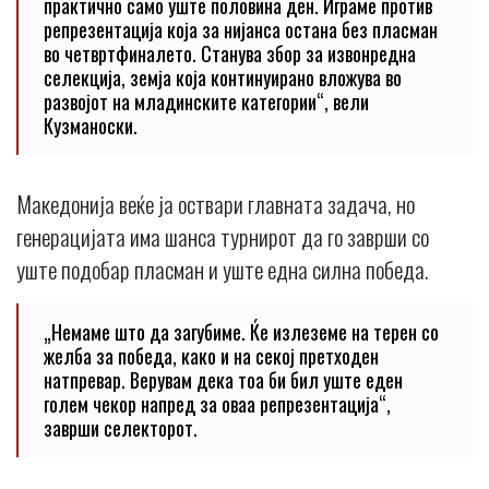
практично само уште половина ден. Играме против
репрезентација која за нијанса остана без пласман
во четвртфиналето. Станува збор за извонредна
селекција, земја која континуирано вложува во
развојот на младинските категории“, вели
Кузманоски.
Македонија веќе ја оствари главната задача, но
генерацијата има шанса турнирот да го заврши со
уште подобар пласман и уште една силна победа.
„Немаме што да загубиме. Ќе излеземе на терен со
желба за победа, како и на секој претходен
натпревар. Верувам дека тоа би бил уште еден
голем чекор напред за оваа репрезентација“,
заврши селекторот.