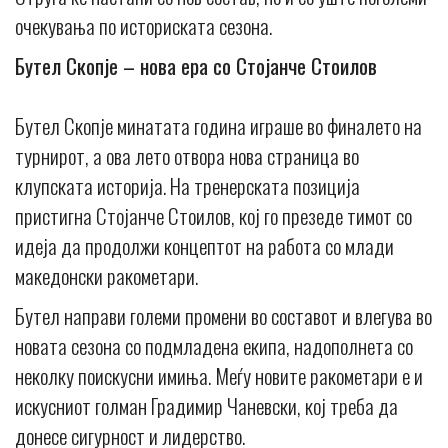
очекувања по историската сезона.
Бутел Скопје – нова ера со Стојанче Стоилов
Бутел Скопје минатата година играше во финалето на
турнирот, а ова лето отвора нова страница во
клупската историја. На тренерската позиција
пристигна Стојанче Стоилов, кој го презеде тимот со
идеја да продолжи концептот на работа со млади
македонски ракометари.
Бутел направи големи промени во составот и влегува во
новата сезона со подмладена екипа, надополнета со
неколку поискусни имиња. Меѓу новите ракометари е и
искусниот голман Градимир Чаневски, кој треба да
донесе сигурност и лидерство.