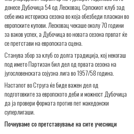
донесе Дубочица 54 од Лесковац. Српскиот клуб зад
себе има историска сезона во која обезбеди пласман во
европските купови. Лесковац чекаше околу 70 години
за ваков успех, а Дубочица во новата сезона првпат ќе
се претстави на европската сцена.
Станува збор за клуб со долга традиција, кој некогаш
под името Партизан бил дел од првата сезона на
југословенската сојузна лига во 1957/58 година.
Настапот во Струга ќе биде важен дел од
подготовките за европското деби и можност Дубочица
да ја провери формата против пет македонски
суперлигаши.
Почнуваме со претставување на сите учесници