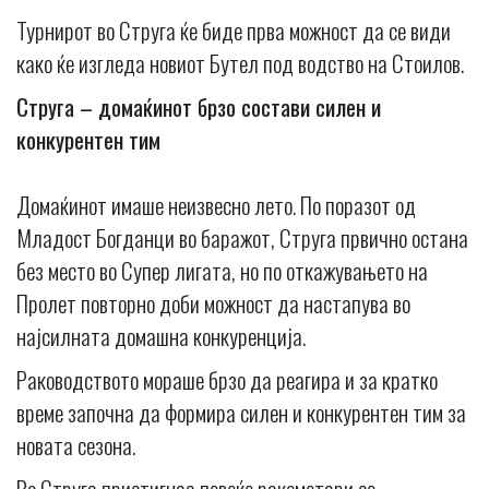
Турнирот во Струга ќе биде прва можност да се види
како ќе изгледа новиот Бутел под водство на Стоилов.
Струга – домаќинот брзо состави силен и
конкурентен тим
Домаќинот имаше неизвесно лето. По поразот од
Младост Богданци во баражот, Струга првично остана
без место во Супер лигата, но по откажувањето на
Пролет повторно доби можност да настапува во
најсилната домашна конкуренција.
Раководството мораше брзо да реагира и за кратко
време започна да формира силен и конкурентен тим за
новата сезона.
Во Струга пристигнаа повеќе ракометари со