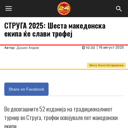
СТРУГА 2025: Шеста македонска
екипа ќе слави трофеј
|
16 август 2025
Автор:
Душко Андов
10:30
Фото: Кочо Сотировски
Share on Facebook
Во досегашните 52 изданија на традиционалниот
турнир во Струга, трофеи освојувале пет македонски
екипи.