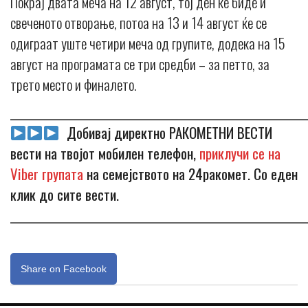
Покрај двата меча на 12 август, тој ден ќе биде и
свеченото отворање, потоа на 13 и 14 август ќе се
одиграат уште четири меча од групите, додека на 15
август на програмата се три средби – за петто, за
трето место и финалето.
_____________________________________________________________
Добивај директно РАКОМЕТНИ ВЕСТИ
вести на твојот мобилен телефон,
приклучи се на
Viber групата
на семејството на 24ракомет. Со еден
клик до сите вести.
_____________________________________________________________
Share on Facebook