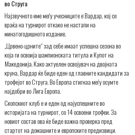
во Струга
Најзвучното име меѓу учесниците е Вардар, кој се
враќа на турнирот откако не настапи на
минатогодишното издание.
„Црвено-црните“ зад себе имаат успешна сезона во
која ги освоија шампионската титула и Купот на
Македонија. Како актуелен освојувач на двојната
круна, Вардар ќе биде еден од главните кандидати за
трофејот во Струга. Во Европа стигнаа меѓу осумте
најдобри во Лига Европа.
Скопскиот клуб е и еден од најуспешните во
историјата на турнирот, со 14 освоени трофеи. За
новиот состав ова ќе биде важна проверка пред
стартот на домашните и европските предизвици.