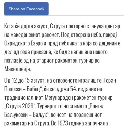
Share on Facebook
Кога ќе дојде август, Струга повторно станува центар
на македонскиот ракомет. Под отворено небо, покрај
Охридското Езеро и пред публиката која со децении е
дел од оваа приказна, ќе биде напишано новото
поглавје од најстариот ракометен турнир во
Македонија.
Од 12 до 15 август, на отвореното игралиште „Горан
Попоски – Бабец“, ќе се одржи 54. издание на
традиционалниот Меѓународен ракометен турнир
„Струга 2026“. Турнирот го носи името „Вангел
Баљукоски – Баљук“, во чест на поранешниот
ракометар на Струга. Во 1973 година започнала