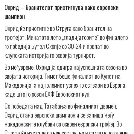
Охрид – бранителот пристигнува како европски
шампион
Oхрид ќе пристигне во Струга како бранител на
трофејот. Минатото лето „гладијаторите“ во финалето
го победија Бутел Скопје со 30-24 и првпат во
клупската историја го освоија турнирот.
Во меѓувреме, Охрид ја одигра најуспешната сезона во
својата историја. Тимот беше финалист во Купот на
Македонија, а најголемиот успех го оствари во Европа,
каде што го освои ЕХФ Европскиот куп.
Со победата над Татабања во финалниот двомеч,
Охрид стана европски шампион и се запиша меѓу
македонските клубови со освоен европски трофеј. Во
Струга ќе настапи со нов состав, но и со уште поголеми