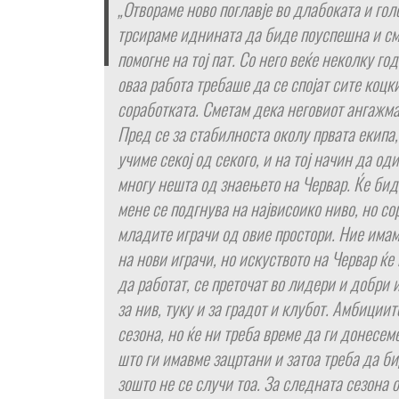
„Отвораме ново поглавје во длабоката и голе
трсираме иднината да биде поуспешна и см
помогне на тој пат. Со него веќе неколку год
оваа работа требаше да се спојат сите коцк
соработката. Сметам дека неговиот ангажм
Пред се за стабилноста околу првата екипа,
учиме секој од секого, и на тој начин да о
многу нешта од знаењето на Червар. Ќе биде
мене се подгнува на највисоико ниво, но сор
младите играчи од овие простори. Ние има
на нови играчи, но искуството на Червар ќе
да работат, се преточат во лидери и добри 
за нив, туку и за градот и клубот. Амбициит
сезона, но ќе ни треба време да ги донесем
што ги имавме зацртани и затоа треба да б
зошто не се случи тоа. За следната сезона 