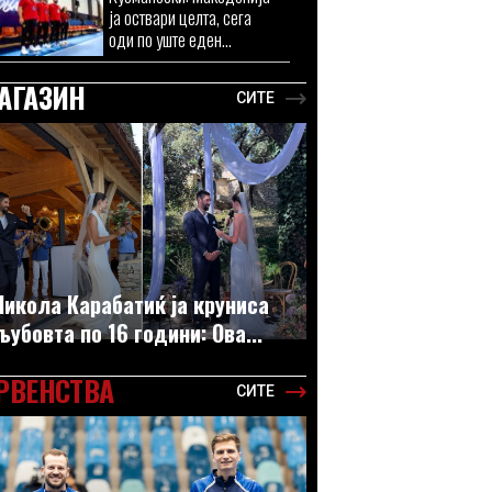
ја оствари целта, сега
оди по уште еден...
АГАЗИН
СИТЕ
Никола Карабатиќ ја круниса
љубовта по 16 години: Ова...
РВЕНСТВА
СИТЕ