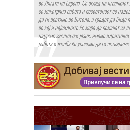
во Лигата на Европа. Со оглед на играчкиот 
со макотрпна работа и посветеност се наде
да ги вратиме во Битола, а градот да биде 
во кој и најсилните ќе мора да помачат за 
најдеме заеднички јазик, имаме идентични
работа и желба ќе успееме да ги оствариме ц