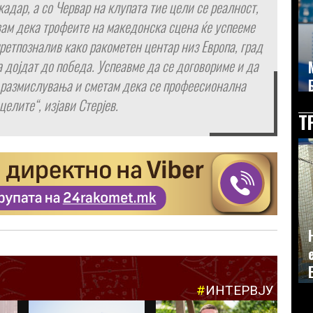
кадар, а со Червар на клупата тие цели се реалност,
вам дека трофеите на македонска сцена ќе успееме
претпозналив како ракометен центар низ Европа, град
да дојдат до победа. Успеавме да се договориме и да
 размислувања и сметам дека се профеесионална
елите“, изјави Стерјев.
Т
#
ИНТЕРВЈУ