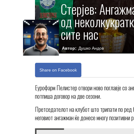
Стерјев: Ангажм
од неколкукратк
сите нас
Автор:
Душко Андов
Share on Facebook
Еурофарм Пелистер отвори ново поглавје со ан
потпиша договор на две сезони.
Претседателот на клубот што трипати по ред 
неговиот ангажман ќе донесе многу позитивни р