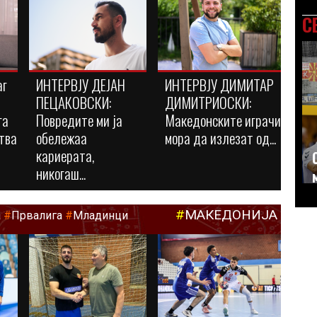
С
аг
ИНТЕРВЈУ ДЕЈАН
ИНТЕРВЈУ ДИМИТАР
ПЕЦАКОВСКИ:
ДИМИТРИОСКИ:
га
Повредите ми ја
Македонските играчи
тва
обележаа
мора да излезат од...
кариерата,
никогаш...
#
МАКЕДОНИЈА
а
#
Првалига
#
Младинци