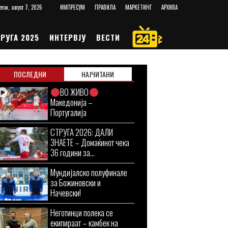
еток, август 7, 2026
ИМПРЕСУМ
ПРАВИЛА
МАРКЕТИНГ
АРХИВА
РУГА 2025
ИНТЕРВЈУ
ВЕСТИ
ПОСЛЕДНИ
НАЈЧИТАНИ
ВО ЖИВО
Македонија –
Португалија
СТРУГА 2026: ДАЛИ
ЗНАЕТЕ – Домаќинот чека
36 години за...
Мундијалско полуфинале
за Божиновски и
Начевски!
Неготинци полека се
екипираат – камбек на