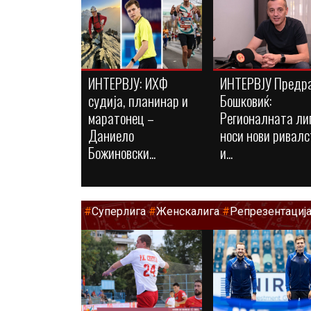
ИНТЕРВЈУ: ИХФ
ИНТЕРВЈУ Предр
судија, планинар и
Бошковиќ:
маратонец –
Регионалната ли
Даниело
носи нови ривалс
Божиновски...
и...
#
Суперлига
#
Женскалига
#
Репрезентациј