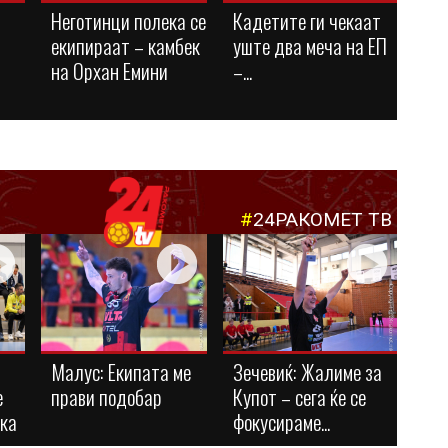
Неготинци полека се
Кадетите ги чекаат
екипираат – камбек
уште два меча на ЕП
на Орхан Емини
–...
#
24РАКОМЕТ ТВ
Малус: Eкипата ме
Зечевиќ: Жалиме за
е
прави подобар
Купот – сега ќе се
ука
фокусираме...