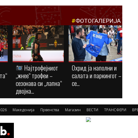
#
ФОТОГАЛЕРИЈА
Најтрофејниот
Охрид ја наполни и
та“
„жнее“ трофеи –
салата и паркингот –
сезонава си „лапна“
се...
двојна...
026
Македонија
Првенства
Магазин
ВЕСТИ
ТРАНСФЕРИ
ВР