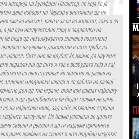
ма историја на Еурофарм Пелистер, со која ќе ја
етам дека изборот на Червар е вистински да ни
ини сме во контакт, како и за се во животот, така и за
М
и, а јас сум исклучително горд и задоволен на
ан ќе биде од неколкукратно значење позитивно.
 процесот на учење е доживотен и сите треба да
диме напред. Сите ние во клубот ќе имаме да научиме
ме поразлични од сите и тоа е возбудата која и кај
аботката со овој стручњак ќе помогне во развој на
ме одлични младински школи и се работи на развој
 помогне дел од тие играчи, оние кои сакаат најмногу
играчи, а од придобивките ќе бидат големи не само
е се на највисоко ниво, зад себе оставивме стресна
П
е крајните заклучоци. Не бевме успешни во целите
идеме свесни и реални и да ги најдеме причините
очелуваме враќање на тронот и што подобар резултат