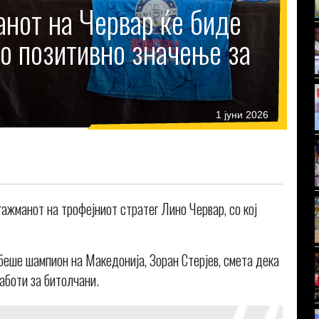
анот на Червар ќе биде
о позитивно значење за
1 јуни 2026
гажманот на трофејниот стратег Лино Червар, со кој
беше шампион на Македонија, Зоран Стерјев, смета дека
аботи за битолчани.