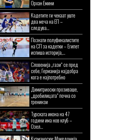
Орхан Емини
Кадетите ги чекаат уште
два меча на ЕП –
следува...
Познати полуфиналистите
на СП за кадетки – Египет
испиша историја,...
Словенија „гази“ се пред
себе, Германија најдобра
кога е најпотребно
Димитриоски прозиваше,
„дробилицата“ почна со
тренинзи
Турската икона на 47
години има нов клуб –
Озел...
Кузманоски: Македонија