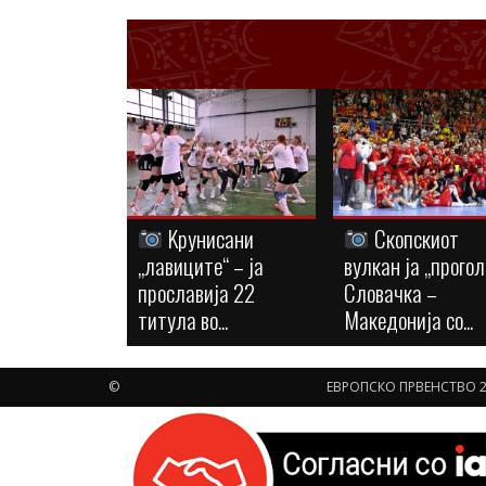
Kрунисани
Скопскиот
„лавиците“ – ја
вулкан ја „прогол
прославија 22
Словачка –
титула во...
Македонија со...
©
ЕВРОПСКО ПРВЕНСТВО 2