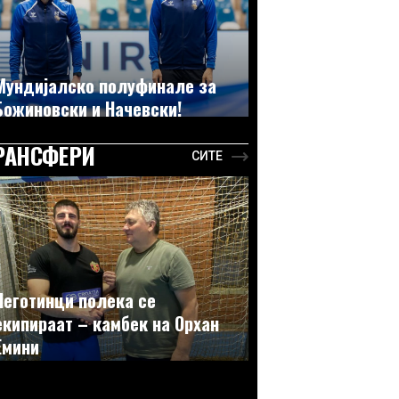
Мундијалско полуфинале за
Божиновски и Начевски!
РАНСФЕРИ
СИТЕ
Неготинци полека се
екипираат – камбек на Орхан
Емини