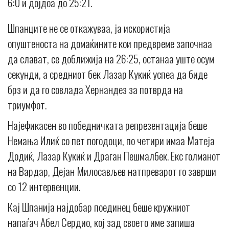
6:0 и дојдоа до 25:21.
Шпанците не се откажуваа, ја искористија
опуштеноста на домаќините кои предвреме започнаа
да слават, се доближија на 26:25, останаа уште осум
секунди, а средниот бек Лазар Кукиќ успеа да биде
брз и да го совлада Хернандез за потврда на
триумфот.
Најефикасен во победничката репрезентација беше
Немања Илиќ со пет погодоци, по четири имаа Матеја
Додиќ, Лазар Кукиќ и Драган Пешмалбек. Екс голманот
на Вардар, Дејан Милосављев натпреварот го заврши
со 12 интервенции.
Кај Шпанија најдобар поединец беше кружниот
напаѓач Абел Сердио, кој зад своето име запиша