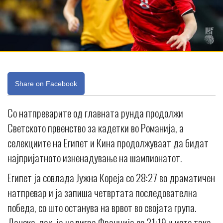
Share on Facebook
Со натпреварите од главната рунда продолжи
Светското првенство за кадетки во Романија, а
селекциите на Египет и Кина продолжуваат да бидат
најпријатното изненадување на шампионатот.
Египет ја совлада Јужна Кореја со 28:27 во драматичен
натпревар и ја запиша четвртата последователна
победа, со што останува на врвот во својата група.
Данска, пак, ја надигра Франција со 21:19 и исто така