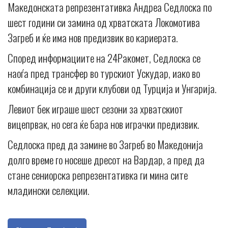
Македонската репрезентативка Андреа Седлоска по
шест години си замина од хрватската Локомотива
Загреб и ќе има нов предизвик во кариерата.
Според информациите на 24Ракомет, Седлоска се
наоѓа пред трансфер во турскиот Ускудар, иако во
комбинација се и други клубови од Турција и Унгарија.
Левиот бек играше шест сезони за хрватскиот
вицепрвак, но сега ќе бара нов играчки предизвик.
Седлоска пред да замине во Загреб во Македонија
долго време го носеше дресот на Вардар, а пред да
стане сениорска репрезентативка ги мина сите
младински селекции.