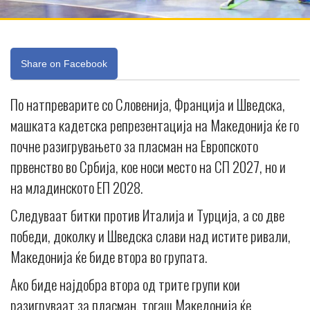
Share on Facebook
По натпреварите со Словенија, Франција и Шведска,
машката кадетска репрезентација на Македонија ќе го
почне разигрувањето за пласман на Европското
првенство во Србија, кое носи место на СП 2027, но и
на младинското ЕП 2028.
Следуваат битки против Италија и Турција, а со две
победи, доколку и Шведска слави над истите ривали,
Македонија ќе биде втора во групата.
Ако биде најдобра втора од трите групи кои
разигруваат за пласман, тогаш Македонија ќе