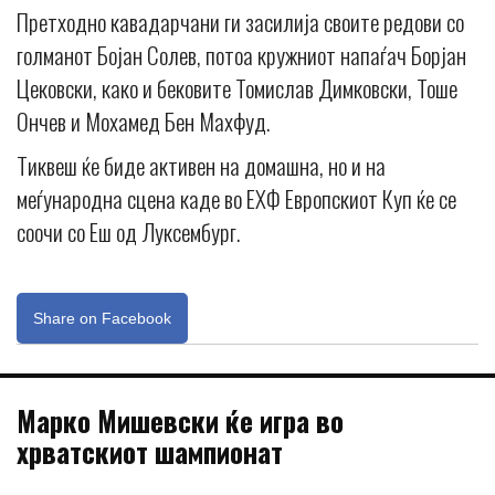
Претходно кавадарчани ги засилија своите редови со
голманот Бојан Солев, потоа кружниот напаѓач Борјан
Цековски, како и бековите Томислав Димковски, Тоше
Ончев и Мохамед Бен Махфуд.
Тиквеш ќе биде активен на домашна, но и на
меѓународна сцена каде во ЕХФ Европскиот Куп ќе се
соочи со Еш од Луксембург.
Share on Facebook
Марко Мишевски ќе игра во
хрватскиот шампионат