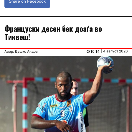
Share on Facebook
Француски десен бек доаѓа во
Тиквеш!
| 4 август 2026
Авор: Душко Андов
10:14