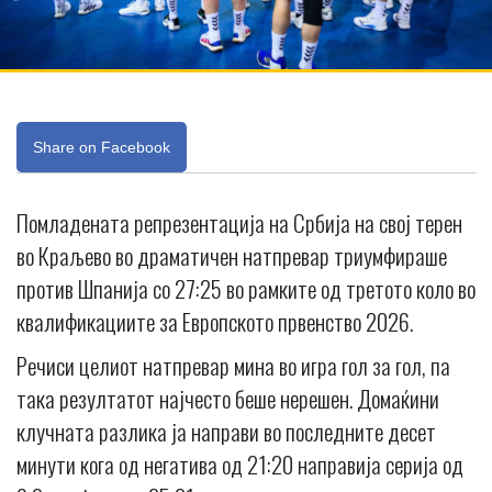
Share on Facebook
Помладената репрезентација на Србија на свој терен
во Краљево во драматичен натпревар триумфираше
против Шпанија со 27:25 во рамките од третото коло во
квалификациите за Европското првенство 2026.
Речиси целиот натпревар мина во игра гол за гол, па
така резултатот најчесто беше нерешен. Домаќини
клучната разлика ја направи во последните десет
минути кога од негатива од 21:20 направија серија од