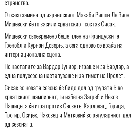
странство.
Откако замина од израелскиот Макаби Ришон Ле Зион,
Мишевски ќе го засили хрватскиот состав Сисак.
Мишевски своевремено беше член на француските
Гренобл и Курнон Доверњ, а сега одново се враќа на
интернационална сцена.
По настапите за Вардар Јуниор, играше и за Вардар, а
една полусезона настапуваше и за тимот на Пролет.
Сисак во новата сезона ќе биде дел од групата Б во
хрватскиот шампионат, ги избегна Загреб и Нексе
Нашице, а ќе игра против Сесвете, Карловац, Горица,
Трогир, Осијек, Чаковец и Метковиќ во регуларниот дел
од сезоната.