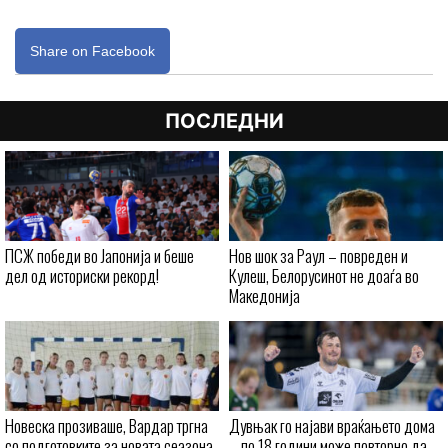
Share on Facebook
ПОСЛЕДНИ
ПСЖ победи во Јапонија и беше
Нов шок за Раул – повреден и
дел од историски рекорд!
Кулеш, Белорусинот не доаѓа во
Македонија
Новеска прозиваше, Вардар тргна
Дувњак го најави враќањето дома
со подготовките за новата сеазона
– по 18 години може повторно да