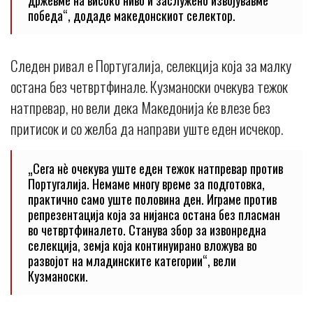
држевме на високо ниво и заслужено извојувавме
победа“, додаде македонскиот селектор.
Следен ривал е Португалија, селекција која за малку
остана без четвртфинале. Кузманоски очекува тежок
натпревар, но вели дека Македонија ќе влезе без
притисок и со желба да направи уште еден исчекор.
„Сега нè очекува уште еден тежок натпревар против
Португалија. Немаме многу време за подготовка,
практично само уште половина ден. Играме против
репрезентација која за нијанса остана без пласман
во четвртфиналето. Станува збор за извонредна
селекција, земја која континуирано вложува во
развојот на младинските категории“, вели
Кузманоски.