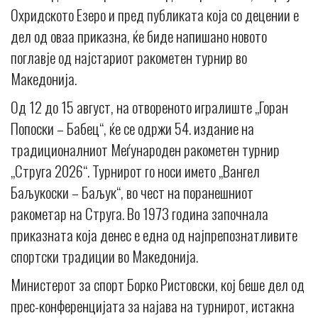
Охридското Езеро и пред публиката која со децении е
дел од оваа приказна, ќе биде напишано новото
поглавје од најстариот ракометен турнир во
Македонија.
Од 12 до 15 август, на отвореното игралиште „Горан
Попоски – Бабец“, ќе се одржи 54. издание на
традиционалниот Меѓународен ракометен турнир
„Струга 2026“. Турнирот го носи името „Вангел
Баљукоски – Баљук“, во чест на поранешниот
ракометар на Струга. Во 1973 година започнала
приказната која денес е една од најпрепознатливите
спортски традиции во Македонија.
Министерот за спорт Борко Ристовски, кој беше дел од
прес-конференцијата за најава на турнирот, истакна