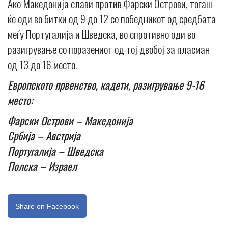
Ако Македонија слави против Фарски Острови, тогаш
ќе оди во битки од 9 до 12 со победникот од средбата
меѓу Португалија и Шведска, во спротивно оди во
разигрување со поразениот од тој двобој за пласман
од 13 до 16 место.
Европското првенство, кадети, разигрување 9-16
место:
Фарски Острови – Македонија
Србија – Австрија
Португалија – Шведска
Полска – Израел
Share on Facebook