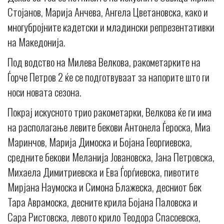
Стојанов, Марија Анчева, Ангела Цветановска, како и
многубројните кадетски и младински репрезентативки
на Македонија.
Под водство на Милева Велкова, ракометарките на
Ѓорче Петров 2 ќе се подготвуваат за напорите што ги
носи новата сезона.
Покрај искусното трио ракометарки, Велкова ќе ги има
на располагање левите бекови Антонела Ѓероска, Миа
Маринчов, Марија Димоска и Бојана Георгиевска,
средните бекови Меланија Јовановска, Jана Петровска,
Михаела Димитриевска и Ева Ѓорѓиевска, пивотите
Мирјана Наумоска и Симона Блажеска, десниот бек
Тара Аврамоска, десните крила Бојана Паловска и
Сара Ристовска, левото крило Теодора Спасоевска,