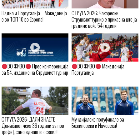
Падна и Португалија – Македонија
СТРУГА 2026: Чакарески –
е во ТОП 10 во Европа!
Струшкиот турнир е приказна што ја
градиме веќе 54 години
ВО ЖИВО
Прес конференција
ВО ЖИВО
Македонија –
за 54. издание на Струшкиот турнир
Португалија
СТРУГА 2026: ДАЛИ ЗНАЕТЕ –
Мундијалско полуфинале за
Домаќинот чека 36 години за нов
Божиновски и Начевски!
трофеј, само еднаш го освоил!