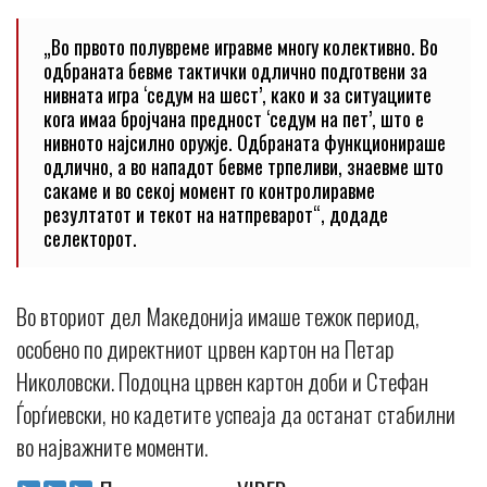
„Во првото полувреме игравме многу колективно. Во
одбраната бевме тактички одлично подготвени за
нивната игра ‘седум на шест’, како и за ситуациите
кога имаа бројчана предност ‘седум на пет’, што е
нивното најсилно оружје. Одбраната функционираше
одлично, а во нападот бевме трпеливи, знаевме што
сакаме и во секој момент го контролиравме
резултатот и текот на натпреварот“, додаде
селекторот.
Во вториот дел Македонија имаше тежок период,
особено по директниот црвен картон на Петар
Николовски. Подоцна црвен картон доби и Стефан
Ѓорѓиевски, но кадетите успеаја да останат стабилни
во најважните моменти.