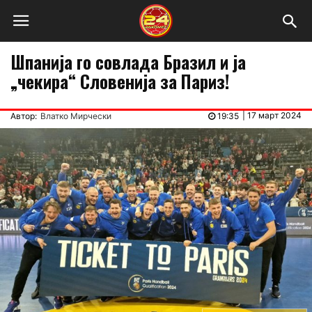
Шпанија го совлада Бразил и ја
„чекира“ Словенија за Париз!
|
17 март 2024
Автор:
Влатко Мирчески
19:35