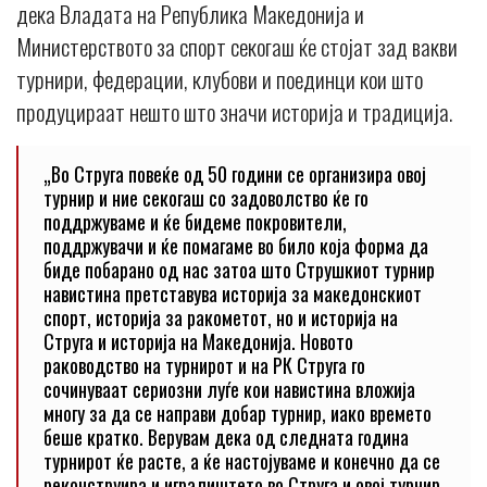
дека Владата на Република Македонија и
Министерството за спорт секогаш ќе стојат зад вакви
турнири, федерации, клубови и поединци кои што
продуцираат нешто што значи историја и традиција.
„Во Струга повеќе од 50 години се организира овој
турнир и ние секогаш со задоволство ќе го
поддржуваме и ќе бидеме покровители,
поддржувачи и ќе помагаме во било која форма да
биде побарано од нас затоа што Струшкиот турнир
навистина претставува историја за македонскиот
спорт, историја за ракометот, но и историја на
Струга и историја на Македонија. Новото
раководство на турнирот и на РК Струга го
сочинуваат сериозни луѓе кои навистина вложија
многу за да се направи добар турнир, иако времето
беше кратко. Верувам дека од следната година
турнирот ќе расте, а ќе настојуваме и конечно да се
реконструира и игралиштето во Струга и овој турнир