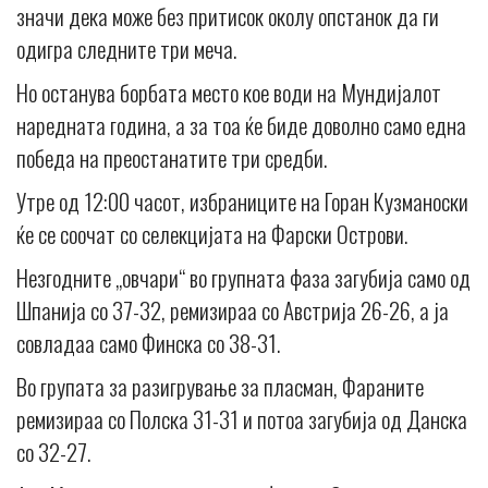
значи дека може без притисок околу опстанок да ги
одигра следните три меча.
Но останува борбата место кое води на Мундијалот
наредната година, а за тоа ќе биде доволно само една
победа на преостанатите три средби.
Утре од 12:00 часот, избраниците на Горан Кузманоски
ќе се соочат со селекцијата на Фарски Острови.
Незгодните „овчари“ во групната фаза загубија само од
Шпанија со 37-32, ремизираа со Австрија 26-26, а ја
совладаа само Финска со 38-31.
Во групата за разигрување за пласман, Фараните
ремизираа со Полска 31-31 и потоа загубија од Данска
со 32-27.