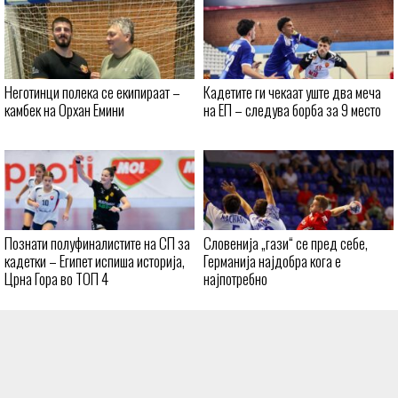
Неготинци полека се екипираат –
Кадетите ги чекаат уште два меча
камбек на Орхан Емини
на ЕП – следува борба за 9 место
Познати полуфиналистите на СП за
Словенија „гази“ се пред себе,
кадетки – Египет испиша историја,
Германија најдобра кога е
Црна Гора во ТОП 4
најпотребно