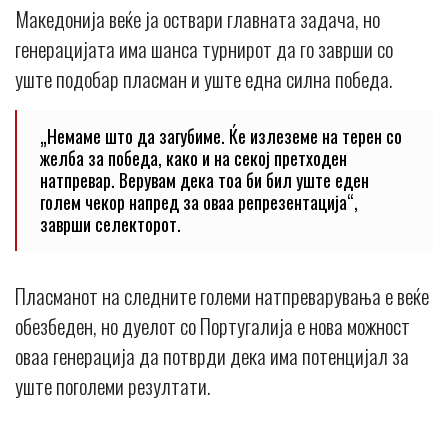
Македонија веќе ја оствари главната задача, но
генерацијата има шанса турнирот да го заврши со
уште подобар пласман и уште една силна победа.
„Немаме што да загубиме. Ќе излеземе на терен со
желба за победа, како и на секој претходен
натпревар. Верувам дека тоа би бил уште еден
голем чекор напред за оваа репрезентација“,
заврши селекторот.
Пласманот на следните големи натпреварувања е веќе
обезбеден, но дуелот со Португалија е нова можност
оваа генерација да потврди дека има потенцијал за
уште поголеми резултати.