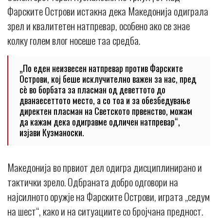
Фарските Острови истакна дека Македонија одиграла
зрел и квалитетен натпревар, особено ако се знае
колку голем влог носеше таа средба.
„По еден неизвесен натпревар против Фарските
Острови, кој беше исклучително важен за нас, пред
сè во борбата за пласман од деветтото до
дванаесеттото место, а со тоа и за обезбедување
директен пласман на Светското првенство, можам
да кажам дека одигравме одличен натпревар“,
изјави Кузманоски.
Македонија во првиот дел одигра дисциплинирано и
тактички зрело. Одбраната добро одговори на
најсилното оружје на Фарските Острови, играта „седум
на шест“, како и на ситуациите со бројчана предност.