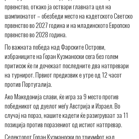
првенство, откако ја оствари главната цел на
шампионатот – обезбеди место на кадетското Светско
првенство во 2027 година и на младинското Европско
првенство во 2028 година.
По важната победа над Фарските Острови,
избраниците на Горан Кузманоски сега без голем
притисок ќе ги дочекаат последните два натпревари
на турнирот. Првиот предизвик е утре од 12 часот
против Португалија.
Ако Македонија слави, ќе игра за 9 место против
победникот од дуелот меѓу Австрија и Израел. Во
случај на пораз, нашите кадети ќе разигруваат за 11
позиција против поразениот од истиот натпревар.
Селекторот Горан Кузманоски по триумфот над