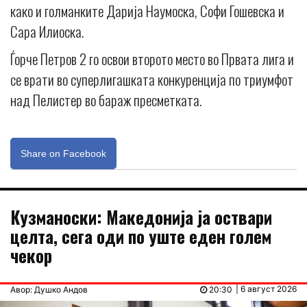
како и голманките Дарија Наумоска, Софи Гошевска и
Сара Илиоска.
Ѓорче Петров 2 го освои второто место во Првата лига и
се врати во суперлигашката конкуренција по триумфот
над Пелистер во бараж пресметката.
Share on Facebook
Кузманоски: Македонија ја оствари
целта, сега оди по уште еден голем
чекор
| 6 август 2026
Авор: Душко Андов
20:30