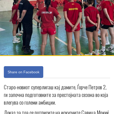
Share on Facebook
Старо-новиот суперлигаш кај дамите, Ѓорче Петров 2,
ги започна подготовките за престојната сезона во која
влегува со големи амбиции.
Доказ за тоа се потписите на искусните Савица Мркиќ