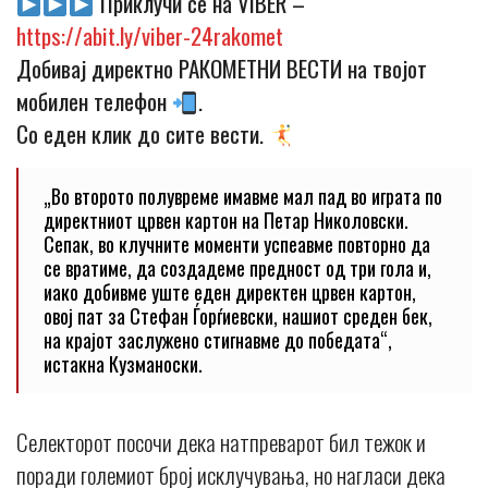
Приклучи се на VIBER –
https://abit.ly/viber-24rakomet
Добивај директно РАКОМЕТНИ ВЕСТИ на твојот
мобилен телефон
.
Со еден клик до сите вести.
„Во второто полувреме имавме мал пад во играта по
директниот црвен картон на Петар Николовски.
Сепак, во клучните моменти успеавме повторно да
се вратиме, да создадеме предност од три гола и,
иако добивме уште еден директен црвен картон,
овој пат за Стефан Ѓорѓиевски, нашиот среден бек,
на крајот заслужено стигнавме до победата“,
истакна Кузманоски.
Селекторот посочи дека натпреварот бил тежок и
поради големиот број исклучувања, но нагласи дека