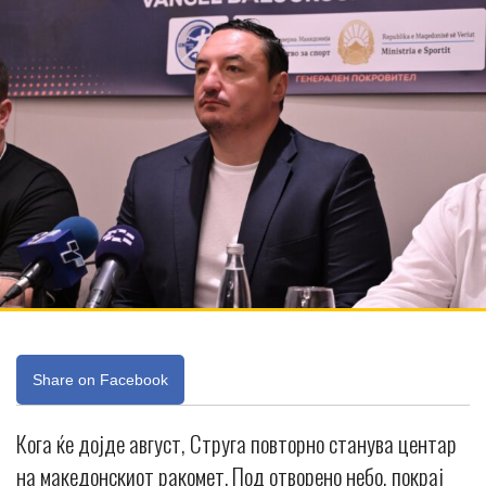
Share on Facebook
Кога ќе дојде август, Струга повторно станува центар
на македонскиот ракомет. Под отворено небо, покрај