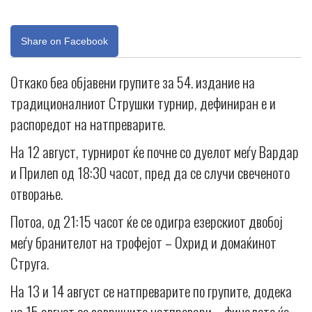
Share on Facebook
Откако беа објавени групите за 54. издание на
традиционалниот Струшки турнир, дефиниран е и
распоредот на натпреварите.
На 12 август, турнирот ќе почне со дуелот меѓу Вардар
и Прилеп од 18:30 часот, пред да се случи свеченото
отворање.
Потоа, од 21:15 часот ќе се одигра езерскиот двобој
меѓу бранителот на трофејот – Охрид и домаќинот
Струга.
На 13 и 14 август се натпреварите по групите, додека
на 15 август се завршните натпревари – финалето ќе