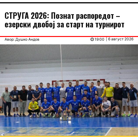
СТРУГА 2026: Познат распоредот –
езерски двобој за старт на турнирот
| 6 август 2026
Авор: Душко Андов
19:00