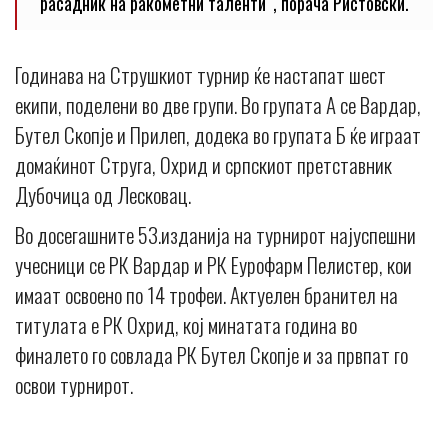
расадник на ракометни таленти“, порача Ристовски.
Годинава на Струшкиот турнир ќе настапат шест
екипи, поделени во две групи. Во групата А се Вардар,
Бутел Скопје и Прилеп, додека во групата Б ќе играат
домаќинот Струга, Охрид и српскиот претставник
Дубочица од Лесковац.
Во досегашните 53.изданија на турнирот најуспешни
учесници се РК Вардар и РК Еурофарм Пелистер, кои
имаат освоено по 14 трофеи. Актуелен бранител на
титулата е РК Охрид, кој минатата година во
финалето го совлада РК Бутел Скопје и за првпат го
освои турнирот.