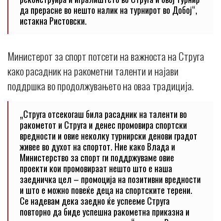
да прерасне во нешто налик на турнирот во Добој“,
истакна Ристовски.
Министерот за спорт потсети на важноста на Струга
како расадник на ракометни таленти и најави
поддршка во продолжувањето на оваа традиција.
„Струга отсекогаш била расадник на таленти во
ракометот и Струга и денес промовира спортски
вредности и овие неколку турнирски денови градот
живее во духот на спортот. Ние како Влада и
Министерство за спорт ги поддржуваме овие
проекти кои промовираат нешто што е наша
заедничка цел – промоција на позитивни вредности
и што е можно повеќе деца на спортските терени.
Се надевам дека заедно ќе успееме Струга
повторно да биде успешна ракометна приказна и