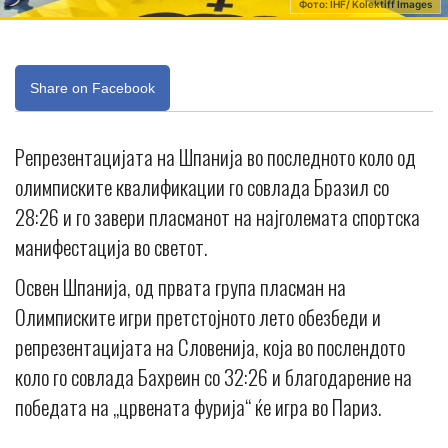
Фото: IHF/ Kolektiff Images
Share on Facebook
Репрезентацијата на Шпанија во последното коло од
олимписките квалификации го совлада Бразил со
28:26 и го завери пласманот на најголемата спортска
манифестација во светот.
Освен Шпанија, од првата група пласман на
Олимписките игри претстојното лето обезбеди и
репрезентацијата на Словенија, која во послендото
коло го совлада Бахреин со 32:26 и благодарение на
победата на „црвената фурија“ ќе игра во Париз.