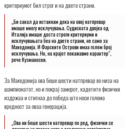
критериумот бил строг и на двете страни.
„Би сакал да истакнам дека на овој натпревар
имаше многу исклучувања. Судиската двојка од
Италија имаше доста строги критериуми и
исклучувањата беа на двете страни, не само за
Македонија. И Фарските Острови имаа голем број
исклучувања. Но, на крајот покажавме карактер“,
рече Кузманоски.
За Македонија ова беше шести натпревар во низа на
шампионатот, но и покрај заморот, кадетите физички
издржаа и стигнаа до победа што носи голема
вредност за оваа генерација.
„Ова ни беше шести натпревар по ред, физички се