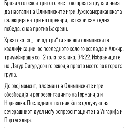
Бразил го освои третото место во првата група и нема
да настапи на Олимписките игри. Јужноамериканската
селекција на три натпревари, оствари само една
победа, онаа против Бахреин.
Хрватска со „три од три“ ги заврши олимписките
квалификации, во последното коло го совлада и Алжир,
триумфираше со 12 гола разлика, 34:22. Избраниците
на Дагур Сигурдсон го освоија првото место во втората
група.
До овој момент, пласман на Олимписките игри
обезбедија и репрезентациите на Германија и
Норвешка. Последниот патник ќе се одлучува на
вечерашниот дуел меѓу репрезентациите на Унгарија и
Португалија.