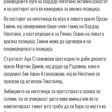
раководните луѓе на Вардар Неготино активно работат
и на ростерот што ќе конкурира за висока позиција.
Во составот на неготинци ќе игра и левото крило Орхан
Емини, кој своевремено беше член токму на Вардар
Неготино, а настапуваше и за Риниа. Освен на левата
крилна позиција, Емини може да одговори и на
плејмејкерската позиција.
Стратегот Аце Станковски претходно ги доби десното
крило Мартин Димов, кој дојде од Радовиш, како и
средниот бек Јован Атанасовски, кој во Неготино се
пресели од штипски Текстилец.
Амбициите на неготинци за претстојната сезона се
големи, па се очекуваат уште нови имиња кои ќе го
комплетираат тимот што треба да се бори за место во