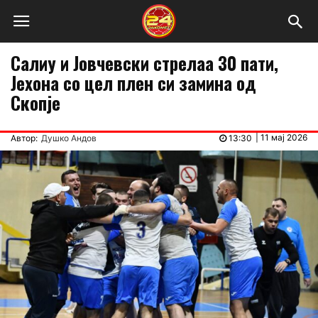
Салиу и Јовчевски стрелаа 30 пати,
Јехона со цел плен си замина од
Скопје
|
11 мај 2026
Автор:
Душко Андов
13:30