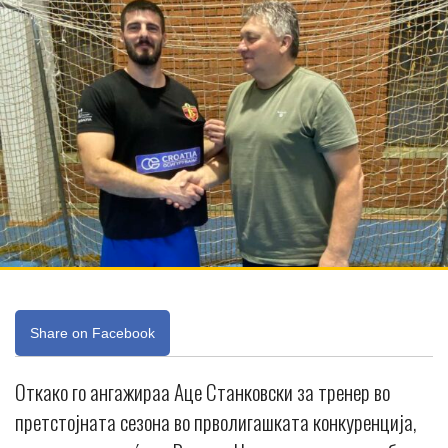
Share on Facebook
Откако го ангажираа Аце Станковски за тренер во
претстојната сезона во прволигашката конкуренција,