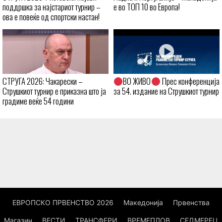
поддршка за најстариот турнир –
е во ТОП 10 во Европа!
ова е повеќе од спортски настан!
СТРУГА 2026: Чакарески –
ВО ЖИВО
Прес конференција
Струшкиот турнир е приказна што ја
за 54. издание на Струшкиот турнир
градиме веќе 54 години
ЕВРОПСКО ПРВЕНСТВО 2026
Македонија
Првенства
Магазин
ВЕСТИ
ТРАНСФЕРИ
ВРЕМЕПЛОВ
СЕДМЕРЕЦ