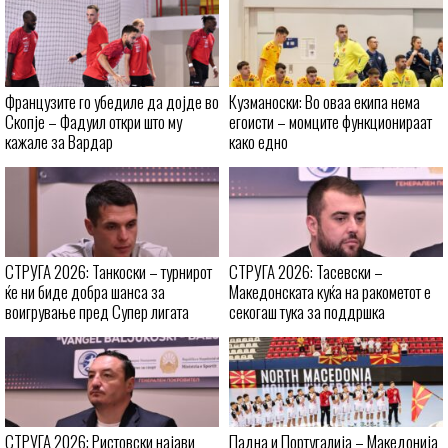
Французите го убедиле да дојде во
Кузманоски: Во оваа екипа нема
Скопје – Фадуил откри што му
егоисти – момците функционираат
кажале за Вардар
како едно
СТРУГА 2026: Танкоски – турнирот
СТРУГА 2026: Тасевски –
ќе ни биде добра шанса за
Македонската куќа на ракометот е
воигрување пред Супер лигата
секогаш тука за поддршка
СТРУГА 2026: Ристовски најави
Падна и Португалија – Македонија