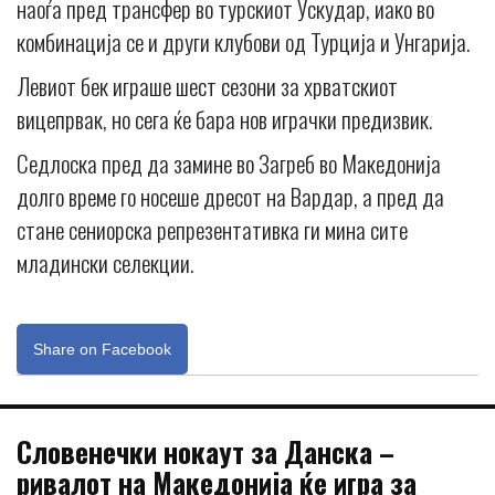
наоѓа пред трансфер во турскиот Ускудар, иако во
комбинација се и други клубови од Турција и Унгарија.
Левиот бек играше шест сезони за хрватскиот
вицепрвак, но сега ќе бара нов играчки предизвик.
Седлоска пред да замине во Загреб во Македонија
долго време го носеше дресот на Вардар, а пред да
стане сениорска репрезентативка ги мина сите
младински селекции.
Share on Facebook
Словенечки нокаут за Данска –
ривалот на Македонија ќе игра за