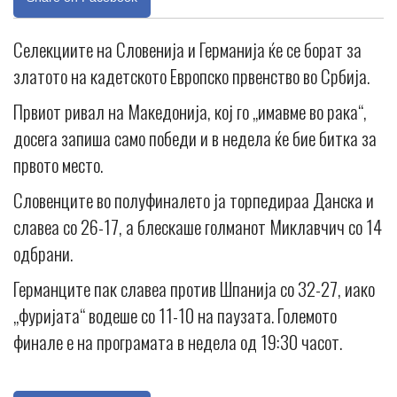
Селекциите на Словенија и Германија ќе се борат за
златото на кадетското Европско првенство во Србија.
Првиот ривал на Македонија, кој го „имавме во рака“,
досега запиша само победи и в недела ќе бие битка за
првото место.
Словенците во полуфиналето ја торпедираа Данска и
славеа со 26-17, а блескаше голманот Миклавчич со 14
одбрани.
Германците пак славеа против Шпанија со 32-27, иако
„фуријата“ водеше со 11-10 на паузата. Големото
финале е на програмата в недела од 19:30 часот.