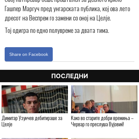
Гашпер Маргуч пред унгарската публика, кој ова лето
дресот на Веспрем го замени со оној на Целје.
Тој одигра по едно полувреме за двата тима.
Share on Facebook
ПОСЛЕДНИ
Димитар Узунчев дебитираше за
Kaко во старите добри времиња –
Целје
Червар го преслуша Вујовиќ!