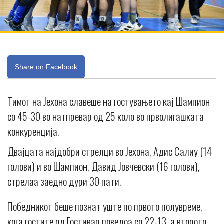
Share on Facebook
Тимот на Јехона славеше на гостувањето кај Шампион
со 45-30 во натпревар од 25 коло во прволигашката
конкуренција.
Двајцата најдобри стрелци во Јехона, Адис Салиу (14
голови) и во Шампион, Давид Јовчевски (16 голови),
стрелаа заедно дури 30 пати.
Победникот беше познат уште по првото полувреме,
кога гостите од Гостивар поведоа со 22-13, а второто