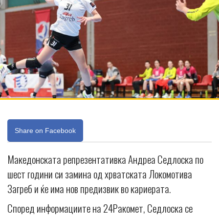
Share on Facebook
Македонската репрезентативка Андреа Седлоска по
шест години си замина од хрватската Локомотива
Загреб и ќе има нов предизвик во кариерата.
Според информациите на 24Ракомет, Седлоска се