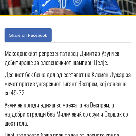
Share on Facebook
Македонскиот репрезентативец Димитар Узунчев
дебитираше за словенечкиот шампион Целје.
Десниот бек беше дел од составот на Клемен Лужар за
мечот против унгарскиот гигант Веспрем, кој славеше
со 49-32.
Узунчев погоди еднаш во мрежата на Веспрем, а
најдобри стрелци беа Миличевиќ со осум и Соршак со
шест гола.
Овој натпревар беше проштален за десното крило