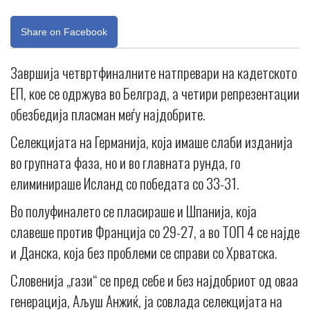
Share on Facebook
Завршија четвртфиналните натпревари на кадетското
ЕП, кое се одржува во Белград, а четири репрезентации
обезбедија пласман меѓу најдобрите.
Селекцијата на Германија, која имаше слаби изданија
во групната фаза, но и во главната рунда, го
елиминираше Исланд со победата со 33-31.
Во полуфиналето се пласираше и Шпанија, која
славеше против Франција со 29-27, а во ТОП 4 се најде
и Данска, која без проблеми се справи со Хрватска.
Словенија „гази“ се пред себе и без најдобриот од оваа
генерација, Аљуш Анжиќ, ја совлада селекцијата на