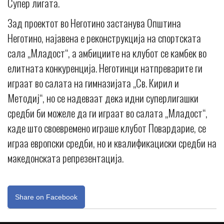
Супер лигата.
Зад проектот во Неготино застанува Општина
Неготино, најавена е реконструкција на спортската
сала „Младост“, а амбициите на клубот се камбек во
елитната конкуренција. Неготинци натпреварите ги
играат во салата на гимназијата „Св. Кирил и
Методиј“, но се надеваат дека идни суперлигашки
средби би можеле да ги играат во салата „Младост“,
каде што своевремено играше клубот Повардарие, се
играа европски средби, но и квалификациски средби на
македонската репрезентација.
Share on Facebook