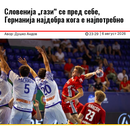
Словенија „гази“ се пред себе,
Германија најдобра кога е најпотребно
| 6 август 2026
Авор: Душко Андов
23:29