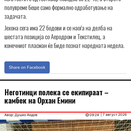
полувреме беше само формално одработување на
задачата.
Јехона сега има 22 бодови и се наоѓа на делба на
шестата позиција со Аеродром и Текстилец, а
конечниот пласман ќе биде познат наредната недела.
Share on Facebook
Неготинци полека се екипираат –
камбек на Орхан Емини
| 7 август 2026
Авор: Душко Андов
09:24