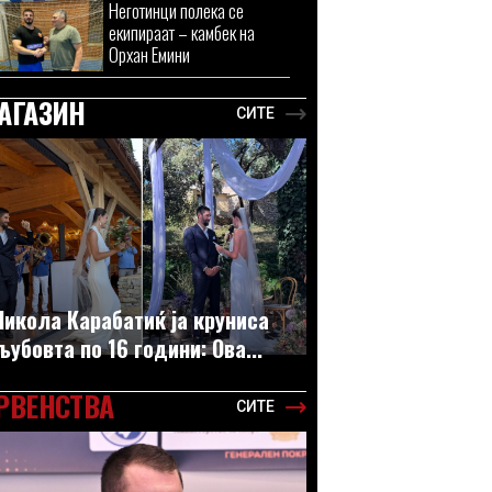
Неготинци полека се
екипираат – камбек на
Орхан Емини
АГАЗИН
СИТЕ
Никола Карабатиќ ја круниса
љубовта по 16 години: Ова...
РВЕНСТВА
СИТЕ