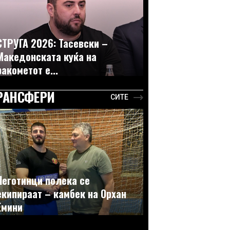
СТРУГА 2026: Тасевски –
Македонската куќа на
ракометот е...
РАНСФЕРИ
СИТЕ
Неготинци полека се
екипираат – камбек на Орхан
Емини