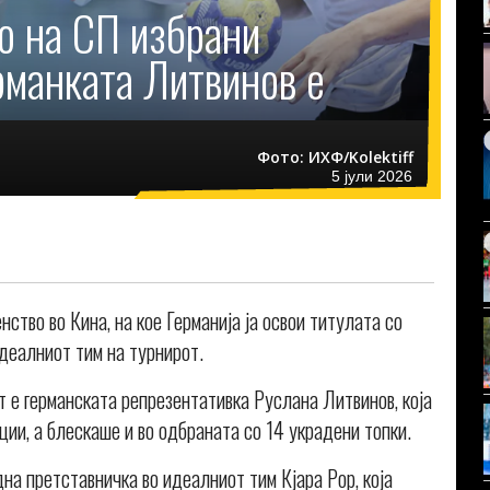
о на СП избрани
рманката Литвинов е
Фото: ИХФ/Kolektiff
5 јули 2026
ство во Кина, на кое Германија ја освои титулата со
идеалниот тим на турнирот.
 е германската репрезентативка Руслана Литвинов, која
ции, а блескаше и во одбраната со 14 украдени топки.
на претставничка во идеалниот тим Кјара Рор, која