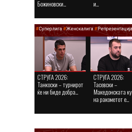
Божиновски...
и...
#
Суперлига
#
Женскалига
#
Репрезентациј
СТРУГА 2026:
СТРУГА 2026:
Танкоски – турнирот
Тасевски –
ќе ни биде добра...
Македонската ку
на ракометот е...