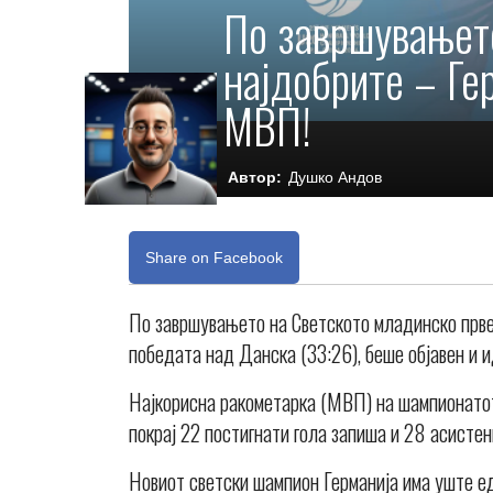
По завршувањет
најдобрите – Ге
МВП!
Автор:
Душко Андов
Share on Facebook
По завршувањето на Светското младинско првен
победата над Данска (33:26), беше објавен и 
Најкорисна ракометарка (МВП) на шампионатот
покрај 22 постигнати гола запиша и 28 асистен
Новиот светски шампион Германија има уште ед