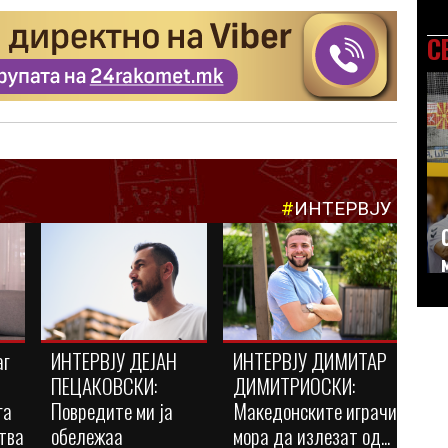
С
#
ИНТЕРВЈУ
аг
ИНТЕРВЈУ ДЕЈАН
ИНТЕРВЈУ ДИМИТАР
ПЕЦАКОВСКИ:
ДИМИТРИОСКИ:
га
Повредите ми ја
Македонските играчи
тва
обележаа
мора да излезат од...