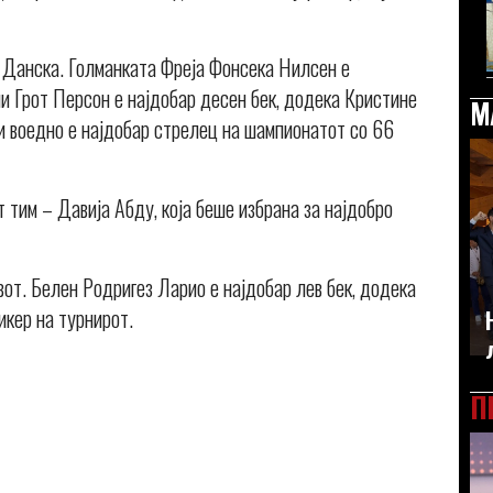
а Данска. Голманката Фреја Фонсека Нилсен е
ули Грот Персон е најдобар десен бек, додека Кристине
М
 и воедно е најдобар стрелец на шампионатот со 66
 тим – Давија Абду, која беше избрана за најдобро
вот. Белен Родригез Ларио е најдобар лев бек, додека
икер на турнирот.
П