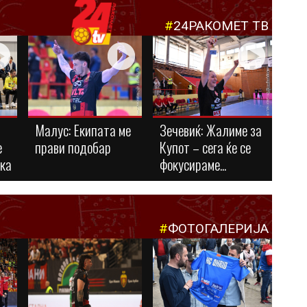
#
24РАКОМЕТ ТВ
Малус: Eкипата ме
Зечевиќ: Жалиме за
е
прави подобар
Купот – сега ќе се
ука
фокусираме...
#
ФОТОГАЛЕРИЈА