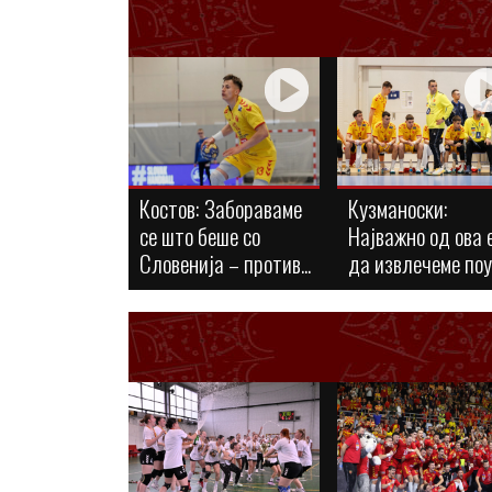
Костов: Забораваме
Кузманоски:
се што беше со
Најважно од ова 
Словенија – против...
да извлечеме по