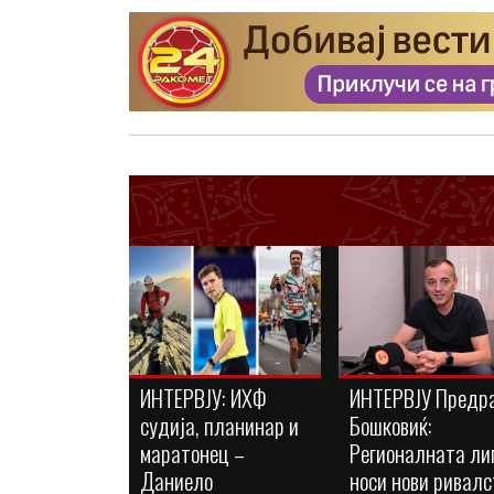
ИНТЕРВЈУ: ИХФ
ИНТЕРВЈУ Предр
судија, планинар и
Бошковиќ:
маратонец –
Регионалната ли
Даниело
носи нови ривалс