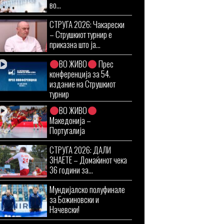
во...
СТРУГА 2026: Чакарески
– Струшкиот турнир е
приказна што ја...
ВО ЖИВО
Прес
конференција за 54.
издание на Струшкиот
турнир
ВО ЖИВО
Македонија –
Португалија
СТРУГА 2026: ДАЛИ
ЗНАЕТЕ – Домаќинот чека
36 години за...
Мундијалско полуфинале
за Божиновски и
Начевски!