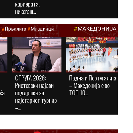
кариерата,
никогаш...
#
МАКЕДОНИЈА
а
#
Првалига
#
Младинци
СТРУГА 2026:
Падна и Португалија
Ристовски најави
– Македонија е во
ќа
поддршка за
ТОП 10...
најстариот турнир
–...