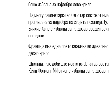
беше избрана за најдобро лево крило.
Најмногу ракометарки во Ол-стар составот им
прогласена за најдобра на својата позиција, Ј
Емилие Хопе е избрана за најдобар среден бек
погодоци.
Франција има една претставничка во идеалниот
десно крило.
Шпанија, пак, доби две места во Ол-стар соста
Кели Фонкенг Мфотиог е избрана за најдобар п