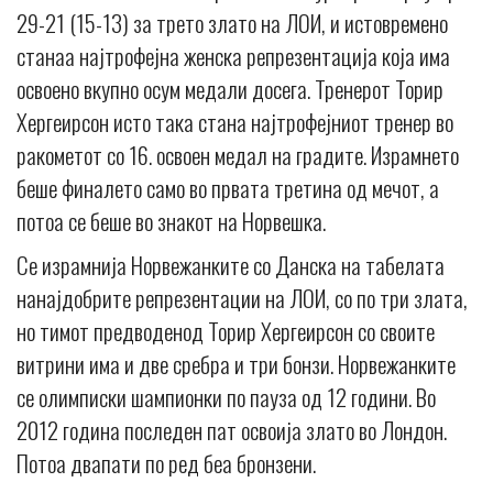
29-21 (15-13) за трето злато на ЛОИ, и истовремено
станаа најтрофејна женска репрезентација која има
освоено вкупно осум медали досега. Тренерот Торир
Хергеирсон исто така стана најтрофејниот тренер во
ракометот со 16. освоен медал на градите. Израмнето
беше финалето само во првата третина од мечот, а
потоа се беше во знакот на Норвешка.
Се израмнија Норвежанките со Данска на табелата
нанајдобрите репрезентации на ЛОИ, со по три злата,
но тимот предводенод Торир Хергеирсон со своите
витрини има и две сребра и три бонзи. Норвежанките
се олимписки шампионки по пауза од 12 години. Во
2012 година последен пат освоија злато во Лондон.
Потоа двапати по ред беа бронзени.