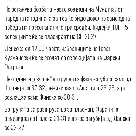
Но останува борбата место кое води на Мундијалот
наредната година, а за тоа ќе биде доволно само една
победа на преостанатите три средби, бидејќи ТОП 15
селекциите ќе се пласираат на СП 2027.
Денеска од 12:00 часот, избраниците на Горан
Кузманоски ќе се соочат со селекцијата на Фарски
Острови.
Незгодните „овчари“ во групната фаза загубија само од
Шпанија со 37-32, ремизираа со Австрија 26-26, а ја
совладаа само Финска со 38-31.
Во групата за разигрување за пласман, Фараните
ремизираа со Полска 31-31 и потоа загубија од Данска
со 32-27.