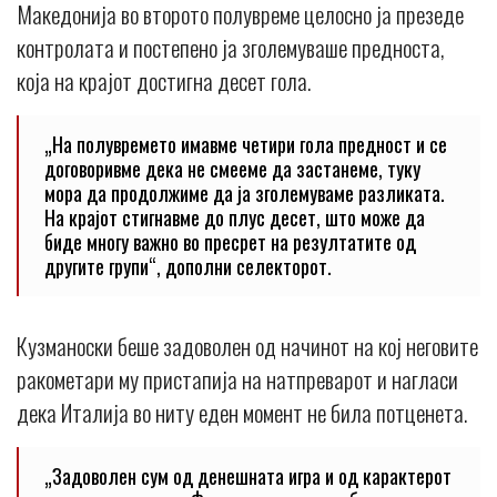
Македонија во второто полувреме целосно ја презеде
контролата и постепено ја зголемуваше предноста,
која на крајот достигна десет гола.
„На полувремето имавме четири гола предност и се
договоривме дека не смееме да застанеме, туку
мора да продолжиме да ја зголемуваме разликата.
На крајот стигнавме до плус десет, што може да
биде многу важно во пресрет на резултатите од
другите групи“, дополни селекторот.
Кузманоски беше задоволен од начинот на кој неговите
ракометари му пристапија на натпреварот и нагласи
дека Италија во ниту еден момент не била потценета.
„Задоволен сум од денешната игра и од карактерот