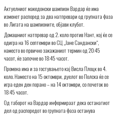
Актуелниот македонски шампион Вардар ќе има
изменет распоред за два натпревари од групната фаза
во Лигата на шампионите, објави клубот.
Домашниот натпревар од 2. коло против Нант, кој ќе се
одигра на 16 септември во СЦ „Јане Сандански“,
наместо во првично закажаниот термин од 20:45
часот, ќе започне во 18:45 часот.
Промена има и за гостувањето кај Висла Плоцк во 4.
коло. Наместо на 15 октомври, дуелот во Полска ќе се
игра еден ден порано – на 14 октомври, со почеток во
18:45 часот.
Од таборот на Вардар информираат дека останатиот
дел од распоредот во групната фаза останува