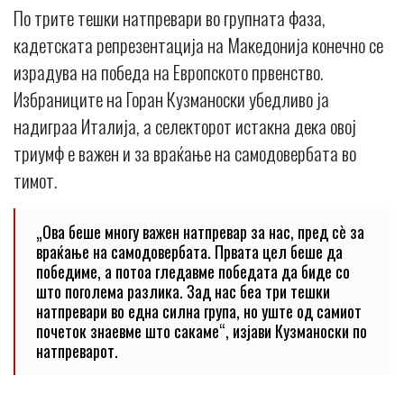
По трите тешки натпревари во групната фаза,
кадетската репрезентација на Македонија конечно се
израдува на победа на Европското првенство.
Избраниците на Горан Кузманоски убедливо ја
надиграа Италија, а селекторот истакна дека овој
триумф е важен и за враќање на самодовербата во
тимот.
„Ова беше многу важен натпревар за нас, пред сè за
враќање на самодовербата. Првата цел беше да
победиме, а потоа гледавме победата да биде со
што поголема разлика. Зад нас беа три тешки
натпревари во една силна група, но уште од самиот
почеток знаевме што сакаме“, изјави Кузманоски по
натпреварот.