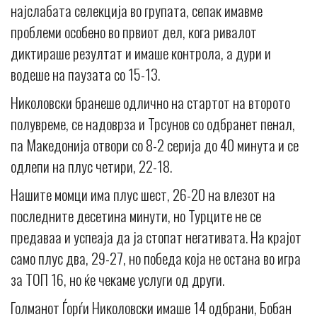
најслабата селекција во групата, сепак имавме
проблеми особено во првиот дел, кога ривалот
диктираше резултат и имаше контрола, а дури и
водеше на паузата со 15-13.
Николовски бранеше одлично на стартот на второто
полувреме, се надоврза и Трсунов со одбранет пенал,
па Македонија отвори со 8-2 серија до 40 минута и се
одлепи на плус четири, 22-18.
Нашите момци има плус шест, 26-20 на влезот на
последните десетина минути, но Турците не се
предаваа и успеаja да ја стопат негативата. На крајот
само плус два, 29-27, но победа која не остана во игра
за ТОП 16, но ќе чекаме услуги од други.
Голманот Ѓорѓи Николовски имаше 14 одбрани, Бобан