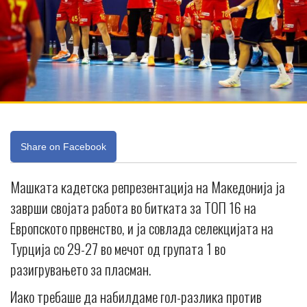
Share on Facebook
Машката кадетска репрезентација на Македонија ја
заврши својата работа во битката за ТОП 16 на
Европското првенство, и ја совлада селекцијата на
Турција со 29-27 во мечот од групата 1 во
разигрувањето за пласман.
Иако требаше да набилдаме гол-разлика против