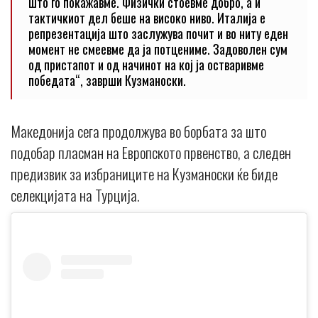
што го покажавме. Физички стоевме добро, а и
тактичкиот дел беше на високо ниво. Италија е
репрезентација што заслужува почит и во ниту еден
момент не смеевме да ја потцениме. Задоволен сум
од пристапот и од начинот на кој ја остваривме
победата“, заврши Кузманоски.
Македонија сега продолжува во борбата за што
подобар пласман на Европското првенство, а следен
предизвик за избраниците на Кузманоски ќе биде
селекцијата на Турција.