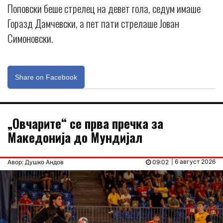
Поповски беше стрелец на девет гола, седум имаше
Горазд Дамчевски, а пет пати стрелаше Јован
Симоновски.
Share on Facebook
„Овчарите“ се прва пречка за
Македонија до Мундијал
| 6 август 2026
Авор: Душко Андов
09:02