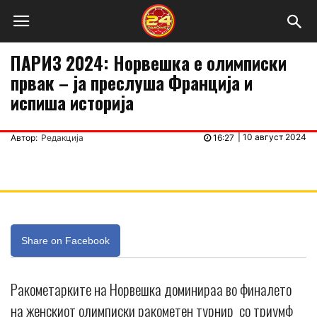
ПАРИЗ 2024: Норвешка е олимписки
првак – ја преслуша Франција и
испиша историја
|
10 август 2024
Автор:
Редакција
16:27
Share on Facebook
Ракометарките на Норвешка доминираа во финалето
на женскиот олимписки ракометен турнир со триумф