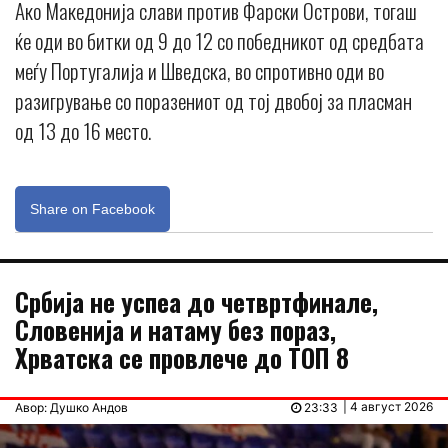
Ако Македонија слави против Фарски Острови, тогаш
ќе оди во битки од 9 до 12 со победникот од средбата
меѓу Португалија и Шведска, во спротивно оди во
разигрување со поразениот од тој двобој за пласман
од 13 до 16 место.
Share on Facebook
Србија не успеа до четвртфинале,
Словенија и натаму без пораз,
Хрватска се провлече до ТОП 8
| 4 август 2026
Авор: Душко Андов
23:33