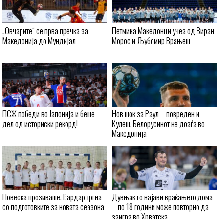
„Овчарите“ се прва пречка за
Петмина Македонци учеа од Виран
Македонија до Мундијал
Морос и Љубомир Врањеш
ПСЖ победи во Јапонија и беше
Нов шок за Раул – повреден и
дел од историски рекорд!
Кулеш, Белорусинот не доаѓа во
Македонија
Новеска прозиваше, Вардар тргна
Дувњак го најави враќањето дома
со подготовките за новата сеазона
– по 18 години може повторно да
заигра во Хрватска