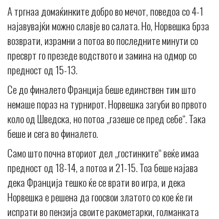
А тргнаа домаќинките добро во мечот, поведоа со 4-1
најавувајќи можно славје во салата. Но, Норвешка брза
возврати, израмни а потоа во последните минути со
пресврт го презеде водството и замина на одмор со
предност од 15-13.
Се до финалето Франција беше единствен тим што
немаше пораз на турнирот. Норвешка загуби во првото
коло од Шведска, но потоа „газеше се пред себе“. Така
беше и сега во финалето.
Само што почна вториот дел „гостинките“ веќе имаа
предност од 18-14, а потоа и 21-15. Тоа беше најава
дека Франција тешко ќе се врати во игра, и дека
Норвешка е решена да гоосвои златото со кое ќе ги
испрати во пензија своите ракометарки, голманката