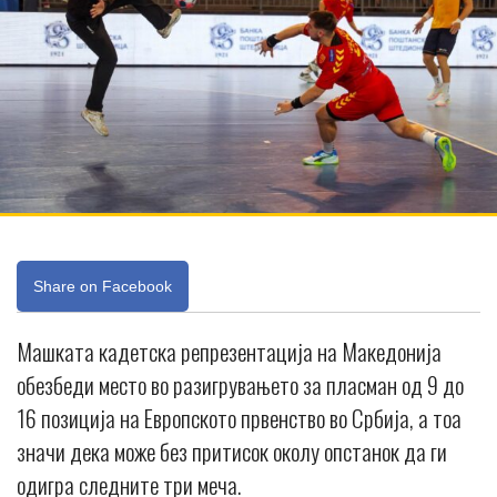
Share on Facebook
Машката кадетска репрезентација на Македонија
обезбеди место во разигрувањето за пласман од 9 до
16 позиција на Европското првенство во Србија, а тоа
значи дека може без притисок околу опстанок да ги
одигра следните три меча.