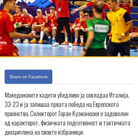
Share on Facebook
Македонските кадети убедливо ја совладаа Италија,
33-23 и ја запишаа првата победа на Европското
првенство. Селекторот Горан Кузманоски е задоволен
од карактерот, физичката подготвеност и тактичката
дисциплина на своите избраници.