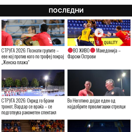
ПОСЛЕДНИ
СТРУГА 2026: Познати групите –
ВО ЖИВО
Македонија –
еве кој против кого по трофеј покрај
Фарски Острови
„Женска плажа“
СТРУГА 2026: Охрид го брани
Во Неготино дојде еден од
тронот, Вардар се враќа – се
најдобрите прволигашки стрелци
подготвува ракометен спектакл