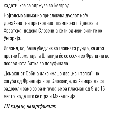
кадети, кое се одржува во Белград.
Најголемо внимание привлекува дуелот меѓу
домаќинот на претходниот шампионат, Данска, и
Хрватска, додека Словенија ќе ги одмери силите со
Унгарија.
Исланд, кој беше убедлив во главната рунда, ќе игра
против Германија, а Шпанија ќе се соочи со Франција во
последната битка за полуфинале.
Домаќинот Србија иако имаше две „меч-топки“, но
загуби од Франција и од Словенија, па ќе мора да се
задоволи само со разигрување за пласман од 9 до 16
место, каде што ќе игра и Македонија.
ЕП кадети, четвртфинале: