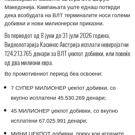
Македонија. Кампањата уште еднаш потврди
дека возбудата на ВЛТ терминалите носи големи
добивки и нови милионерски приказни.
Во периодот од 8 јуни до 31 јули 2026 година,
Видеолотарија Касинос Австрија исплати неверојатни
124.213.765 денари за ВЛТ џекпот добивки, или повеќе
од два милиони евра.
Во промотивниот период беа освоени:
7 СУПЕР МИЛИОНЕР џекпот добивки, со
вкупно исплатени 45.530.269 денари;
45 МИЛИОНЕР џекпот добивки, со вкупно
исплатени 67.025.991 денари;
МИНИ ЏЕКПОТ добивки, преку кои играчите