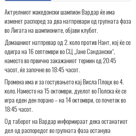
Актуелниот македонски шампион Вардар ќе има
изменет распоред за два натпревари од групната фаза
во Лигата на шампионите, објави клубот.
Домашниот натпревар од 2. коло против Нант, кој ќе се
одигра на 16 септември во СЦ „Јане Сандански“,
наместо во првично закажаниот термин од 20:45
часот, ќе започне во 18:45 часот.
Промена има и за гостувањето кај Висла Плоцк во 4.
коло. Наместо на 15 октомври, дуелот во Полска ќе се
игра еден ден порано – на 14 октомври, со почеток во
18:45 часот.
Од таборот на Вардар информираат дека останатиот
дел од распоредот во групната фаза останува