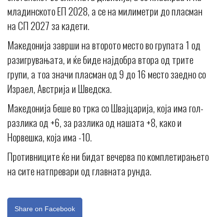
младинското ЕП 2028, а се на милиметри до пласман
на СП 2027 за кадети.
Македонија заврши на второто место во групата 1 од
разигрувањата, и ќе биде најдобра втора од трите
групи, а тоа значи пласман од 9 до 16 место заедно со
Израел, Австрија и Шведска.
Македонија беше во трка со Швајцарија, која има гол-
разлика од +6, за разлика од нашата +8, како и
Норвешка, која има -10.
Противниците ќе ни бидат вечерва по комплетирањето
на сите натпревари од главната рунда.
Share on Facebook