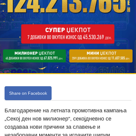
Share on Facebook
Благодарение на летната промотивна кампања
„Секој ден нов милионер“, секојдневно се
создаваа нови причини за славење и
незаборавни моменти за играчите ширум