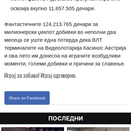
освоија вкупно 11.657.505 денари.
Фантастичните 124.213.765 денари за
милионерски џекпот добивки во неполни два
месеца се уште една потврда дека ВЛТ
терминалите на Видеолотарија Касинос Австрија
и ова лето им донесоа на играчите возбудливи
моменти, големи добивки и причини за славење.
Играј за забава! Играј одговорно.
Share on Facebook
ПОСЛЕДНИ