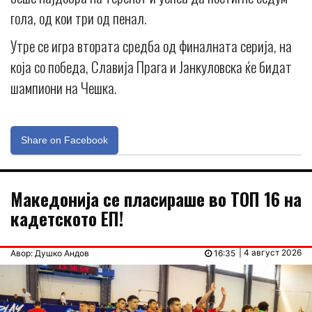
гола, од кои три од пенал.
Утре се игра втората средба од финалната серија, на
која со победа, Славија Прага и Јанкуловска ќе бидат
шампиони на Чешка.
Share on Facebook
Македонија се пласираше во ТОП 16 на
кадетското ЕП!
| 4 август 2026
Авор: Душко Андов
16:35