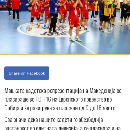
Share on Facebook
Mашката кадетска репрезентација на Македонија се
пласираше во ТОП 16 на Европското првенство во
Србија и ќе разигрува за пласман од 9 до 16 место.
Ова значи дека нашите кадети го обезбедија
опстанокот во елитната дивизија, а се пласираа и на