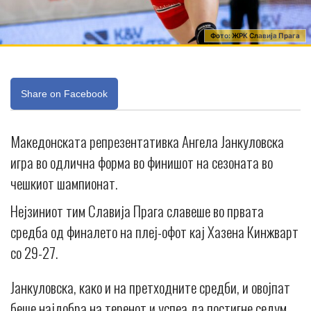
Фото: ЖРК Славија Прага
Share on Facebook
Македонската репрезентативка Ангела Јанкуловска
игра во одлична форма во финишот на сезоната во
чешкиот шампионат.
Нејзиниот тим Славија Прага славеше во првата
средба од финалето на плеј-офот кај Хазена Кинжварт
со 29-27.
Јанкуловска, како и на претходните средби, и овојпат
беше најдобра на теренот и успеа да постигне седум