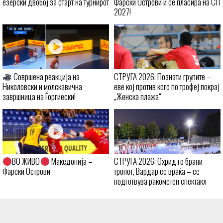
езерски двобој за старт на турнирот
Фарски Острови и се пласира на СП
2027!
Совршена реакција на
СТРУГА 2026: Познати групите –
Николовски и молскавична
еве кој против кого по трофеј покрај
завршница на Ѓоргиески!
„Женска плажа“
ВО ЖИВО
Македонија –
СТРУГА 2026: Охрид го брани
Фарски Острови
тронот, Вардар се враќа – се
подготвува ракометен спектакл