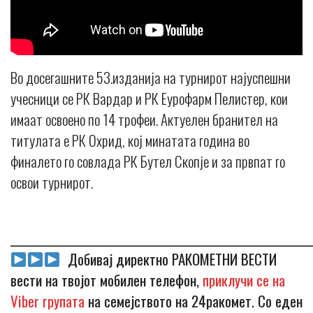
Во досегашните 53.изданија на турнирот најуспешни
учесници се РК Вардар и РК Еурофарм Пелистер, кои
имаат освоено по 14 трофеи. Актуелен бранител на
титулата е РК Охрид, кој минатата година во
финалето го совлада РК Бутел Скопје и за првпат го
освои турнирот.
_____________________________________________________________
Добивај директно РАКОМЕТНИ ВЕСТИ
вести на твојот мобилен телефон,
приклучи се на
Viber групата
на семејството на 24ракомет. Со еден