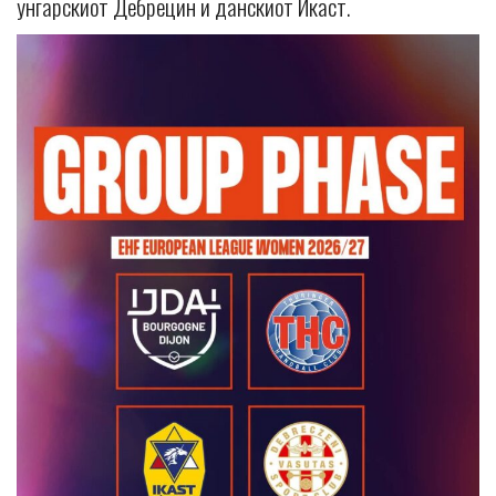
унгарскиот Дебрецин и данскиот Икаст.