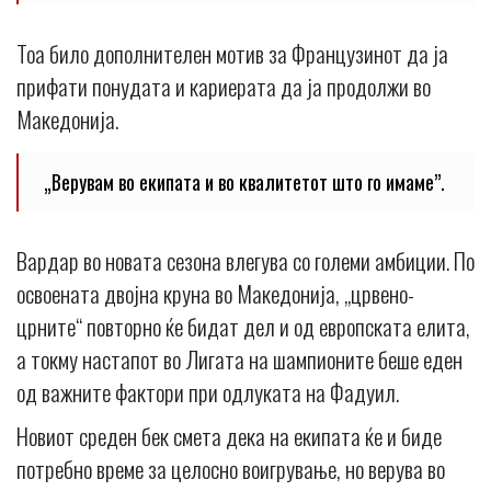
Тоа било дополнителен мотив за Французинот да ја
прифати понудата и кариерата да ја продолжи во
Македонија.
„Верувам во екипата и во квалитетот што го имаме”.
Вардар во новата сезона влегува со големи амбиции. По
освоената двојна круна во Македонија, „црвено-
црните“ повторно ќе бидат дел и од европската елита,
а токму настапот во Лигата на шампионите беше еден
од важните фактори при одлуката на Фадуил.
Новиот среден бек смета дека на екипата ќе и биде
потребно време за целосно воигрување, но верува во