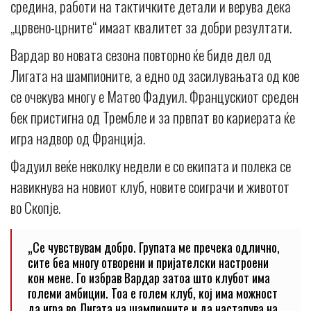
средина, работи на тактичките детали и верува дека
„црвено-црните“ имаат квалитет за добри резултати.
Вардар во новата сезона повторно ќе биде дел од
Лигата на шампионите, а едно од засилувањата од кое
се очекува многу е Матео Фадуил. Францускиот среден
бек пристигна од Трембле и за првпат во кариерата ќе
игра надвор од Франција.
Фадуил веќе неколку недели е со екипата и полека се
навикнува на новиот клуб, новите соиграчи и животот
во Скопје.
„Се чувствувам добро. Групата ме пречека одлично,
сите беа многу отворени и пријателски настроени
кон мене. Го избрав Вардар затоа што клубот има
големи амбиции. Тоа е голем клуб, кој има можност
да игра во Лигата на шампионите и да настапува на