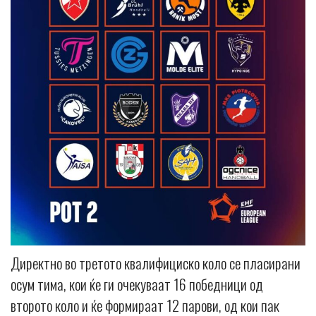
Директно во третото квалифициско коло се пласирани
осум тима, кои ќе ги очекуваат 16 победници од
второто коло и ќе формираат 12 парови, од кои пак