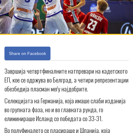
Share on Facebook
Завршија четвртфиналните натпревари на кадетското
ЕП, кое се одржува во Белград, а четири репрезентации
обезбедија пласман меѓу најдобрите.
Селекцијата на Германија, која имаше слаби изданија
во групната фаза, но и во главната рунда, го
елиминираше Исланд со победата со 33-31.
Во полуфиналето се пласираше и Шпанија, која