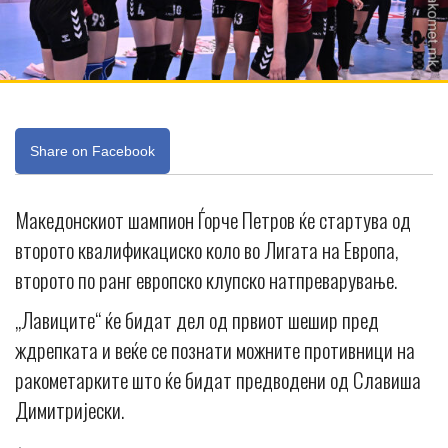
Share on Facebook
Македонскиот шампион Ѓорче Петров ќе стартува од
второто квалификациско коло во Лигата на Европа,
второто по ранг европско клупско натпреварување.
„Лавиците“ ќе бидат дел од првиот шешир пред
ждрепката и веќе се познати можните противници на
ракометарките што ќе бидат предводени од Славиша
Димитријески.