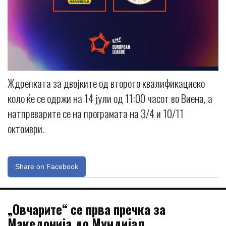
Ждрепката за двојките од второто квалификациско
коло ќе се одржи на 14 јули од 11:00 часот во Виена, а
натпреварите се на програмата на 3/4 и 10/11
октомври.
Share on Facebook
„Овчарите“ се прва пречка за
Македонија до Мундијал