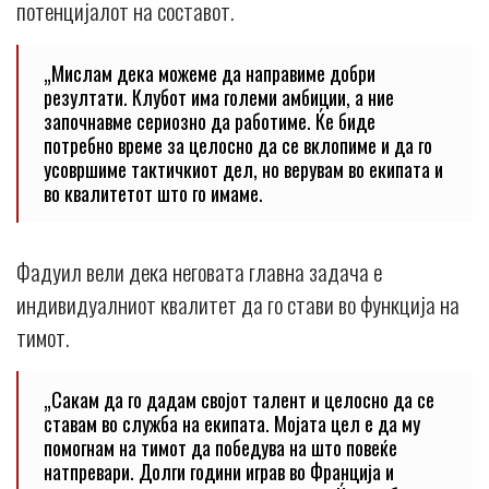
потенцијалот на составот.
„Мислам дека можеме да направиме добри
резултати. Клубот има големи амбиции, а ние
започнавме сериозно да работиме. Ќе биде
потребно време за целосно да се вклопиме и да го
усовршиме тактичкиот дел, но верувам во екипата и
во квалитетот што го имаме.
Фадуил вели дека неговата главна задача е
индивидуалниот квалитет да го стави во функција на
тимот.
„Сакам да го дадам својот талент и целосно да се
ставам во служба на екипата. Мојата цел е да му
помогнам на тимот да победува на што повеќе
натпревари. Долги години играв во Франција и