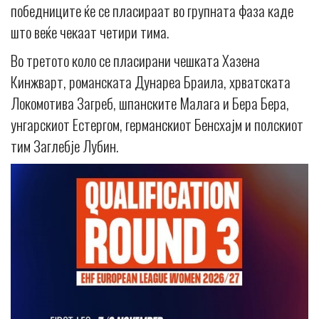
победниците ќе се пласираат во групната фаза каде
што веќе чекаат четири тима.
Во третото коло се пласирани чешката Хазена
Кинжварт, романската Дунареа Браила, хрватската
Локомотива Загреб, шпанските Малага и Бера Бера,
унгарскиот Естергом, германскиот Бенсхајм и полскиот
тим Заглебје Лубин.