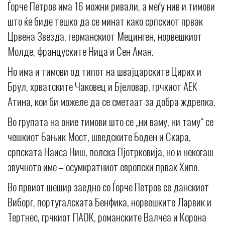
Ѓорче Петров има 16 можни ривали, а меѓу нив и тимови
што ќе биде тешко да се минат како српскиот првак
Црвена Звезда, германскиот Мецинген, норвешкиот
Молде, француските Ница и Сен Аман.
Но има и тимови од типот на швајцарските Цирих и
Брул, хрватските Чаковец и Бјеловар, грчкиот АЕК
Атина, кои би можеле да се сметаат за добра ждрепка.
Во групата на оние тимови што се „ни ваму, ни таму“ се
чешкиот Бањик Мост, шведските Боден и Скара,
српската Наиса Ниш, полска Пјотрковија, но и некогаш
звучното име – осумкратниот европски првак Хипо.
Во првиот шешир заедно со Ѓорче Петров се данскиот
Виборг, португалската Бенфика, норвешките Ларвик и
Тертнес, грчкиот ПАОК, романските Валчеа и Корона