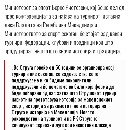
Министерот за спорт Борко Ристовски, кој беше дел од
прес-конференцијата за најава на турнирот, истакна
дека Владата на Република Македонија и
Министерството за спорт секогаш ќе стојат зад вакви
турнири, федерации, клубови и поединци кои што
продуцираат нешто што значи историја и традиција.
„Во Струга повеќе од 50 години се организира овој
турнир и ние секогаш со задоволство ќе го
поддржуваме и ќе бидеме покровители,
поддржувачи и ќе помагаме во било која форма да
биде побарано од нас затоа што Струшкиот турнир
навистина претставува историја за македонскиот
спорт, историја за ракометот, но и историја на
Струга и историја на Македонија. Новото
раководство на турнирот и на РК Струга го
сочинуваат сериозни луѓе кои навистина вложија