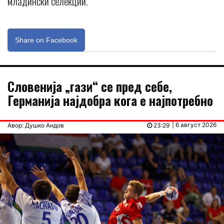
младински селекции.
Share on Facebook
Словенија „гази“ се пред себе,
Германија најдобра кога е најпотребно
| 6 август 2026
Авор: Душко Андов
23:29