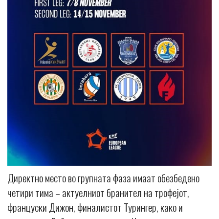
Директно место во групната фаза имаат обезбедено
четири тима – актуелниот бранител на трофејот,
француски Дижон, финалистот Турингер, како и