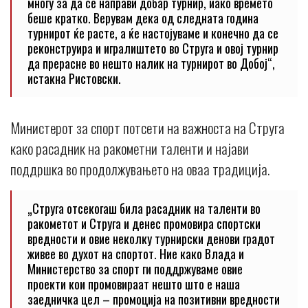
многу за да се направи добар турнир, иако времето
беше кратко. Верувам дека од следната година
турнирот ќе расте, а ќе настојуваме и конечно да се
реконструира и игралиштето во Струга и овој турнир
да прерасне во нешто налик на турнирот во Добој“,
истакна Ристовски.
Министерот за спорт потсети на важноста на Струга
како расадник на ракометни таленти и најави
поддршка во продолжувањето на оваа традиција.
„Струга отсекогаш била расадник на таленти во
ракометот и Струга и денес промовира спортски
вредности и овие неколку турнирски денови градот
живее во духот на спортот. Ние како Влада и
Министерство за спорт ги поддржуваме овие
проекти кои промовираат нешто што е наша
заедничка цел – промоција на позитивни вредности