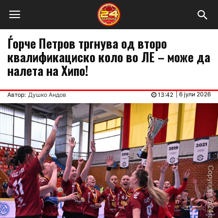
Ѓорче Петров тргнува од второ
квалификациско коло во ЛЕ – може да
налета на Хипо!
|
6 јули 2026
Автор:
Душко Андов
13:42