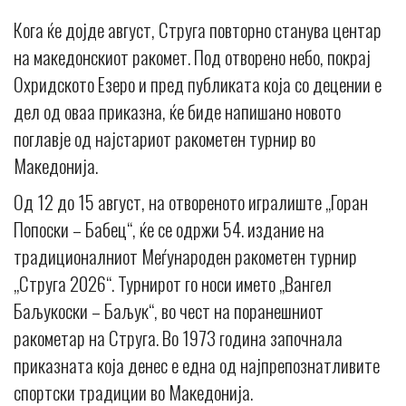
Кога ќе дојде август, Струга повторно станува центар
на македонскиот ракомет. Под отворено небо, покрај
Охридското Езеро и пред публиката која со децении е
дел од оваа приказна, ќе биде напишано новото
поглавје од најстариот ракометен турнир во
Македонија.
Од 12 до 15 август, на отвореното игралиште „Горан
Попоски – Бабец“, ќе се одржи 54. издание на
традиционалниот Меѓународен ракометен турнир
„Струга 2026“. Турнирот го носи името „Вангел
Баљукоски – Баљук“, во чест на поранешниот
ракометар на Струга. Во 1973 година започнала
приказната која денес е една од најпрепознатливите
спортски традиции во Македонија.