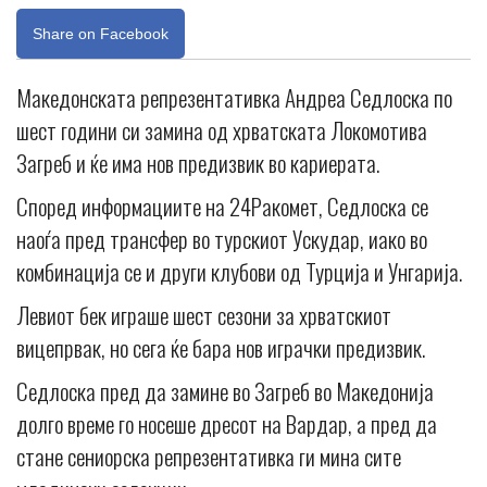
Share on Facebook
Македонската репрезентативка Андреа Седлоска по
шест години си замина од хрватската Локомотива
Загреб и ќе има нов предизвик во кариерата.
Според информациите на 24Ракомет, Седлоска се
наоѓа пред трансфер во турскиот Ускудар, иако во
комбинација се и други клубови од Турција и Унгарија.
Левиот бек играше шест сезони за хрватскиот
вицепрвак, но сега ќе бара нов играчки предизвик.
Седлоска пред да замине во Загреб во Македонија
долго време го носеше дресот на Вардар, а пред да
стане сениорска репрезентативка ги мина сите