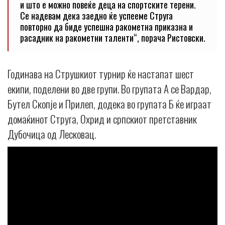
и што е можно повеќе деца на спортските терени.
Се надевам дека заедно ќе успееме Струга
повторно да биде успешна ракометна приказна и
расадник на ракометни таленти“, порача Ристовски.
Годинава на Струшкиот турнир ќе настапат шест
екипи, поделени во две групи. Во групата А се Вардар,
Бутел Скопје и Прилеп, додека во групата Б ќе играат
домаќинот Струга, Охрид и српскиот претставник
Дубочица од Лесковац.