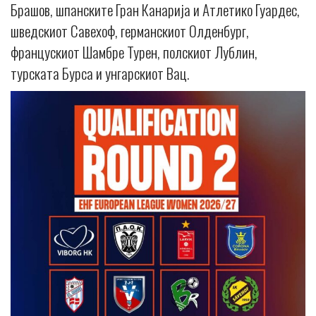
Брашов, шпанските Гран Канарија и Атлетико Гуардес,
шведскиот Савехоф, германскиот Олденбург,
францускиот Шамбре Турен, полскиот Лублин,
турската Бурса и унгарскиот Вац.