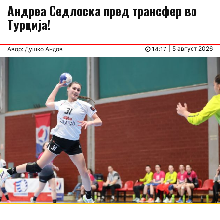
Андреа Седлоска пред трансфер во
Турција!
| 5 август 2026
Авор: Душко Андов
14:17