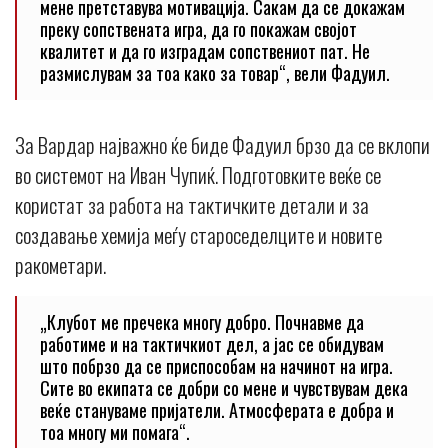
мене претставува мотивација. Сакам да се докажам
преку сопствената игра, да го покажам својот
квалитет и да го изградам сопствениот пат. Не
размислувам за тоа како за товар“, вели Фадуил.
За Вардар најважно ќе биде Фадуил брзо да се вклопи
во системот на Иван Чупиќ. Подготовките веќе се
користат за работа на тактичките детали и за
создавање хемија меѓу староседелците и новите
ракометари.
„Клубот ме пречека многу добро. Почнавме да
работиме и на тактичкиот дел, а јас се обидувам
што побрзо да се приспособам на начинот на игра.
Сите во екипата се добри со мене и чувствувам дека
веќе стануваме пријатели. Атмосферата е добра и
тоа многу ми помага“.