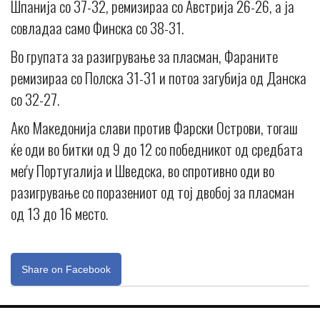
Шпанија со 37-32, ремизираа со Австрија 26-26, а ја
совладаа само Финска со 38-31.
Во групата за разигрување за пласман, Фараните
ремизираа со Полска 31-31 и потоа загубија од Данска
со 32-27.
Ако Македонија слави против Фарски Острови, тогаш
ќе оди во битки од 9 до 12 со победникот од средбата
меѓу Португалија и Шведска, во спротивно оди во
разигрување со поразениот од тој двобој за пласман
од 13 до 16 место.
Share on Facebook