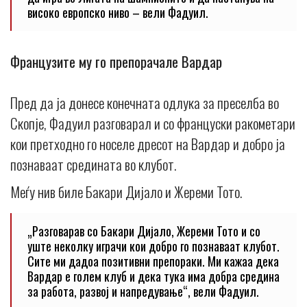
високо европско ниво – вели Фадуил.
Французите му го препорачале Вардар
Пред да ја донесе конечната одлука за преселба во
Скопје, Фадуил разговарал и со француски ракометари
кои претходно го носеле дресот на Вардар и добро ја
познаваат средината во клубот.
Меѓу нив биле Бакари Дијало и Жереми Тото.
„Разговарав со Бакари Дијало, Жереми Тото и со
уште неколку играчи кои добро го познаваат клубот.
Сите ми дадоа позитивни препораки. Ми кажаа дека
Вардар е голем клуб и дека тука има добра средина
за работа, развој и напредување“, вели Фадуил.