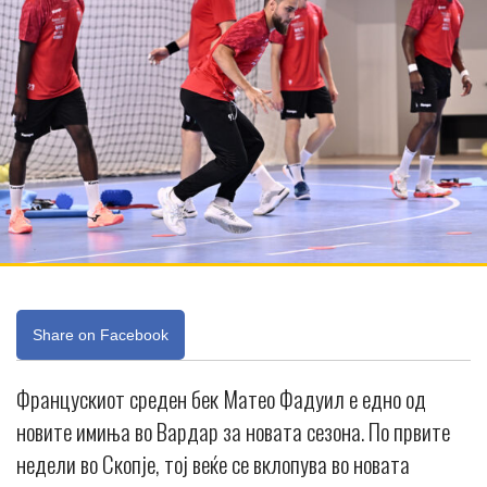
Share on Facebook
Францускиот среден бек Матео Фадуил е едно од
новите имиња во Вардар за новата сезона. По првите
недели во Скопје, тој веќе се вклопува во новата