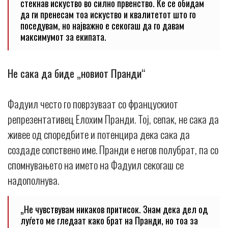
стекнав искуство во силно првенство. Ќе се обидам
да ги пренесам тоа искуство и квалитетот што го
поседувам, но најважно е секогаш да го давам
максимумот за екипата.
Не сака да биде „новиот Пранди“
Фадуил често го поврзуваат со францускиот
репрезентативец Елохим Пранди. Тој, сепак, не сака да
живее од споредбите и потенцира дека сака да
создаде сопствено име. Пранди е негов полубрат, па со
спомнувањето на името на Фадуил секогаш се
надополнува.
„Не чувствувам никаков притисок. Знам дека дел од
луѓето ме гледаат како брат на Пранди, но тоа за