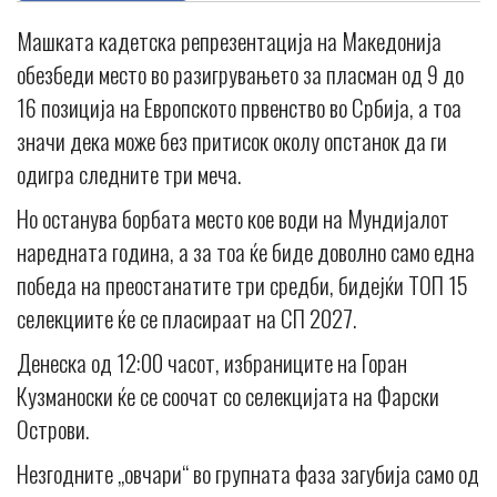
Машката кадетска репрезентација на Македонија
обезбеди место во разигрувањето за пласман од 9 до
16 позиција на Европското првенство во Србија, а тоа
значи дека може без притисок околу опстанок да ги
одигра следните три меча.
Но останува борбата место кое води на Мундијалот
наредната година, а за тоа ќе биде доволно само една
победа на преостанатите три средби, бидејќи ТОП 15
селекциите ќе се пласираат на СП 2027.
Денеска од 12:00 часот, избраниците на Горан
Кузманоски ќе се соочат со селекцијата на Фарски
Острови.
Незгодните „овчари“ во групната фаза загубија само од