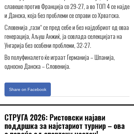
славеше против Франција со 29-27, а во ТОП 4 се најде
и Данска, која без проблеми се справи со Хрватска.
Словенија „гази“ се пред себе и без најдобриот од оваа
генерација, Аљуш Анжиќ, ја совлада селекцијата на
Унгарија без особени проблеми, 32-27.
Во полуфиналето ќе играат Германија – Шпанија,
односно Данска – Словенија.
Share on Facebook
СТРУГА 2026: Ристовски најави
поддршка за најстариот турнир – ова
е повеќе од спортски настан!