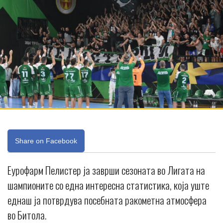
Share on Facebook
Еурофарм Пелистер ја заврши сезоната во Лигата на
шампионите со една интересна статистика, која уште
еднаш ја потврдува посебната ракометна атмосфера
во Битола.