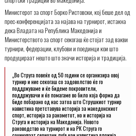
Министерот за спорт Борко Ристовски, кој беше дел од
прес-конференцијата за најава на турнирот, истакна
дека Владата на Република Македонија и
Министерството за спорт секогаш ќе стојат зад вакви
турнири, федерации, клубови и поединци кои што
продуцираат нешто што значи историја и традиција.
„Во Струга повеќе од 50 години се организира овој
турнир и ние секогаш со задоволство ќе го
поддржуваме и ќе бидеме покровители,
поддржувачи и ќе помагаме во било која форма да
биде побарано од нас затоа што Струшкиот турнир
навистина претставува историја за македонскиот
спорт, историја за ракометот, но и историја на
Струга и историја на Македонија. Новото
раководство на турнирот и на РК Струга го
сочинуваат сериозни луѓе кои навистина вложија