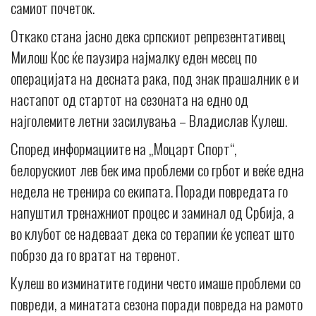
самиот почеток.
Откако стана јасно дека српскиот репрезентативец
Милош Кос ќе паузира најмалку еден месец по
операцијата на десната рака, под знак прашалник е и
настапот од стартот на сезоната на едно од
најголемите летни засилувања – Владислав Кулеш.
Според информациите на „Моцарт Спорт“,
белорускиот лев бек има проблеми со грбот и веќе една
недела не тренира со екипата. Поради повредата го
напуштил тренажниот процес и заминал од Србија, а
во клубот се надеваат дека со терапии ќе успеат што
побрзо да го вратат на теренот.
Кулеш во изминатите години често имаше проблеми со
повреди, а минатата сезона поради повреда на рамото