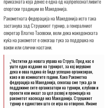
приказната која денес е една од најпрепознатливите
спортски традиции во Македонија.
Ракометната федерација на Македонија исто така
застанува зад Струшкиот турнир, а генералниот
секретар Влатко Тасевски, вели дека македонската
куќа на ракометот е секогаш тука за поддршка на
вакви или слични настани.
„Честитки до новата управа на Струга. Пред нас е
уште едно издание на турнирот, за кој веруваме
дека и оваа година ќе биде успешно организиран,
како и во изминатите години. Како Ракометна
федерација на Македонија, секогаш сме тука да ги
поддржиме сите организатори на турнири, клубови и
проекти кои имаат за цел развој и промоција на
ракометот насекаде низ Македонија. Струшкиот
турнир е единствен што се игра на отворено. Имаме