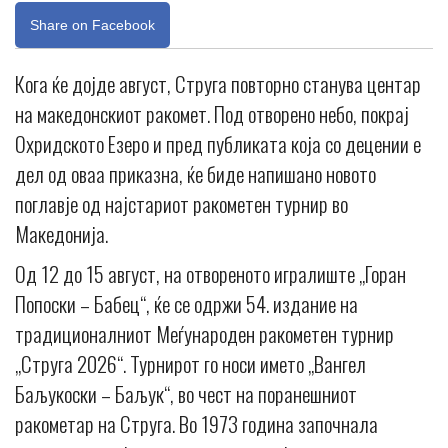
Share on Facebook
Кога ќе дојде август, Струга повторно станува центар
на македонскиот ракомет. Под отворено небо, покрај
Охридското Езеро и пред публиката која со децении е
дел од оваа приказна, ќе биде напишано новото
поглавје од најстариот ракометен турнир во
Македонија.
Од 12 до 15 август, на отвореното игралиште „Горан
Попоски – Бабец“, ќе се одржи 54. издание на
традиционалниот Меѓународен ракометен турнир
„Струга 2026“. Турнирот го носи името „Вангел
Баљукоски – Баљук“, во чест на поранешниот
ракометар на Струга. Во 1973 година започнала