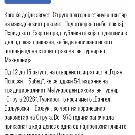
Кога ќе дојде август, Струга повторно станува центар
на македонскиот ракомет. Под отворено небо, покрај
Охридското Езеро и пред публиката која со децении е
дел од оваа приказна, ќе биде напишано новото
поглавје од најстариот ракометен турнир во
Македонија.
Од 12 до 15 август, на отвореното игралиште „Горан
Попоски – Бабец“, ќе се одржи 54. издание на
традиционалниот Меѓународен ракометен турнир
„Струга 2026“. Турнирот го носи името „Вангел
Баљукоски – Баљук“, во чест на поранешниот
ракометар на Струга. Во 1973 година започнала
приказната која денес е една од најпрепознатливите
спортски традиции во Македонија.