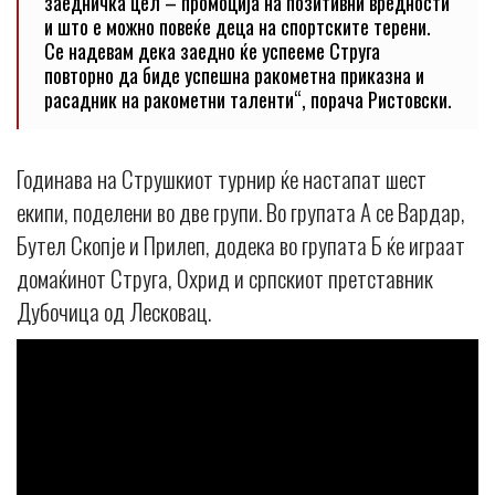
заедничка цел – промоција на позитивни вредности
и што е можно повеќе деца на спортските терени.
Се надевам дека заедно ќе успееме Струга
повторно да биде успешна ракометна приказна и
расадник на ракометни таленти“, порача Ристовски.
Годинава на Струшкиот турнир ќе настапат шест
екипи, поделени во две групи. Во групата А се Вардар,
Бутел Скопје и Прилеп, додека во групата Б ќе играат
домаќинот Струга, Охрид и српскиот претставник
Дубочица од Лесковац.