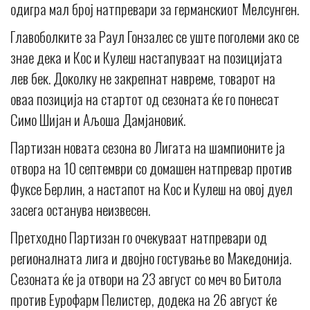
одигра мал број натпревари за германскиот Мелсунген.
Главоболките за Раул Гонзалес се уште поголеми ако се
знае дека и Кос и Кулеш настапуваат на позицијата
лев бек. Доколку не закрепнат навреме, товарот на
оваа позиција на стартот од сезоната ќе го понесат
Симо Шијан и Аљоша Дамјановиќ.
Партизан новата сезона во Лигата на шампионите ја
отвора на 10 септември со домашен натпревар против
Фуксе Берлин, а настапот на Кос и Кулеш на овој дуел
засега останува неизвесен.
Претходно Партизан го очекуваат натпревари од
регионалната лига и двојно гостување во Македонија.
Сезоната ќе ја отвори на 23 август со меч во Битола
против Еурофарм Пелистер, додека на 26 август ќе