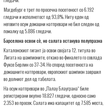
Магдебург е трет по просечна посетеност со 6.192
гледачи и исполнетост од 93,8%. Ниту еден од
неговите осум домашни натпревари не бил следен од
помалку од 5.886 гледачи.
Барселона освои сè, но салата останува полупразна
Каталонскиот гигант ја освои својата 12. титула во
Лигата на шампионите, откако во финалето го совлада
Фуксе Берлин со 37-34. Но според посетеноста на
домашните натпревари, европскиот шампион завршил
во долниот дел од табелата.
На осум натпревари во „Палау Блауграна“ биле
регистрирани вкупно 18.827 гледачи, односно само
2.353 во просек. Салата има капацитет од 7.585 места,