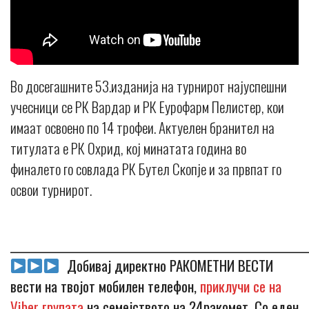
Во досегашните 53.изданија на турнирот најуспешни
учесници се РК Вардар и РК Еурофарм Пелистер, кои
имаат освоено по 14 трофеи. Актуелен бранител на
титулата е РК Охрид, кој минатата година во
финалето го совлада РК Бутел Скопје и за првпат го
освои турнирот.
_____________________________________________________________
Добивај директно РАКОМЕТНИ ВЕСТИ
вести на твојот мобилен телефон,
приклучи се на
Viber групата
на семејството на 24ракомет. Со еден