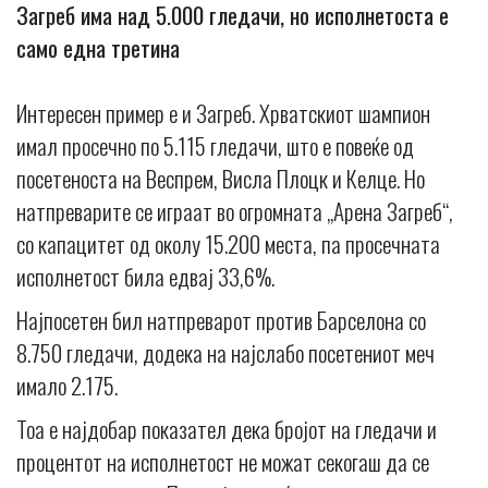
Загреб има над 5.000 гледачи, но исполнетоста е
само една третина
Интересен пример е и Загреб. Хрватскиот шампион
имал просечно по 5.115 гледачи, што е повеќе од
посетеноста на Веспрем, Висла Плоцк и Келце. Но
натпреварите се играат во огромната „Арена Загреб“,
со капацитет од околу 15.200 места, па просечната
исполнетост била едвај 33,6%.
Најпосетен бил натпреварот против Барселона со
8.750 гледачи, додека на најслабо посетениот меч
имало 2.175.
Тоа е најдобар показател дека бројот на гледачи и
процентот на исполнетост не можат секогаш да се