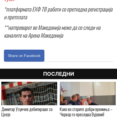
*платформата ЕХФ ТВ работи со претходна регистрација
и претплата
**натпреварот во Македонија може да се следи на
каналите на Арена Македонија
Share on Facebook
ПОСЛЕДНИ
Димитар Узунчев дебитираше за
Kaко во старите добри времиња –
Целје
Червар го преслуша Вујовиќ!