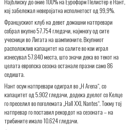
Најблиску до oние 100% на Еурофарм Пелистер е Нант,
кој забележал неверојатна исполнетост од 99,9%.
Францускиот клуб на девет домашни натпревари
собрал вкупно 57.754 гледачи, најмногу од сите
учесници во Лигата на шампионите. Вкупниот
расположлив капацитет на салите во кои играл
изнесувал 57.840 места, што значи дека во текот на
целата европска сезона останале празни само 86
седишта.
Нант осум натпревари одиграл во „H Arena“, со
капацитет од 5.902 гледачи, додека дуелот со Келце
го преселил во поголемата „Hall XXL Nantes“. Токму тој
натпревар го поставил рекордот на сезоната – на
трибините имало 10.624 гледачи.