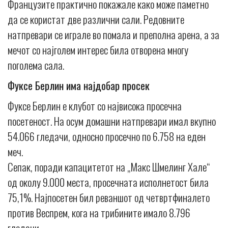
Французите практично покажале како може паметно
да се користат две различни сали. Редовните
натпревари се играле во помала и преполна арена, а за
мечот со најголем интерес била отворена многу
поголема сала.
Фуксе Берлин има најдобар просек
Фуксе Берлин е клубот со највисока просечна
посетеност. На осум домашни натпревари имал вкупно
54.066 гледачи, односно просечно по 6.758 на еден
меч.
Сепак, поради капацитетот на „Макс Шмелинг Хале“
од околу 9.000 места, просечната исполнетост била
75,1%. Најпосетен бил реваншот од четвртфиналето
против Веспрем, кога на трибините имало 8.796
гледачи.