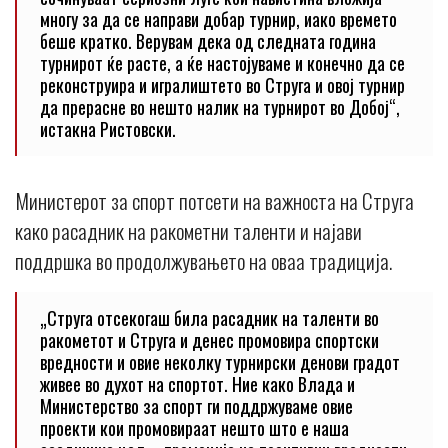
многу за да се направи добар турнир, иако времето
беше кратко. Верувам дека од следната година
турнирот ќе расте, а ќе настојуваме и конечно да се
реконструира и игралиштето во Струга и овој турнир
да прерасне во нешто налик на турнирот во Добој“,
истакна Ристовски.
Министерот за спорт потсети на важноста на Струга
како расадник на ракометни таленти и најави
поддршка во продолжувањето на оваа традиција.
„Струга отсекогаш била расадник на таленти во
ракометот и Струга и денес промовира спортски
вредности и овие неколку турнирски денови градот
живее во духот на спортот. Ние како Влада и
Министерство за спорт ги поддржуваме овие
проекти кои промовираат нешто што е наша