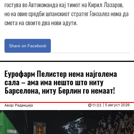
гостува во Автокоманда кај тимот на Кирил Лазаров,
но на овие средби шпанскиот стратег Гонзалез нема да
смета на своите два нови адути.
Share on Facebook
Еурофарм Пелистер нема најголема
сала – ама има нешто што ниту
Барселона, ниту Берлин го немаат!
| 5 август 2026
Авор: Редакција
11:33