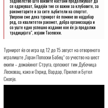
задоволство што ваквите настани продолжуваат да
се одржуваат, бидејќи тие се важни за клубовите, за
ракометарите и за сите љубители на спортот.
Уверени сме дека турнирот ќе помине во најдобар
ред, со квалитетен ракомет, добра организација и
со уште едно успешно издание кое ќе ја продолжи
традицијата“, изјави Тасевски.
Турнирот ќе се игра од 12 до 15 август на отвореното
игралиште „Горан Попоски Бабец“ со учество на шест
екипи – домаќинот Струга, српскиот тим Дубочица
Лесковац, како и Охрид, Вардар, Прилеп и Бутел
Скопје.