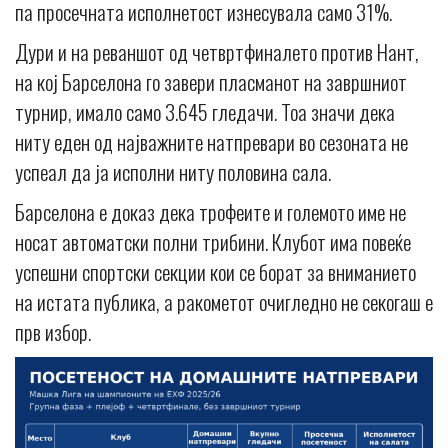
па просечната исполнетост изнесувала само 31%.
Дури и на реваншот од четвртфиналето против Нант,
на кој Барселона го завери пласманот на завршниот
турнир, имало само 3.645 гледачи. Тоа значи дека
ниту еден од најважните натпревари во сезоната не
успеал да ја исполни ниту половина сала.
Барселона е доказ дека трофеите и големото име не
носат автоматски полни трибини. Клубот има повеќе
успешни спортски секции кои се борат за вниманието
на истата публика, а ракометот очигледно не секогаш е
прв избор.