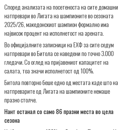
Според анализата на посетеноста на сите домашни
натпревари во Лигата на шампионите во сезоната
2025/26, македонскиот шампион формално има
највисок процент на исполнетост на арената.
Во официјалните записници на ЕХФ за сите седум
натпревари во Битола се наведени по точно 3.000
гледачи. Со оглед на пријавениот капацитет на
салата, тоа значи исполнетост од 100%.
Битола повторно беше едно од местата каде што на
натпреварите од Лигата на шампионите немаше
празно столче.
Нант останал со само 86 празни места во цела
сезона