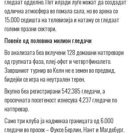
гледаат одделно. Пет илјади луѓе можат да создадат
одлична атмосфера во помала сала, но во арена со
15.000 седишта на телевизија и натаму се гледаат
големи празни сектори.
Повеќе од половина милион гледачи
Во анализата беа вклучени 128 домашни натпревари
од групната фаза, плеј-офот и четвртфиналето.
Завршниот турнир во Келн не е земен во предвид,
бидејќи се игра на неутрален терен.
Вкупно беа регистрирани 542.385 гледачи, а
просечната посетеност изнесува 4.237 гледачи по
натпревар.
Само три клуба ја надминаа границата од 6.000
гледачи во просек – Фуксе Берлин, Нант и Магдебург.