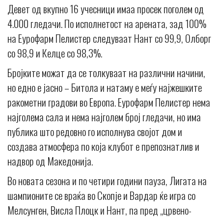
Девет од вкупно 16 учесници имаа просек поголем од
4.000 гледачи. По исполнетост на арената, зад 100%
на Еурофарм Пелистер следуваат Нант со 99,9, Олборг
со 98,9 и Келце со 98,3%.
Бројките можат да се толкуваат на различни начини,
но едно е јасно – Битола и натаму е меѓу најжешките
ракометни градови во Европа. Еурофарм Пелистер нема
најголема сала и нема најголем број гледачи, но има
публика што редовно го исполнува својот дом и
создава атмосфера по која клубот е препознатлив и
надвор од Македонија.
Во новата сезона и по четири години пауза, Лигата на
шампионите се враќа во Скопје и Вардар ќе игра со
Мелсунген, Висла Плоцк и Нант, па пред „црвено-