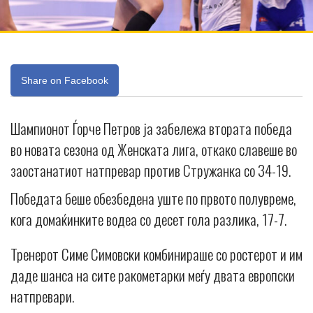
Share on Facebook
Шампионот Ѓорче Петров ја забележа втората победа
во новата сезона од Женската лига, откако славеше во
заостанатиот натпревар против Стружанка со 34-19.
Победата беше обезбедена уште по првото полувреме,
кога домаќинките водеа со десет гола разлика, 17-7.
Тренерот Симе Симовски комбинираше со ростерот и им
даде шанса на сите ракометарки меѓу двата европски
натпревари.