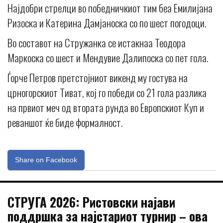
Најдобри стрелци во победничкиот тим беа Емилијана
Ризоска и Катерина Дамјаноска со по шест погодоци.
Во составот на Стружанка се истакнаа Теодора
Маркоска со шест и Мендувие Далипоска со пет гола.
Ѓорче Петров претстојниот викенд му гостува на
црногорскиот Тиват, кој го победи со 21 гола разлика
на првиот меч од втората рунда во Европскиот Куп и
реваншот ќе биде формалност.
Share on Facebook
СТРУГА 2026: Ристовски најави
поддршка за најстариот турнир – ова