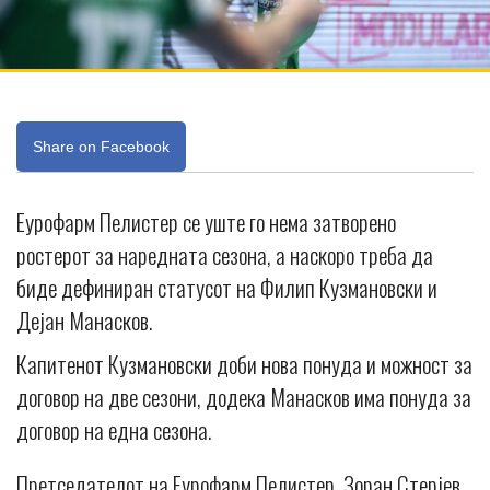
Share on Facebook
Еурофарм Пелистер се уште го нема затворено
ростерот за наредната сезона, а наскоро треба да
биде дефиниран статусот на Филип Кузмановски и
Дејан Манасков.
Капитенот Кузмановски доби нова понуда и можност за
договор на две сезони, додека Манасков има понуда за
договор на една сезона.
Претседателот на Еурофарм Пелистер, Зоран Стерјев,