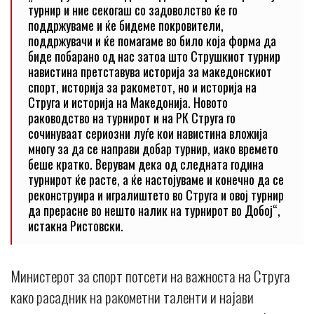
турнир и ние секогаш со задоволство ќе го
поддржуваме и ќе бидеме покровители,
поддржувачи и ќе помагаме во било која форма да
биде побарано од нас затоа што Струшкиот турнир
навистина претставува историја за македонскиот
спорт, историја за ракометот, но и историја на
Струга и историја на Македонија. Новото
раководство на турнирот и на РК Струга го
сочинуваат сериозни луѓе кои навистина вложија
многу за да се направи добар турнир, иако времето
беше кратко. Верувам дека од следната година
турнирот ќе расте, а ќе настојуваме и конечно да се
реконструира и игралиштето во Струга и овој турнир
да прерасне во нешто налик на турнирот во Добој“,
истакна Ристовски.
Министерот за спорт потсети на важноста на Струга
како расадник на ракометни таленти и најави