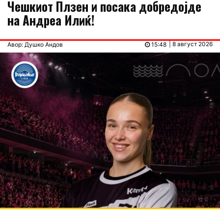
Чешкиот Плзен и посака добредојде
на Андреа Илиќ!
| 8 август 2026
Авор: Душко Андов
15:48