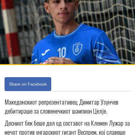
Share on Facebook
Македонскиот репрезентативец Димитар Узунчев
дебитираше за словенечкиот шампион Целје.
Десниот бек беше дел од составот на Клемен Лужар за
мечот против унгарскиот гигант Веспрем, кој славеше