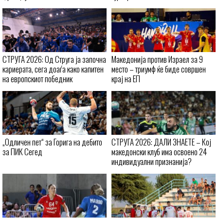
СТРУГА 2026: Од Струга ја започна
Македонија против Израел за 9
кариерата, сега доаѓа како капитен
место – триумф ќе биде совршен
на европскиот победник
крај на ЕП
„Одличен пет“ за Горига на дебито
СТРУГА 2026: ДАЛИ ЗНАЕТЕ – Кој
за ПИК Сегед
македонски клуб има освоено 24
индивидуални признанија?