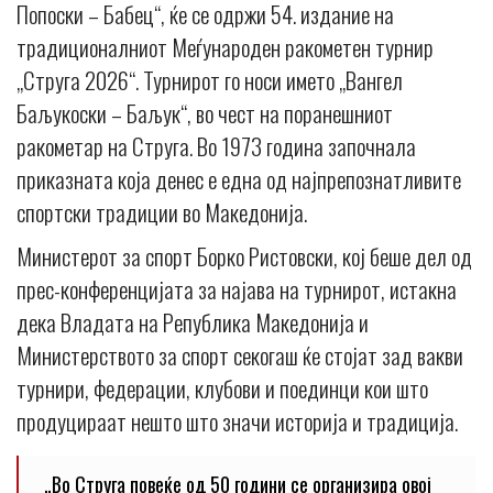
Попоски – Бабец“, ќе се одржи 54. издание на
традиционалниот Меѓународен ракометен турнир
„Струга 2026“. Турнирот го носи името „Вангел
Баљукоски – Баљук“, во чест на поранешниот
ракометар на Струга. Во 1973 година започнала
приказната која денес е една од најпрепознатливите
спортски традиции во Македонија.
Министерот за спорт Борко Ристовски, кој беше дел од
прес-конференцијата за најава на турнирот, истакна
дека Владата на Република Македонија и
Министерството за спорт секогаш ќе стојат зад вакви
турнири, федерации, клубови и поединци кои што
продуцираат нешто што значи историја и традиција.
„Во Струга повеќе од 50 години се организира овој