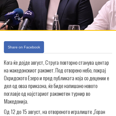
Share on Facebook
Кога ќе дојде август, Струга повторно станува центар
на македонскиот ракомет. Под отворено небо, покрај
Охридското Езеро и пред публиката која со децении е
дел од оваа приказна, ќе биде напишано новото
поглавје од најстариот ракометен турнир во
Македонија.
Од 12 до 15 август, на отвореното игралиште „Горан