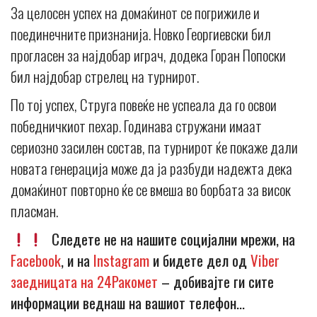
За целосен успех на домаќинот се погрижиле и
поединечните признанија. Новко Георгиевски бил
прогласен за најдобар играч, додека Горан Попоски
бил најдобар стрелец на турнирот.
По тој успех, Струга повеќе не успеала да го освои
победничкиот пехар. Годинава стружани имаат
сериозно засилен состав, па турнирот ќе покаже дали
новата генерација може да ја разбуди надежта дека
домаќинот повторно ќе се вмеша во борбата за висок
пласман.
Следете не на нашите социјални мрежи, на
Facebook
, и на
Instagram
и бидете дел од
Viber
заедницата на 24Ракомет
– добивајте ги сите
информации веднаш на вашиот телефон…