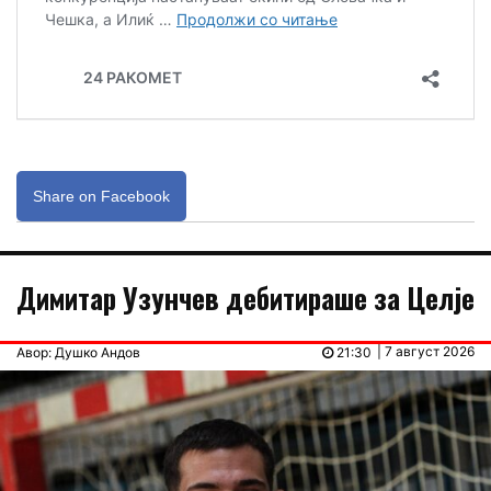
Share on Facebook
Димитар Узунчев дебитираше за Целје
| 7 август 2026
Авор: Душко Андов
21:30