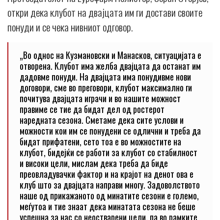
откри дека клубот на двајцата им ги достави своите
понуди и се чека нивниот одговор.
„Во однос на Кузмановски и Манасков, ситуацијата е
отворена. Клубот има желба двајцата да останат им
дадовме понуди. На двајцата има понудивме нови
договори, сме во преговори, клубот максимално ги
почитува двајцата играчи и во нашите можност
правиме се тие да бидат дел од ростерот
наредната сезона. Сметаме дека сите услови и
можности кои им се понудени се одлични и треба да
бидат прифатени, сето тоа е во можностите на
клубот, бидејќи се работи за клубот со стабилност
и високи цели, мислам дека треба да биде
преовладувачки фактор и на крајот на денот ова е
клуб што за двајцата направи многу. Задоволството
наше од прикажаното од минатите сезони е големо,
меѓутоа и тие знаат дека минатата сезона не беше
успешна за нас со неостварени цели, па во рамките