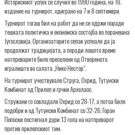
Историскиот успех се случил во 1990 година, на 18.
издание на турнирот, одиграно на 7 и 8 септември.
Турнирот тогаш бил на работ да не се одржи поради
тешката политичка и економска состојба во поранешна
Југославија. Организаторите сепак успеале да ја
продолжат традицијата, а поради лошото време
натпреварите биле преселени од Отвореното
игралиште во салата „Нико Нестор“.
На турнирот учествувале Струга, Охрид, Тутунски
Комбинат од Прилеп и грчки Архелаос.
Стружани го совладале Охрид со 28-17, а потоа биле
подобри и од Тутунски Комбинат со 32-26. Горан
Попоски постигнал дури 13 гола на натпреварот
против прилепскиот тим.