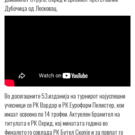
Дубочица од Лесковац.
Во досегашните 53.изданија на турнирот најуспешни
учесници се РК Вардар и РК Еурофарм Пелистер, кои
имаат освоено по 14 трофеи. Актуелен бранител на
титулата е РК Охрид, кој минатата година во
финалето го совлада РК Бутел Скопје и за првпат го