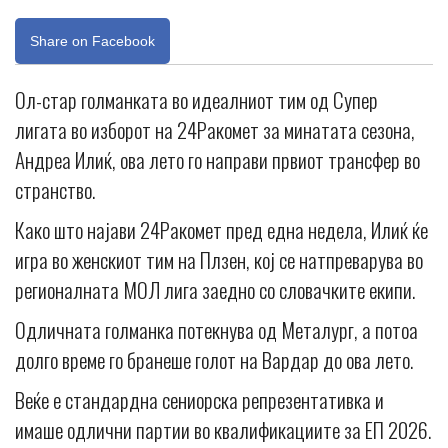
Share on Facebook
Ол-стар голманката во идеалниот тим од Супер
лигата во изборот на 24Ракомет за минатата сезона,
Андреа Илиќ, ова лето го направи првиот трансфер во
странство.
Како што најави 24Ракомет пред една недела, Илиќ ќе
игра во женскиот тим на Плзен, кој се натпреварува во
регионалната МОЛ лига заедно со словачките екипи.
Одличната голманка потекнува од Металург, а потоа
долго време го бранеше голот на Вардар до ова лето.
Веќе е стандардна сениорска репрезентативка и
имаше одлични партии во квалификациите за ЕП 2026.