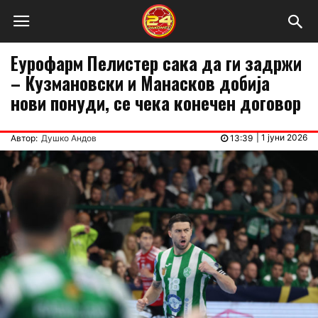
Еурофарм Пелистер сака да ги задржи
– Кузмановски и Манасков добија
нови понуди, се чека конечен договор
|
1 јуни 2026
Автор:
Душко Андов
13:39