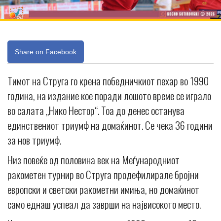
Share on Facebook
Тимот на Струга го крена победничкиот пехар во 1990
година, на издание кое поради лошото време се играло
во салата „Нико Нестор“. Тоа до денес останува
единствениот триумф на домаќинот. Се чека 36 години
за нов триумф.
Низ повеќе од половина век на Меѓународниот
ракометен турнир во Струга продефилирале бројни
европски и светски ракометни имиња, но домаќинот
само еднаш успеал да заврши на највисокото место.