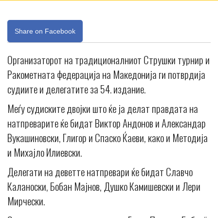
Share on Facebook
Организаторот на традиционалниот Струшки турнир и
Ракометната федерација на Македонија ги потврдија
судиите и делегатите за 54. издание.
Меѓу судиските двојки што ќе ја делат правдата на
натпреварите ќе бидат Виктор Андонов и Александар
Вукашиновски, Глигор и Спаско Ќаеви, како и Методија
и Михајло Илиевски.
Делегати на деветте натпревари ќе бидат Славчо
Каланоски, Бобан Мајнов, Душко Камишевски и Лери
Мирчески.