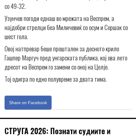
со 49-32.
Узунчев погоди еднаш во мрежата на Веспрем, а
најдобри стрелци беа Миличевиќ со осум и Соршак со
шест гола.
Овој натпревар беше проштален за десното крило
Гашпер Маргуч пред унгарската публика, кој ова лето
дресот на Веспрем го замени со оној на Целје.
Тој одигра по едно полувреме за двата тима.
Share on Facebook
СТРУГА 2026: Познати судиите и