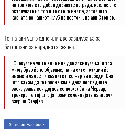
на тоа кога сте добри добивате награди, кога не сте,
останувате на тоа што сте го имале, затоа што
казната во нашиот клуб не постои“, изјави Стерјев.
Тој најави уште едно или две засилувања за
битолчани за наредната сезона.
„Очекуваме уште едно или две засилувања, и тоа
многу брзо ќе го објавиме, па на сите позиции ќе
имаме младост и квалитет, со жар за победи. Она
што сакам да го напоменам е дека последните
засилувања кои дојдоа се по желба на Червар,
тренерот е тој што ја прави селекцијата на играчи“,
заврши Стерјев.
Share on Facebook