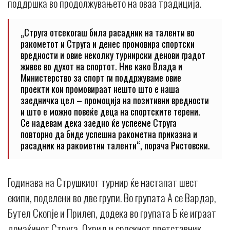
поддршка во продолжувањето на оваа традиција.
„Струга отсекогаш била расадник на таленти во
ракометот и Струга и денес промовира спортски
вредности и овие неколку турнирски денови градот
живее во духот на спортот. Ние како Влада и
Министерство за спорт ги поддржуваме овие
проекти кои промовираат нешто што е наша
заедничка цел – промоција на позитивни вредности
и што е можно повеќе деца на спортските терени.
Се надевам дека заедно ќе успееме Струга
повторно да биде успешна ракометна приказна и
расадник на ракометни таленти“, порача Ристовски.
Годинава на Струшкиот турнир ќе настапат шест
екипи, поделени во две групи. Во групата А се Вардар,
Бутел Скопје и Прилеп, додека во групата Б ќе играат
домаќинот Струга, Охрид и српскиот претставник