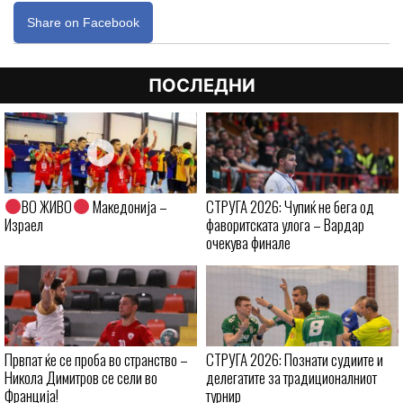
Share on Facebook
ПОСЛЕДНИ
ВО ЖИВО
Македонија –
СТРУГА 2026: Чупиќ не бега од
Израел
фаворитската улога – Вардар
очекува финале
Првпат ќе се проба во странство –
СТРУГА 2026: Познати судиите и
Никола Димитров се сели во
делегатите за традиционалниот
Франција!
турнир