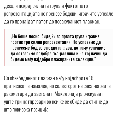
дека, и покрај силната група и фактот што
репрезентацијата не пренесе бодови, играчите успеале
да го пронајдат патот до посакуваниот пласман.
„Не беше лесно, бидејќи во првата група игравме
против три силни репрезентации. Не успеавме да
пренесеме бод во следната фаза, но таму успеавме
да оствариме подобра гол-разлика и на тој начин да
бидеме меѓу најдобро пласираните селекции.“
Со обезбедениот пласман меѓу најдобрите 16,
притисокот е намален, но селекторот не сака неговите
ракометари да застанат. Македонија ја очекуваат
уште три натпревари во кои ќе се обиде да стигне до
што повисока позиција.