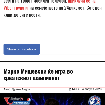
вести на твојот мобилен телефон,
приклучи се на
Viber групата
на семејството на 24ракомет. Со еден
клик до сите вести.
_____________________________________________________________
Share on Facebook
Марко Мишевски ќе игра во
хрватскиот шампионат
| 4 август 2026
Авор: Душко Андов
14:42