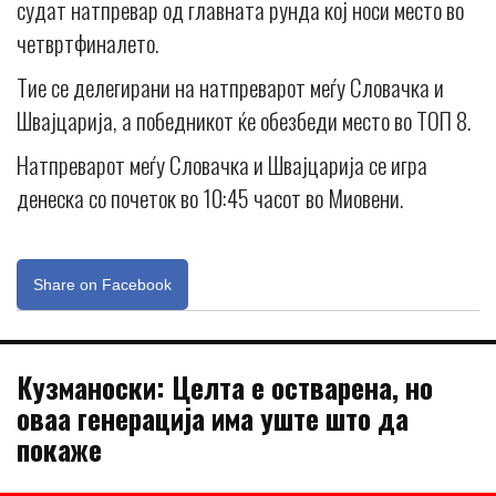
судат натпревар од главната рунда кој носи место во
четвртфиналето.
Тие се делегирани на натпреварот меѓу Словачка и
Швајцарија, а победникот ќе обезбеди место во ТОП 8.
Натпреварот меѓу Словачка и Швајцарија се игра
денеска со почеток во 10:45 часот во Миовени.
Share on Facebook
Кузманоски: Целта е остварена, но
оваа генерација има уште што да
покаже