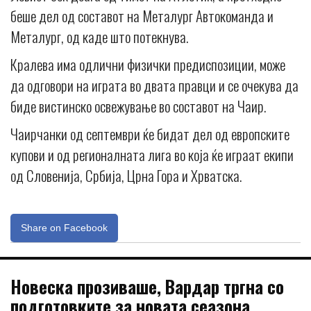
беше дел од составот на Металург Автокоманда и
Металург, од каде што потекнува.
Кралева има одлични физички предиспозиции, може
да одговори на играта во двата правци и се очекува да
биде вистинско освежување во составот на Чаир.
Чаирчанки од септември ќе бидат дел од европските
купови и од регионалната лига во која ќе играат екипи
од Словенија, Србија, Црна Гора и Хрватска.
Share on Facebook
Новеска прозиваше, Вардар тргна со
подготовките за новата сеазона