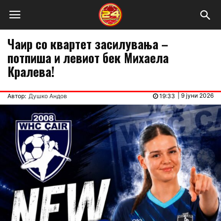
Чаир со квартет засилувања –
потпиша и левиот бек Михаела
Кралева!
|
9 јуни 2026
Автор:
Душко Андов
19:33