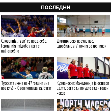
ПОСЛЕДНИ
Словенија „гази“ се пред себе,
Димитриоски прозиваше,
Германија најдобра кога е
„дробилицата“ почна со тренинзи
најпотребно
Турската икона на 47 години има
Кузманоски: Македонија ја оствари
нов клуб – Озел потпиша за Јозгат
целта, сега оди по уште еден голем
чекор