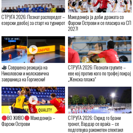
СТРУГА 2026: Познат распоредот –
Македонија ја доби драмата со
езерски двобој за старт на турнирот
Фарски Острови и се пласира на СП
2027!
Совршена реакција на
СТРУГА 2026: Познати групите –
Николовски и молскавична
еве кој против кого по трофеј покрај
завршница на Ѓоргиески!
„Женска плажа“
ВО ЖИВО
Македонија –
СТРУГА 2026: Охрид го брани
Фарски Острови
тронот, Вардар се враќа – се
подготвува ракометен спектакл