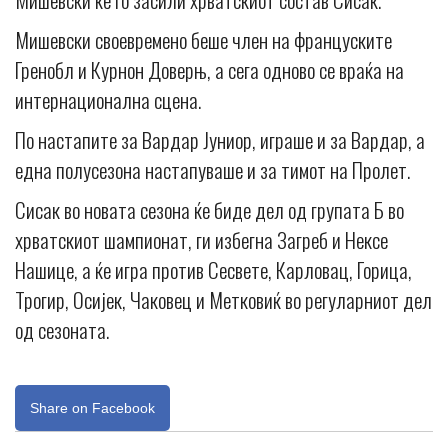
Мишевски своевремено беше член на француските
Гренобл и Курнон Доверњ, а сега одново се враќа на
интернационална сцена.
По настапите за Вардар Јуниор, играше и за Вардар, а
една полусезона настапуваше и за тимот на Пролет.
Сисак во новата сезона ќе биде дел од групата Б во
хрватскиот шампионат, ги избегна Загреб и Нексе
Нашице, а ќе игра против Сесвете, Карловац, Горица,
Трогир, Осијек, Чаковец и Метковиќ во регуларниот дел
од сезоната.
Share on Facebook