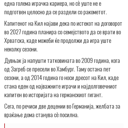
една голема играчка кариера, но сè уште не е
подготвен целосно да се раздели со ракометот.
Капитенот на Кил најави дека по истекот на договорот
во 2027 година планира со семејството да се врати во
Хрватска, каде можеби ќе продолжи да игра уште
неколку сезони.
Дувњак ја напушти татковината во 2009 година, кога
од Загреб се пресели во Хамбург. Таму остана пет
сезони, а од 2014 година го носи дресот на Кил, каде
стана еден од најважните играчи и најдолговечниот
капитен во историјата на германскиот гигант.
Сега, по речиси две децении во Германија, желбата за
враќање дома станува сè посилна.