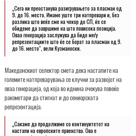
„Сега ни преостанува разигрувањето за пласман од
9. до 16. место. Имаме уште три натпревари и, без
разлика што веќе сме на чекор до СП, ќе се
обидеме да завршиме на што повисока позиција.
Оваа генерација заслужува да биде меѓу
репрезентациите што ќе се борат за пласман од 9.
до 16. место“, вели Кузманоски.
Македонскиот селектор смета дека настапите на
големите натпреварувања се клучни за развојот на
оваа генерација, од која во иднина очекува повеќе
ракометари да стигнат и до сениорската
репрезентација.
„Сакаме да продолжиме со континуитетот на
настапи на европските првенства. Ова е