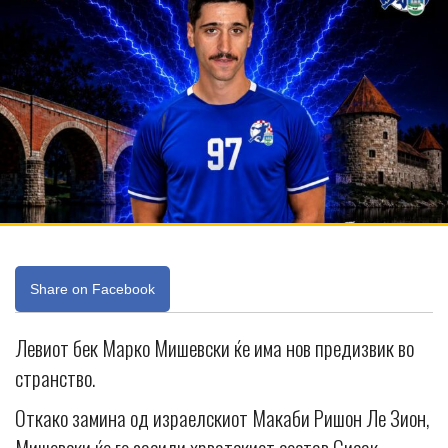
Share on Facebook
Левиот бек Марко Мишевски ќе има нов предизвик во
странство.
Откако замина од израелскиот Макаби Ришон Ле Зион,
Мишевски ќе го засили хрватскиот состав Сисак.