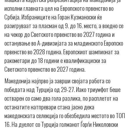
исполни главната цел на Европското првенство во
Србија. Избраниците на Горан Кузманоски ќе
разигруваат за пласман од 9. до 16. место, а воедно се
на чекор до Светското првенство во 2027 година и
останување во А-дивизијата за младинското Европско
првенство во 2028 година. Европскиот шампионат за
ракометари до 18 години е квалификациски за
Светското првенство во 2027 година.
Македонија најпрво ја заврши својата работа со
победата над Турција од 29-27. Иако триумфот беше
остварен со само два гола разлика, по расплетот на
останатите натпревари стана јасно дека
македонската селекција го обезбедила местото во ТОП
16. На дуелот со Турција голманот Ѓорѓи Николовски