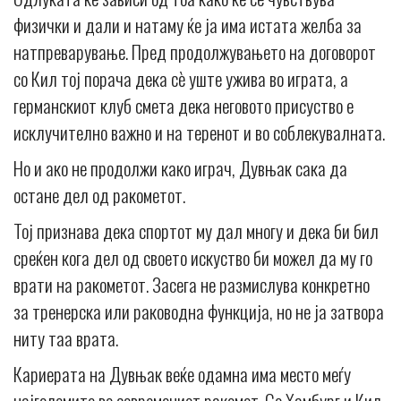
физички и дали и натаму ќе ја има истата желба за
натпреварување. Пред продолжувањето на договорот
со Кил тој порача дека сè уште ужива во играта, а
германскиот клуб смета дека неговото присуство е
исклучително важно и на теренот и во соблекувалната.
Но и ако не продолжи како играч, Дувњак сака да
остане дел од ракометот.
Тој признава дека спортот му дал многу и дека би бил
среќен кога дел од своето искуство би можел да му го
врати на ракометот. Засега не размислува конкретно
за тренерска или раководна функција, но не ја затвора
ниту таа врата.
Кариерата на Дувњак веќе одамна има место меѓу
најголемите во современиот ракомет. Со Хамбург и Кил