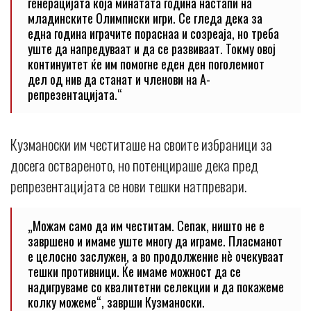
генерацијата која минатата година настапи на
младинските Олимписки игри. Се гледа дека за
една година играчите пораснаа и созреаја, но треба
уште да напредуваат и да се развиваат. Токму овој
континуитет ќе им помогне еден ден поголемиот
дел од нив да станат и членови на А-
репрезентацијата.“
Кузманоски им честиташе на своите избраници за
досега оствареното, но потенцираше дека пред
репрезентацијата се нови тешки натпревари.
„Можам само да им честитам. Сепак, ништо не е
завршено и имаме уште многу да играме. Пласманот
е целосно заслужен, а во продолжение нè очекуваат
тешки противници. Ќе имаме можност да се
надигруваме со квалитетни селекции и да покажеме
колку можеме“, заврши Кузманоски.