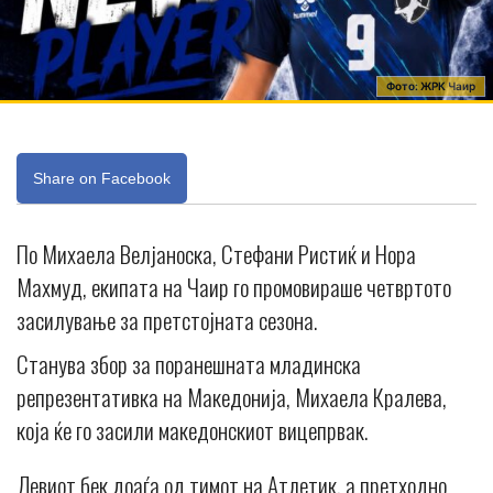
Фото: ЖРК Чаир
Share on Facebook
По Михаела Велјаноска, Стефани Ристиќ и Нора
Махмуд, екипата на Чаир го промовираше четвртото
засилување за претстојната сезона.
Станува збор за поранешната младинска
репрезентативка на Македонија, Михаела Кралева,
која ќе го засили македонскиот вицепрвак.
Левиот бек доаѓа од тимот на Атлетик, а претходно