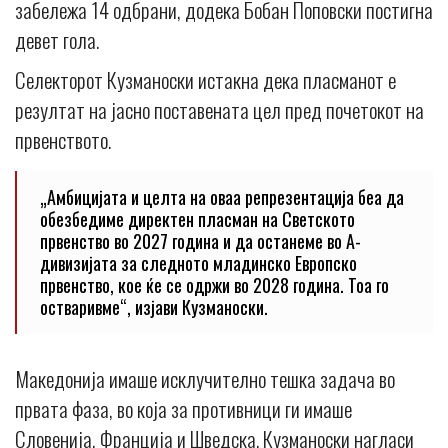
забележа 14 одбрани, додека Бобан Поповски постигна
девет гола.
Селекторот Кузманоски истакна дека пласманот е
резултат на јасно поставената цел пред почетокот на
првенството.
„Амбицијата и целта на оваа репрезентација беа да
обезбедиме директен пласман на Светското
првенство во 2027 година и да останеме во А-
дивизијата за следното младинско Европско
првенство, кое ќе се одржи во 2028 година. Тоа го
остваривме“, изјави Кузманоски.
Македонија имаше исклучително тешка задача во
првата фаза, во која за противници ги имаше
Словенија, Франција и Шведска. Кузманоски нагласи