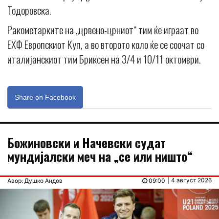
Тодоровска.
Ракометарките на „црвено-црниот“ тим ќе играат во
ЕХФ Европскиот Куп, а во второто коло ќе се соочат со
италијанскиот тим Бриксен на 3/4 и 10/11 октомври.
Share on Facebook
Божиновски и Начевски судат
мундијалски меч на „се или ништо“
| 4 август 2026
Авор: Душко Андов
09:00