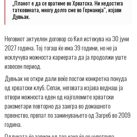
„Планот е да се вратиме во Хрватска. Ни недостига
татковината, многу долго сме во Германија“, изјави
Дувњак.
Неговиот актуелен договор со Кил истекува на 30 јуни
2027 година. Тој тогаш ќе има 39 години, но не ја
исклучува можноста кариерата да ја продолжи уште
извесен период.
Дувњак не откри дали веќе постои конкретна понуда
од хрватски клуб. Сепак, неговата изјава веднаш ја
отвори можноста еден од најголемите хрватски
ракометари повторно да заигра во домашното
првенство, првпат по заминувањето од Загреб во 2009
година.
Одлуката ќе зависи од тоа како ќе се чувствува