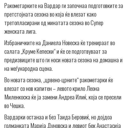
Ракометарките на Вардар ги започнаа подготовките за
претстојната сезона во која ќе влезат како
третопласирани од минатата сезона во Супер
женската лига.
Избраничките на Даниела Новеска ќе тренираат во
салата „Круме Кепески“ и ќе се подготвуваат за
предизвиците што ги носи новата сезона на домашна и
на меѓународна сцена.
Во новата сезона, „црвено-црните“ ракометарки ќе
влезат со нов капитен – левото крило Леона
Миленкоска ќе ја замени Андреа Илиќ, која се пресели
во Чешка.
Вардарки останаа и без Таида Беровиќ, но дојдоа
голманката Марија Дуновска и левиот бек Анастасија