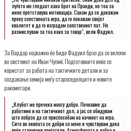
луѓето ме гледаат како брат на Пранди, но тоа за
мене претставува мотивација. Сакам да се докажам
преку сопствената игра, да го покажам својот
квалитет и да го изградам сопствениот пат. Не
размислувам за тоа како за товар“, вели Фадуил.
За Вардар најважно ќе биде Фадуил брзо да се вклопи
во системот на Иван Чупиќ. Подготовките веќе се
користат за работа на тактичките детали и за
создавање хемија меѓу староседелците и новите
ракометари.
„Клубот ме пречека многу добро. Почнавме да
работиме и на тактичкиот дел, а јас се обидувам
што побрзо да се приспособам на начинот на игра.
Сите во екипата се добри со мене и чувствувам дека
веќе стануваме пријатели. Атмосферата е добра и