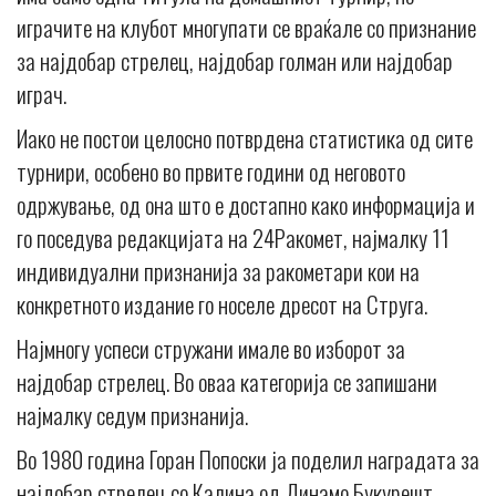
играчите на клубот многупати се враќале со признание
за најдобар стрелец, најдобар голман или најдобар
играч.
Иако не постои целосно потврдена статистика од сите
турнири, особено во првите години од неговото
одржување, од она што е достапно како информација и
го поседува редакцијата на 24Ракомет, најмалку 11
индивидуални признанија за ракометари кои на
конкретното издание го носеле дресот на Струга.
Најмногу успеси стружани имале во изборот за
најдобар стрелец. Во оваа категорија се запишани
најмалку седум признанија.
Во 1980 година Горан Попоски ја поделил наградата за
најдобар стрелец со Калина од Динамо Букурешт,