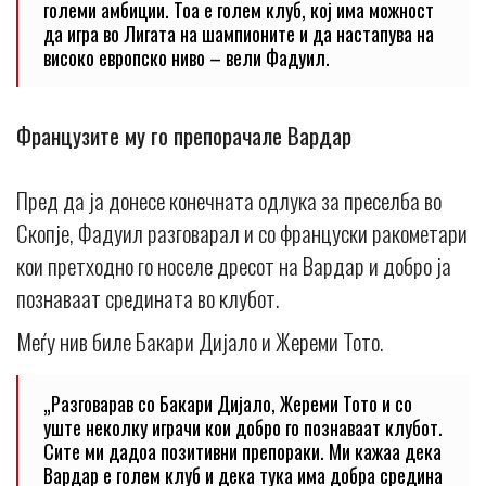
големи амбиции. Тоа е голем клуб, кој има можност
да игра во Лигата на шампионите и да настапува на
високо европско ниво – вели Фадуил.
Французите му го препорачале Вардар
Пред да ја донесе конечната одлука за преселба во
Скопје, Фадуил разговарал и со француски ракометари
кои претходно го носеле дресот на Вардар и добро ја
познаваат средината во клубот.
Меѓу нив биле Бакари Дијало и Жереми Тото.
„Разговарав со Бакари Дијало, Жереми Тото и со
уште неколку играчи кои добро го познаваат клубот.
Сите ми дадоа позитивни препораки. Ми кажаа дека
Вардар е голем клуб и дека тука има добра средина