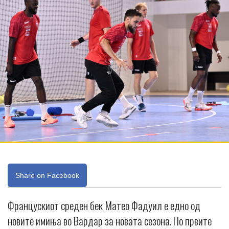
Share on Facebook
Францускиот среден бек Матео Фадуил е едно од
новите имиња во Вардар за новата сезона. По првите