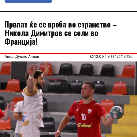
Првпат ќе се проба во странство –
Никола Димитров се сели во
Франција!
| 9 август 2026
Авор: Душко Андов
12:09