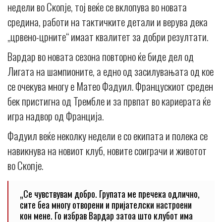
недели во Скопје, тој веќе се вклопува во новата
средина, работи на тактичките детали и верува дека
„црвено-црните“ имаат квалитет за добри резултати.
Вардар во новата сезона повторно ќе биде дел од
Лигата на шампионите, а едно од засилувањата од кое
се очекува многу е Матео Фадуил. Францускиот среден
бек пристигна од Трембле и за првпат во кариерата ќе
игра надвор од Франција.
Фадуил веќе неколку недели е со екипата и полека се
навикнува на новиот клуб, новите соиграчи и животот
во Скопје.
„Се чувствувам добро. Групата ме пречека одлично,
сите беа многу отворени и пријателски настроени
кон мене. Го избрав Вардар затоа што клубот има