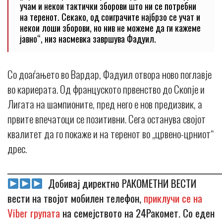
учам и некои тактички зборови што ни се потребни
на теренот. Секако, од соиграчите најбрзо се учат и
некои лоши зборови, но нив не можеме да ги кажеме
јавно“, низ насмевка завршува Фадуил.
Со доаѓањето во Вардар, Фадуил отвора ново поглавје
во кариерата. Од француското првенство до Скопје и
Лигата на шампионите, пред него е нов предизвик, а
првите впечатоци се позитивни. Сега останува својот
квалитет да го покаже и на теренот во „црвено-црниот“
дрес.
_____________________________________________________________
Добивај директно РАКОМЕТНИ ВЕСТИ
вести на твојот мобилен телефон,
приклучи се на
Viber групата
на семејството на 24Ракомет. Со еден