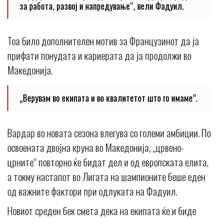
за работа, развој и напредување“, вели Фадуил.
Тоа било дополнителен мотив за Французинот да ја
прифати понудата и кариерата да ја продолжи во
Македонија.
„Верувам во екипата и во квалитетот што го имаме”.
Вардар во новата сезона влегува со големи амбиции. По
освоената двојна круна во Македонија, „црвено-
црните“ повторно ќе бидат дел и од европската елита,
а токму настапот во Лигата на шампионите беше еден
од важните фактори при одлуката на Фадуил.
Новиот среден бек смета дека на екипата ќе и биде