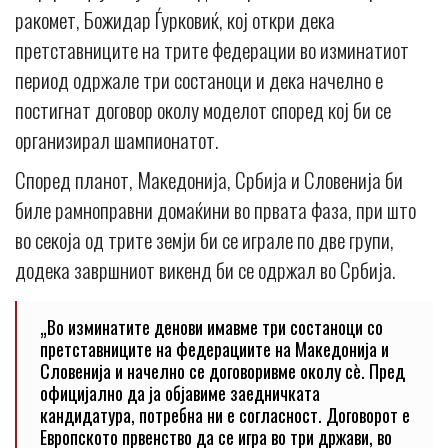
ракомет, Божидар Ѓурковиќ, кој откри дека
претставниците на трите федерации во изминатиот
период одржале три состаноци и дека начелно е
постигнат договор околу моделот според кој би се
организирал шампионатот.
Според планот, Македонија, Србија и Словенија би
биле рамноправни домаќини во првата фаза, при што
во секоја од трите земји би се играле по две групи,
додека завршниот викенд би се одржал во Србија.
„Во изминатите денови имавме три состаноци со
претставниците на федерациите на Македонија и
Словенија и начелно се договоривме околу сè. Пред
официјално да ја објавиме заедничката
кандидатура, потребна ни е согласност. Договорот е
Европското првенство да се игра во три држави, во