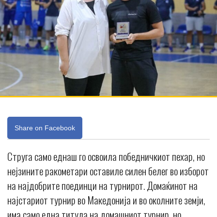
Share on Facebook
Струга само еднаш го освоила победничкиот пехар, но
нејзините ракометари оставиле силен белег во изборот
на најдобрите поединци на турнирот. Домаќинот на
најстариот турнир во Македонија и во околните земји,
има само една титула на домашниот турнир, но