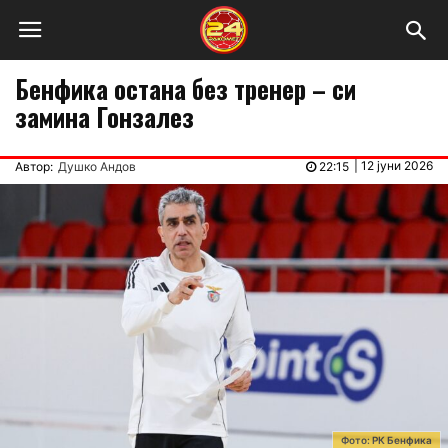
Бенфика остана без тренер – си
замина Гонзалез
|
12 јуни 2026
Автор:
Душко Андов
22:15
Фото: РК Бенфика