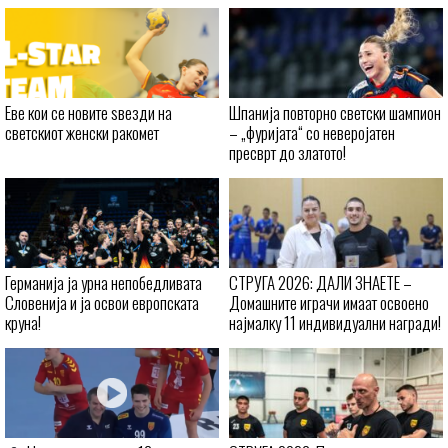
Еве кои се новите ѕвезди на
Шпанија повторно светски шампион
светскиот женски ракомет
– „фуријата“ со неверојатен
пресврт до златото!
Германија ја урна непобедливата
СТРУГА 2026: ДАЛИ ЗНАЕТЕ –
Словенија и ја освои европската
Домашните играчи имаат освоено
круна!
најмалку 11 индивидуални награди!