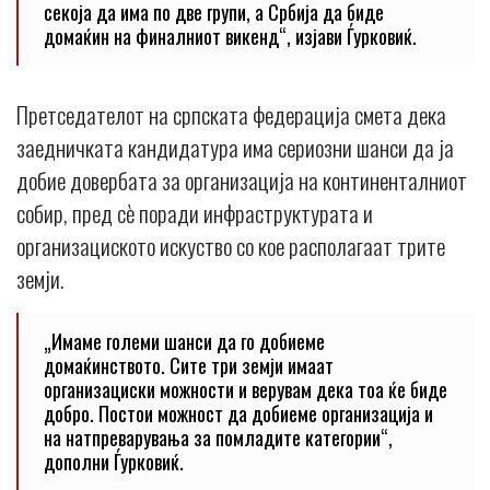
секоја да има по две групи, а Србија да биде
домаќин на финалниот викенд“, изјави Ѓурковиќ.
Претседателот на српската федерација смета дека
заедничката кандидатура има сериозни шанси да ја
добие довербата за организација на континенталниот
собир, пред сè поради инфраструктурата и
организациското искуство со кое располагаат трите
земји.
„Имаме големи шанси да го добиеме
домаќинството. Сите три земји имаат
организациски можности и верувам дека тоа ќе биде
добро. Постои можност да добиеме организација и
на натпреварувања за помладите категории“,
дополни Ѓурковиќ.