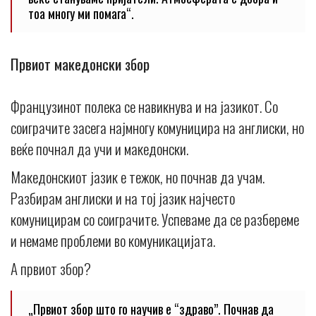
тоа многу ми помага“.
Првиот македонски збор
Французинот полека се навикнува и на јазикот. Со
соиграчите засега најмногу комуницира на англиски, но
веќе почнал да учи и македонски.
Македонскиот јазик е тежок, но почнав да учам.
Разбирам англиски и на тој јазик најчесто
комуницирам со соиграчите. Успеваме да се разбереме
и немаме проблеми во комуникацијата.
А првиот збор?
„Првиот збор што го научив е “здраво”. Почнав да