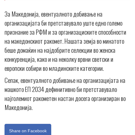
За Македонија, евентуалното добивање на
организацијата би претставувало уште едно големо
признание за РФМ и за организациските способности
на македонскиот ракомет. Нашата земја во минатото
беше домаќин на најдобрите селекции во женска
конкуренција, како и на неколку врвни светски и
европски собири во младинските категории.
Сепак, евентуалното добивање на организацијата на
машкото ЕП 2034 дефинитивно би претставувало
најголемиот ракометен настан досега организиран во
Македонија.
Share on Facebook