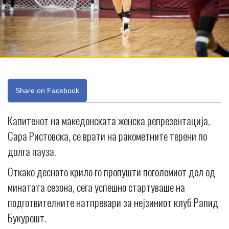
Share on Facebook
Капитенот на македонската женска репрезентација,
Сара Ристовска, се врати на ракометните терени по
долга пауза.
Откако десното крило го пропушти поголемиот дел од
минатата сезона, сега успешно стартуваше на
подготвителните натпревари за нејзиниот клуб Рапид
Букурешт.