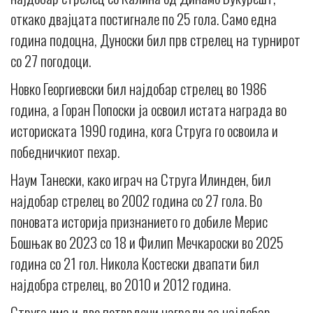
откако двајцата постигнале по 25 гола. Само една
година подоцна, Дуноски бил прв стрелец на турнирот
со 27 погодоци.
Новко Георгиевски бил најдобар стрелец во 1986
година, а Горан Попоски ја освоил истата награда во
историската 1990 година, кога Струга го освоила и
победничкиот пехар.
Наум Танески, како играч на Струга Илинден, бил
најдобар стрелец во 2002 година со 27 гола. Во
поновата историја признанието го добиле Мерис
Бошњак во 2023 со 18 и Филип Мечкароски во 2025
година со 21 гол. Никола Костески двапати бил
најдобра стрелец, во 2010 и 2012 година.
Струга има и две потврдени награди за најдобар