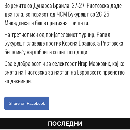
Во ремито со Дунареа Браила, 27-27, Ристовска даде
два гола, во поразот од ЧСМ Букурешт со 26-25,
Македонката беше прецизна три пати.
На третиот меч од пријателскиот турнир, Рапид
Букурешт славеше против Корона Брашов, а Ристовска
беше меѓу најдобрите со пет погодоци.
Ова е добра вест и за селекторот Игор Марковиќ, кој ќе
смета на Ристовска за настап на Европското првенство
во декември.
Share on Facebook
ПОСЛЕДНИ