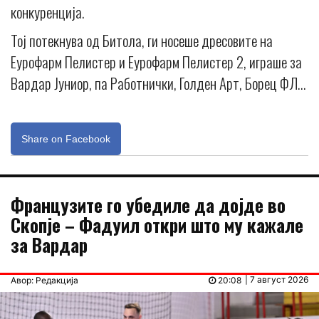
конкуренција.
Тој потекнува од Битола, ги носеше дресовите на
Еурофарм Пелистер и Еурофарм Пелистер 2, играше за
Вардар Јуниор, па Работнички, Голден Арт, Борец ФЛ…
Share on Facebook
Французите го убедиле да дојде во
Скопје – Фадуил откри што му кажале
за Вардар
| 7 август 2026
Авор: Редакција
20:08