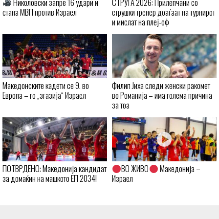
Николовски запре 16 удари и
СТРУГА 2026: Прилепчани со
стана МВП против Израел
струшки тренер доаѓаат на турнирот
и мислат на плеј-оф
Македонските кадети се 9. во
Филип Јиха следи женски ракомет
Европа – го „згазија“ Израел
во Романија – има голема причина
за тоа
ПОТВРДЕНО: Македонија кандидат
ВО ЖИВО
Македонија –
за домаќин на машкото ЕП 2034!
Израел