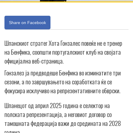
Share on Facebook
Шпанскиот стратег Хота Гонзалес повеќе не е тренер
на Бенфика, соопшти португалскиот клуб на својата
официјална веб-страница.
Гонзалез ја предводеше Бенфика во изминатите три
сезони, а по завршувањето на соработката ќе се
фокусира исклучиво на репрезентативните обврски.
Шпанецот од април 2025 година е селектор на
полската репрезентација, а неговиот договор со
тамошната федерација важи до средината на 2028
година.