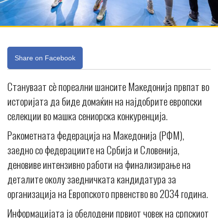
Share on Facebook
Стануваат сè пореални шансите Македонија првпат во
историјата да биде домаќин на најдобрите европски
селекции во машка сениорска конкуренција.
Ракометната федерација на Македонија (РФМ),
заедно со федерациите на Србија и Словенија,
деновиве интензивно работи на финализирање на
деталите околу заедничката кандидатура за
организација на Европското првенство во 2034 година.
Информацијата ја обелодени првиот човек на српскиот