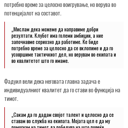
потребно време за целосно воигрување, но верува во
потенцијалот на составот.
„Мислам дека можеме да направиме добри
резултати. Клубот има големи амбиции, а ние
започнавме сериозно да работиме. Ќе биде
потребно време за целосно да се вклопиме и да го
усовршиме тактичкиот дел, но верувам во екипата и
во квалитетот што го имаме.
Фадуил вели дека неговата главна задача е
индивидуалниот квалитет да го стави во функција на
тимот.
„Сакам да го дадам својот талент и целосно да се
ставам во служба на екипата. Мојата цел е да му
помогнам на тимот да победува на што повеќе