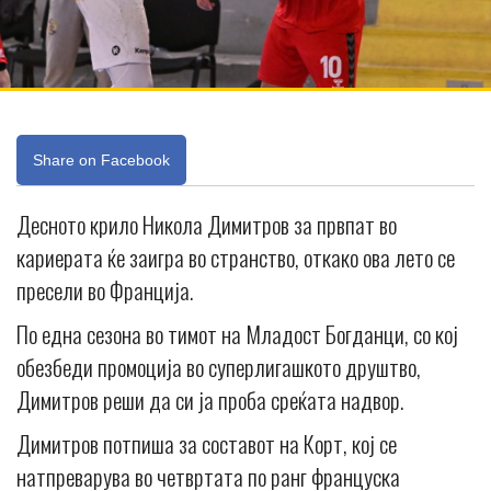
Share on Facebook
Десното крило Никола Димитров за првпат во
кариерата ќе заигра во странство, откако ова лето се
пресели во Франција.
По една сезона во тимот на Младост Богданци, со кој
обезбеди промоција во суперлигашкото друштво,
Димитров реши да си ја проба среќата надвор.
Димитров потпиша за составот на Корт, кој се
натпреварува во четвртата по ранг француска