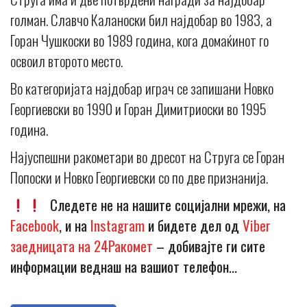
голман. Славчо Каланоски бил најдобар во 1983, а
Горан Чушкоски во 1989 година, кога домаќинот го
освоил второто место.
Во категоријата најдобар играч се запишани Новко
Георгиевски во 1990 и Горан Димитриоски во 1995
година.
Најуспешни ракометари во дресот на Струга се Горан
Попоски и Новко Георгиевски со по две признанија.
Следете не на нашите социјални мрежи, на
Facebook
, и на
Instagram
и бидете дел од
Viber
заедницата на 24Ракомет
– добивајте ги сите
информации веднаш на вашиот телефон…