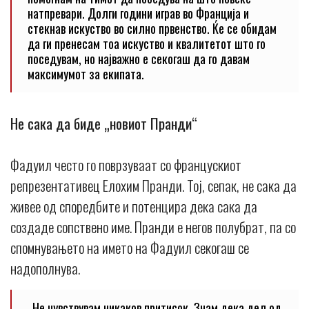
натпревари. Долги години играв во Франција и
стекнав искуство во силно првенство. Ќе се обидам
да ги пренесам тоа искуство и квалитетот што го
поседувам, но најважно е секогаш да го давам
максимумот за екипата.
Не сака да биде „новиот Пранди“
Фадуил често го поврзуваат со францускиот
репрезентативец Елохим Пранди. Тој, сепак, не сака да
живее од споредбите и потенцира дека сака да
создаде сопствено име. Пранди е негов полубрат, па со
спомнувањето на името на Фадуил секогаш се
надополнува.
„Не чувствувам никаков притисок. Знам дека дел од