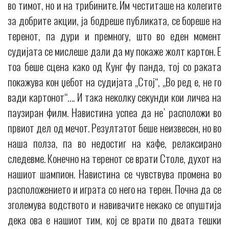
во тимот, но и на трибините. Им честиташе на колегите
за добрите акции, ја бодреше публиката, се бореше на
теренот, па дури и премногу, што во еден момент
судијата се мислеше дали да му покаже жолт картон. Е
тоа беше сцена како од Кунг фу панда, тој со раката
покажува кон џебот на судијата „Стој“, „Во ред е, не го
вади картонот“…. И така неколку секунди кои личеа на
паузиран филм. Навистина успеа да не` расположи во
првиот дел од мечот. Резултатот беше неизвесен, но во
наша полза, па во недостиг на кафе, релаксирано
следевме. Конечно на теренот се врати Столе, духот на
нашиот шампион. Навистина се чувствува промена во
расположението и играта со него на терен. Почна да се
зголемува водството и навивачите некако се опуштија
дека ова е нашиот тим, кој се врати по двата тешки