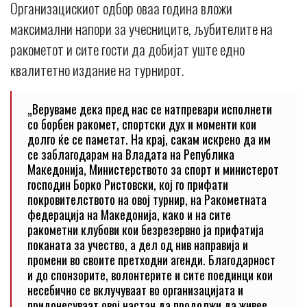
Организацискиот одбор оваа година вложи
максимални напори за учесниците, љубителите на
ракометот и сите гости да добијат уште едно
квалитетно издание на турнирот.
„Веруваме дека пред нас се натпревари исполнети
со борбен ракомет, спортски дух и моменти кои
долго ќе се паметат. На крај, сакам искрено да им
се заблагодарам на Владата на Република
Македонија, Министерството за спорт и министерот
господин Борко Ристовски, кој го прифати
покровителството на овој турнир, на Ракометната
федерација на Македонија, како и на сите
ракометни клубови кои безрезервно ја прифатија
поканата за учество, а дел од нив направија и
промени во своите претходни агенди. Благодарност
и до спонзорите, волонтерите и сите поединци кои
несебично се вклучуваат во организацијата и
придонесуваат овој настан да продолжи да живее.