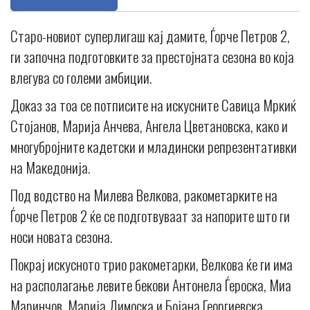
Старо-новиот суперлигаш кај дамите, Ѓорче Петров 2,
ги започна подготовките за престојната сезона во која
влегува со големи амбиции.
Доказ за тоа се потписите на искусните Савица Мркиќ
Стојанов, Марија Анчева, Ангела Цветановска, како и
многубројните кадетски и младински репрезентативки
на Македонија.
Под водство на Милева Велкова, ракометарките на
Ѓорче Петров 2 ќе се подготвуваат за напорите што ги
носи новата сезона.
Покрај искусното трио ракометарки, Велкова ќе ги има
на располагање левите бекови Антонела Ѓероска, Миа
Маринчов, Марија Димоска и Бојана Георгиевска,