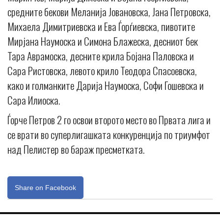
средните бекови Меланија Јовановска, Jана Петровска,
Михаела Димитриевска и Ева Ѓорѓиевска, пивотите
Мирјана Наумоска и Симона Блажеска, десниот бек
Тара Аврамоска, десните крила Бојана Паловска и
Сара Ристовска, левото крило Теодора Спасоевска,
како и голманките Дарија Наумоска, Софи Гошевска и
Сара Илиоска.
Ѓорче Петров 2 го освои второто место во Првата лига и
се врати во суперлигашката конкуренција по триумфот
над Пелистер во бараж пресметката.
Share on Facebook