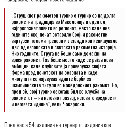
„Струшкиот ракометен турнир е турнир со најдолга
ракометна традиција во Македонија и еден од
најпрепознатливите во регионот, место каде низ
годините свој печат оставиле бројни ракометни
виртуози, големи тренери и легенди кои испишувале
дел од европската и светската ракометна историја.
Низ годините, Струга не беше само домаќин на
врвен ракомет. Таа беше место каде се раѓаа нови
амбиции, каде клубовите ја проверуваа својата
форма пред почетокот на сезоната и каде
многупати се најавуваа идните борби за
шампионските титули во македонскиот ракомет. Но,
пред сè, овој турнир секогаш бил во служба на
ракометот – на неговиот развој, неговите вредности
и неговата иднина“, вели Чакарески.
Пред нас е 54. издание на турнирот, издание кое