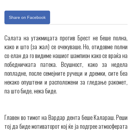
Share on Facebook
Салата на утакмицата против Брест не беше полна,
како и што (за жал) се очекуваше. Но, отидовме полни
со елан да го видиме нашиот шампион како се враќа на
победничката патека. Всушност, како за недела
попладне, после семејните ручеци и дремки, сите беа
некако опуштени и расположени за гледање ракомет,
па што биде, нека биде.
Главен во тимот на Вардар дента беше Калараш. Реши
тој да биде мотиваторот кој ќе ја подгрее атмосферата