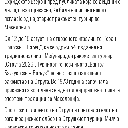
Охридското Езеро и пред публиката која со децении е
дел од оваа приказна, ќе биде напишано новото
поглавје од најстариот ракометен турнир во
Македонија.
Од 12 до 15 август, на отвореното игралиште „Горан
Попоски – Бабец“, ќе се одржи 54. издание на
традиционалниот Меѓународен ракометен турнир
„Струга 2026“. Турнирот го носи името „Вангел
Баљукоски – Баљук“, во чест на поранешниот
ракометар на Струга. Во 1973 година започнала
приказната која денес е една од најпрепознатливите
спортски традиции во Македонија.
Спортскиот директор на Струга и претседателот на
организацискиот одбор на Струшкиот турнир, Милчо
Чакарески, го најави новото издание.