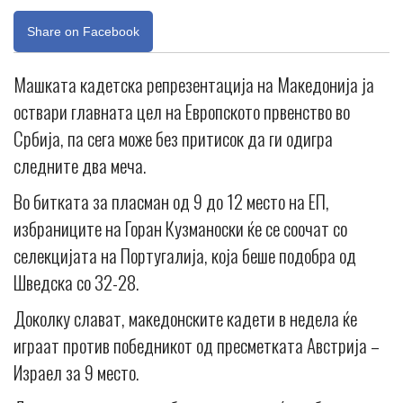
Share on Facebook
Машката кадетска репрезентација на Македонија ја
оствари главната цел на Европското првенство во
Србија, па сега може без притисок да ги одигра
следните два меча.
Во битката за пласман од 9 до 12 место на ЕП,
избраниците на Горан Кузманоски ќе се соочат со
селекцијата на Португалија, која беше подобра од
Шведска со 32-28.
Доколку слават, македонските кадети в недела ќе
играат против победникот од пресметката Австрија –
Израел за 9 место.