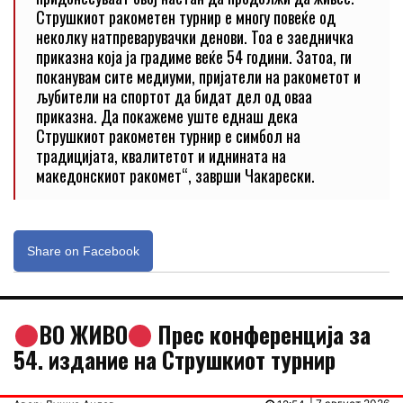
Струшкиот ракометен турнир е многу повеќе од
неколку натпреварувачки денови. Тоа е заедничка
приказна која ја градиме веќе 54 години. Затоа, ги
поканувам сите медиуми, пријатели на ракометот и
љубители на спортот да бидат дел од оваа
приказна. Да покажеме уште еднаш дека
Струшкиот ракометен турнир е симбол на
традицијата, квалитетот и иднината на
македонскиот ракомет“, заврши Чакарески.
Share on Facebook
ВО ЖИВО
Прес конференција за
54. издание на Струшкиот турнир