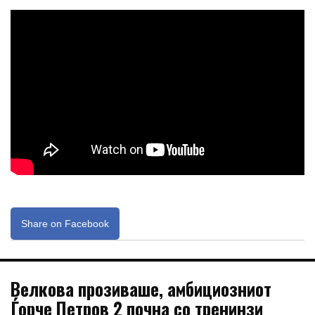
Share on Facebook
Велкова прозивашe, амбициозниот
Ѓорче Петров 2 почна со тренинзи