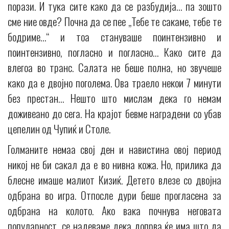
порази. И тука сите како да се разбудија… па зошто
сме ние овде? Почна да се пее „Тебе те сакаме, тебе те
бодриме…“ и тоа стануваше поинтензивно и
поинтензивно, погласно и погласно… Како сите да
влегоа во транс. Салата не беше полна, но звучеше
како да е двојно поголема. Ова траело некои 7 минути
без престан… Нешто што мислам дека го немам
доживеано до сега. На крајот бевме наградени со убав
цепелин од Чупиќ и Столе.
Голманите немаа свој ден и навистина овој период
никој не би сакал да е во нивна кожа. Но, прилика да
блесне имаше малиот Кизиќ. Детето влезе со двојна
одбрана во игра. Отпосле дури беше прогласена за
одбрана на колото. Ако вака почнува неговата
популарност, се надеваме дека допрва ќе има што да