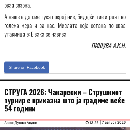
оваа сезона.
А наше е да сме тука покрај нив, бидејќи тие играат во
голема мера и за нас. Мислата која остана по оваа
утакмица е: Е вака се навива!
ПИШУВА А.К.Н.
Share on Facebook
СТРУГА 2026: Чакарески – Струшкиот
турнир е приказна што ја градиме веќе
54 години
| 7 август 2026
Авор: Душко Андов
13:25