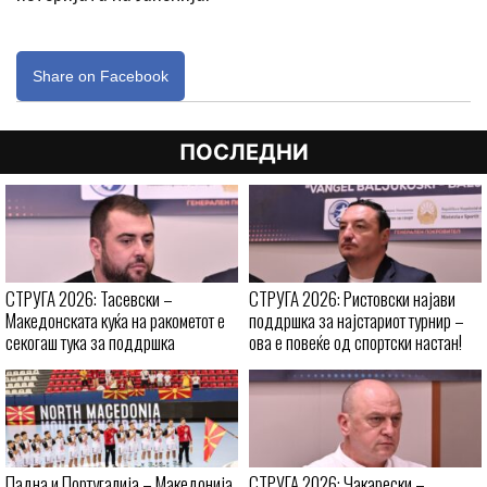
Share on Facebook
ПОСЛЕДНИ
СТРУГА 2026: Тасевски –
СТРУГА 2026: Ристовски најави
Македонската куќа на ракометот е
поддршка за најстариот турнир –
секогаш тука за поддршка
ова е повеќе од спортски настан!
Падна и Португалија – Македонија
СТРУГА 2026: Чакарески –