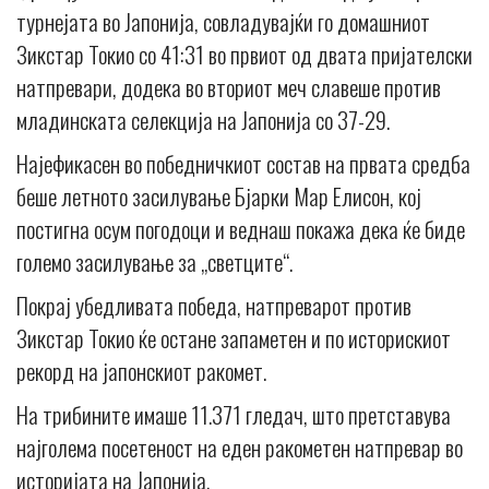
турнејата во Јапонија, совладувајќи го домашниот
Зикстар Токио со 41:31 во првиот од двата пријателски
натпревари, додека во вториот меч славеше против
младинската селекција на Јапонија со 37-29.
Најефикасен во победничкиот состав на првата средба
беше летното засилување Бјарки Мар Елисон, кој
постигна осум погодоци и веднаш покажа дека ќе биде
големо засилување за „светците“.
Покрај убедливата победа, натпреварот против
Зикстар Токио ќе остане запаметен и по историскиот
рекорд на јапонскиот ракомет.
На трибините имаше 11.371 гледач, што претставува
најголема посетеност на еден ракометен натпревар во
историјата на Јапонија.