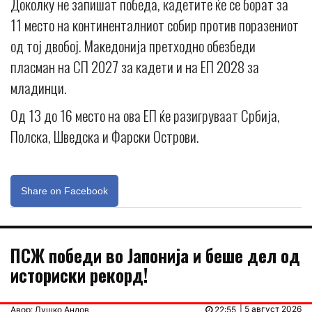
Доколку не запишат победа, кадетите ќе се борат за
11 место на континенталниот собир против поразениот
од тој двобој. Македонија претходно обезбеди
пласман на СП 2027 за кадети и на ЕП 2028 за
младинци.
Од 13 до 16 место на ова ЕП ќе разигруваат Србија,
Полска, Шведска и Фарски Острови.
Share on Facebook
ПСЖ победи во Јапонија и беше дел од
историски рекорд!
| 5 август 2026
Авор: Душко Андов
22:55