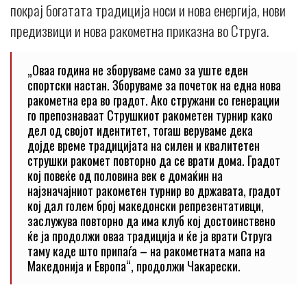
покрај богатата традиција носи и нова енергија, нови
предизвици и нова ракометна приказна во Струга.
„Оваа година не зборуваме само за уште еден
спортски настан. Зборуваме за почеток на една нова
ракометна ера во градот. Ако стружани со генерации
го препознаваат Струшкиот ракометен турнир како
дел од својот идентитет, тогаш веруваме дека
дојде време традицијата на силен и квалитетен
струшки ракомет повторно да се врати дома. Градот
кој повеќе од половина век е домаќин на
најзначајниот ракометен турнир во државата, градот
кој дал голем број македонски репрезентативци,
заслужува повторно да има клуб кој достоинствено
ќе ја продолжи оваа традиција и ќе ја врати Струга
таму каде што припаѓа – на ракометната мапа на
Македонија и Европа“, продолжи Чакарески.