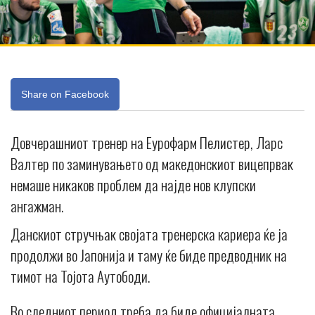
Share on Facebook
Довчерашниот тренер на Еурофарм Пелистер, Ларс
Валтер по заминувањето од македонскиот вицепрвак
немаше никаков проблем да најде нов клупски
ангажман.
Данскиот стручњак својата тренерска кариера ќе ја
продолжи во Јапонија и таму ќе биде предводник на
тимот на Тојота Аутободи.
Во следниот период треба да биде официјалната