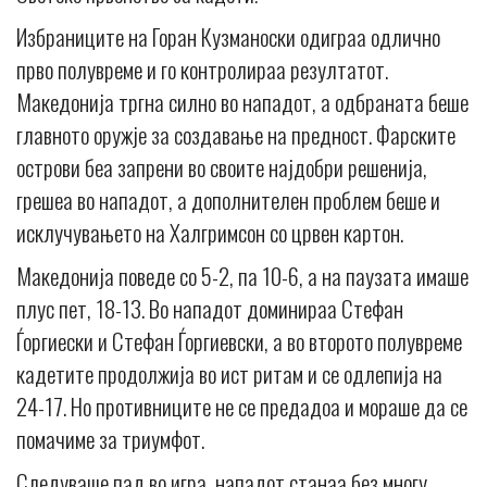
Избраниците на Горан Кузманоски одиграа одлично
прво полувреме и го контролираа резултатот.
Македонија тргна силно во нападот, а одбраната беше
главното оружје за создавање на предност. Фарските
острови беа запрени во своите најдобри решенија,
грешеа во нападот, а дополнителен проблем беше и
исклучувањето на Халгримсон со црвен картон.
Македонија поведе со 5-2, па 10-6, а на паузата имаше
плус пет, 18-13. Во нападот доминираа Стефан
Ѓоргиески и Стефан Ѓоргиевски, а во второто полувреме
кадетите продолжија во ист ритам и се одлепија на
24-17. Но противниците не се предадоа и мораше да се
помачиме за триумфот.
Следуваше пад во игра, нападот станаа без многу