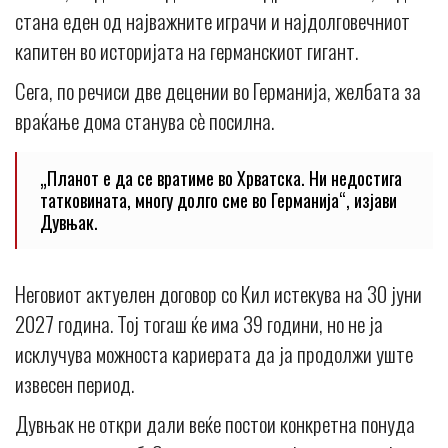
стана еден од најважните играчи и најдолговечниот
капитен во историјата на германскиот гигант.
Сега, по речиси две децении во Германија, желбата за
враќање дома станува сè посилна.
„Планот е да се вратиме во Хрватска. Ни недостига
татковината, многу долго сме во Германија“, изјави
Дувњак.
Неговиот актуелен договор со Кил истекува на 30 јуни
2027 година. Тој тогаш ќе има 39 години, но не ја
исклучува можноста кариерата да ја продолжи уште
извесен период.
Дувњак не откри дали веќе постои конкретна понуда