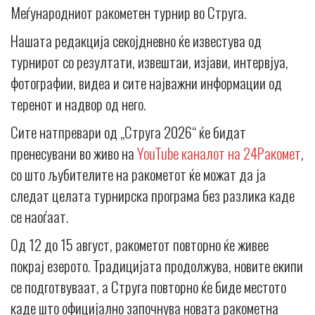
Меѓународниот ракометен турнир во Струга.
Нашата редакција секојдневно ќе известува од
турнирот со резултати, извештаи, изјави, интервјуа,
фотографии, видеа и сите најважни информации од
теренот и надвор од него.
Сите натпревари од „Струга 2026“ ќе бидат
пренесувани во живо на
YouTube каналот на 24Ракомет
,
со што љубителите на ракометот ќе можат да ја
следат целата турнирска програма без разлика каде
се наоѓаат.
Од 12 до 15 август, ракометот повторно ќе живее
покрај езерото. Традицијата продолжува, новите екипи
се подготвуваат, а Струга повторно ќе биде местото
каде што официјално започнува новата ракометна