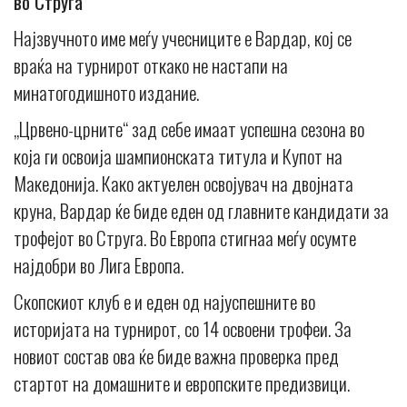
во Струга
Најзвучното име меѓу учесниците е Вардар, кој се
враќа на турнирот откако не настапи на
минатогодишното издание.
„Црвено-црните“ зад себе имаат успешна сезона во
која ги освоија шампионската титула и Купот на
Македонија. Како актуелен освојувач на двојната
круна, Вардар ќе биде еден од главните кандидати за
трофејот во Струга. Во Европа стигнаа меѓу осумте
најдобри во Лига Европа.
Скопскиот клуб е и еден од најуспешните во
историјата на турнирот, со 14 освоени трофеи. За
новиот состав ова ќе биде важна проверка пред
стартот на домашните и европските предизвици.