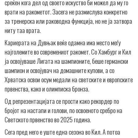
среќен кога дел од своето искуство би можел да му го
врати на ракометот. Засега не размислува конкретно
за тренерска или раководна функција, но не ја затвора
ниту таа врата.
Кариерата на Дувњак веќе одамна има место меѓу
најголемите во современиот ракомет. Со Хамбург и Кил
ја освојуваше Лигата на шампионите, беше германски
шампион и освојувач на домашните купови, а со
Хрватска освои осум медали на светските и европските
првенства, како и олимписка бронза.
Од репрезентацијата се прости како рекордер по
бројот на настапи и голови, по освоеното сребро на
Светското првенство во 2025 година.
Сега пред него е уште една сезона во Кил. А потоа