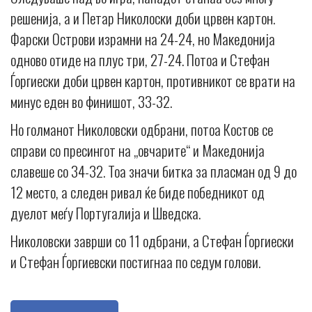
решенија, а и Петар Николоски доби црвен картон.
Фарски Острови израмни на 24-24, но Македонија
одново отиде на плус три, 27-24. Потоа и Стефан
Ѓоргиески доби црвен картон, противникот се врати на
минус еден во финишот, 33-32.
Но голманот Николовски одбрани, потоа Костов се
справи со пресингот на „овчарите“ и Македонија
славеше со 34-32. Тоа значи битка за пласман од 9 до
12 место, а следен ривал ќе биде победникот од
дуелот меѓу Португалија и Шведска.
Николовски заврши со 11 одбрани, а Стефан Ѓоргиески
и Стефан Ѓоргиевски постигнаа по седум голови.