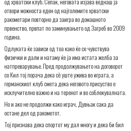
од хрватски клуб. Сепак, неговата изјава веднаш ја
отвори можноста еден од најголемите хрватски
ракометари повторно да заигра во домашното
првенство, првпат по заминувањето од Загреб во 2009
година.
Одлуката ќе зависи од тоа како ќе се чувствува
физички и дали и натаму ќе ја има истата желба за
натпреварување. Пред продолжувањето на договорот
со Кил тој порача дека сè уште ужива во играта, а
германскиот клуб смета дека неговото присуство е
исклучително важно и на теренот и во соблекувалната.
Но и ако не продолжи како играч, Дувњак сака да
остане дел од ракометот.
Тој признава дека спортот му дал многу и дека би бил