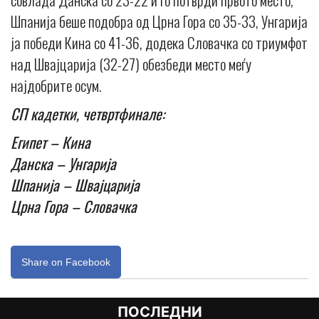
Шпанија беше подобра од Црна Гора со 35-33, Унгарија
ја победи Кина со 41-36, додека Словачка со триумфот
над Швајцарија (32-27) обезбеди место меѓу
најдобрите осум.
СП кадетки, четвртфинале:
Египет – Кина
Данска – Унгарија
Шпанија – Швајцарија
Црна Гора – Словачка
Share on Facebook
ПОСЛЕДНИ