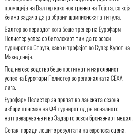
промоција на Валтер како нов тренер на Тојота, со која
ќе има задача да ја обрани шампионската титула.
Валтер во периодот кога беше тренер на Еурофарм
Пелистер успеа со битолскиот тим да го освои
турнирот во Струга, како и трофејот во Супер Купот на
Македонија.
Под негово водство беше постигнат и најголемиот
успех на Еурофарм Пелистер во регионалната СЕХА
лига.
Еурофарм Пелистер за првпат во ланската сезона
избори пласман на Ф4 турнирот од регионалното
натпреварување и во Задар го освои бронзениот медал.
Сепак, поради лошите резултати на европска сцена,