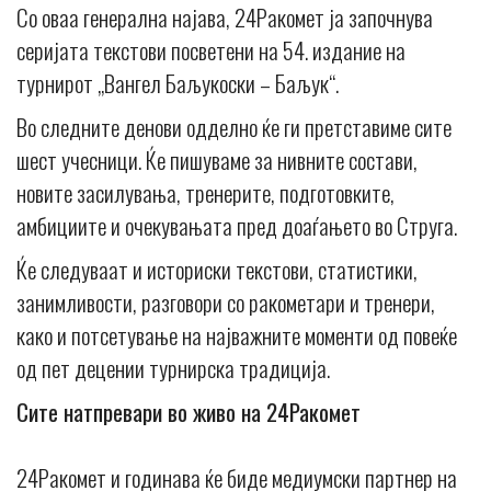
Со оваа генерална најава, 24Ракомет ја започнува
серијата текстови посветени на 54. издание на
турнирот „Вангел Баљукоски – Баљук“.
Во следните денови одделно ќе ги претставиме сите
шест учесници. Ќе пишуваме за нивните состави,
новите засилувања, тренерите, подготовките,
амбициите и очекувањата пред доаѓањето во Струга.
Ќе следуваат и историски текстови, статистики,
занимливости, разговори со ракометари и тренери,
како и потсетување на најважните моменти од повеќе
од пет децении турнирска традиција.
Сите натпревари во живо на 24Ракомет
24Ракомет и годинава ќе биде медиумски партнер на