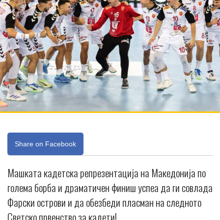
Share on Facebook
Машката кадетска репрезентација на Македонија по
голема борба и драматичен финиш успеа да ги совлада
Фарски острови и да обезбеди пласман на следното
Светско првенство за кадети!