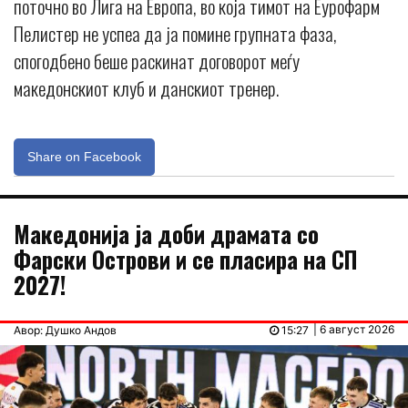
поточно во Лига на Европа, во која тимот на Еурофарм
Пелистер не успеа да ја помине групната фаза,
спогодбено беше раскинат договорот меѓу
македонскиот клуб и данскиот тренер.
Share on Facebook
Македонија ја доби драмата со
Фарски Острови и се пласира на СП
2027!
| 6 август 2026
Авор: Душко Андов
15:27