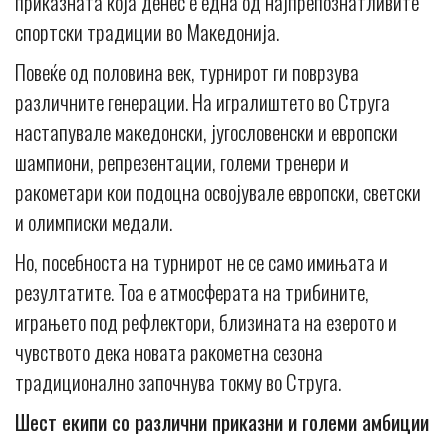
приказната која денес е една од најпрепознатливите
спортски традиции во Македонија.
Повеќе од половина век, турнирот ги поврзува
различните генерации. На игралиштето во Струга
настапувале македонски, југословенски и европски
шампиони, репрезентации, големи тренери и
ракометари кои подоцна освојувале европски, светски
и олимписки медали.
Но, посебноста на турнирот не се само имињата и
резултатите. Тоа е атмосферата на трибините,
играњето под рефлектори, близината на езерото и
чувството дека новата ракометна сезона
традиционално започнува токму во Струга.
Шест екипи со различни приказни и големи амбиции