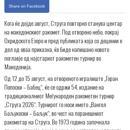
Share on Facebook
Кога ќе дојде август, Струга повторно станува центар
на македонскиот ракомет. Под отворено небо, покрај
Охридското Езеро и пред публиката која со децении е
дел од оваа приказна, ќе биде напишано новото
поглавје од најстариот ракометен турнир во
Македонија.
Од 12 до 15 август, на отвореното игралиште „Горан
Попоски – Бабец“, ќе се одржи 54. издание на
традиционалниот Меѓународен ракометен турнир
„Струга 2026“. Турнирот го носи името „Вангел
Баљукоски – Баљук“, во чест на поранешниот
ракометар на Струга. Во 1973 година започнала