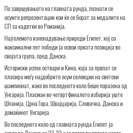
По завршувањето на главната рунда, познати се
осумте репрезентации кои ќе се борат за медалите на
СП за кадетки во Романија.
Најголемото изненадување приреди Египет, кој со
максимални пет победи ја освои првата позиција во
својата група, пред Данска.
Историски успех оствари и Кина, која за првпат се
пласира меѓу најдобрите осум селекции на светски
шампионат, иако во последното коло беше поразена од
Унгарија. Пласман во четвртфиналето изборија уште
Шпанија, Црна Гора, Швајцарија, Словачка, Данска и
домаќинот Унгарија.
Во последното коло од главната рунда Египет ја
совлада Данска со 23-22 и го потврди првото место,