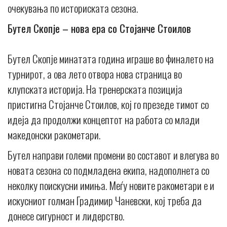
очекувања по историската сезона.
Бутел Скопје – нова ера со Стојанче Стоилов
Бутел Скопје минатата година играше во финалето на
турнирот, а ова лето отвора нова страница во
клупската историја. На тренерската позиција
пристигна Стојанче Стоилов, кој го презеде тимот со
идеја да продолжи концептот на работа со млади
македонски ракометари.
Бутел направи големи промени во составот и влегува во
новата сезона со подмладена екипа, надополнета со
неколку поискусни имиња. Меѓу новите ракометари е и
искусниот голман Градимир Чаневски, кој треба да
донесе сигурност и лидерство.