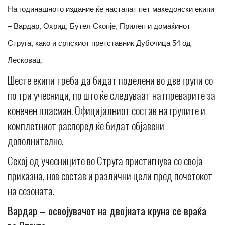
На годинашното издание ќе настапат пет македонски екипи
– Вардар, Охрид, Бутел Скопје, Прилеп и домаќинот
Струга, како и српскиот претставник Дубочица 54 од
Лесковац.
Шесте екипи треба да бидат поделени во две групи со
по три учесници, по што ќе следуваат натпреварите за
конечен пласман. Официјалниот состав на групите и
комплетниот распоред ќе бидат објавени
дополнително.
Секој од учесниците во Струга пристигнува со своја
приказна, нов состав и различни цели пред почетокот
на сезоната.
Вардар – освојувачот на двојната круна се враќа