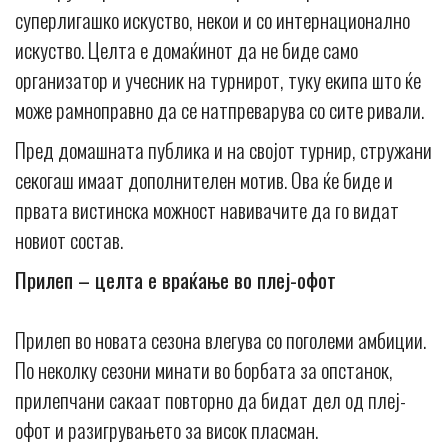
суперлигашко искуство, некои и со интернационално
искуство. Целта е домаќинот да не биде само
организатор и учесник на турнирот, туку екипа што ќе
може рамноправно да се натпреварува со сите ривали.
Пред домашната публика и на својот турнир, стружани
секогаш имаат дополнителен мотив. Ова ќе биде и
првата вистинска можност навивачите да го видат
новиот состав.
Прилеп – целта е враќање во плеј-офот
Прилеп во новата сезона влегува со поголеми амбиции.
По неколку сезони минати во борбата за опстанок,
прилепчани сакаат повторно да бидат дел од плеј-
офот и разигрувањето за висок пласман.