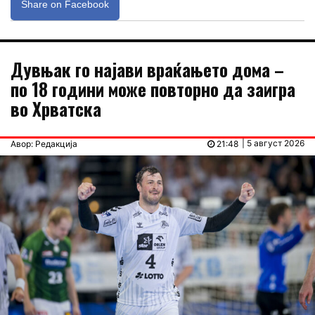
Share on Facebook
Дувњак го најави враќањето дома –
по 18 години може повторно да заигра
во Хрватска
| 5 август 2026
Авор: Редакција
21:48