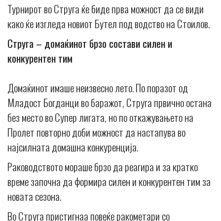
Турнирот во Струга ќе биде прва можност да се види
како ќе изгледа новиот Бутел под водство на Стоилов.
Струга – домаќинот брзо состави силен и
конкурентен тим
Домаќинот имаше неизвесно лето. По поразот од
Младост Богданци во баражот, Струга првично остана
без место во Супер лигата, но по откажувањето на
Пролет повторно доби можност да настапува во
најсилната домашна конкуренција.
Раководството мораше брзо да реагира и за кратко
време започна да формира силен и конкурентен тим за
новата сезона.
Во Струга пристигнаа повеќе ракометари со