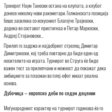
Тренерот Наум Танески остана на клупата, а клубот
донесе неколку нови ракометари. Голманската позиција
беше засилена со искусниот Благојче Трајкоски,
додека во составот пристигнаа и Петар Маркоски,
Андреј Стојановски…
Прилеп го задржа и најдобриот стрелец Димитар
Димитриоски, кој треба повторно да биде еден од
носителите на играта. Турнирот во Струга ќе биде
важен тест за прилепчани и можност да покажат дека
амбициите за пласман во плеј-офот имаат реална
основа.
Дубочица – европско деби по седум децении
Меѓународниот карактер на турнирот годинава ќе го