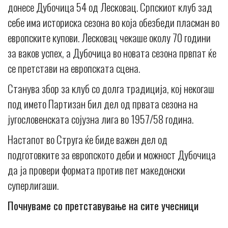
донесе Дубочица 54 од Лесковац. Српскиот клуб зад
себе има историска сезона во која обезбеди пласман во
европските купови. Лесковац чекаше околу 70 години
за ваков успех, а Дубочица во новата сезона првпат ќе
се претстави на европската сцена.
Станува збор за клуб со долга традиција, кој некогаш
под името Партизан бил дел од првата сезона на
југословенската сојузна лига во 1957/58 година.
Настапот во Струга ќе биде важен дел од
подготовките за европското деби и можност Дубочица
да ја провери формата против пет македонски
суперлигаши.
Почнуваме со претставување на сите учесници