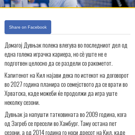
Share on Facebook
Домагој Дувњак полека влегува во последниот дел од
една голема играчка кариера, но сè уште не е
подготвен целосно да се раздели со ракометот.
Капитенот на Кил најави дека по истекот на договорот
во 2027 година планира со семејството да се врати во
Хрватска, каде можеби ќе продолжи да игра уште
неколку сезони.
Дувњак ја напушти татковината во 2009 година, кога
од Загреб се пресели во Хамбург. Таму остана пет
сезони, а од 2014 година го носи дресот на Кил, каде