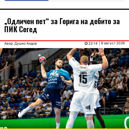
„Одличен пет“ за Горига на дебито за
ПИК Сегед
| 8 август 2026
Авор: Душко Андов
23:14