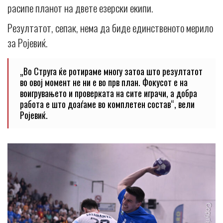
расипе планот на двете езерски екипи.
Резултатот, сепак, нема да биде единственото мерило
за Ројевиќ.
„Во Струга ќе ротираме многу затоа што резултатот
во овој момент не ни е во прв план. Фокусот е на
воигрувањето и проверката на сите играчи, а добра
работа е што доаѓаме во комплетен состав“, вели
Ројевиќ.