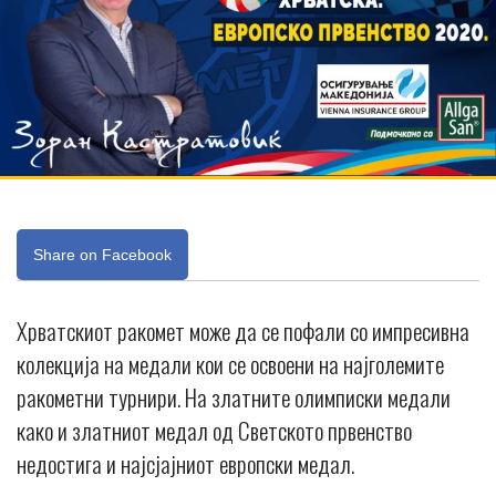
Share on Facebook
Хрватскиот ракомет може да се пофали со импресивна
колекција на медали кои се освоени на најголемите
ракометни турнири. На златните олимписки медали
како и златниот медал од Светското првенство
недостига и најсјајниот европски медал.