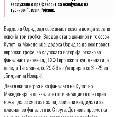
заслужено е прв фаворит за освојување на
турнирот“, вели Ројевиќ.
Вардар и Охрид зад себе имаат сезона во која заедно
освоија три трофеи. Вардар стана шампион и го освои
Купот на Македонија, додека Охрид го донесе првиот
европски трофеј во клупската историја, откако во
финалниот двомеч од ЕХФ Европскиот куп двапати ја
победи Татабања, со 29-28 во Унгарија и со 31-25 во
„Билјанини Извори“.
Двете екипи играа и во финалето на Купот на
Македонија, а по квалитетот и амбициите повторно
можат да се сметаат за најсериозни кандидати за
пласман во финалето во Струга. До нивна пресметка