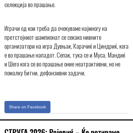
селекција во прашање.
Играчи од кои треба да очекуваме најмногу на
претстојниот шампионат се секако нивните
организатори на игра Дувњак, Карачиќ и Циндриќ, кога
е во прашање нападот. Сепак, тука се и Муса, Мандиќ
и Шего кога се во прашање оние неатрактивни, но не
помалку битни, дефанзивни задачи.
Share on Facebook
СТРУГА 2026: Ројевиќ – Ќе ротираме