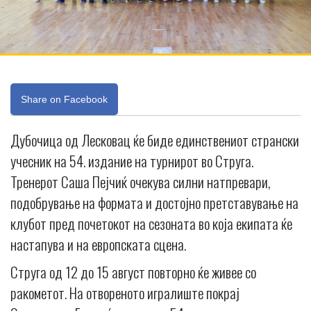
Share on Facebook
Дубочица од Лесковац ќе биде единствениот странски
учесник на 54. издание на турнирот во Струга.
Тренерот Саша Пејчиќ очекува силни натпревари,
подобрување на формата и достојно претставување на
клубот пред почетокот на сезоната во која екипата ќе
настапува и на европската сцена.
Струга од 12 до 15 август повторно ќе живее со
ракометот. На отвореното игралиште покрај