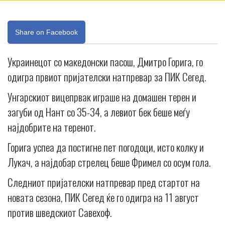
Share on Facebook
Украинецот со македонски пасош, Дмитро Горига, го
одигра првиот пријателски натпревар за ПИК Сегед.
Унгарскиот вицепрвак играше на домашен терен и
загуби од Нант со 35-34, а левиот бек беше меѓу
најдобрите на теренот.
Горига успеа да постигне пет погодоци, исто колку и
Лукач, а најдобар стрелец беше Фримел со осум гола.
Следниот пријателски натпревар пред стартот на
новата сезона, ПИК Сегед ќе го одигра на 11 август
против шведскиот Савехоф.