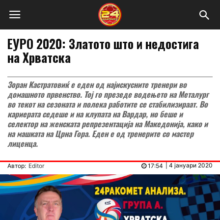
ЕУРО 2020: Златото што и недостига
на Хрватска
Зоран Кастратовиќ е еден од најискусните тренери во
домашното првенство. Тој го презеде водењето на Металург
во текот на сезоната и полека работите се стабилизираат. Во
кариерата седеше и на клупата на Вардар, но беше и
селектор на женската репрезентација на Македонија, како и
на машката на Црна Гора. Еден е од тренерите со мастер
лиценца.
|
4 јануари 2020
Автор:
Editor
17:54