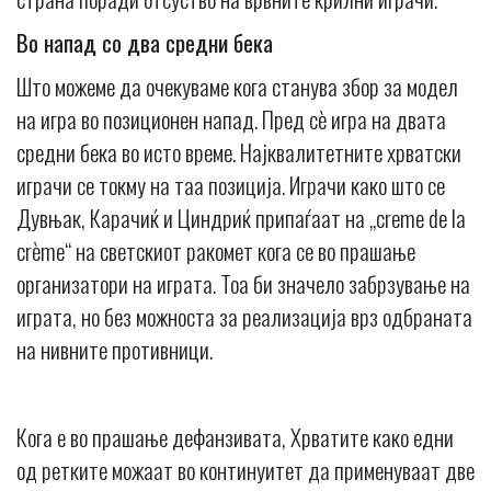
Во напад со два средни бека
Што можеме да очекуваме кога станува збор за модел
на игра во позиционен напад. Пред сè игра на двата
средни бека во исто време. Најквалитетните хрватски
играчи се токму на таа позиција. Играчи како што се
Дувњак, Карачиќ и Циндриќ припаѓаат на „creme de la
crème“ на светскиот ракомет кога се во прашање
организатори на играта. Тоа би значело забрзување на
играта, но без можноста за реализација врз одбраната
на нивните противници.
Кога е во прашање дефанзивата, Хрватите како едни
од ретките можаат во континуитет да применуваат две