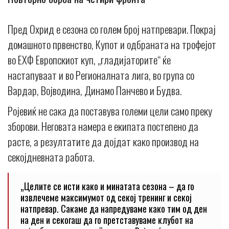
Пред Охрид е сезона со голем број натпревари. Покрај
домашното првенство, Купот и одбраната на трофејот
во ЕХФ Европскиот куп, „гладијаторите“ ќе
настапуваат и во Регионалната лига, во група со
Вардар, Војводина, Динамо Панчево и Будва.
Ројевиќ не сака да поставува големи цели само преку
зборови. Неговата намера е екипата постепено да
расте, а резултатите да дојдат како производ на
секојдневната работа.
„Целите се исти како и минатата сезона – да го
извлечеме максимумот од секој тренинг и секој
натпревар. Сакаме да напредуваме како тим од ден
на ден и секогаш да го претставуваме клубот на