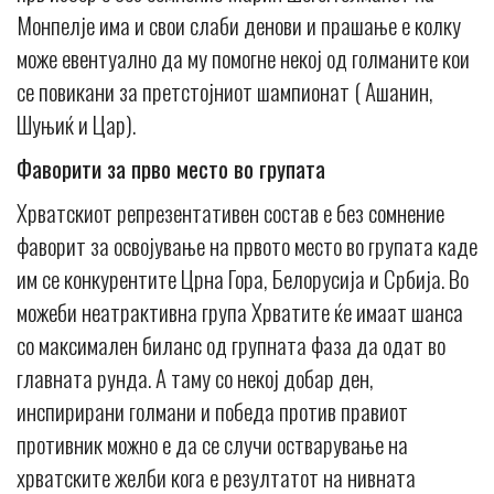
Монпелје има и свои слаби денови и прашање е колку
може евентуално да му помогне некој од голманите кои
се повикани за претстојниот шампионат ( Ашанин,
Шуњиќ и Цар).
Фаворити за прво место во групата
Хрватскиот репрезентативен состав е без сомнение
фаворит за освојување на првото место во групата каде
им се конкурентите Црна Гора, Белорусија и Србија. Во
можеби неатрактивна група Хрватите ќе имаат шанса
со максимален биланс од групната фаза да одат во
главната рунда. А таму со некој добар ден,
инспирирани голмани и победа против правиот
противник можно е да се случи остварување на
хрватските желби кога е резултатот на нивната