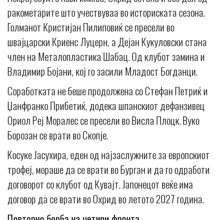
ракометарите што учествуваа во историската сезона.
Голманот Кристијан Пилиповиќ се пресели во
швајцарски Криенс Луцерн, а Дејан Кукуловски стана
член на Металопластика Шабац. Од клубот замина и
Владимир Бојани, кој го засили Младост Богданци.
Соработката не беше продолжена со Стефан Петриќ и
Џанфранко Прибетиќ, додека шпанскиот дефанзивец
Ориол Реј Моралес се пресели во Висла Плоцк. Вуко
Борозан се врати во Скопје.
Косуке Јасухира, еден од најзаслужните за европскиот
трофеј, мораше да се врати во Бурган и да го одработи
договорот со клубот од Кувајт. Јапонецот веќе има
договор да се врати во Охрид во летото 2027 година.
Повторно борба на четири фронта