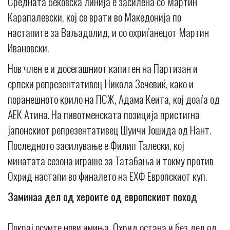
Средната бековска линија е засилена со Мартин
Карапалевски, кој се врати во Македонија по
настапите за Ваљадолид, и со охриѓанецот Мартин
Ивановски.
Нов член е и досегашниот капитен на Партизан и
српски репрезентативец Никола Зечевиќ, како и
поранешното крило на ПСЖ, Адама Кеита, кој доаѓа од
АЕК Атина. На пивотменската позиција пристигна
јапонскиот репрезентативец Шуичи Јошида од Нант.
Последното засилување е Филип Талески, кој
минатата сезона играше за Татабања и токму против
Охрид настапи во финалето на ЕХФ Европскиот куп.
Заминаа дел од хероите од европскиот поход
Покрај осумте нови имиња, Охрид остана и без дел од