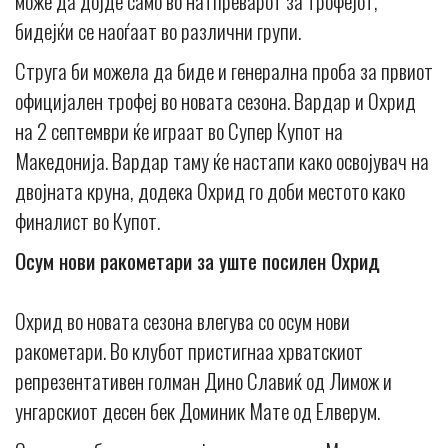
може да дојде само во натпреварот за трофејот,
бидејќи се наоѓаат во различни групи.
Струга би можела да биде и генерална проба за првиот
официјален трофеј во новата сезона. Вардар и Охрид
на 2 септември ќе играат во Супер Купот на
Македонија. Вардар таму ќе настапи како освојувач на
двојната круна, додека Охрид го доби местото како
финалист во Купот.
Осум нови ракометари за уште посилен Охрид
Охрид во новата сезона влегува со осум нови
ракометари. Во клубот пристигнаа хрватскиот
репрезентативен голман Дино Славиќ од Лимож и
унгарскиот десен бек Доминик Мате од Елверум.