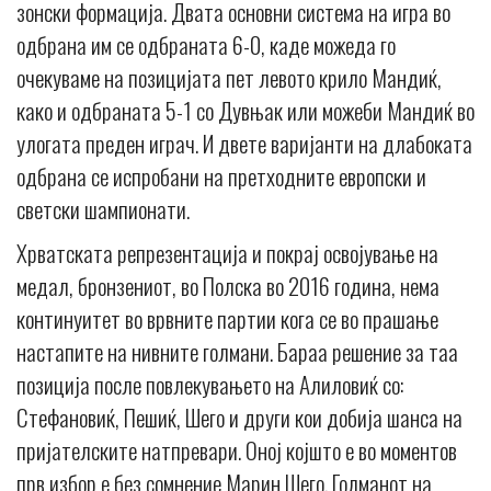
зонски формација. Двата основни система на игра во
одбрана им се одбраната 6-0, каде можеда го
очекуваме на позицијата пет левото крило Мандиќ,
како и одбраната 5-1 со Дувњак или можеби Мандиќ во
улогата преден играч. И двете варијанти на длабоката
одбрана се испробани на претходните европски и
светски шампионати.
Хрватската репрезентација и покрај освојување на
медал, бронзениот, во Полска во 2016 година, нема
континуитет во врвните партии кога се во прашање
настапите на нивните голмани. Бараа решение за таа
позиција после повлекувањето на Алиловиќ со:
Стефановиќ, Пешиќ, Шего и други кои добија шанса на
пријателските натпревари. Оној којшто е во моментов
прв избор е без сомнение Марин Шего. Голманот на