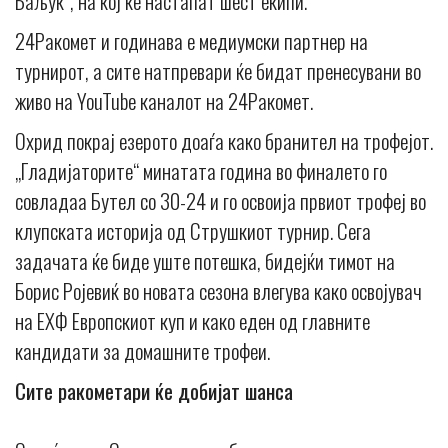
Баљук“, на кој ќе настапат шест екипи.
24Ракомет и годинава е медиумски партнер на
турнирот, а сите натпревари ќе бидат пренесувани во
живо на YouTube каналот на 24Ракомет.
Охрид покрај езерото доаѓа како бранител на трофејот.
„Гладијаторите“ минатата година во финалето го
совладаа Бутел со 30-24 и го освоија првиот трофеј во
клупската историја од Струшкиот турнир. Сега
задачата ќе биде уште потешка, бидејќи тимот на
Борис Ројевиќ во новата сезона влегува како освојувач
на ЕХФ Европскиот куп и како еден од главните
кандидати за домашните трофеи.
Сите ракометари ќе добијат шанса