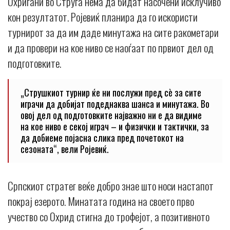
Охриѓани во Струга нема да бидат насочени исклучиво
кон резултатот. Ројевиќ планира да го искористи
турнирот за да им даде минутажа на сите ракометари
и да провери на кое ниво се наоѓаат по првиот дел од
подготовките.
„Струшкиот турнир ќе ни послужи пред сè за сите
играчи да добијат подеднаква шанса и минутажа. Во
овој дел од подготовките најважно ни е да видиме
на кое ниво е секој играч – и физички и тактички, за
да добиеме појасна слика пред почетокот на
сезоната“, вели Ројевиќ.
Српскиот стратег веќе добро знае што носи настапот
покрај езерото. Минатата година на своето прво
учество со Охрид стигна до трофејот, а позитивното