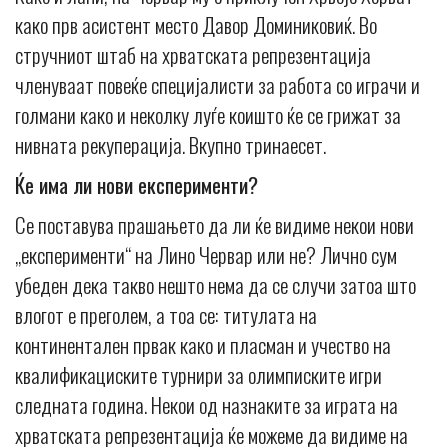
како прв асистент место Давор Доминиковиќ. Во
стручниот штаб на хрватската репрезентација
членуваат повеќе специјалисти за работа со играчи и
голмани како и неколку луѓе коишто ќе се грижат за
нивната рекуперација. Вкупно тринаесет.
Ќе има ли нови експерименти?
Се поставува прашањето да ли ќе видиме некои нови
„експерименти“ на Лино Червар или не? Лично сум
убеден дека такво нешто нема да се случи затоа што
влогот е преголем, а тоа се: титулата на
континентален првак како и пласман и учество на
квалификациските турнири за олимписките игри
следната година. Некои од назнаките за играта на
хрватската репрезентација ќе можеме да видиме на