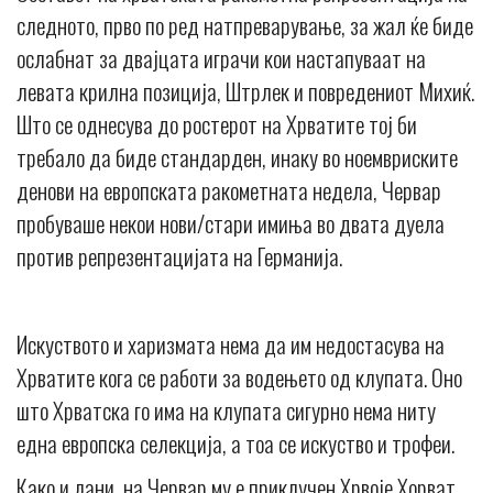
следното, прво по ред натпреварување, за жал ќе биде
ослабнат за двајцата играчи кои настапуваат на
левата крилна позиција, Штрлек и повредениот Михиќ.
Што се однесува до ростерот на Хрватите тој би
требало да биде стандарден, инаку во ноемвриските
денови на европската ракометната недела, Червар
пробуваше некои нови/стари имиња во двата дуела
против репрезентацијата на Германија.
Искуството и харизмата нема да им недостасува на
Хрватите кога се работи за водењето од клупата. Оно
што Хрватска го има на клупата сигурно нема ниту
една европска селекција, а тоа се искуство и трофеи.
Како и лани, на Червар му е приклучен Хрвоје Хорват