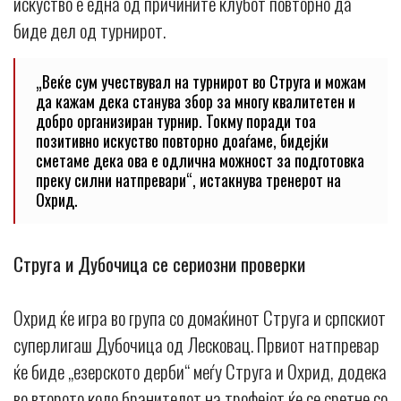
искуство е една од причините клубот повторно да
биде дел од турнирот.
„Веќе сум учествувал на турнирот во Струга и можам
да кажам дека станува збор за многу квалитетен и
добро организиран турнир. Токму поради тоа
позитивно искуство повторно доаѓаме, бидејќи
сметаме дека ова е одлична можност за подготовка
преку силни натпревари“, истакнува тренерот на
Охрид.
Струга и Дубочица се сериозни проверки
Охрид ќе игра во група со домаќинот Струга и српскиот
суперлигаш Дубочица од Лесковац. Првиот натпревар
ќе биде „езерското дерби“ меѓу Струга и Охрид, додека
во второто коло бранителот на трофејот ќе се сретне со