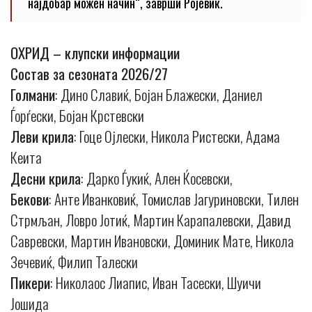
најдобар можен начин“, заврши Ројевиќ.
ОХРИД – клупски информации
Состав за сезоната 2026/27
Голмани
: Дино Славиќ, Бојан Блажески, Даниел
Ѓорѓески, Бојан Крстевски
Леви крила
: Гоце Ојлески, Никола Ристески, Адама
Кеита
Десни крила
: Дарко Ѓукиќ, Ален Ќосевски,
Бекови
: Анте Иванковиќ, Томислав Јагуриновски, Тилен
Стрмљан, Ловро Јотиќ, Мартин Карапалевски, Давид
Савревски, Мартин Ивановски, Доминик Мате, Никола
Зечевиќ, Филип Талески
Пикери
: Николаос Лиапис, Иван Тасески, Шуичи
Јошида