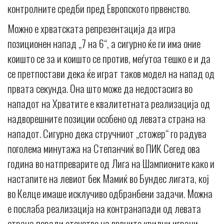
контролните средби пред Европското првенство.
Можно е хрватската репрезентација да игра
позиционен напад „7 на 6“, а сигурно ќе ги има оние
коишто се за и коишто се против, меѓутоа тешко е и да
се претпостави дека ќе играт таков модел на напад од
првата секунда. Она што може да недостасига во
нападот на Хрватите е квалитетната реализација од
надворешните позиции особено од левата страна на
нападот. Сигурно дека стручниот „стожер“ го радува
поголема минутажа на Степанчиќ во ПИК Сегед ова
година во натпреварите од Лига на Шампионите како и
настапите на левиот бек Мамиќ во Бундес лигата, кој
во Келце имаше исклучиво одбранбени задачи. Можна
е послаба реализација на контранапади од левата
страна поради отсуство на врвните крилни играчи.