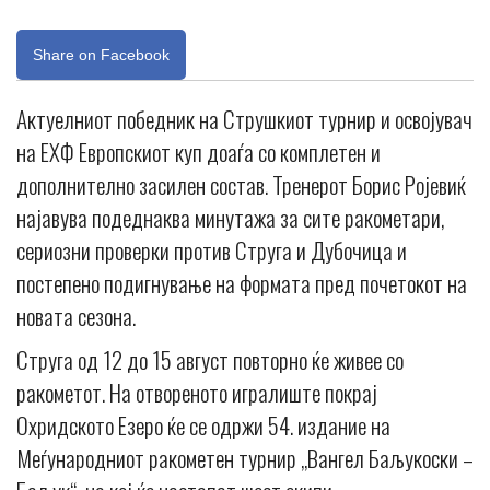
Share on Facebook
Актуелниот победник на Струшкиот турнир и освојувач
на ЕХФ Европскиот куп доаѓа со комплетен и
дополнително засилен состав. Тренерот Борис Ројевиќ
најавува подеднаква минутажа за сите ракометари,
сериозни проверки против Струга и Дубочица и
постепено подигнување на формата пред почетокот на
новата сезона.
Струга од 12 до 15 август повторно ќе живее со
ракометот. На отвореното игралиште покрај
Охридското Езеро ќе се одржи 54. издание на
Меѓународниот ракометен турнир „Вангел Баљукоски –