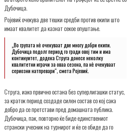
Дубочица.
Ројевиќ очекува две тешки средби против екипи што
имаат квалитет да казнат секое опуштање.
„Во групата нè очекуваат две многу добри екипи.
Дубочица подолг период го гради овој тим и има
континуитет, додека Струга донесе неколку
квалитетни играчи за оваа сезона, па нè очекуваат
сериозни натпревари“, смета Ројевиќ.
Струга, иако првично остана без суперлигашки статус,
за краток период создаде силен состав со кој сака
добро да се претстави пред домашната публика.
Дубочица, пак, повторно ќе биде единствениот
странски учесник на турнирот и ќе се обиде да го