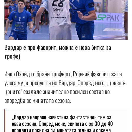
Вардар е прв фаворит, можна е нова битка за
трофеј
Иако Охрид го брани трофејот, Ројевиќ фаворитската
улога му ја препушта на Вардар. Според него, „црвено-
црните“ создале значително посилен состав во
споредба со минатата сезона.
„Вардар направи навистина фантастичен тим за
оваа сезона. Според мене, екипата е за 30 до 40
проценти посилна од минатата година и сосема