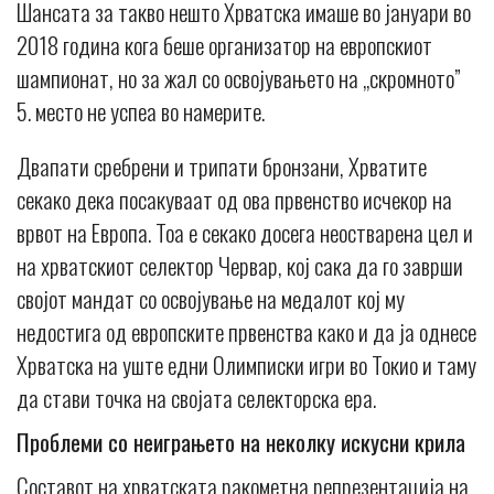
Шансата за такво нешто Хрватска имаше во јануари во
2018 година кога беше организатор на европскиот
шампионат, но за жал со освојувањето на „скромното”
5. место не успеа во намерите.
Двапати сребрени и трипати бронзани, Хрватите
секако дека посакуваат од ова првенство исчекор на
врвот на Европа. Тоа е секако досега неостварена цел и
на хрватскиот селектор Червар, кој сака да го заврши
својот мандат со освојување на медалот кој му
недостига од европските првенства како и да ја однесе
Хрватска на уште едни Олимписки игри во Токио и таму
да стави точка на својата селекторска ера.
Проблеми со неиграњето на неколку искусни крила
Составот на хрватската ракометна репрезентација на