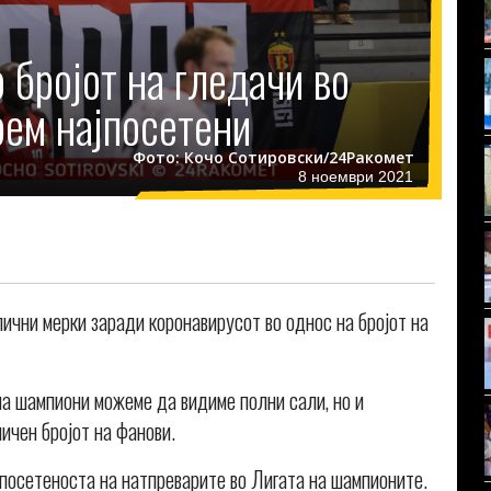
 бројот на гледачи во
рем најпосетени
Фото: Кочо Сотировски/24Ракомет
8 ноември 2021
злични мерки заради коронавирусот во однос на бројот на
на шампиони можеме да видиме полни сали, но и
ичен бројот на фанови.
а посетеноста на натпреварите во Лигата на шампионите.