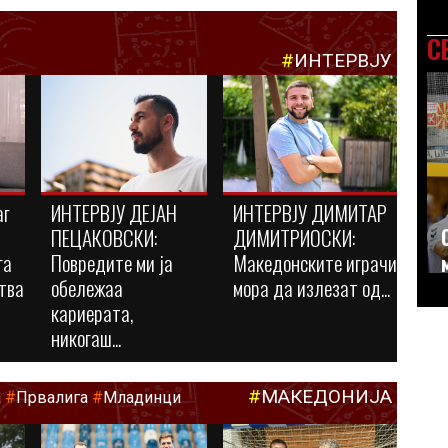
С
#
ИНТЕРВЈУ
аг
ИНТЕРВЈУ ДЕЈАН
ИНТЕРВЈУ ДИМИТАР
ПЕЦАКОВСКИ:
ДИМИТРИОСКИ:
га
Повредите ми ја
Македонските играчи
тва
обележаа
мора да излезат од...
кариерата,
никогаш...
#
МАКЕДОНИЈА
а
#
Првалига
#
Младинци