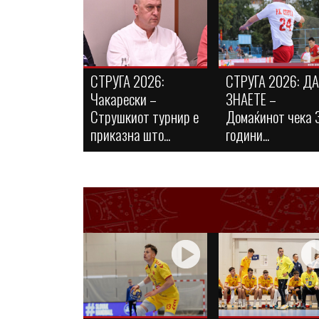
СТРУГА 2026:
СТРУГА 2026: Д
Чакарески –
ЗНАЕТЕ –
Струшкиот турнир е
Домаќинот чека 
приказна што...
години...