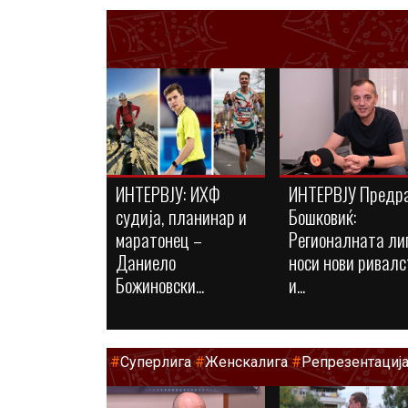
ИНТЕРВЈУ: ИХФ
ИНТЕРВЈУ Предр
судија, планинар и
Бошковиќ:
маратонец –
Регионалната ли
Даниело
носи нови ривалс
Божиновски...
и...
#
Суперлига
#
Женскалига
#
Репрезентациј