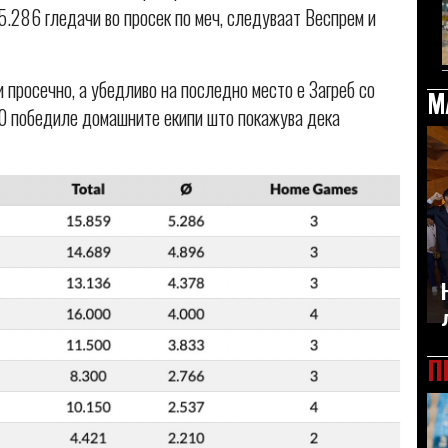
5.286 гледачи во просек по меч, следуваат Веспрем и
 просечно, а убедливо на последно место е Загреб со
М
 30 победиле домашните екипи што покажува дека
П