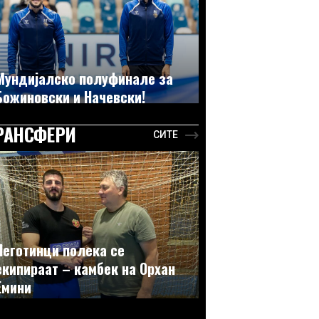
Мундијалско полуфинале за
Божиновски и Начевски!
РАНСФЕРИ
СИТЕ
Неготинци полека се
екипираат – камбек на Орхан
Емини