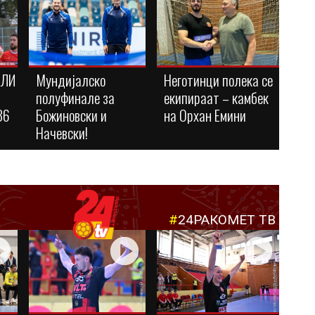
АЛИ
Мундијалско
Неготинци полека се
полуфинале за
екипираат – камбек
36
Божиновски и
на Орхан Емини
Начевски!
#
24РАКОМЕТ ТВ