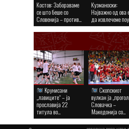
Костов: Забораваме
Кузманоски:
се што беше со
Најважно од ова 
Словенија – против...
да извлечеме по
Kрунисани
Скопскиот
„лавиците“ – ја
вулкан ја „прогол
прославија 22
Словачка –
титула во...
Македонија со...