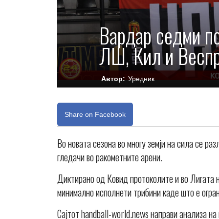
Вардар седми по
ЛШ, Кил и Весп
Автор:
Уредник
Share on Facebook
Во новата сезона во многу земји на сила се ра
гледачи во ракометните арени.
Диктирано од Ковид протоколите и во Лигата 
минимално исполнети трибини каде што е огран
Сајтот handball-world.news направи анализа н