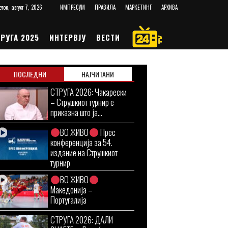
еток, август 7, 2026
ИМПРЕСУМ
ПРАВИЛА
МАРКЕТИНГ
АРХИВА
РУГА 2025
ИНТЕРВЈУ
ВЕСТИ
ПОСЛЕДНИ
НАЈЧИТАНИ
СТРУГА 2026: Чакарески
– Струшкиот турнир е
приказна што ја...
ВО ЖИВО
Прес
конференција за 54.
издание на Струшкиот
турнир
ВО ЖИВО
Македонија –
Португалија
СТРУГА 2026: ДАЛИ