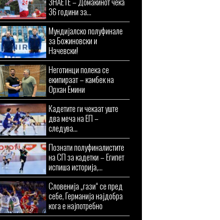
ЗНАЕТЕ – Домаќинот чека
36 години за...
Мундијалско полуфинале
за Божиновски и
Начевски!
Неготинци полека се
екипираат – камбек на
Орхан Емини
Кадетите ги чекаат уште
два меча на ЕП –
следува...
Познати полуфиналистите
на СП за кадетки – Египет
испиша историја,...
Словенија „гази“ се пред
себе, Германија најдобра
кога е најпотребно