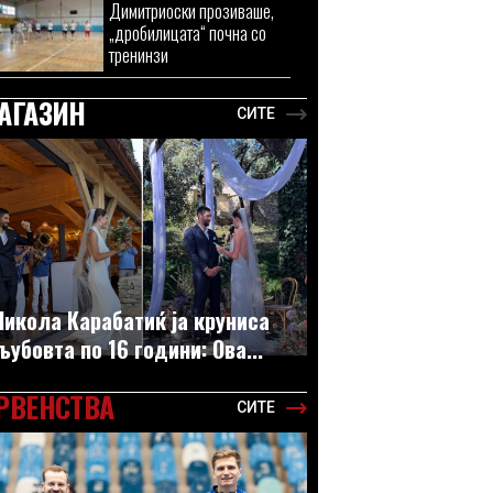
Димитриоски прозиваше,
„дробилицата“ почна со
тренинзи
АГАЗИН
СИТЕ
Никола Карабатиќ ја круниса
љубовта по 16 години: Ова...
РВЕНСТВА
СИТЕ