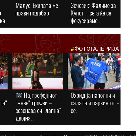
Малус: Eкипата ме
Зечевиќ: Жалиме за
е
прави подобар
Купот – сега ќе се
ука
фокусираме...
#
ФОТОГАЛЕРИЈА
Најтрофејниот
Охрид ја наполни и
та“
„жнее“ трофеи –
салата и паркингот –
сезонава си „лапна“
се...
двојна...