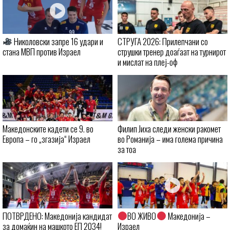
Николовски запре 16 удари и
СТРУГА 2026: Прилепчани со
стана МВП против Израел
струшки тренер доаѓаат на турнирот
и мислат на плеј-оф
Македонските кадети се 9. во
Филип Јиха следи женски ракомет
Европа – го „згазија“ Израел
во Романија – има голема причина
за тоа
ПОТВРДЕНО: Македонија кандидат
ВО ЖИВО
Македонија –
за домаќин на машкото ЕП 2034!
Израел