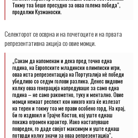
Токму тоа беше пресудно за оваа голема победа“,
продолжи Кузманоски.
Селекторот се осврна и на почетоците и на првата
репрезентативна акција со овие момци.
„Сакам да напоменам и дека пред точно една
година, на Европските младински олимписки игри,
оваа иста репрезентација на Португалија нè победи
убедливо со седум голови разлика. Денес видовме
колку оваа генерација напредуваше за само една
година – не само ракометно, туку и ментално. Овие
момци немаат респект кон никого кога ќе излезат
на терен и токму тоа ме прави особено горд. На крај,
би го издвоил и Трајче Костов, кој уште еднаш
покажа огромен карактер. Иако настапуваше
повреден, го даде својот максимум и уште еднаш
потврди колку значи за оваа репрезентација“,