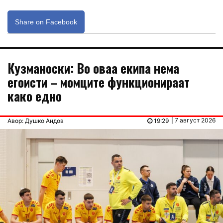
Share on Facebook
Кузманоски: Во оваа екипа нема
егоисти – момците функционираат
како едно
| 7 август 2026
Авор: Душко Андов
19:29