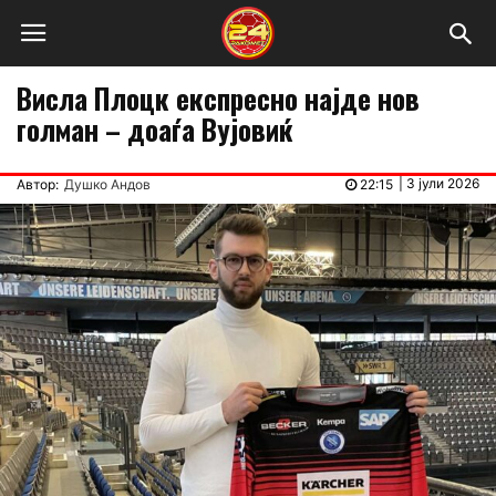
Висла Плоцк експресно најде нов
голман – доаѓа Вујовиќ
|
3 јули 2026
Автор:
Душко Андов
22:15