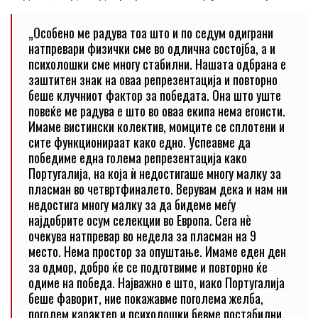
„Особено ме радува тоа што и по седум одиграни
натпревари физички сме во одлична состојба, а и
психолошки сме многу стабилни. Нашата одбрана е
заштитен знак на оваа репрезентација и повторно
беше клучниот фактор за победата. Она што уште
повеќе ме радува е што во оваа екипа нема егоисти.
Имаме вистински колектив, момците се сплотени и
сите функционираат како едно. Успеавме да
победиме една голема репрезентација како
Португалија, на која ѝ недостигаше многу малку за
пласман во четвртфиналето. Верувам дека и нам ни
недостига многу малку за да бидеме меѓу
најдобрите осум селекции во Европа. Сега нè
очекува натпревар во недела за пласман на 9
место. Нема простор за опуштање. Имаме еден ден
за одмор, добро ќе се подготвиме и повторно ќе
одиме на победа. Најважно е што, иако Португалија
беше фаворит, ние покажавме поголема желба,
поголем карактер и психолошки бевме постабилни.