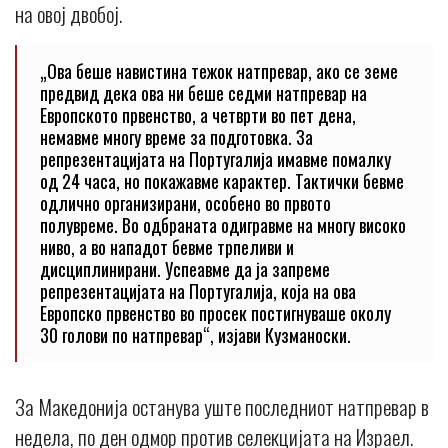
на овој двобој.
„Oва беше навистина тежок натпревар, ако се земе
предвид дека ова ни беше седми натпревар на
Европското првенство, а четврти во пет дена,
немавме многу време за подготовка. За
репрезентацијата на Португалија имавме помалку
од 24 часа, но покажавме карактер. Тактички бевме
одлично организирани, особено во првото
полувреме. Во одбраната одигравме на многу високо
ниво, а во нападот бевме трпеливи и
дисциплинирани. Успеавме да ја запреме
репрезентацијата на Португалија, која на ова
Европско првенство во просек постигнуваше околу
30 голови по натпревар“, изјави Кузманоски.
За Македонија останува уште последниот натпревар в
недела, по ден одмор против селекцијата на Израел.