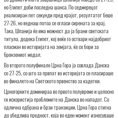
но Египет доби последна шанса. По седмерецот
реализиран пет секунди пред крајот, резултатот беше
27-26, но веднаш потоа се огласи сирената за крај.
Така, Шпанија ќе има можност да ја брани светската
титула, додека Египет, кој веќе го оствари најдобриот
пласман во историјата на земјата, ќе се бори за
бронзениот медал.
Во второто полуфинале Црна Гора ја совлада Данска
со 27-25, со што за првпат во историјата се пласираше
во финалето на Светското првенство за кадетки.
Црногорките доминираа во првото полувреме и целосно
ги искористија проблемите на Данска во нападот. Со
одлична одбрана и брзи транзиции, Црна Гора стигна
до убедлива предност, која во еден момент изнесуваше