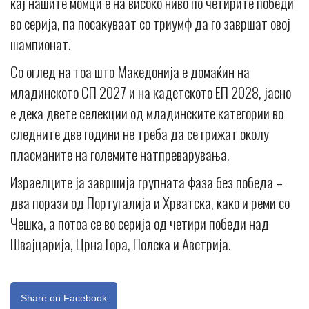
кај нашите момци е на високо ниво по четирите победи
во серија, па посакуваат со триумф да го завршат овој
шампионат.
Со оглед на тоа што Македонија е домаќин на
младинското СП 2027 и на кадетското ЕП 2028, јасно
е дека двете селекции од младинските категории во
следните две години не треба да се грижат околу
пласманите на големите натпреварувања.
Израелците ја завршија групната фаза без победа –
два порази од Португалија и Хрватска, како и реми со
Чешка, а потоа се во серија од четири победи над
Швајцарија, Црна Гора, Полска и Австрија.
Share on Facebook