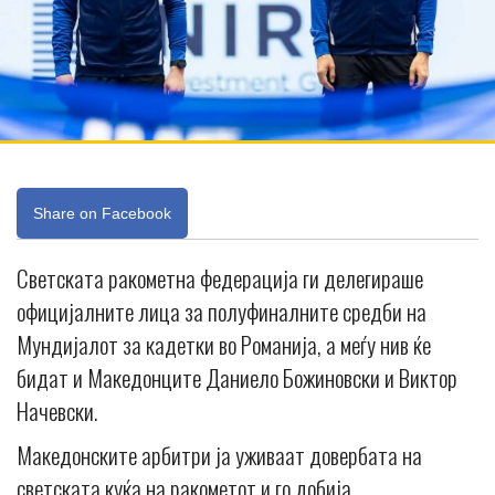
Share on Facebook
Светската ракометна федерација ги делегираше
официјалните лица за полуфиналните средби на
Мундијалот за кадетки во Романија, а меѓу нив ќе
бидат и Македонците Даниело Божиновски и Виктор
Начевски.
Македонските арбитри ја уживаат довербата на
светската куќа на ракометот и го добија