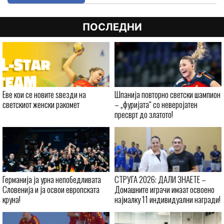
ПОСЛЕДНИ
Еве кои се новите ѕвезди на
Шпанија повторно светски шампион
светскиот женски ракомет
– „фуријата“ со неверојатен
пресврт до златото!
Германија ја урна непобедливата
СТРУГА 2026: ДАЛИ ЗНАЕТЕ –
Словенија и ја освои европската
Домашните играчи имаат освоено
круна!
најмалку 11 индивидуални награди!