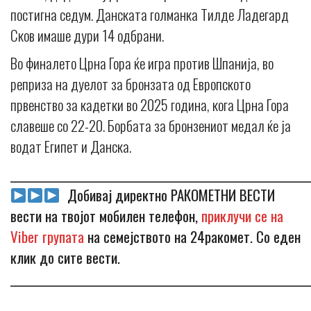
постигна седум. Данската голманка Тилде Ладегард
Сков имаше дури 14 одбрани.
Во финалето Црна Гора ќе игра против Шпанија, во
реприза на дуелот за бронзата од Европското
првенство за кадетки во 2025 година, кога Црна Гора
славеше со 22-20. Борбата за бронзениот медал ќе ја
водат Египет и Данска.
_____________________________________________________________
Добивај директно РАКОМЕТНИ ВЕСТИ
вести на твојот мобилен телефон,
приклучи се на
Viber групата
на семејството на 24ракомет. Со еден
клик до сите вести.
_____________________________________________________________