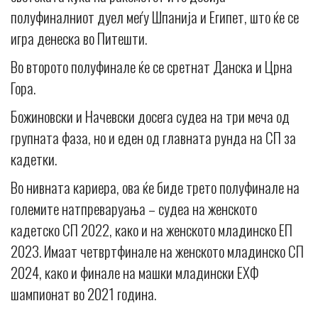
полуфиналниот дуел меѓу Шпанија и Египет, што ќе се
игра денеска во Питешти.
Во второто полуфинале ќе се сретнат Данска и Црна
Гора.
Божиновски и Начевски досега судеа на три меча од
групната фаза, но и еден од главната рунда на СП за
кадетки.
Во нивната кариера, ова ќе биде трето полуфинале на
големите натпреваруања – судеа на женското
кадетско СП 2022, како и на женското младинско ЕП
2023. Имаат четвртфинале на женското младинско СП
2024, како и финале на машки младински ЕХФ
шампионат во 2021 година.