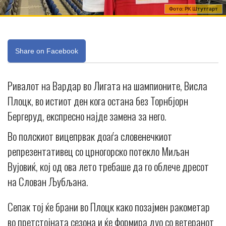
Фото: РК Штутгарт
Share on Facebook
Ривалот на Вардар во Лигата на шампионите, Висла
Плоцк, во истиот ден кога остана без Торнбјорн
Бергеруд, експресно најде замена за него.
Во полскиот вицепрвак доаѓа словенечкиот
репрезентативец со црногорско потекло Миљан
Вујовиќ, кој од ова лето требаше да го облече дресот
на Слован Љубљана.
Сепак тој ќе брани во Плоцк како позајмен ракометар
во претстојната сезона и ќе формира дуо со ветеранот