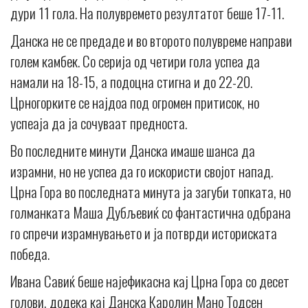
дури 11 гола. На полувремето резултатот беше 17-11.
Данска не се предаде и во второто полувреме направи
голем камбек. Со серија од четири гола успеа да
намали на 18-15, а подоцна стигна и до 22-20.
Црногорките се најдоа под огромен притисок, но
успеаја да ја сочуваат предноста.
Во последните минути Данска имаше шанса да
израмни, но не успеа да го искористи својот напад.
Црна Гора во последната минута ја загуби топката, но
голманката Маша Дубљевиќ со фантастична одбрана
го спречи израмнувањето и ја потврди историската
победа.
Ивана Савиќ беше најефикасна кај Црна Гора со десет
голови, додека кај Данска Каролин Мано Тодсен