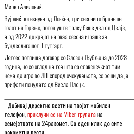
Мирко Алиловиќ.
Вујовиќ потекнува од Ловќен, три сезони го бранеше
голот на Горење, потоа уште толку беше дел од Целје,
а од 2022 до крајот на оваа сезона играше за
бундеслигашот Штутгарт.
Летово потпиша договор со Слован Љубљана до 2028
година, но со оглед на тоа што со словенечкиот тим
нема да игра во ЛШ според очекувањата, се реши да ја
прифати понудата од Висла Плоцк.
_____________________________________________________________
Добивај директно вести на твојот мобилен
телефон,
приклучи се на Viber групата
на
семејството на 24ракомет. Со еден клик до сите
ракометни вести.