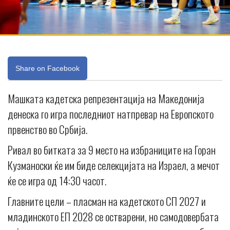
Share on Facebook
Машката кадетска репрезентација на Македонија
денеска го игра последниот натпревар на Европското
првенство во Србија.
Ривал во битката за 9 место на избраниците на Горан
Кузманоски ќе им биде селекцијата на Израел, а мечот
ќе се игра од 14:30 часот.
Главните цели – пласман на кадетското СП 2027 и
младинското ЕП 2028 се остварени, но самодовербата