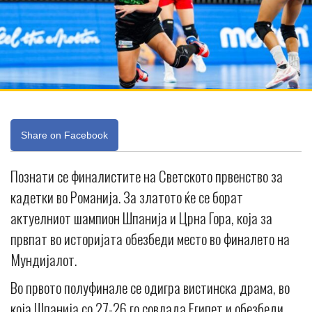
Share on Facebook
Познати се финалистите на Светското првенство за
кадетки во Романија. За златото ќе се борат
актуелниот шампион Шпанија и Црна Гора, која за
првпат во историјата обезбеди место во финалето на
Мундијалот.
Во првото полуфинале се одигра вистинска драма, во
која Шпанија со 27-26 го совлада Египет и обезбеди