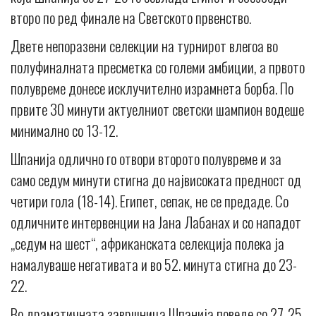
второ по ред финале на Светското првенство.
Двете непоразени селекции на турнирот влегоа во
полуфиналната пресметка со големи амбиции, а првото
полувреме донесе исклучително израмнета борба. По
првите 30 минути актуелниот светски шампион водеше
минимално со 13-12.
Шпанија одлично го отвори второто полувреме и за
само седум минути стигна до највисоката предност од
четири гола (18-14). Египет, сепак, не се предаде. Со
одличните интервенции на Јана Лабанах и со нападот
„седум на шест“, африканската селекција полека ја
намалуваше негативата и во 52. минута стигна до 23-
22.
Во драматичната завршница Шпанија поведе со 27-25,