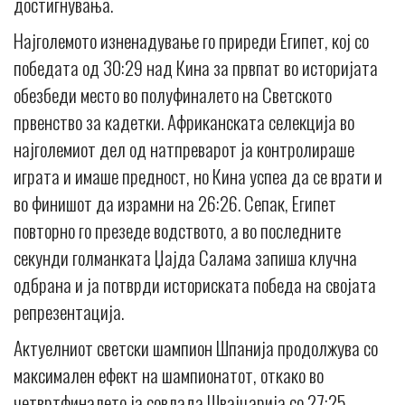
достигнувања.
Најголемото изненадување го приреди Египет, кој со
победата од 30:29 над Кина за првпат во историјата
обезбеди место во полуфиналето на Светското
првенство за кадетки. Африканската селекција во
најголемиот дел од натпреварот ја контролираше
играта и имаше предност, но Кина успеа да се врати и
во финишот да израмни на 26:26. Сепак, Египет
повторно го презеде водството, а во последните
секунди голманката Џајда Салама запиша клучна
одбрана и ја потврди историската победа на својата
репрезентација.
Актуелниот светски шампион Шпанија продолжува со
максимален ефект на шампионатот, откако во
четвртфиналето ја совлада Швајцарија со 27:25.