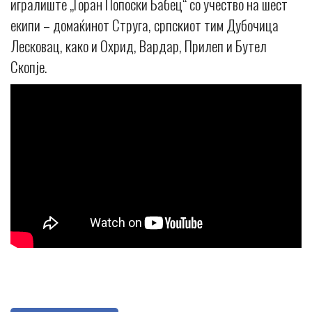
игралиште „Горан Попоски Бабец“ со учество на шест
екипи – домаќинот Струга, српскиот тим Дубочица
Лесковац, како и Охрид, Вардар, Прилеп и Бутел
Скопје.