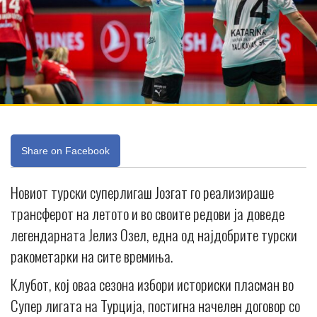
Share on Facebook
Новиот турски суперлигаш Јозгат го реализираше
трансферот на летото и во своите редови ја доведе
легендарната Јелиз Озел, една од најдобрите турски
ракометарки на сите времиња.
Клубот, кој оваа сезона избори историски пласман во
Супер лигата на Турција, постигна начелен договор со