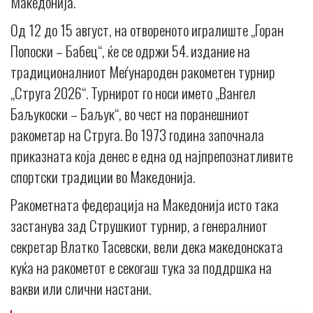
Македонија.
Од 12 до 15 август, на отвореното игралиште „Горан
Попоски – Бабец“, ќе се одржи 54. издание на
традиционалниот Меѓународен ракометен турнир
„Струга 2026“. Турнирот го носи името „Вангел
Баљукоски – Баљук“, во чест на поранешниот
ракометар на Струга. Во 1973 година започнала
приказната која денес е една од најпрепознатливите
спортски традиции во Македонија.
Ракометната федерација на Македонија исто така
застанува зад Струшкиот турнир, а генералниот
секретар Влатко Тасевски, вели дека македонската
куќа на ракометот е секогаш тука за поддршка на
вакви или слични настани.