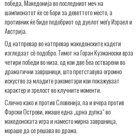
победа, Македонија во последниот меч на
шампионатот ќе се бори за деветтото место, а
противник ќе биде подобриот од дуелот меѓу Израел и
Австрија.
Од натпревар во натпревар македонските кадети
изгледаат сè подобро. Тимот на Горан Кузманоски врза
четири победи во низа, од кои две беа остварени во
драматични завршници, што претставува огромно
искуство за младите ракометари кои покажуваат
карактер и зрелост во клучните моменти.
Слично како и против Словенија, па и вчера против
Фарски Острови, имаше една „црна дупка“ во
македонската игра и наместо мирна завршница,
мораше да се решава во драма.