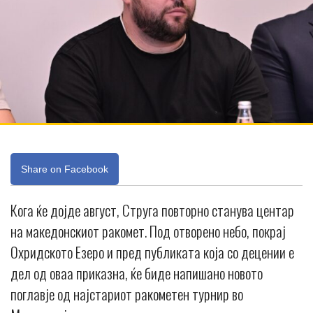
Share on Facebook
Кога ќе дојде август, Струга повторно станува центар
на македонскиот ракомет. Под отворено небо, покрај
Охридското Езеро и пред публиката која со децении е
дел од оваа приказна, ќе биде напишано новото
поглавје од најстариот ракометен турнир во