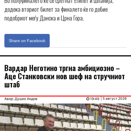
Во полуфиналето ќе се сретнат Египет и Шпанија,
додека вториот билет за финалето ќе го добие
подобриот меѓу Данска и Црна Гора.
Share on Facebook
Вардар Неготино тргна амбициозно –
Аце Станковски нов шеф на стручниот
штаб
| 5 август 2026
Авор: Душко Андов
19:49