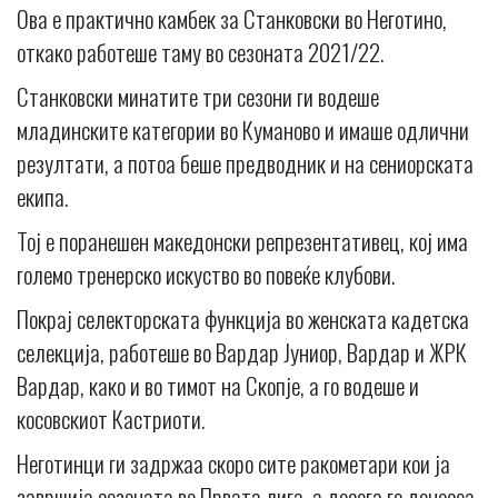
Ова е практично камбек за Станковски во Неготино,
откако работеше таму во сезоната 2021/22.
Станковски минатите три сезони ги водеше
младинските категории во Куманово и имаше одлични
резултати, а потоа беше предводник и на сениорската
екипа.
Тој е поранешен македонски репрезентативец, кој има
големо тренерско искуство во повеќе клубови.
Покрај селекторската функција во женската кадетска
селекција, работеше во Вардар Јуниор, Вардар и ЖРК
Вардар, како и во тимот на Скопје, а го водеше и
косовскиот Кастриоти.
Неготинци ги задржаа скоро сите ракометари кои ја
завршија сезоната во Првата лига, а досега го донесоа