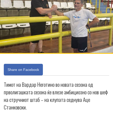
Share on Facebook
Тимот на Вардар Неготино во новата сезона од
прволигашката сезона ќе влезе амбициозно со нов шеф
на стручниот штаб – на клупата седнува Аце
Станковски.