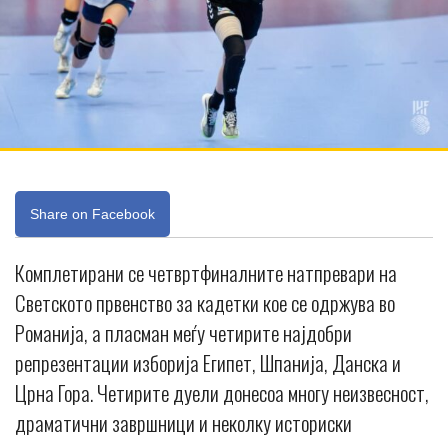
Share on Facebook
Комплетирани се четвртфиналните натпревари на
Светското првенство за кадетки кое се одржува во
Романија, а пласман меѓу четирите најдобри
репрезентации изборија Египет, Шпанија, Данска и
Црна Гора. Четирите дуели донесоа многу неизвесност,
драматични завршници и неколку историски