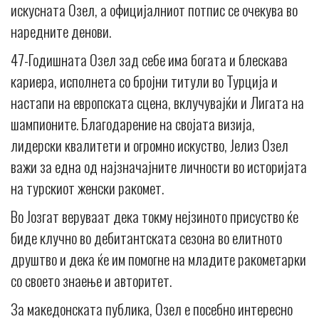
искусната Озел, а официјалниот потпис се очекува во
наредните денови.
47-Годишната Озел зад себе има богата и блескава
кариера, исполнета со бројни титули во Турција и
настапи на европската сцена, вклучувајќи и Лигата на
шампионите. Благодарение на својата визија,
лидерски квалитети и огромно искуство, Јелиз Озел
важи за една од најзначајните личности во историјата
на турскиот женски ракомет.
Во Јозгат веруваат дека токму нејзиното присуство ќе
биде клучно во дебитантската сезона во елитното
друштво и дека ќе им помогне на младите ракометарки
со своето знаење и авторитет.
За македонската публика, Озел е посебно интересно