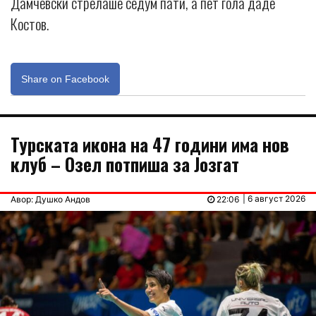
Дамчевски стрелаше седум пати, а пет гола даде
Костов.
Share on Facebook
Турската икона на 47 години има нов
клуб – Озел потпиша за Јозгат
| 6 август 2026
Авор: Душко Андов
22:06