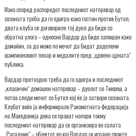
Иако според распоредот последниот натпревар од
сезоната треба да го одигра како гостин против Бутел,
двата клуба се договориле тој дуел да биде со
обратна улога – односно Вардар да биде запишан како
домаќин, за да може по мечот да бидат доделени
шампионскиот пехар и медалите пред „црвено-црната“
публика.
Вардар претходно треба да го одигра и последниот
„класичен“ домашен натпревар – дуелот со Тиквеш, а
потоа следи мечот со Бутел кој ќе ја затвори сезоната.
Клубот веќе ја информирале Ракометната федерација
на Македонија дека се прават напори токму
последниот натпревар да се организира во салата
„Расадник“ – објектот во кој Вардар ги играше своите