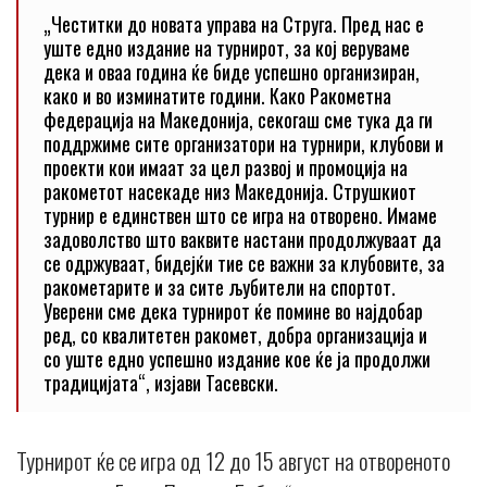
„Честитки до новата управа на Струга. Пред нас е
уште едно издание на турнирот, за кој веруваме
дека и оваа година ќе биде успешно организиран,
како и во изминатите години. Како Ракометна
федерација на Македонија, секогаш сме тука да ги
поддржиме сите организатори на турнири, клубови и
проекти кои имаат за цел развој и промоција на
ракометот насекаде низ Македонија. Струшкиот
турнир е единствен што се игра на отворено. Имаме
задоволство што ваквите настани продолжуваат да
се одржуваат, бидејќи тие се важни за клубовите, за
ракометарите и за сите љубители на спортот.
Уверени сме дека турнирот ќе помине во најдобар
ред, со квалитетен ракомет, добра организација и
со уште едно успешно издание кое ќе ја продолжи
традицијата“, изјави Тасевски.
Турнирот ќе се игра од 12 до 15 август на отвореното