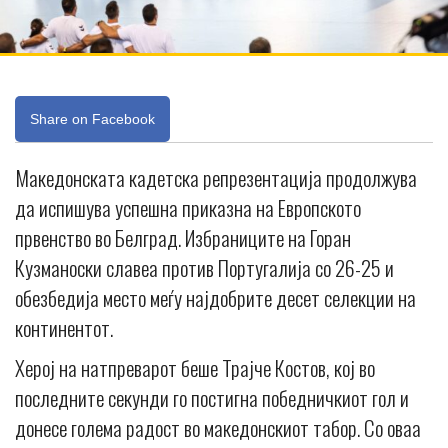
Share on Facebook
Македонската кадетска репрезентација продолжува
да испишува успешна приказна на Европското
првенство во Белград. Избраниците на Горан
Кузманоски славеа против Португалија со 26-25 и
обезбедија место меѓу најдобрите десет селекции на
континентот.
Херој на натпреварот беше Трајче Костов, кој во
последните секунди го постигна победничкиот гол и
донесе голема радост во македонскиот табор. Со оваа