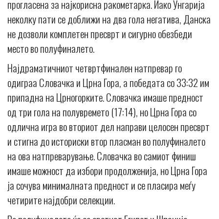
прогласена за најкорисна ракометарка. Иако Унгарија
неколку пати се доближи на два гола негатива, Данска
не дозволи комплетен пресврт и сигурно обезбеди
место во полуфиналето.
Најдраматичниот четвртфинален натпревар го
одиграа Словачка и Црна Гора, а победата со 33:32 им
припадна на Црногорките. Словачка имаше предност
од три гола на полувремето (17:14), но Црна Гора со
одлична игра во вториот дел направи целосен пресврт
и стигна до историски втор пласман во полуфиналето
на ова натпреварување. Словачка во самиот финиш
имаше можност да избори продолженија, но Црна Гора
ја сочува минималната предност и се пласира меѓу
четирите најдобри селекции.