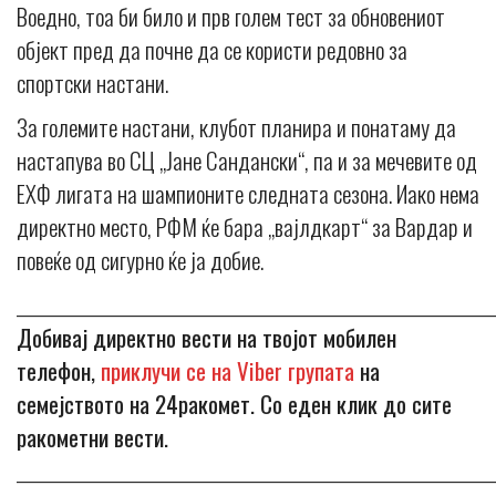
Воедно, тоа би било и прв голем тест за обновениот
објект пред да почне да се користи редовно за
спортски настани.
За големите настани, клубот планира и понатаму да
настапува во СЦ „Јане Сандански“, па и за мечевите од
ЕХФ лигата на шампионите следната сезона. Иако нема
директно место, РФМ ќе бара „вајлдкарт“ за Вардар и
повеќе од сигурно ќе ја добие.
_____________________________________________________________
Добивај директно вести на твојот мобилен
телефон,
приклучи се на Viber групата
на
семејството на 24ракомет. Со еден клик до сите
ракометни вести.
_____________________________________________________________