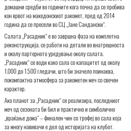
домашни средби во годините кога почна да се пробива
кон врвот на македонскиот ракомет, пред од 2014
година да се пресели во СЦ „Јане Сандански“.
Салата „Расадник“ е во завршна фаза на комплетна
реконструкција. се работи на детали во внатрешноста
и околу партерното уредување околу салата.
„Расадник“ се води како сала со капацитет од околу
1.000 до 1.500 гледачи, што би значело поинаква,
покомпактна атмосфера за ракометен меч со свечен
карактер.
Ако планот за „Расадник“ се реализира, последниот
меч од сезоната би бил и практично и симболично
„враќање дома“ – финален чин со трофеј во сала која
за многу навивачи е дел од историјата на клубот.