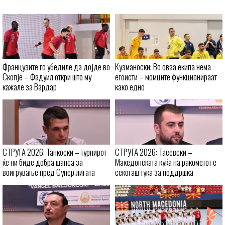
Французите го убедиле да дојде во
Кузманоски: Во оваа екипа нема
Скопје – Фадуил откри што му
егоисти – момците функционираат
кажале за Вардар
како едно
СТРУГА 2026: Танкоски – турнирот
СТРУГА 2026: Тасевски –
ќе ни биде добра шанса за
Македонската куќа на ракометот е
воигрување пред Супер лигата
секогаш тука за поддршка