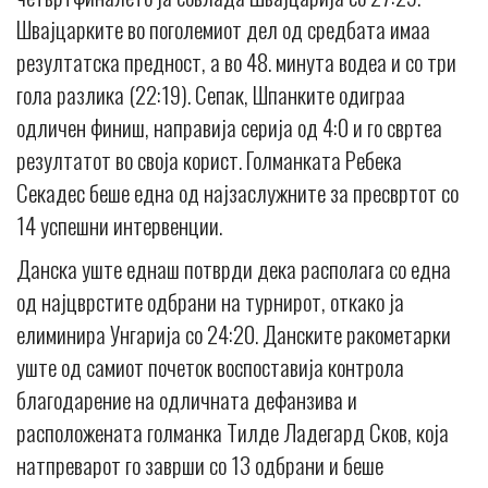
Швајцарките во поголемиот дел од средбата имаа
резултатска предност, а во 48. минута водеа и со три
гола разлика (22:19). Сепак, Шпанките одиграа
одличен финиш, направија серија од 4:0 и го свртеа
резултатот во своја корист. Голманката Ребека
Секадес беше една од најзаслужните за пресвртот со
14 успешни интервенции.
Данска уште еднаш потврди дека располага со една
од најцврстите одбрани на турнирот, откако ја
елиминира Унгарија со 24:20. Данските ракометарки
уште од самиот почеток воспоставија контрола
благодарение на одличната дефанзива и
расположената голманка Тилде Ладегард Сков, која
натпреварот го заврши со 13 одбрани и беше