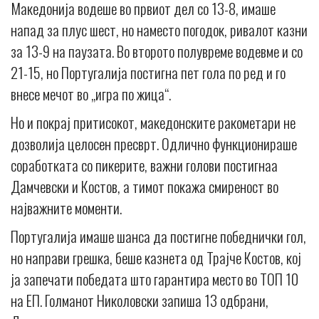
Македонија водеше во првиот дел со 13-8, имаше
напад за плус шест, но наместо погодок, ривалот казни
за 13-9 на паузата. Во второто полувреме водевме и со
21-15, но Португалија постигна пет гола по ред и го
внесе мечот во „игра по жица“.
Но и покрај притисокот, македонските ракометари не
дозволија целосен пресврт. Одлично функционираше
соработката со пикерите, важни голови постигнаа
Дамчевски и Костов, а тимот покажа смиреност во
најважните моменти.
Португалија имаше шанса да постигне победнички гол,
но направи грешка, беше казнета од Трајче Костов, кој
ја запечати победата што гарантира место во ТОП 10
на ЕП. Голманот Николовски запиша 13 одбрани,