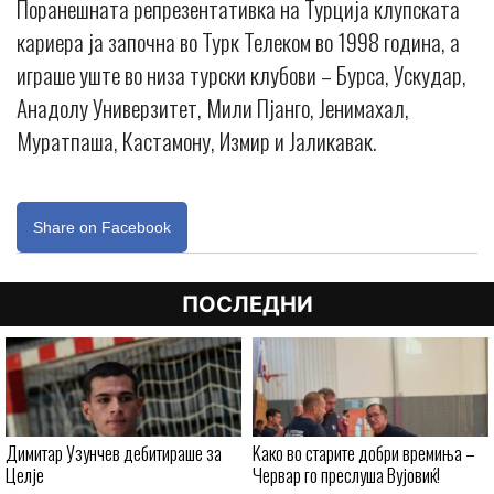
Поранешната репрезентативка на Турција клупската
кариера ја започна во Турк Телеком во 1998 година, а
играше уште во низа турски клубови – Бурса, Ускудар,
Анадолу Универзитет, Мили Пјанго, Јенимахал,
Муратпаша, Кастамону, Измир и Јаликавак.
Share on Facebook
ПОСЛЕДНИ
Димитар Узунчев дебитираше за
Kaко во старите добри времиња –
Целје
Червар го преслуша Вујовиќ!