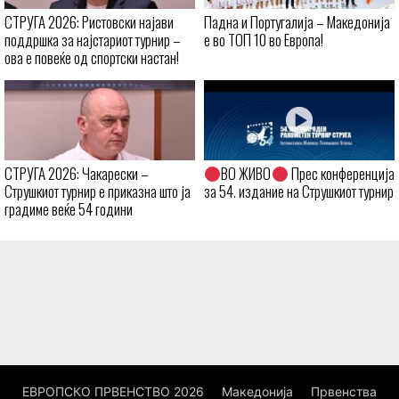
СТРУГА 2026: Ристовски најави
Падна и Португалија – Македонија
поддршка за најстариот турнир –
е во ТОП 10 во Европа!
ова е повеќе од спортски настан!
СТРУГА 2026: Чакарески –
ВО ЖИВО
Прес конференција
Струшкиот турнир е приказна што ја
за 54. издание на Струшкиот турнир
градиме веќе 54 години
ЕВРОПСКО ПРВЕНСТВО 2026
Македонија
Првенства