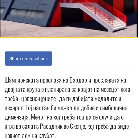
Share on Facebook
Шампионската прослава на Вардар и прославата на
двојната круна е планирана за крајот на месецот кога
треба „црвено-црните“ да ги добијата медалите и
пехарот. Тој настан би можел да добие и симболична
димензија. Мечот на кој треба тоа да се случи да с
игра во салата Расадник во Скопје, кој треба да биде
новиот дом на клубот.