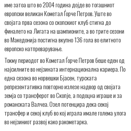
име затоа што во 2004 година дојде во тогашниот
европски великан Кометал Ѓорче Петров. Уште во
својата прва сезона со скопскиот клуб стигна до
финалето на Лигата на шампионите, а во трите сезони
во Македонија постигна вкупно 136 гола во елитното
европско натпреварување.
Токму периодот во Кометал Ѓорче Петров беше еден од
најсилните во нејзината интернационална кариера. По
една сезона во норвешки Бјасен, турската
репрезентативка повторно излезе надвор од својата
земја со трансферот во Скопје, а подоцна играше и за
романската Валчеа. Озел потенцира дека секој
трансфер и секој клуб во кој играла имале голема улога
во нејзиниот развој како ракометарка.