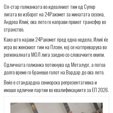
Ол-стар голманката во идеалниот тим од Супер
лигата во изборот на 24Ракомет за минатата сезона,
Андреа Илиќ, ова лето го направи првиот трансфер во
странство.
Како што најави 24Ракомет пред една недела, Илиќ ќе
игра во женскиот тим на Плзен, кој се натпреварува во
регионалната МОЛ лига заедно со словачките екипи.
Одличната голманка потекнува од Металург, а потоа
долго време го бранеше голот на Вардар до ова лето.
Веќе е стандардна сениорска репрезентативка и
имаше одлични партии во квалификациите за ЕП 2026.