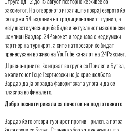
Струга од 12 до 15 август повторно ќе живее со
ракометот. На отвореното игралиште покрај езерото ќе
се одржи 54. издание на традиционалниот турнир, а
меѓу шесте учесници ќе биде и актуелниот македонски
шампион Вардар. 24Ракомет и годинава е медиумски
партнер на турнирот, а сите натпревари ќе бидат
пренесувани во живо на YouTube каналот на 24Ракомет.
„Црвено-црните“ ќе играат во група со Прилеп и Бутел,
а капитенот Гоце Георгиевски не ја крие желбата
Вардар да ја оправда фаворитската улога и да се
пласира во финалето.
Добро познати ривали за почеток на подготовките
Вардар ќе го отвори турнирот против Прилеп, а потоа
ќе се соочи со Бутел. Станува збор за две екипи што