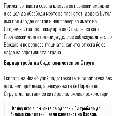
Прилеп во новата сезона влегува со повисоки амбиции
и со цел да обезбеди место во плеј-офот, додека Бутел
има подмладен состав и нов тренер во името на
Стојанче Стоилов. Токму против Стоилов, со кого
Георгиевски долги години ја делеше соблекувалната во
Вардар и во репрезентацијата, капитенот сега ќе се
најде на спротивната страна.
Вардар треба да биде комплетен во Струга
Екипата на Иван Чупиќ подготовките ги одработува без
поголеми проблеми, а очекувањата се Вардар во
Струга да настапи со сите расположливи ракометари.
„Колку што знам, сите се здрави и би требало да
бидеме комплетни“, вели капитенот на Вардар.