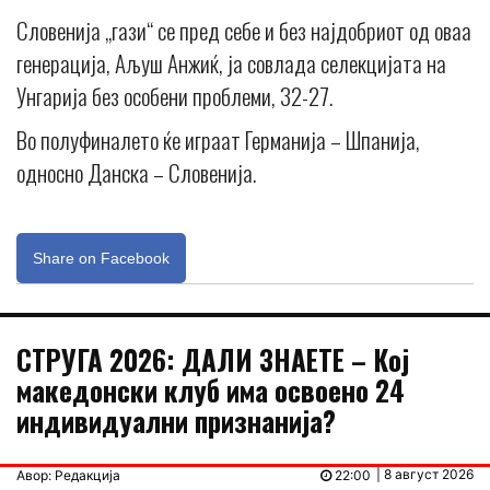
Словенија „гази“ се пред себе и без најдобриот од оваа
генерација, Аљуш Анжиќ, ја совлада селекцијата на
Унгарија без особени проблеми, 32-27.
Во полуфиналето ќе играат Германија – Шпанија,
односно Данска – Словенија.
Share on Facebook
СТРУГА 2026: ДАЛИ ЗНАЕТЕ – Кој
македонски клуб има освоено 24
индивидуални признанија?
| 8 август 2026
Авор: Редакција
22:00