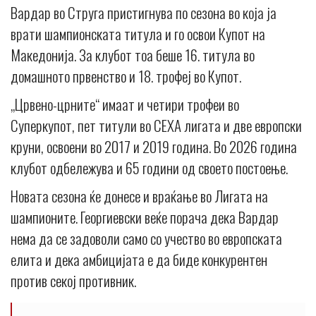
Вардар во Струга пристигнува по сезона во која ја
врати шампионската титула и го освои Купот на
Македонија. За клубот тоа беше 16. титула во
домашното првенство и 18. трофеј во Купот.
„Црвено-црните“ имаат и четири трофеи во
Суперкупот, пет титули во СЕХА лигата и две европски
круни, освоени во 2017 и 2019 година. Во 2026 година
клубот одбележува и 65 години од своето постоење.
Новата сезона ќе донесе и враќање во Лигата на
шампионите. Георгиевски веќе порача дека Вардар
нема да се задоволи само со учество во европската
елита и дека амбицијата е да биде конкурентен
против секој противник.