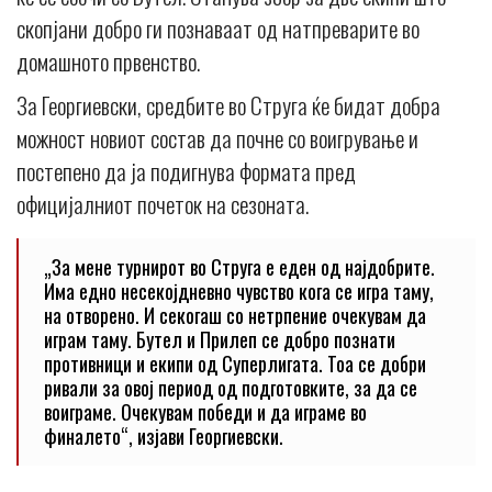
скопјани добро ги познаваат од натпреварите во
домашното првенство.
За Георгиевски, средбите во Струга ќе бидат добра
можност новиот состав да почне со воигрување и
постепено да ја подигнува формата пред
официјалниот почеток на сезоната.
„За мене турнирот во Струга е еден од најдобрите.
Има едно несекојдневно чувство кога се игра таму,
на отворено. И секогаш со нетрпение очекувам да
играм таму. Бутел и Прилеп се добро познати
противници и екипи од Суперлигата. Тоа се добри
ривали за овој период од подготовките, за да се
воиграме. Очекувам победи и да играме во
финалето“, изјави Георгиевски.