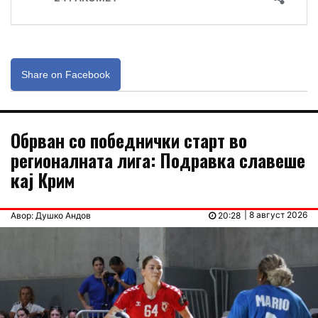
Share on Facebook
Обрван со победнички старт во
регионалната лига: Подравка славеше
кај Крим
| 8 август 2026
Авор: Душко Андов
20:28