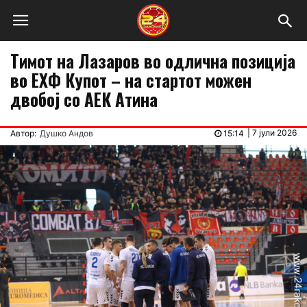
Тимот на Лазаров во одлична позиција
во ЕХФ Купот – на стартот можен
двобој со АЕК Атина
|
7 јули 2026
Автор:
Душко Андов
15:14