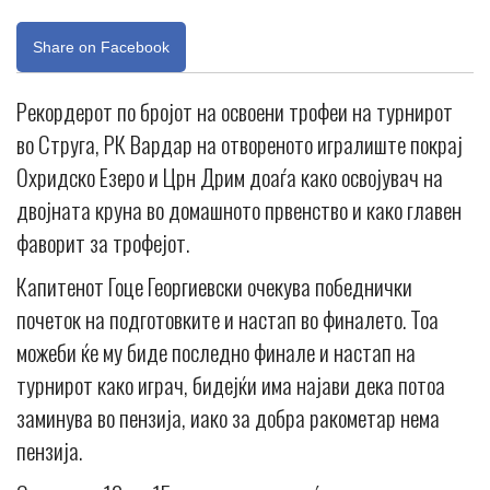
Share on Facebook
Рекордерот по бројот на освоени трофеи на турнирот
во Струга, РК Вардар на отвореното игралиште покрај
Охридско Езеро и Црн Дрим доаѓа како освојувач на
двојната круна во домашното првенство и како главен
фаворит за трофејот.
Капитенот Гоце Георгиевски очекува победнички
почеток на подготовките и настап во финалето. Тоа
можеби ќе му биде последно финале и настап на
турнирот како играч, бидејќи има најави дека потоа
заминува во пензија, иако за добра ракометар нема
пензија.