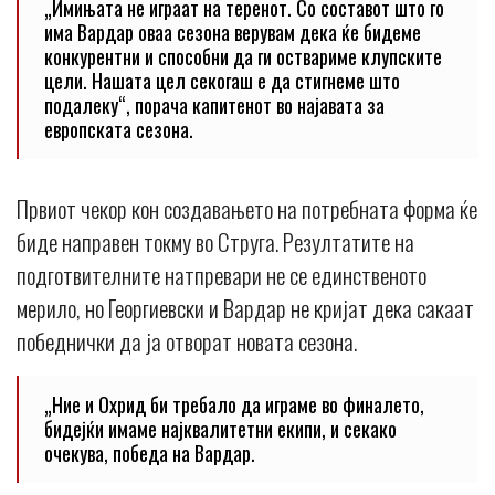
„Имињата не играат на теренот. Со составот што го
има Вардар оваа сезона верувам дека ќе бидеме
конкурентни и способни да ги оствариме клупските
цели. Нашата цел секогаш е да стигнеме што
подалеку“, порача капитенот во најавата за
европската сезона.
Првиот чекор кон создавањето на потребната форма ќе
биде направен токму во Струга. Резултатите на
подготвителните натпревари не се единственото
мерило, но Георгиевски и Вардар не кријат дека сакаат
победнички да ја отворат новата сезона.
„Ние и Охрид би требало да играме во финалето,
бидејќи имаме најквалитетни екипи, и секако
очекува, победа на Вардар.