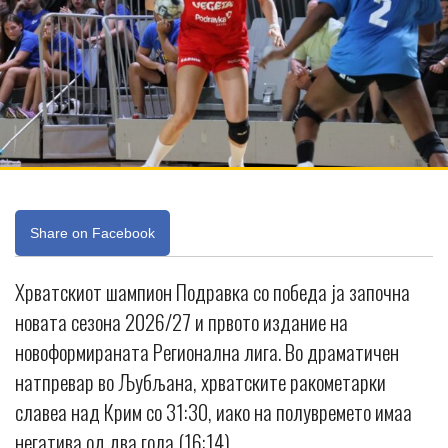
Share on Facebook
Хрватскиот шампион Подравка со победа ја започна
новата сезона 2026/27 и првото издание на
новоформираната Регионална лига. Во драматичен
натпревар во Љубљана, хрватските ракометарки
славеа над Крим со 31:30, иако на полувремето имаа
негатива од два гола (16:14).