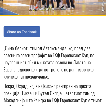
Share on Facebook
„Сино-белиот“ тим од Автокоманда, кој пред две
сезони го освои трофејот во ЕХФ Европскиот Куп, по
неуспешниот обид минатата сезона во Лигата на
Европа, одново ќе игра во третото по ранг европско
клупско натпреварување.
Покрај Охрид, кој е највисоко рангиран на првата
позиција, Тиквеш и Бутел Скопје, четвртиот тим од
Македонија што ќе игра во ЕХФ Европскиот Куп е тимот