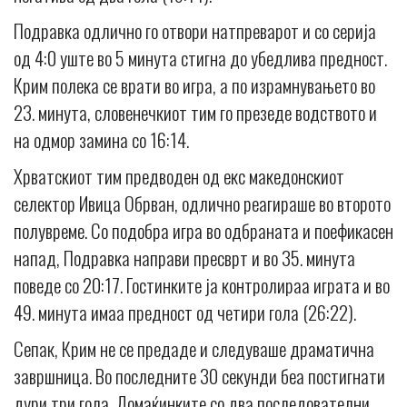
Подравка одлично го отвори натпреварот и со серија
од 4:0 уште во 5 минута стигна до убедлива предност.
Крим полека се врати во игра, а по израмнувањето во
23. минута, словенечкиот тим го презеде водството и
на одмор замина со 16:14.
Хрватскиот тим предводен од екс македонскиот
селектор Ивица Обрван, одлично реагираше во второто
полувреме. Со подобра игра во одбраната и поефикасен
напад, Подравка направи пресврт и во 35. минута
поведе со 20:17. Гостинките ја контролираа играта и во
49. минута имаа предност од четири гола (26:22).
Сепак, Крим не се предаде и следуваше драматична
завршница. Во последните 30 секунди беа постигнати
дури три гола. Домаќинките со два последователни