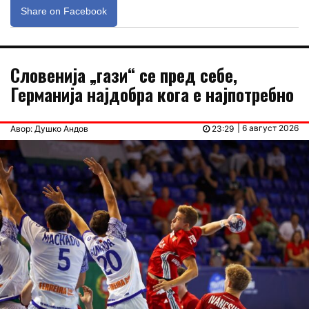
Share on Facebook
Словенија „гази“ се пред себе,
Германија најдобра кога е најпотребно
| 6 август 2026
Авор: Душко Андов
23:29