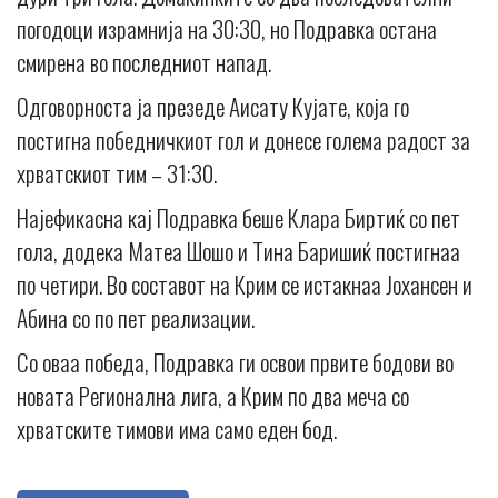
погодоци израмнија на 30:30, но Подравка остана
смирена во последниот напад.
Одговорноста ја презеде Аисату Кујате, која го
постигна победничкиот гол и донесе голема радост за
хрватскиот тим – 31:30.
Најефикасна кај Подравка беше Клара Биртиќ со пет
гола, додека Матеа Шошо и Тина Баришиќ постигнаа
по четири. Во составот на Крим се истакнаа Јохансен и
Абина со по пет реализации.
Со оваа победа, Подравка ги освои првите бодови во
новата Регионална лига, а Крим по два меча со
хрватските тимови има само еден бод.