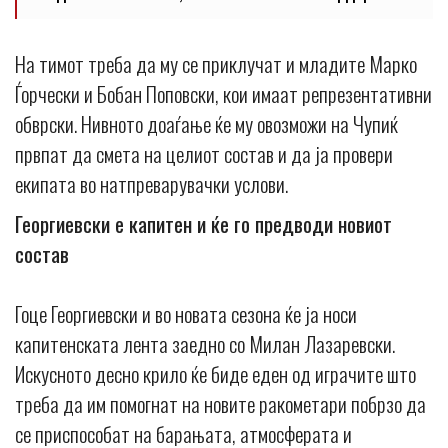
На тимот треба да му се приклучат и младите Марко
Ѓорчески и Бобан Поповски, кои имаат репрезентативни
обврски. Нивното доаѓање ќе му овозможи на Чупиќ
првпат да смета на целиот состав и да ја провери
екипата во натпреварувачки услови.
Георгиевски е капитен и ќе го предводи новиот
состав
Гоце Георгиевски и во новата сезона ќе ја носи
капитенската лента заедно со Милан Лазаревски.
Искусното десно крило ќе биде еден од играчите што
треба да им помогнат на новите ракометари побрзо да
се приспособат на барањата, атмосферата и