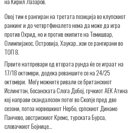
на Кирил Лазаров.
Овој тим е рангиран на третата позиција во клупскиот
ранкинг и до четвртфиналето нема да може да игра
против Охрид, но и против екипите на Темишвар,
Олимпијакос, Островија, Хаукар…кои се рангирани во
ТОП 8.
Првите натпревари од втората рунда ќе се играат на
17/18 октомври, додека реваншите се на 24/25
октомври. Меѓу можните ривали се британскиот
Ислингтон, босанската Слога Добој, грчкиот АЕК Атина
кој направи скандалозен потег во Скопје пред две
сезони, потоа норвешкиот Нербо, српскиот Динамо
Панчево, австрискиот Кремс, турската Бурса,
словачкиот Бојнице…