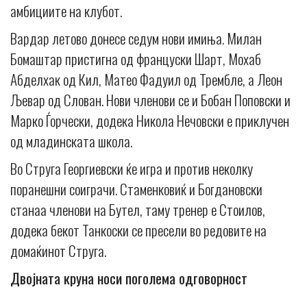
амбициите на клубот.
Вардар летово донесе седум нови имиња. Милан
Бомаштар пристигна од француски Шарт, Мохаб
Абделхак од Кил, Матео Фадуил од Трембле, а Леон
Љевар од Слован. Нови членови се и Бобан Поповски и
Марко Ѓорчески, додека Никола Нечовски е приклучен
од младинската школа.
Во Струга Георгиевски ќе игра и против неколку
поранешни соиграчи. Стаменковиќ и Богдановски
станаа членови на Бутел, таму тренер е Стоилов,
додека бекот Танкоски се пресели во редовите на
домаќинот Струга.
Двојната круна носи поголема одговорност