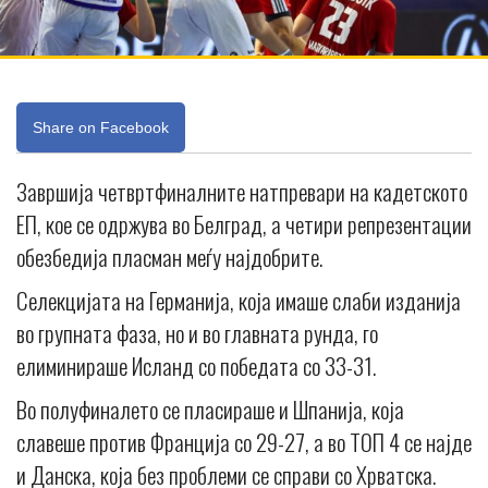
Share on Facebook
Завршија четвртфиналните натпревари на кадетското
ЕП, кое се одржува во Белград, а четири репрезентации
обезбедија пласман меѓу најдобрите.
Селекцијата на Германија, која имаше слаби изданија
во групната фаза, но и во главната рунда, го
елиминираше Исланд со победата со 33-31.
Во полуфиналето се пласираше и Шпанија, која
славеше против Франција со 29-27, а во ТОП 4 се најде
и Данска, која без проблеми се справи со Хрватска.