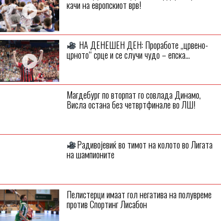
качи на европскиот врв!
НА ДЕНЕШЕН ДЕН: Проработе „црвено-
црното“ срце и се случи чудо – епска...
Магдебург по вторпат го совлада Динамо,
Висла остана без четвртфинале во ЛШ!
Радивојевиќ во тимот на колото во Лигата
на шампионите
Пелистерци имаат гол негатива на полувреме
против Спортинг Лисабон