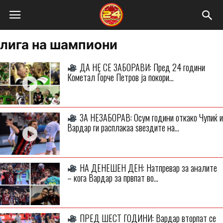
лига на шампиони
ДА НЕ СЕ ЗАБОРАВИ: Пред 24 години
Кометал Ѓорче Петров ја покори...
ЗА НЕЗАБОРАВ: Осум години откако Чупиќ и
Вардар ги расплакаа ѕвездите на...
НА ДЕНЕШЕН ДЕН: Натпревар за аналите
– кога Вардар за првпат во...
ПРЕД ШЕСТ ГОДИНИ: Вардар вторпат се