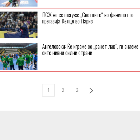
ПСЖ не се шегува: „Светците“ во финишот го
прегазија Келце во Париз
Ангеловски: Ќе играме со „ранет лав“, ги знаеме
сите нивни силни страни
1
2
3