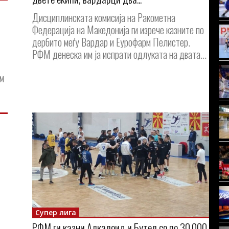
Дисциплинската комисија на Ракометна
Федерација на Македонија ги изрече казните по
дербито меѓу Вардар и Еурофарм Пелистер.
РФМ денеска им ја испрати одлуката на двата...
рм
Супер лига
РФМ ги казни Алкалоид и Бутел со по 30.000