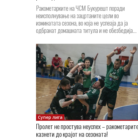
Ракометарките на ЧСМ Букурешт поради
неисполнување на зацртаните цели во
изминатата сезона, во која не успеаја да ја
одбранат домашната титула и не обезбедија...
Супер лига
Пролет не простува неуспех – ракометарит
казнети до крајот на сезоната!