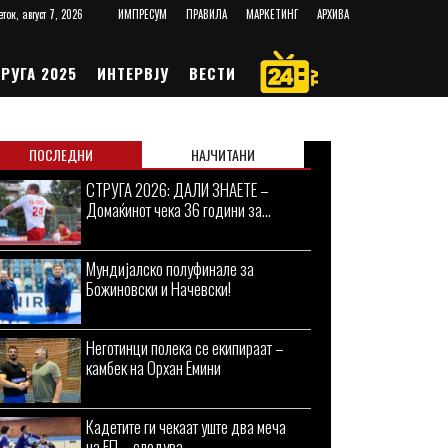
еток, август 7, 2026
ИМПРЕСУМ
ПРАВИЛА
МАРКЕТИНГ
АРХИВА
РУГА 2025
ИНТЕРВЈУ
ВЕСТИ
ПОСЛЕДНИ
НАЈЧИТАНИ
СТРУГА 2026: ДАЛИ ЗНАЕТЕ –
Домаќинот чека 36 години за...
Мундијалско полуфинале за
Божиновски и Начевски!
Неготинци полека се екипираат –
камбек на Орхан Емини
Кадетите ги чекаат уште два меча
на ЕП – следува...