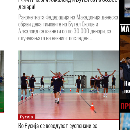
денари!
Ракометната федерација на Македонија денеска
објави дека тимовите на Бутел Скопје и
МА
Алкалоид се казнети со по 30.000 денари, за
случувањата на нивниот последен...
Ни
по
ПР
Русија
Во Русија се воведуват суспензии за