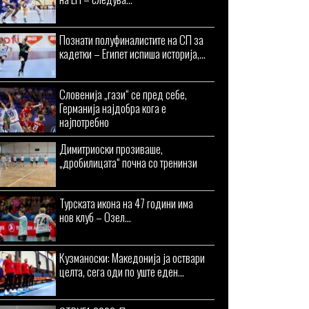
Познати полуфиналистите на СП за
кадетки – Египет испиша историја,...
Словенија „гази“ се пред себе,
Германија најдобра кога е
најпотребно
Димитриоски прозиваше,
„дробилицата“ почна со тренинзи
Турската икона на 47 години има
нов клуб – Озел...
Кузманоски: Македонија ја оствари
целта, сега оди по уште еден...