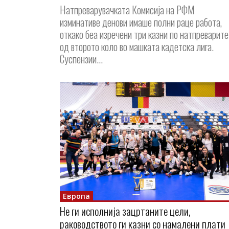
Натпреварувачката Комисија на РФМ
изминативе денови имаше полни раце работа,
откако беа изречени три казни по натпреварите
од второто коло во машката кадетска лига.
Суспензии...
Европа
Не ги исполнија зацртаните цели,
раководството ги казни со намалени плати