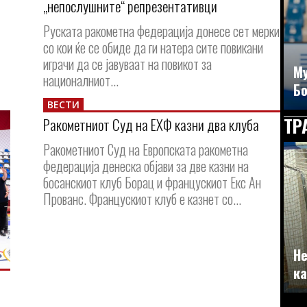
„непослушните“ репрезентативци
Руската ракометна федерација донесе сет мерки
со кои ќе се обиде да ги натера сите повикани
играчи да се јавуваат на повикот за
Му
националниот...
Бо
ВЕСТИ
ТР
Ракометниот Суд на ЕХФ казни два клуба
Ракометниот Суд на Европската ракометна
федерација денеска објави за две казни на
босанскиот клуб Борац и францускиот Екс Ан
Прованс. Францускиот клуб е казнет со...
Не
ка