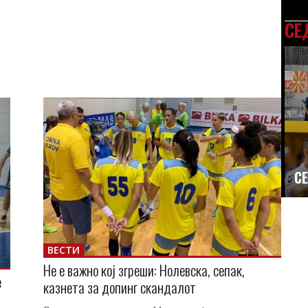
СЕ
СЕ
ВЕСТИ
Не е важно кој згреши: Нолевска, сепак,
е
казнета за допинг скандалот