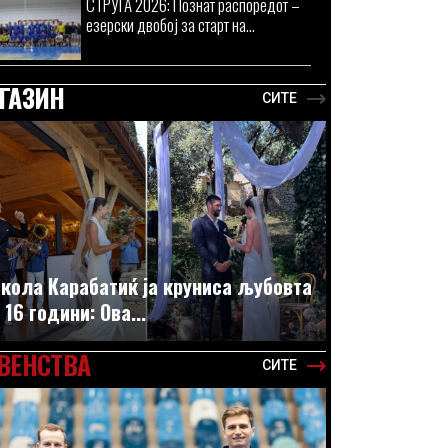
СТРУГА 2026: Познат распоредот –
езерски двобој за старт на...
ГАЗИН
СИТЕ
кола Карабатиќ ја круниса љубовта
 16 години: Ова...
ВЕНСТВА
СИТЕ