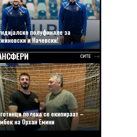
ндијалско полуфинале за
жиновски и Начевски!
АНСФЕРИ
СИТЕ
готинци полека се екипираат –
мбек на Орхан Емини