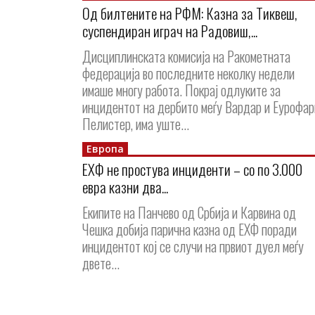
Од билтените на РФМ: Казна за Тиквеш,
суспендиран играч на Радовиш,...
Дисциплинската комисија на Ракометната
федерација во последните неколку недели
имаше многу работа. Покрај одлуките за
инцидентот на дербито меѓу Вардар и Еурофа
Пелистер, има уште...
Европа
ЕХФ не простува инциденти – со по 3.000
евра казни два...
Екипите на Панчево од Србија и Карвина од
Чешка добија парична казна од ЕХФ поради
инцидентот кој се случи на првиот дуел меѓу
двете...