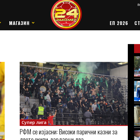
п
МАГАЗИН
ЕП 2026
СТ
Супер лига
РФМ се изјасни: Високи парични казни за
двете екипи, вардарци два...