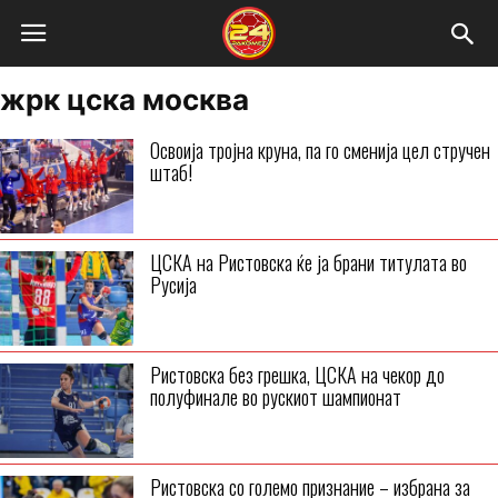
жрк цска москва
Освоија тројна круна, па го сменија цел стручен
штаб!
ЦСКА на Ристовска ќе ја брани титулата во
Русија
Ристовска без грешка, ЦСКА на чекор до
полуфинале во рускиот шампионат
Ристовска со големо признание – избрана за