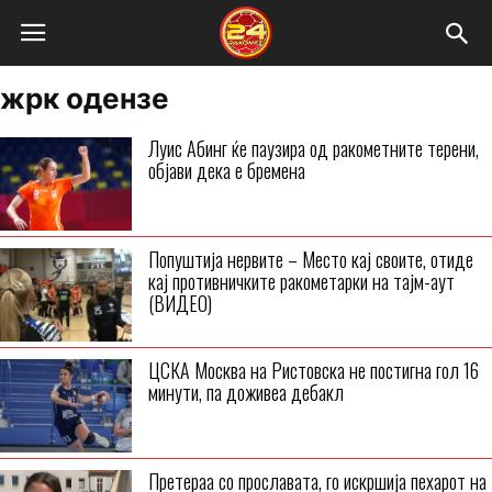
жрк одензе
Луис Абинг ќе паузира од ракометните терени,
објави дека е бремена
Попуштија нервите – Место кај своите, отиде
кај противничките ракометарки на тајм-аут
(ВИДЕО)
ЦСКА Москва на Ристовска не постигна гол 16
минути, па доживеа дебакл
Претераа со прославата, го искршија пехарот на