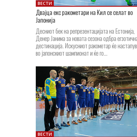
ВЕСТИ
Двајца екс ракометари на Кил се селат во
Јапонија
Десниот бек на репрезентацијата на Естонија,
Денер Јанима за новата сезона одбра егзотичн
дестинација. Искусниот ракометар ќе настапу
во јапонскиот шампионат и ќе го...
ВЕСТИ