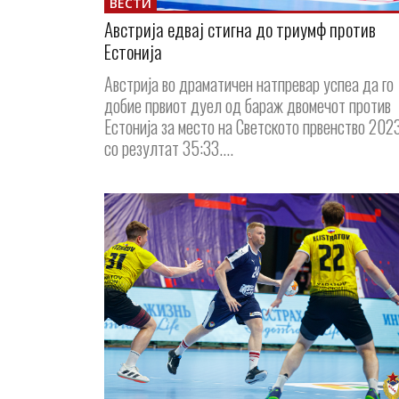
ВЕСТИ
Австрија едвај стигна до триумф против
Естонија
Австрија во драматичен натпревар успеа да го
добие првиот дуел од бараж двомечот против
Естонија за место на Светското првенство 2023
со резултат 35:33....