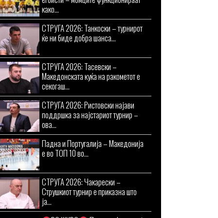
како...
СТРУГА 2026: Танкоски – турнирот
ќе ни биде добра шанса...
СТРУГА 2026: Тасевски –
Македонската куќа на ракометот е
секогаш...
СТРУГА 2026: Ристовски најави
поддршка за најстариот турнир –
ова...
Падна и Португалија – Македонија
е во ТОП 10 во...
СТРУГА 2026: Чакарески –
Струшкиот турнир е приказна што
ја...