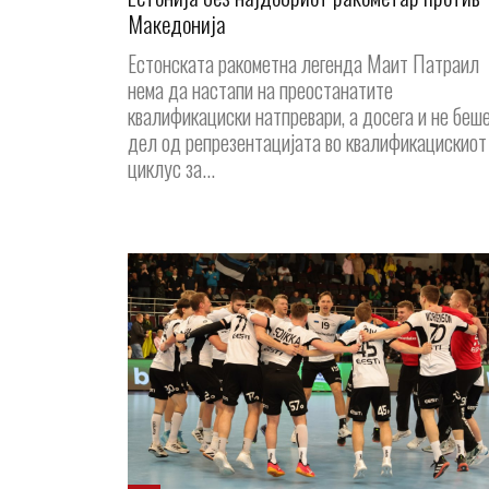
Македонија
Естонската ракометна легенда Маит Патраил
нема да настапи на преостанатите
квалификациски натпревари, а досега и не беш
дел од репрезентацијата во квалификацискиот
циклус за...