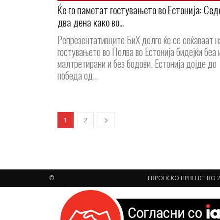
Ќе го паметат гостувањето во Естонија: Сед
два дена како во...
Репрезентативците БиХ долго ќе се сеќаваат н
гостувањето во Полва во Естонија бидејќи беа 
малтретирани и без бодови. Естонија дојде до
победа од...
1
2
©
ЕВРОПСКО ПРВЕНСТВО 2