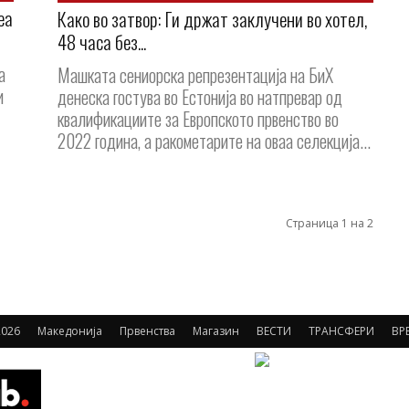
еа
Како во затвор: Ги држат заклучени во хотел,
48 часа без...
а
Машката сениорска репрезентација на БиХ
и
денеска гостува во Естонија во натпревар од
квалификациите за Европското првенство во
2022 година, а ракометарите на оваа селекција...
Страница 1 на 2
026
Македонија
Првенства
Магазин
ВЕСТИ
ТРАНСФЕРИ
ВР