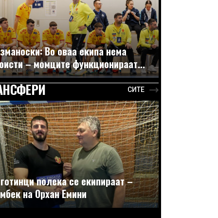
зманоски: Во оваа екипа нема
оисти – момците функционираат...
АНСФЕРИ
СИТЕ
готинци полека се екипираат –
мбек на Орхан Емини