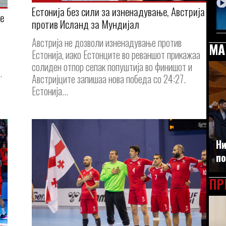
Естонија без сили за изненадување, Австрија
е
против Исланд за Мундијал
Австрија не дозволи изненадување против
МА
Естонија, иако Естонците во реваншот прикажаа
солиден отпор сепак попуштија во финишот и
.
Австријците запишаа нова победа со 24:27.
Естонија...
Ни
по
ПР