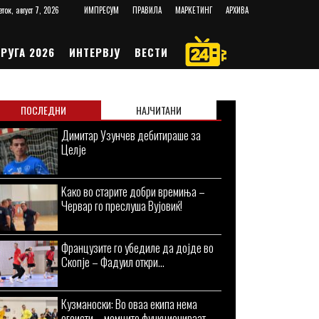
еток, август 7, 2026
ИМПРЕСУМ
ПРАВИЛА
МАРКЕТИНГ
АРХИВА
РУГА 2026
ИНТЕРВЈУ
ВЕСТИ
ПОСЛЕДНИ
НАЈЧИТАНИ
Димитар Узунчев дебитираше за
Целје
Kaко во старите добри времиња –
Червар го преслуша Вујовиќ!
Французите го убедиле да дојде во
Скопје – Фадуил откри...
Кузманоски: Во оваа екипа нема
егоисти – момците функционираат