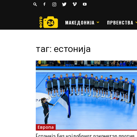
24
РАКОМЕТ
МАКЕДОНИЈА
ПРВЕНСТВА
таг: естонија
Европа
Естонија без најдобриот ракометар против