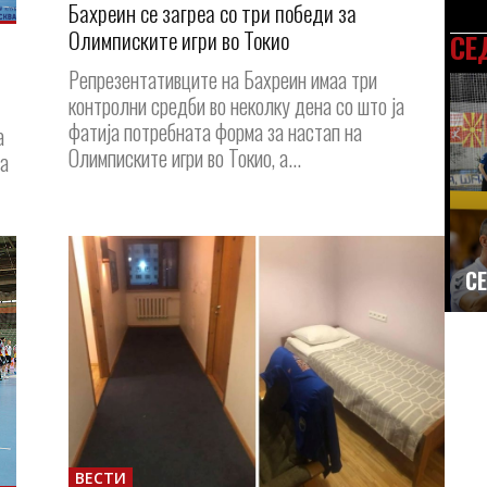
Бахреин се загреа со три победи за
Олимписките игри во Токио
СЕ
Репрезентативците на Бахреин имаа три
контролни средби во неколку дена со што ја
фатија потребната форма за настап на
а
Олимписките игри во Токио, а...
ва
СЕ
ВЕСТИ