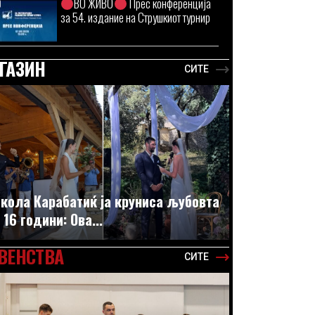
ВО ЖИВО
Прес конференција
за 54. издание на Струшкиот турнир
ГАЗИН
СИТЕ
кола Карабатиќ ја круниса љубовта
 16 години: Ова...
ВЕНСТВА
СИТЕ