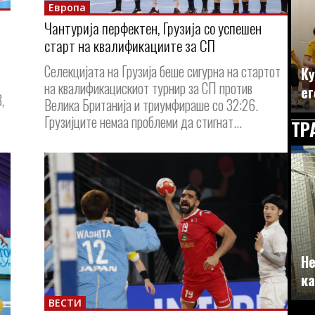
Европа
Чантурија перфектен, Грузија со успешен
старт на квалификациите за СП
Селекцијата на Грузија беше сигурна на стартот
Ку
на квалификацискиот турнир за СП против
ег
,
Велика Британија и триумфираше со 32:26.
Грузијците немаа проблеми да стигнат...
ТР
Не
ка
ВЕСТИ