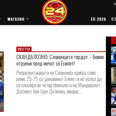
п
МАГАЗИН
ЕП 2026
СТ
ВЕСТИ
СКАНДАЛОЗНО: Словенците тврдат – бевме
отруени пред мечот со Египет!
Репрезентацијата на Словенија одигра само
реми, 25-25 со домаќинот Египет и не успеа да
се пласира во четвртфиналето на Мундијалот.
Десниот бек Јуре Доленец, имаше...