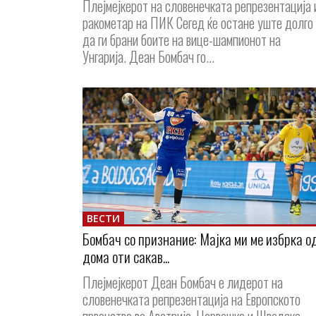
Плејмејкерот на словенечката репрезентација 
ракометар на ПИК Сегед ќе остане уште долго
да ги брани боите на вице-шампионот на
Унгарија. Деан Бомбач го...
ВЕСТИ
Бомбач со признание: Мајка ми ме избрка о
дома оти сакав...
Плејмејкерот Деан Бомбач е лидерот на
словенечката репрезентација на Европското