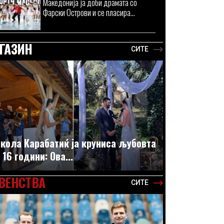
Македонија ја доби драмата со
Фарски Острови и се пласира...
ГАЗИН
СИТЕ
кола Карабатиќ ја круниса љубовта
 16 години: Ова...
ВЕНСТВА
СИТЕ