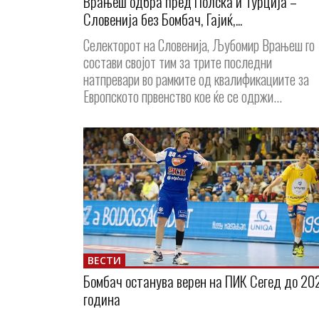
Врањеш одбра пред Полска и Турција –
Словенија без Бомбач, Гајиќ,...
Селекторот на Словенија, Љубомир Врањеш го
состави својот тим за трите последни
натпревари во рамките од квалификациите за
Европското првенство кое ќе се одржи...
ВЕСТИ
Бомбач останува верен на ПИК Сегед до 20
година