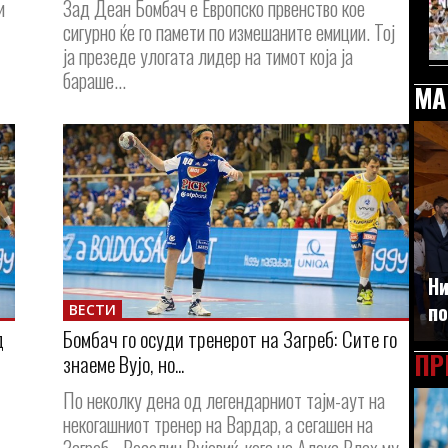
и
Зад Деан Бомбач е Европско првенство кое
сигурно ќе го памети по измешаните емиции. Тој
ја презеде улогата лидер на тимот која ја
бараше...
МА
Ни
по
ВЕСТИ
д
Бомбач го осуди тренерот на Загреб: Сите го
ПР
знаеме Вујо, но...
По неколку дена од легендарниот тајм-аут на
некогашниот тренер на Вардар, а сегашен на