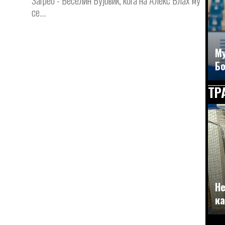
Загреб - Веселин Вујовиќ, кога на Алекс Влах му
се...
Му
Бо
ТР
Не
ка