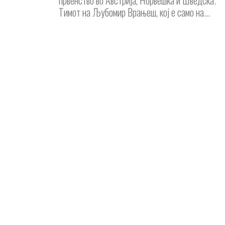
првенство во Австрија, Норвешка и Шведска.
Тимот на Љубомир Врањеш, кој е само на...