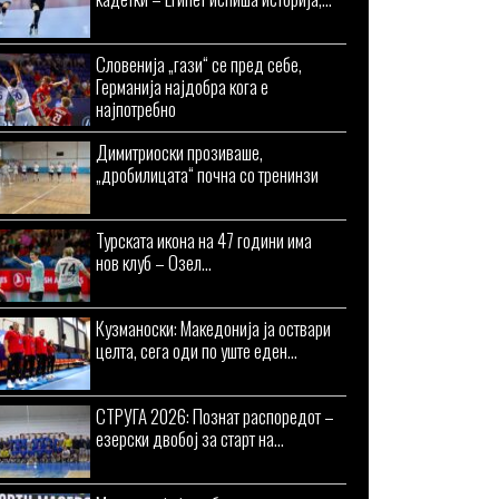
Словенија „гази“ се пред себе,
Германија најдобра кога е
најпотребно
Димитриоски прозиваше,
„дробилицата“ почна со тренинзи
Турската икона на 47 години има
нов клуб – Озел...
Кузманоски: Македонија ја оствари
целта, сега оди по уште еден...
СТРУГА 2026: Познат распоредот –
езерски двобој за старт на...