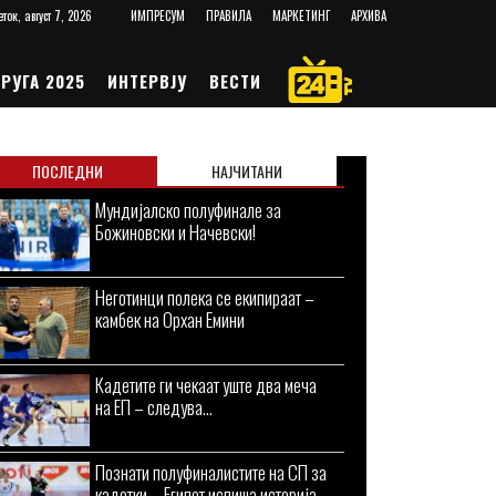
еток, август 7, 2026
ИМПРЕСУМ
ПРАВИЛА
МАРКЕТИНГ
АРХИВА
РУГА 2025
ИНТЕРВЈУ
ВЕСТИ
ПОСЛЕДНИ
НАЈЧИТАНИ
Мундијалско полуфинале за
Божиновски и Начевски!
Неготинци полека се екипираат –
камбек на Орхан Емини
Кадетите ги чекаат уште два меча
на ЕП – следува...
Познати полуфиналистите на СП за
кадетки – Египет испиша историја,...