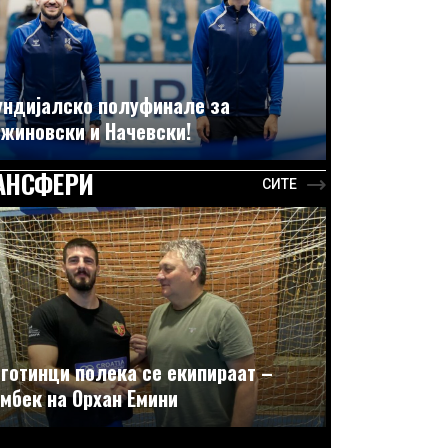
ндијалско полуфинале за
жиновски и Начевски!
АНСФЕРИ
СИТЕ
готинци полека се екипираат –
мбек на Орхан Емини