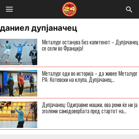
даниел дупјаначец
Металург останува без капитенот – Дупјачанец
се сели во Франција!
Металург оди во историја – да живее Металург
РА: Котевски на клупа, Дупјачанец...
Дупјачанец: Одигравме машки, ова реми ќе ни ја
зголеми самодовербата пред стартот на...