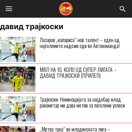
давид трајкоски
Лазаров „капариса“ нов талент – еден од
најголемите надежи оди во Автокоманда!
МВП НА 10. КОЛО ОД СУПЕР ЛИГАТА –
ДАВИД ТРАЈКОСКИ (ПРИЛЕП)
Трајкоски: Номинацијата за најдобар млад
ракометар ми дава мотив за поголеми успеси
„Мртва трка“ во младинската лига –