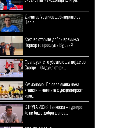
Димитар Узунчев дебитираше за
Целје
Kaко во старите добри времиња –
Червар го преслуша Вујовиќ!
Французите го убедиле да дојде во
Скопје – Фадуил откри...
Кузманоски: Во оваа екипа нема
егоисти – момците функционираат
како...
СТРУГА 2026: Танкоски – турнирот
ќе ни биде добра шанса...