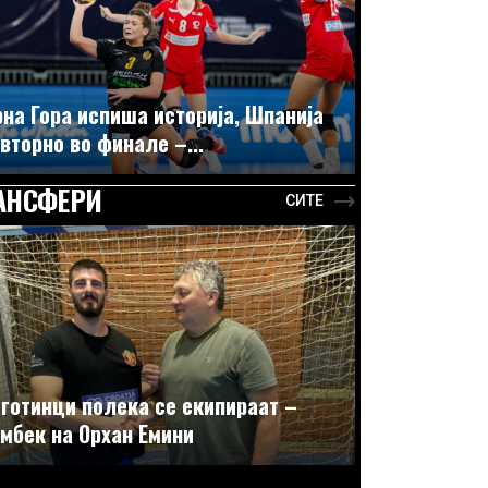
на Гора испиша историја, Шпанија
вторно во финале –...
АНСФЕРИ
СИТЕ
готинци полека се екипираат –
мбек на Орхан Емини