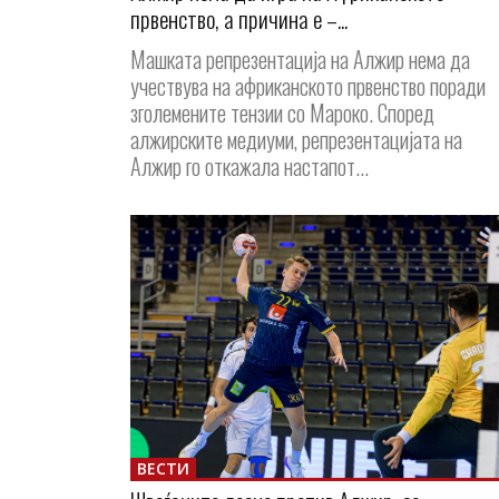
првенство, а причина е –...
Машката репрезентација на Алжир нема да
учествува на африканското првенство поради
зголемените тензии со Мароко. Според
алжирските медиуми, репрезентацијата на
Алжир го откажала настапот...
ВЕСТИ