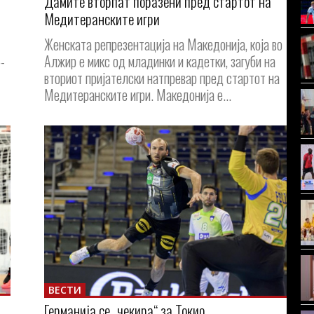
Дамите вторпат поразени пред стартот на
Медитеранските игри
Женската репрезентација на Македонија, која во
-
Алжир е микс од младинки и кадетки, загуби на
вториот пријателски натпревар пред стартот на
Медитеранските игри. Mакедонија е...
ВЕСТИ
Германија се „чекира“ за Токио