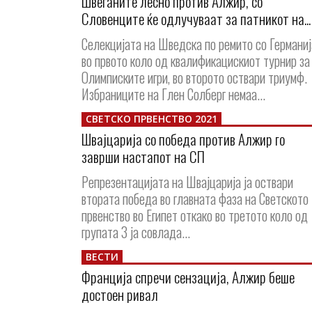
Швеѓаните лесно против Алжир, со
Словенците ќе одлучуваат за патникот на...
Селекцијата на Шведска по ремито со Германиј
во првото коло од квалификацискиот турнир за
Олимписките игри, во второто оствари триумф.
Избраниците на Глен Солберг немаа...
СВЕТСКО ПРВЕНСТВО 2021
Швајцарија со победа против Алжир го
заврши настапот на СП
Репрезентацијата на Швајцарија ја оствари
втората победа во главната фаза на Светското
првенство во Египет откако во третото коло од
групата 3 ја совлада...
ВЕСТИ
Франција спречи сензација, Алжир беше
достоен ривал