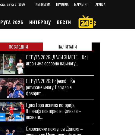
ота, август 8, 2026
ИМПРЕСУМ
ПРАВИЛА
МАРКЕТИНГ
АРХИВА
РУГА 2026
ИНТЕРВЈУ
ВЕСТИ
ПОСЛЕДНИ
НАЈЧИТАНИ
СТРУГА 2026: ДАЛИ ЗНАЕТЕ – Кој
играч има освоено најмногу...
СТРУГА 2026: Ројевиќ – Ќе
ротираме многу, Вардар е
фаворит,...
Црна Гора испиша историја,
Шпанија повторно во финале –
познати...
Словенечки нокаут за Данска –
ривалот на Македонија ќе игра...