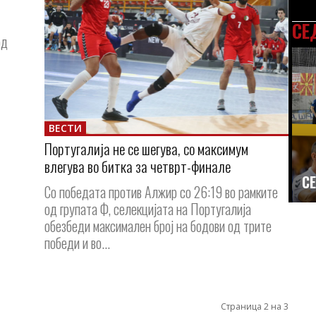
СЕ
од
ВЕСТИ
Португалија не се шегува, со максимум
влегува во битка за четврт-финале
СЕ
Со победата против Алжир со 26:19 во рамките
од групата Ф, селекцијата на Португалија
обезбеди максимален број на бодови од трите
победи и во...
Страница 2 на 3