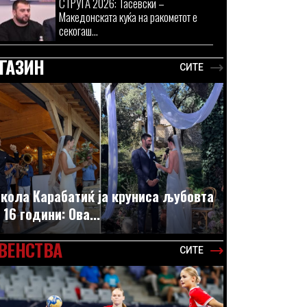
СТРУГА 2026: Тасевски –
Македонската куќа на ракометот е
секогаш...
ГАЗИН
СИТЕ
кола Карабатиќ ја круниса љубовта
 16 години: Ова...
ВЕНСТВА
СИТЕ