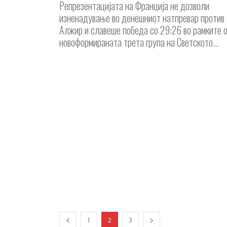
Репрезентацијата на Франција не дозволи
изненадување во денешниот натпревар против
Алжир и славеше победа со 29:26 во рамките 
новоформираната трета група на Светското...
1
2
3