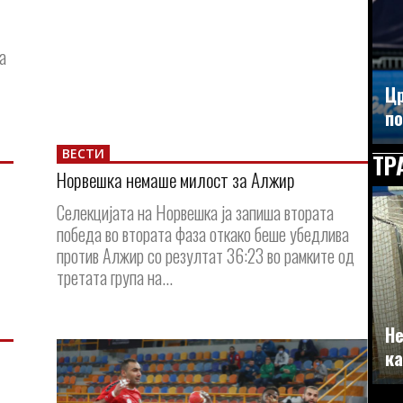
а
Цр
по
ВЕСТИ
ТР
Норвешка немаше милост за Алжир
Селекцијата на Норвешка ја запиша втората
победа во втората фаза откако беше убедлива
против Алжир со резултат 36:23 во рамките од
третата група на...
Не
ка