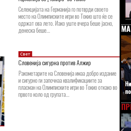
Селекцијата на Германија го потврди своето
место на Олимписките игри во Токио што ќе се
одржат ова лето. Иако уште вчера беше јасно,
МА
денеска беше...
Свет
Словенија сигурна против Алжир
Ракометарите на Словенија имаа добро издание
и сигурно ги започнаа квалификациите за
Ни
пласман на Олимписките игри во Токио откако во
по
првото коло од групата...
ПР