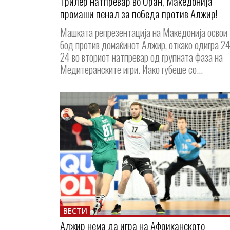
Трилер натпревар во Оран, Македонија
промаши пенал за победа против Алжир!
Машката репрезентација на Македонија освои
бод против домаќинот Алжир, откако одигра 24
24 во вториот натпревар од групната фаза на
Медитеранските игри. Иако губеше со...
ВЕСТИ
Алжир нема да игра на Африканското