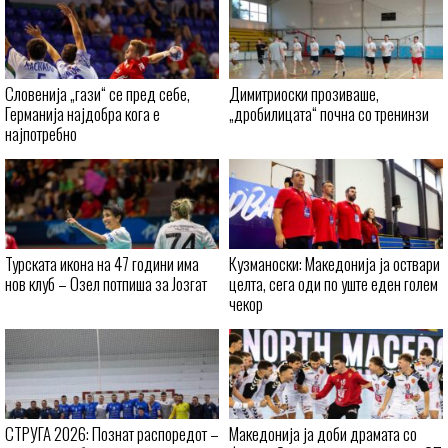
Словенија „гази“ се пред себе,
Димитриоски прозиваше,
Германија најдобра кога е
„дробилицата“ почна со тренинзи
најпотребно
Турската икона на 47 години има
Кузманоски: Македонија ја оствари
нов клуб – Озел потпиша за Јозгат
целта, сега оди по уште еден голем
чекор
СТРУГА 2026: Познат распоредот –
Македонија ја доби драмата со