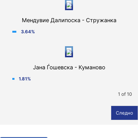
Мендувие Далипоска - Стружанка
3.64%
Јана Ѓошевска - Куманово
1.81%
1 of 10
Следно