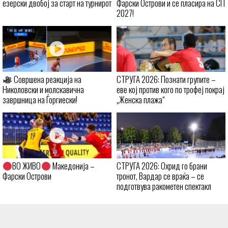
езерски двобој за старт на турнирот
Фарски Острови и се пласира на СП
2027!
Совршена реакција на
СТРУГА 2026: Познати групите –
Николовски и молскавична
еве кој против кого по трофеј покрај
завршница на Ѓоргиески!
„Женска плажа“
ВО ЖИВО
Македонија –
СТРУГА 2026: Охрид го брани
Фарски Острови
тронот, Вардар се враќа – се
подготвува ракометен спектакл