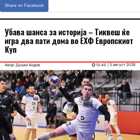
Share on Facebook
Убава шанса за историја – Тиквеш ќе
игра два пати дома во ЕХФ Европскиот
Куп
| 5 август 2026
Авор: Душко Андов
10:45