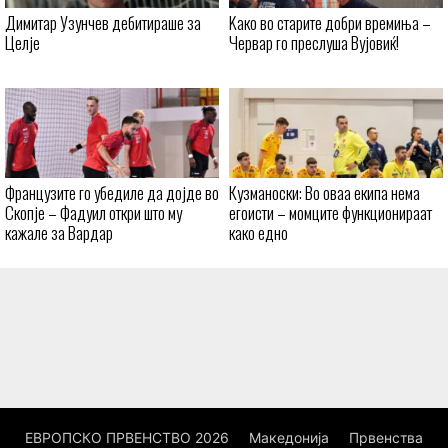
Димитар Узунчев дебитираше за
Kaко во старите добри времиња –
Целје
Червар го преслуша Вујовиќ!
Французите го убедиле да дојде во
Кузманоски: Во оваа екипа нема
Скопје – Фадуил откри што му
егоисти – момците функционираат
кажале за Вардар
како едно
ЕВРОПСКО ПРВЕНСТВО 2026
Македонија
Првенства