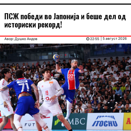
ПСЖ победи во Јапонија и беше дел од
историски рекорд!
| 5 август 2026
Авор: Душко Андов
22:55