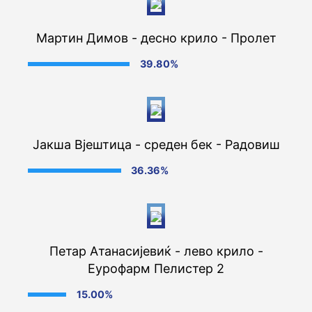
Мартин Димов - десно крило - Пролет
39.80%
Јакша Вјештица - среден бек - Радовиш
36.36%
Петар Атанасијевиќ - лево крило -
Еурофарм Пелистер 2
15.00%