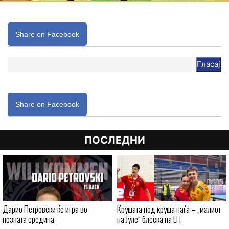
Share on Facebook
Гласај
Share on Facebook
ПОСЛЕДНИ
Дарио Петровски ќе игра во
Крушата под круша паѓа – „малиот
позната средина
на Јуле“ блеска на ЕП