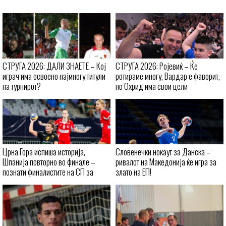
СТРУГА 2026: ДАЛИ ЗНАЕТЕ – Кој
СТРУГА 2026: Ројевиќ – Ќе
играч има освоено најмногу титули
ротираме многу, Вардар е фаворит,
на турнирот?
но Охрид има свои цели
Црна Гора испиша историја,
Словенечки нокаут за Данска –
Шпанија повторно во финале –
ривалот на Македонија ќе игра за
познати финалистите на СП за
злато на ЕП!
кадетки