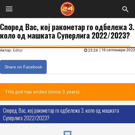
Според Вас, кој ракометар го одбележа 3.
коло од машката Суперлига 2022/2023?
|
19 септември 2022
Автор:
Editor
23:24
Share on Facebook
This poll has ended (since 3 years).
Според Вас, кој ракометар го одбележа 3. коло од машката
Суперлига 2022/2023?