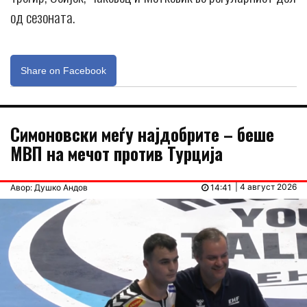
од сезоната.
Share on Facebook
Симоновски меѓу најдобрите – беше
МВП на мечот против Турција
| 4 август 2026
Авор: Душко Андов
14:41