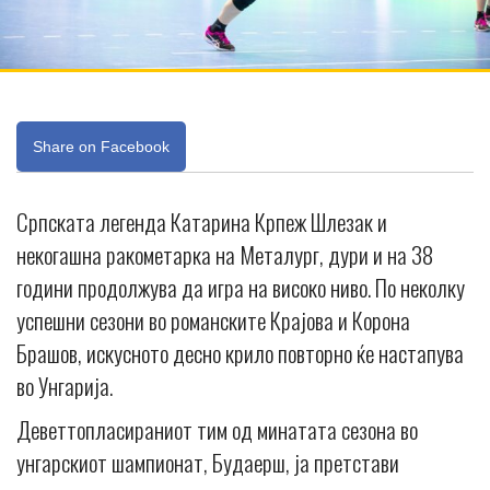
Share on Facebook
Српската легенда Катарина Крпеж Шлезак и
некогашна ракометарка на Металург, дури и на 38
години продолжува да игра на високо ниво. По неколку
успешни сезони во романските Крајова и Корона
Брашов, искусното десно крило повторно ќе настапува
во Унгарија.
Деветтопласираниот тим од минатата сезона во
унгарскиот шампионат, Будаерш, ја претстави