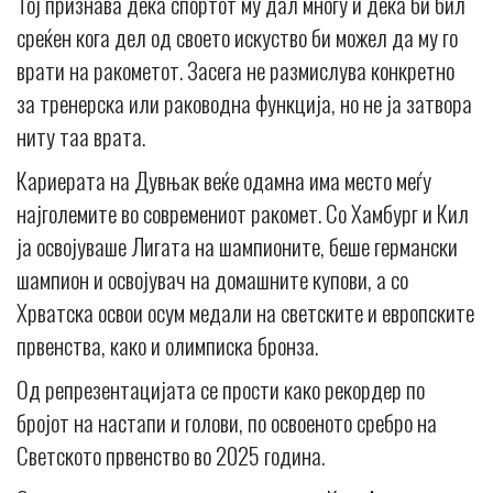
Тој признава дека спортот му дал многу и дека би бил
среќен кога дел од своето искуство би можел да му го
врати на ракометот. Засега не размислува конкретно
за тренерска или раководна функција, но не ја затвора
ниту таа врата.
Кариерата на Дувњак веќе одамна има место меѓу
најголемите во современиот ракомет. Со Хамбург и Кил
ја освојуваше Лигата на шампионите, беше германски
шампион и освојувач на домашните купови, а со
Хрватска освои осум медали на светските и европските
првенства, како и олимписка бронза.
Од репрезентацијата се прости како рекордер по
бројот на настапи и голови, по освоеното сребро на
Светското првенство во 2025 година.