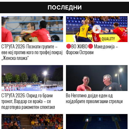
ПОСЛЕДНИ
СТРУГА 2026: Познати групите –
ВО ЖИВО
Македонија –
еве кој против кого по трофеј покрај
Фарски Острови
„Женска плажа“
СТРУГА 2026: Охрид го брани
Во Неготино дојде еден од
тронот, Вардар се враќа – се
најдобрите прволигашки стрелци
подготвува ракометен спектакл