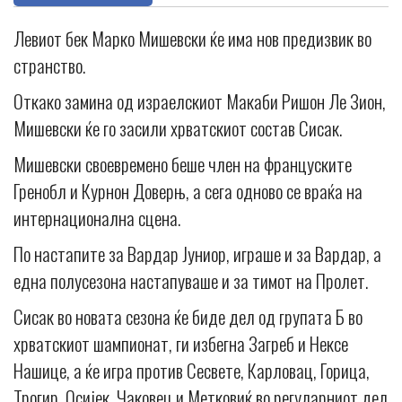
Левиот бек Марко Мишевски ќе има нов предизвик во
странство.
Откако замина од израелскиот Макаби Ришон Ле Зион,
Мишевски ќе го засили хрватскиот состав Сисак.
Мишевски своевремено беше член на француските
Гренобл и Курнон Доверњ, а сега одново се враќа на
интернационална сцена.
По настапите за Вардар Јуниор, играше и за Вардар, а
една полусезона настапуваше и за тимот на Пролет.
Сисак во новата сезона ќе биде дел од групата Б во
хрватскиот шампионат, ги избегна Загреб и Нексе
Нашице, а ќе игра против Сесвете, Карловац, Горица,
Трогир, Осијек, Чаковец и Метковиќ во регуларниот дел