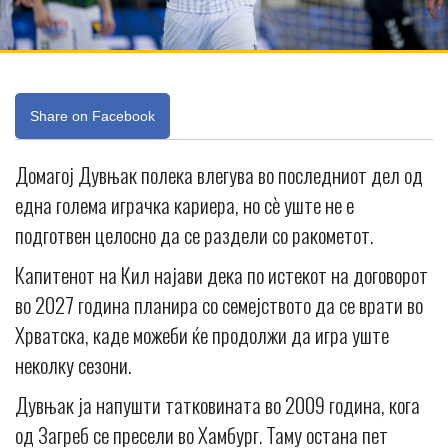
Share on Facebook
Домагој Дувњак полека влегува во последниот дел од
една голема играчка кариера, но сè уште не е
подготвен целосно да се раздели со ракометот.
Капитенот на Кил најави дека по истекот на договорот
во 2027 година планира со семејството да се врати во
Хрватска, каде можеби ќе продолжи да игра уште
неколку сезони.
Дувњак ја напушти татковината во 2009 година, кога
од Загреб се пресели во Хамбург. Таму остана пет