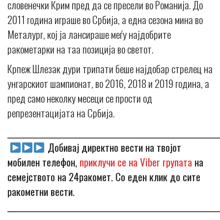
словенечки Крим пред да се пресели во Романија. Дo
2011 година играше во Србија, а една сезона мина во
Металург, кој ја лансираше меѓу најдобрите
ракометарки на таа позиција во светот.
Крпеж Шлезак дури трипати беше најдобар стрелец на
унгарскиот шампионат, во 2016, 2018 и 2019 година, а
пред само неколку месеци се прости од
репрезентацијата на Србија.
_____________________________________________________________
Добивај директно вести на твојот
мобилен телефон,
приклучи се на Viber групата
на
семејството на 24ракомет. Со еден клик до сите
ракометни вести.
_____________________________________________________________