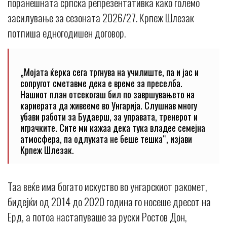
поранешната српска репрезентативка како големо
засилување за сезоната 2026/27. Крпеж Шлезак
потпиша едногодишен договор.
„Мојата ќерка сега тргнува на училиште, па и јас и
сопругот сметавме дека е време за преселба.
Нашиот план отсекогаш бил по завршувањето на
кариерата да живееме во Унгарија. Слушнав многу
убави работи за Будаерш, за управата, тренерот и
играчките. Сите ми кажаа дека тука владее семејна
атмосфера, па одлуката не беше тешка“, изјави
Крпеж Шлезак.
Таа веќе има богато искуство во унгарскиот ракомет,
бидејќи од 2014 до 2020 година го носеше дресот на
Ерд, а потоа настапуваше за руски Ростов Дон,