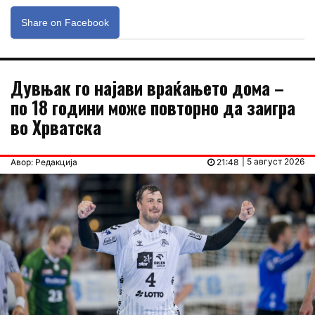
Share on Facebook
Дувњак го најави враќањето дома –
по 18 години може повторно да заигра
во Хрватска
| 5 август 2026
Авор: Редакција
21:48