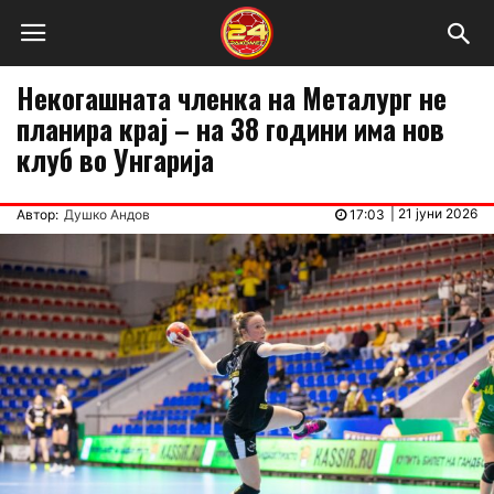
Некогашната членка на Металург не
планира крај – на 38 години има нов
клуб во Унгарија
|
21 јуни 2026
Автор:
Душко Андов
17:03