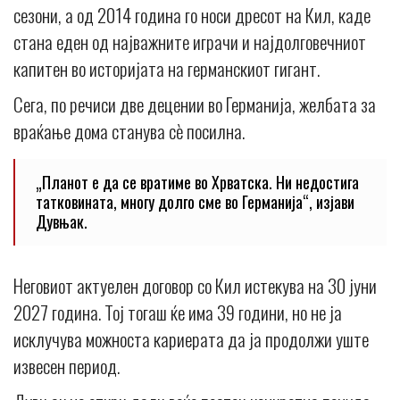
сезони, а од 2014 година го носи дресот на Кил, каде
стана еден од најважните играчи и најдолговечниот
капитен во историјата на германскиот гигант.
Сега, по речиси две децении во Германија, желбата за
враќање дома станува сè посилна.
„Планот е да се вратиме во Хрватска. Ни недостига
татковината, многу долго сме во Германија“, изјави
Дувњак.
Неговиот актуелен договор со Кил истекува на 30 јуни
2027 година. Тој тогаш ќе има 39 години, но не ја
исклучува можноста кариерата да ја продолжи уште
извесен период.