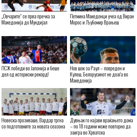
„Овчарите“ се прва пречка за
Петмина Македонци учеа од Виран
Македонија до Мундијал
Морос и Љубомир Врањеш
ПСЖ победи во Јапонија и беше
Нов шок за Раул – повреден и
дел од историски рекорд!
Кулеш, Белорусинот не доаѓа во
Македонија
Новеска прозиваше, Вардар тргна
Дувњак го најави враќањето дома
со подготовките за новата сеазона
– по 18 години може повторно да
заигра во Хрватска