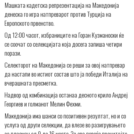
Машката кадетска репрезентација на Македонија
денеска го игра натпреварот против Турција на
Европското првенство.
Од 12:00 часот, избраниците на Горан Кузманоски ќе
се соочат со селекцијата која досега запиша четири
порази.
Селекторот на Македонија се реши за овој натпревар
да настапи во истиот состав што ја победи Италија на
вчерашната пресметка.
Надвор од комбинација останаа десното крило Андреј
Георгиев и голманот Мелин Фехми.
Македонија има шанси со позитивен резултат, но и со
услуга од други селекции, да влезе во разигрувањето
за пласман од 9 до 16 место. За ова повеќе прочитајте