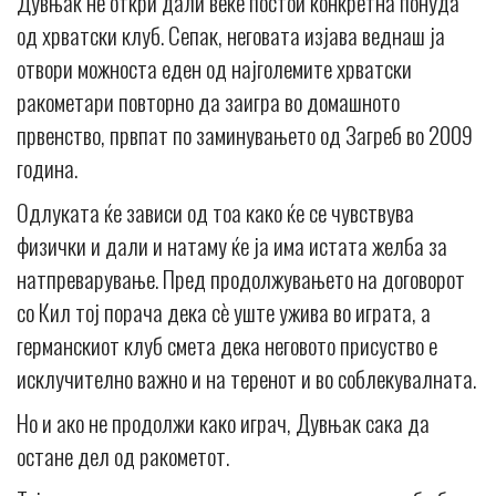
Дувњак не откри дали веќе постои конкретна понуда
од хрватски клуб. Сепак, неговата изјава веднаш ја
отвори можноста еден од најголемите хрватски
ракометари повторно да заигра во домашното
првенство, првпат по заминувањето од Загреб во 2009
година.
Одлуката ќе зависи од тоа како ќе се чувствува
физички и дали и натаму ќе ја има истата желба за
натпреварување. Пред продолжувањето на договорот
со Кил тој порача дека сè уште ужива во играта, а
германскиот клуб смета дека неговото присуство е
исклучително важно и на теренот и во соблекувалната.
Но и ако не продолжи како играч, Дувњак сака да
остане дел од ракометот.