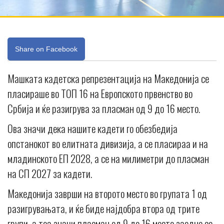
Share on Facebook
Mашката кадетска репрезентација на Македонија се
пласираше во ТОП 16 на Европското првенство во
Србија и ќе разигрува за пласман од 9 до 16 место.
Ова значи дека нашите кадети го обезбедија
опстанокот во елитната дивизија, а се пласираа и на
младинското ЕП 2028, а се на милиметри до пласман
на СП 2027 за кадети.
Македонија заврши на второто место во групата 1 од
разигрувањата, и ќе биде најдобра втора од трите
групи, а тоа значи пласман од 9 до 16 место заедно со