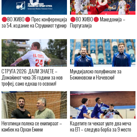
ВО ЖИВО
Прес конференција
ВО ЖИВО
Македонија –
за 54. издание на Струшкиот турнир
Португалија
СТРУГА 2026: ДАЛИ ЗНАЕТЕ –
Мундијалско полуфинале за
Домаќинот чека 36 години за нов
Божиновски и Начевски!
трофеј, само еднаш го освоил!
Неготинци полека се екипираат –
Кадетите ги чекаат уште два меча
камбек на Орхан Емини
на ЕП – следува борба за 9 место