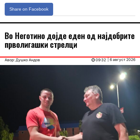
Share on Facebook
Во Неготино дојде еден од најдобрите
прволигашки стрелци
| 6 август 2026
Авор: Душко Андов
09:32