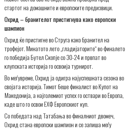
стартот на домашните и европските предизвици.
Охрид – бранителот пристигнува како европски
шампион
Oхрид ќе пристигне во Струга како бранител на
трофејот. Минатото лето „гладијаторите“ во финалето
го победија Бутел Скопје со 30-24 и првпат во
клупската историја го освоија турнирот.
Во меѓувреме, Охрид ја одигра најуспешната сезона во
својата историја. Тимот беше финалист во Купот на
Македонија, а најголемиот успех го оствари во Европа,
каде што го освои ЕХФ Европскиот куп.
Со победата над Татабања во финалниот двомеч,
Охрид стана европски шампион и се запиша меѓу