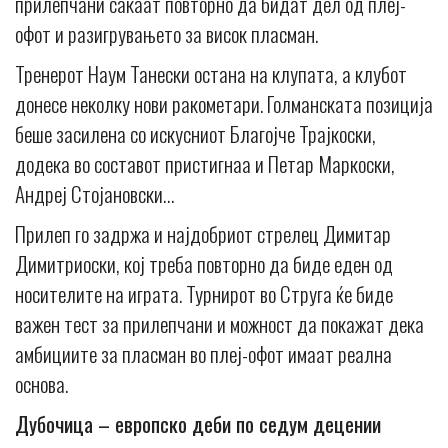
прилепчани сакаат повторно да бидат дел од плеј-
офот и разигрувањето за висок пласман.
Тренерот Наум Танески остана на клупата, а клубот
донесе неколку нови ракометари. Голманската позиција
беше засилена со искусниот Благојче Трајкоски,
додека во составот пристигнаа и Петар Маркоски,
Андреј Стојановски…
Прилеп го задржа и најдобриот стрелец Димитар
Димитриоски, кој треба повторно да биде еден од
носителите на играта. Турнирот во Струга ќе биде
важен тест за прилепчани и можност да покажат дека
амбициите за пласман во плеј-офот имаат реална
основа.
Дубочица – европско деби по седум децении