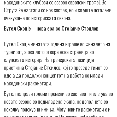
македонските клубови со освоен европски трофеј. Во
Струга ќе настапи со нов состав, но и со уште поголеми
очекувања по историската сезона.
Бутел Скопје – нова ера со Стојанче Стоилов
Бутел Скопје минатата година играше во финалето на
турнирот, а ова лето отвора нова страница во
клупската историја. На тренерската позиција
пристигна Стојанче Стоилов, кој го презеде тимот со
идеја да продолжи концептот на работа со млади
македонски ракометари.
Бутел направи големи промени во составот и влегува во
новата сезона со подмладена екипа, надополнета со
неколку поискусни имиња. Меѓу новите ракометари е и
искусниот голман Градимир Чаневски, кој треба да