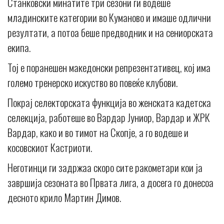
Станковски минатите три сезони ги водеше
младинските категории во Куманово и имаше одлични
резултати, а потоа беше предводник и на сениорската
екипа.
Тој е поранешен македонски репрезентативец, кој има
големо тренерско искуство во повеќе клубови.
Покрај селекторската функција во женската кадетска
селекција, работеше во Вардар Јуниор, Вардар и ЖРК
Вардар, како и во тимот на Скопје, а го водеше и
косовскиот Кастриоти.
Неготинци ги задржаа скоро сите ракометари кои ја
завршија сезоната во Првата лига, а досега го донесоа
десното крило Мартин Димов.