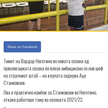
Share on Facebook
Тимот на Вардар Неготино во новата сезона од
прволигашката сезона ќе влезе амбициозно со нов шеф
на стручниот штаб – на клупата седнува Аце
Станковски.
Ова е практично камбек за Станковски во Неготино,
откако работеше таму во сезоната 2021/22.