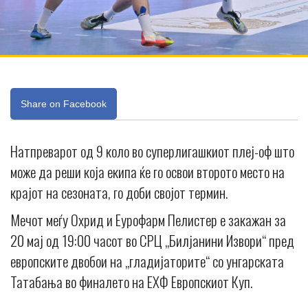
Share on Facebook
Натпреварот од 9 коло во суперлигашкиот плеј-оф што
може да реши која екипа ќе го освои второто место на
крајот на сезоната, го доби својот термин.
Мечот меѓу Охрид и Еурофарм Пелистер е закажан за
20 мај од 19:00 часот во СРЦ „Билјанини Извори“ пред
европските двобои на „гладијаторите“ со унгарската
Татабања во финалето на ЕХФ Европскиот Куп.