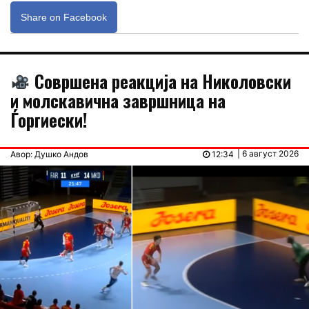
Share on Facebook
Совршена реакција на Николовски
и молскавична завршница на
Ѓоргиески!
| 6 август 2026
Авор: Душко Андов
12:34