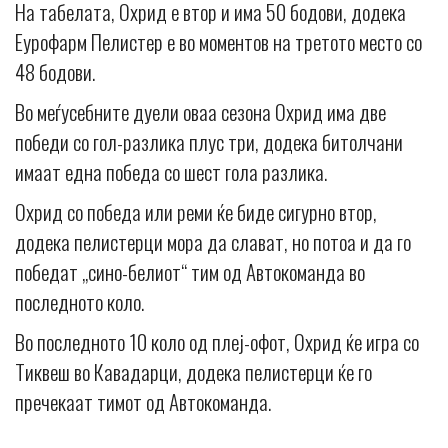
На табелата, Oхрид е втор и има 50 бодови, додека
Еурофарм Пелистер е во моментов на третото место со
48 бодови.
Во меѓусебните дуели оваа сезона Охрид има две
победи со гол-разлика плус три, додека битолчани
имаат една победа со шест гола разлика.
Охрид со победа или реми ќе биде сигурно втор,
додека пелистерци мора да слават, но потоа и да го
победат „сино-белиот“ тим од Автокоманда во
последното коло.
Во последното 10 коло од плеј-офот, Охрид ќе игра со
Тиквеш во Кавадарци, додека пелистерци ќе го
пречекаат тимот од Автокоманда.