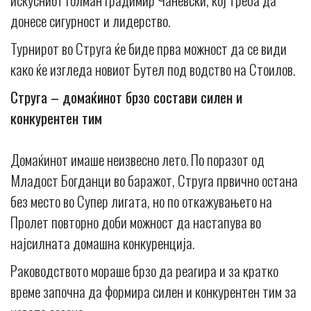
донесе сигурност и лидерство.
Турнирот во Струга ќе биде прва можност да се види
како ќе изгледа новиот Бутел под водство на Стоилов.
Струга – домаќинот брзо состави силен и
конкурентен тим
Домаќинот имаше неизвесно лето. По поразот од
Младост Богданци во баражот, Струга првично остана
без место во Супер лигата, но по откажувањето на
Пролет повторно доби можност да настапува во
најсилната домашна конкуренција.
Раководството мораше брзо да реагира и за кратко
време започна да формира силен и конкурентен тим за