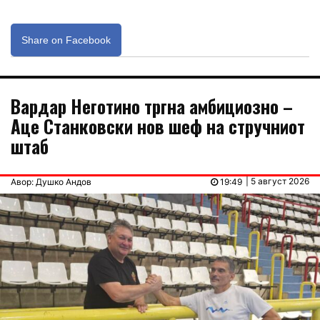
Share on Facebook
Вардар Неготино тргна амбициозно –
Аце Станковски нов шеф на стручниот
штаб
| 5 август 2026
Авор: Душко Андов
19:49