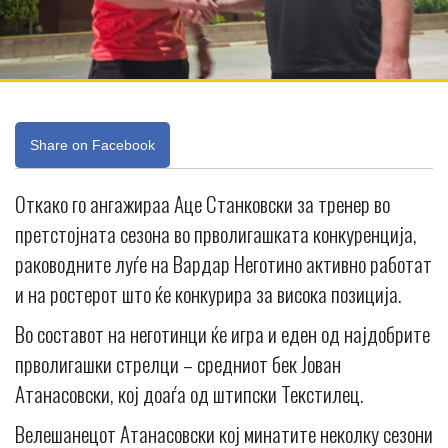
Share on Facebook
Откако го ангажираа Аце Станковски за тренер во
претстојната сезона во прволигашката конкуренција,
раководните луѓе на Вардар Неготино активно работат
и на ростерот што ќе конкурира за висока позиција.
Во составот на неготинци ќе игра и еден од најдобрите
прволигашки стрелци – средниот бек Јован
Атанасовски, кој доаѓа од штипски Текстилец.
Велешанецот Атанасовски кој минатите неколку сезони