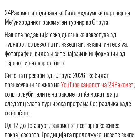
24Ракомет и годинава ќе биде медиумски партнер на
Меѓународниот ракометен турнир во Струга.
Нашата редакција секојдневно ќе известува од
турнирот со резултати, извештаи, изјави, интервјуа,
фотографии, видеа и сите најважни информации од
теренот и надвор од него.
Сите натпревари од „Струга 2026“ ќе бидат
пренесувани во живо на
YouTube каналот на 24Ракомет
,
со што љубителите на ракометот ќе можат да ја
следат целата турнирска програма без разлика каде
се наоѓаат.
Од 12 до 15 август, ракометот повторно ќе живее
покрај езерото. Традицијата продолжува, новите екипи