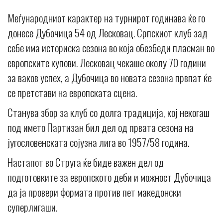
Меѓународниот карактер на турнирот годинава ќе го
донесе Дубочица 54 од Лесковац. Српскиот клуб зад
себе има историска сезона во која обезбеди пласман во
европските купови. Лесковац чекаше околу 70 години
за ваков успех, а Дубочица во новата сезона првпат ќе
се претстави на европската сцена.
Станува збор за клуб со долга традиција, кој некогаш
под името Партизан бил дел од првата сезона на
југословенската сојузна лига во 1957/58 година.
Настапот во Струга ќе биде важен дел од
подготовките за европското деби и можност Дубочица
да ја провери формата против пет македонски
суперлигаши.