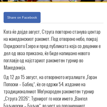
Share on Facebook
Кога ќе дојде август, Струга повторно станува центар
на македонскиот ракомет. Под отворено небо, покрај
Охридското Езеро и пред публиката која со децении е
дел од оваа приказна, ќе биде напишано новото
поглавје од најстариот ракометен турнир во
Македонија.
Од 12 до 15 август, на отвореното игралиште „Горан
Попоски – Бабец“, ќе се одржи 54. издание на
традиционалниот Меѓународен ракометен турнир
„Струга 2026“. Турнирот го носи името „Вангел
Баљукоски – Баљук“, во чест на поранешниот