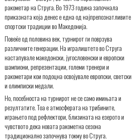
ракометар на Струга. Во 1973 година започнала
приказната која денес е една од најпрепознатливите
спортски традиции во Македонија.
Повеќе од половина век, турнирот ги поврзува
различните генерации. На игралиштето во Струга
настапувале македонски, југословенски и европски
шампиони, репрезентации, големи тренери и
ракометари кои подоцна освојувале европски, светски
и олимписки медали.
Но, посебноста на турнирот не се само имињата и
резултатите. Тоа е атмосферата на трибините,
играњето под рефлектори, близината на езерото и
чувството дека новата ракометна сезона
традиционално започнува токму во Струга.