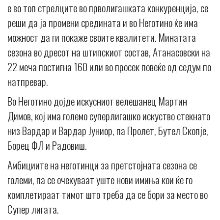
е во топ стрелците во прволигашката конкуренција, се
реши да ја промени средината и во Неготино ќе има
можност да ги покаже своите квалитети. Минатата
сезона во дресот на штипскиот состав, Атанасовски на
22 меча постигна 160 или во просек повеќе од седум по
натпревар.
Во Неготино дојде искусниот велешанец Мартин
Димов, кој има големо суперлигашко искуство стекнато
низ Вардар и Вардар Јуниор, па Пролет, Бутел Скопје,
Борец ФЛ и Радовиш.
Амбициите на неготинци за претстојната сезона се
големи, па се очекуваат уште нови имиња кои ќе го
комплетираат тимот што треба да се бори за место во
Супер лигата.