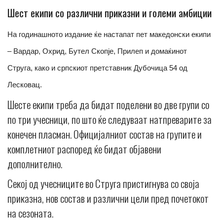
Шест екипи со различни приказни и големи амбиции
На годинашното издание ќе настапат пет македонски екипи
– Вардар, Охрид, Бутел Скопје, Прилеп и домаќинот
Струга, како и српскиот претставник Дубочица 54 од
Лесковац.
Шесте екипи треба да бидат поделени во две групи со
по три учесници, по што ќе следуваат натпреварите за
конечен пласман. Официјалниот состав на групите и
комплетниот распоред ќе бидат објавени
дополнително.
Секој од учесниците во Струга пристигнува со своја
приказна, нов состав и различни цели пред почетокот
на сезоната.