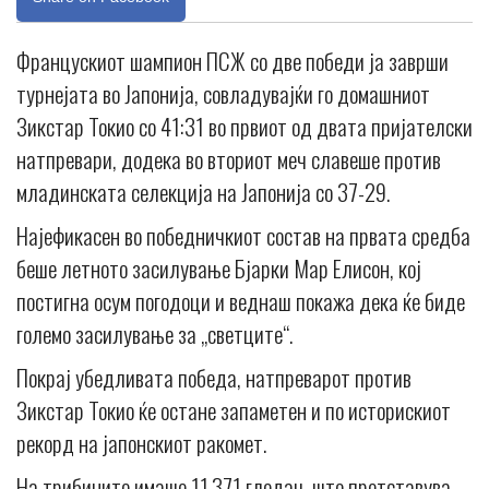
Францускиот шампион ПСЖ со две победи ја заврши
турнејата во Јапонија, совладувајќи го домашниот
Зикстар Токио со 41:31 во првиот од двата пријателски
натпревари, додека во вториот меч славеше против
младинската селекција на Јапонија со 37-29.
Најефикасен во победничкиот состав на првата средба
беше летното засилување Бјарки Мар Елисон, кој
постигна осум погодоци и веднаш покажа дека ќе биде
големо засилување за „светците“.
Покрај убедливата победа, натпреварот против
Зикстар Токио ќе остане запаметен и по историскиот
рекорд на јапонскиот ракомет.
На трибините имаше 11.371 гледач, што претставува