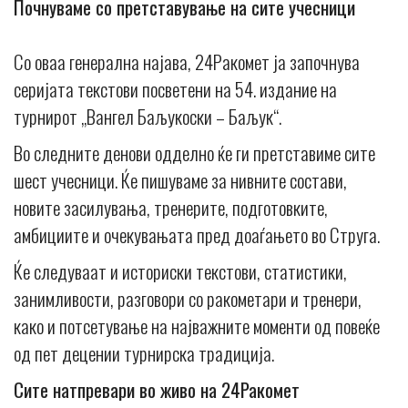
Почнуваме со претставување на сите учесници
Со оваа генерална најава, 24Ракомет ја започнува
серијата текстови посветени на 54. издание на
турнирот „Вангел Баљукоски – Баљук“.
Во следните денови одделно ќе ги претставиме сите
шест учесници. Ќе пишуваме за нивните состави,
новите засилувања, тренерите, подготовките,
амбициите и очекувањата пред доаѓањето во Струга.
Ќе следуваат и историски текстови, статистики,
занимливости, разговори со ракометари и тренери,
како и потсетување на најважните моменти од повеќе
од пет децении турнирска традиција.
Сите натпревари во живо на 24Ракомет