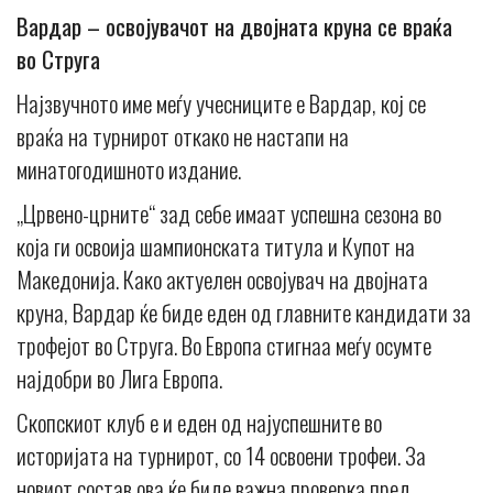
Вардар – освојувачот на двојната круна се враќа
во Струга
Најзвучното име меѓу учесниците е Вардар, кој се
враќа на турнирот откако не настапи на
минатогодишното издание.
„Црвено-црните“ зад себе имаат успешна сезона во
која ги освоија шампионската титула и Купот на
Македонија. Како актуелен освојувач на двојната
круна, Вардар ќе биде еден од главните кандидати за
трофејот во Струга. Во Европа стигнаа меѓу осумте
најдобри во Лига Европа.
Скопскиот клуб е и еден од најуспешните во
историјата на турнирот, со 14 освоени трофеи. За
новиот состав ова ќе биде важна проверка пред