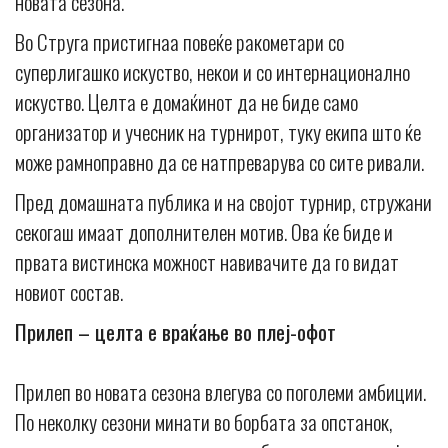
новата сезона.
Во Струга пристигнаа повеќе ракометари со
суперлигашко искуство, некои и со интернационално
искуство. Целта е домаќинот да не биде само
организатор и учесник на турнирот, туку екипа што ќе
може рамноправно да се натпреварува со сите ривали.
Пред домашната публика и на својот турнир, стружани
секогаш имаат дополнителен мотив. Ова ќе биде и
првата вистинска можност навивачите да го видат
новиот состав.
Прилеп – целта е враќање во плеј-офот
Прилеп во новата сезона влегува со поголеми амбиции.
По неколку сезони минати во борбата за опстанок,