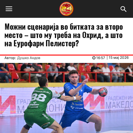
Можни сценарија во битката за второ
место – што му треба на Охрид, а што
на Еурофарм Пелистер?
|
15 мај 2026
Автор:
Душко Андов
16:57