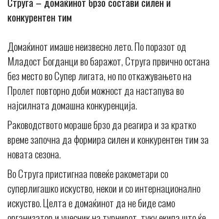
Струга – домаќинот брзо состави силен и
конкурентен тим
Домаќинот имаше неизвесно лето. По поразот од
Младост Богданци во баражот, Струга првично остана
без место во Супер лигата, но по откажувањето на
Пролет повторно доби можност да настапува во
најсилната домашна конкуренција.
Раководството мораше брзо да реагира и за кратко
време започна да формира силен и конкурентен тим за
новата сезона.
Во Струга пристигнаа повеќе ракометари со
суперлигашко искуство, некои и со интернационално
искуство. Целта е домаќинот да не биде само
организатор и учесник на турнирот, туку екипа што ќе