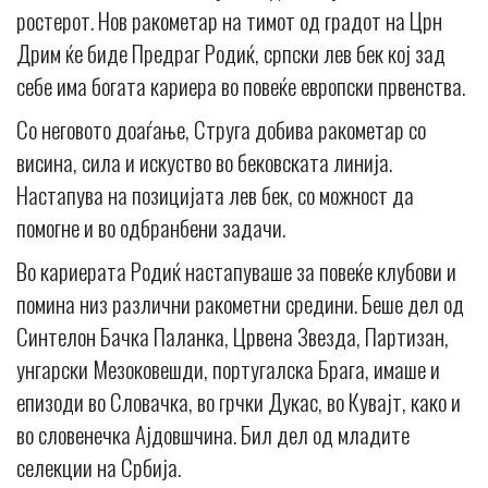
ростерот. Нов ракометар на тимот од градот на Црн
Дрим ќе биде Предраг Родиќ, српски лев бек кој зад
себе има богата кариера во повеќе европски првенства.
Со неговото доаѓање, Струга добива ракометар со
висина, сила и искуство во бековската линија.
Настапува на позицијата лев бек, со можност да
помогне и во одбранбени задачи.
Во кариерата Родиќ настапуваше за повеќе клубови и
помина низ различни ракометни средини. Беше дел од
Синтелон Бачка Паланка, Црвена Звезда, Партизан,
унгарски Мезоковешди, португалска Брага, имаше и
епизоди во Словачка, во грчки Дукас, во Кувајт, како и
во словенечка Ајдовшчина. Бил дел од младите
селекции на Србија.