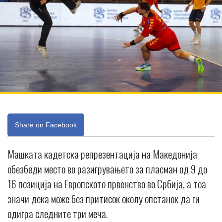
Share on Facebook
Машката кадетска репрезентација на Македонија
обезбеди место во разигрувањето за пласман од 9 до
16 позиција на Европското првенство во Србија, а тоа
значи дека може без притисок околу опстанок да ги
одигра следните три меча.