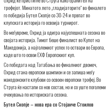
Oхрид ќе пристигне во Струга како бранител на
трофејот. Минатото лето „гладијаторите“ во финалето
го победија Бутел Скопје со 30-24 и првпат во
клупската историја го освоија турнирот.
Во меѓувреме, Охрид ја одигра најуспешната сезона во
својата историја. Тимот беше финалист во Купот на
Македонија, а најголемиот успех го оствари во Европа,
каде што го освои ЕХФ Европскиот куп.
Со победата над Татабања во финалниот двомеч,
Охрид стана европски шампион и се запиша меѓу
македонските клубови со освоен европски трофеј. Во
Струга ќе настапи со нов состав, но и со уште поголеми
очекувања по историската сезона.
Бутел Скопје – нова ера со Стојанче Стоилов