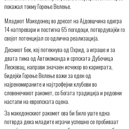
покажал токму Горење Велење.
Младиот Македонец во дресот на Ајдовшчина одигра
14 натпревари и постигна 65 погодоци, потврдувајќи го
својот потенцијал со одлична реализација.
Десниот бек, кој потекнува од Охрид, а играше и за
двата тима од Автокоманда и српската Дубочица
Лесковац, направи значаен исчекор во кариерата,
бидејќи Горење Велење важи за еден од
најреномираните и најтрофејни клубови во
словенечкиот ракомет, со богата традиција и редовни
настапи на европската сцена.
За македонскиот ракомет ова би било уште една
потврда дека младите играчи успешно се пробиваат