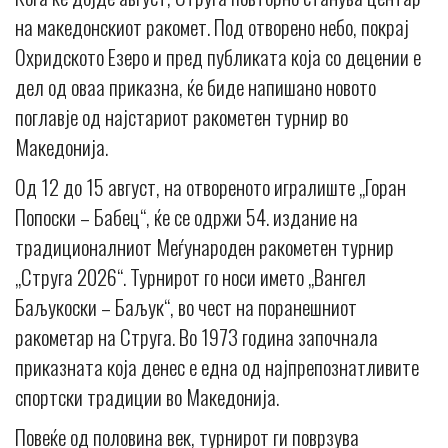
на македонскиот ракомет. Под отворено небо, покрај
Охридското Езеро и пред публиката која со децении е
дел од оваа приказна, ќе биде напишано новото
поглавје од најстариот ракометен турнир во
Македонија.
Од 12 до 15 август, на отвореното игралиште „Горан
Попоски – Бабец“, ќе се одржи 54. издание на
традиционалниот Меѓународен ракометен турнир
„Струга 2026“. Турнирот го носи името „Вангел
Баљукоски – Баљук“, во чест на поранешниот
ракометар на Струга. Во 1973 година започнала
приказната која денес е една од најпрепознатливите
спортски традиции во Македонија.
Повеќе од половина век, турнирот ги поврзува