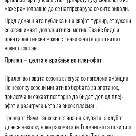
може рамноправно да се натпреварува со сите ривали.
Пред домашната публика и на својот турнир, стружани
секогаш имаат дополнителен мотив. Ова ќе биде и
првата вистинска можност навивачите да го видат
новиот состав.
Прилеп – целта е враќање во плеј-офот
Прилеп во новата сезона влегува со поголеми амбиции.
По неколку сезони минати во борбата за опстанок,
прилепчани сакаат повторно да бидат дел од плеј-
офот и разигрувањето за висок пласман.
Тренерот Наум Танески остана на клупата, а клубот
донесе неколку нови ракометари. Голманската позиција
беше засилена со искусниот Благојче Трајкоски,