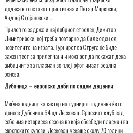
додека во составот пристигнаа и Петар Маркоски,
Андреј Стојановски…
Прилеп го задржа и најдобриот стрелец Димитар
Димитриоски, кој треба повторно да биде еден од
носителите на играта. Турнирот во Струга ќе биде
важен тест за прилепчани и можност да покажат дека
амбициите за пласман во плеј-офот имаат реална
основа.
Дубочица – европско деби по седум децении
Меѓународниот карактер на турнирот годинава ќе го
донесе Дубочица 54 од Лесковац. Српскиот клуб зад
себе има историска сезона во која обезбеди пласман во
европските купови. Лесковац чекаше околу 70 години