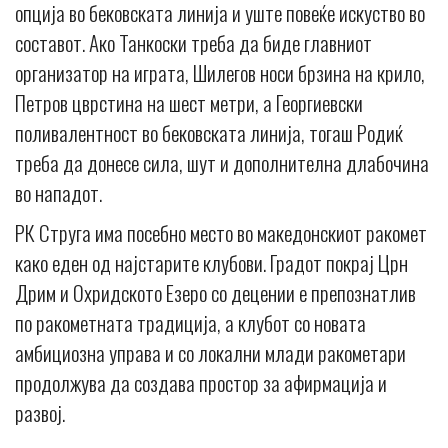
опција во бековската линија и уште повеќе искуство во
составот. Ако Танкоски треба да биде главниот
организатор на играта, Шилегов носи брзина на крило,
Петров цврстина на шест метри, а Георгиевски
поливалентност во бековската линија, тогаш Родиќ
треба да донесе сила, шут и дополнителна длабочина
во нападот.
РК Струга има посебно место во македонскиот ракомет
како еден од најстарите клубови. Градот покрај Црн
Дрим и Охридското Езеро со децении е препознатлив
по ракометната традиција, а клубот со новата
амбициозна управа и со локални млади ракометари
продолжува да создава простор за афирмација и
развој.