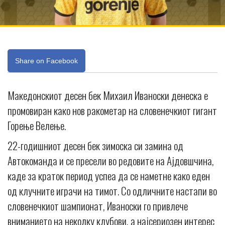
Share on Facebook
Македонскиот десен бек Михаил Иваноски денеска е
промовиран како нов ракометар на словенечкиот гигант
Горење Велење.
22-годишниот десен бек зимоска си замина од
Автокоманда и се пресели во редовите на Ајдовшчина,
каде за краток период успеа да се наметне како еден
од клучните играчи на тимот. Со одличните настапи во
словенечкиот шампионат, Иваноски го привлече
вниманието на неколку клубови, а најсериозен интерес