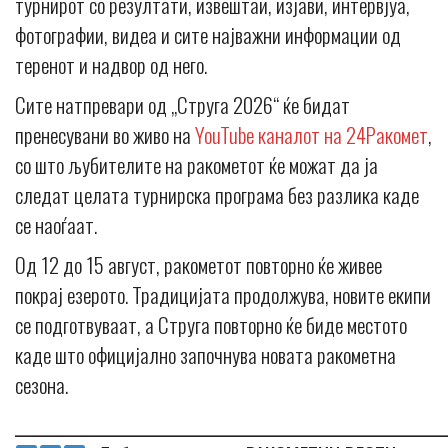
турнирот со резултати, извештаи, изјави, интервјуа,
фотографии, видеа и сите најважни информации од
теренот и надвор од него.
Сите натпревари од „Струга 2026“ ќе бидат
пренесувани во живо на
YouTube каналот на 24Ракомет
,
со што љубителите на ракометот ќе можат да ја
следат целата турнирска програма без разлика каде
се наоѓаат.
Од 12 до 15 август, ракометот повторно ќе живее
покрај езерото. Традицијата продолжува, новите екипи
се подготвуваат, а Струга повторно ќе биде местото
каде што официјално започнува новата ракометна
сезона.
_____________________________________________________________