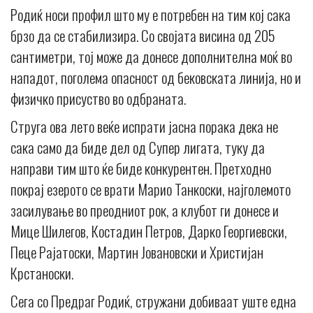
Родиќ носи профил што му е потребен на тим кој сака
брзо да се стабилизира. Со својата висина од 205
сантиметри, тој може да донесе дополнителна моќ во
нападот, поголема опасност од бековската линија, но и
физичко присуство во одбраната.
Струга ова лето веќе испрати јасна порака дека не
сака само да биде дел од Супер лигата, туку да
направи тим што ќе биде конкурентен. Претходно
покрај езерото се врати Марио Танкоски, најголемото
засилување во преодниот рок, а клубот ги донесе и
Мице Шилегов, Костадин Петров, Дарко Георгиевски,
Пеце Рајатоски, Мартин Јовановски и Христијан
Крстаноски.
Сега со Предраг Родиќ, стружани добиваат уште една