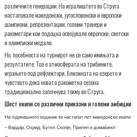
различните генерации. На игралиштето во Струга
настапувале македонски, југословенски и европски
шампиони, репрезентации, големи тренери и
ракометари кои подоцна освојувале европски, светски
и олимписки медали.
Но, посебноста на турнирот не се само имињата и
резултатите. Тоа е атмосферата на трибините,
играњето под рефлектори, близината на езерото и
чувството дека новата ракометна сезона
традиционално започнува токму во Струга.
Шест екипи со различни приказни и големи амбиции
На годинашното издание ќе настапат пет македонски екипи
– Вардар, Охрид, Бутел Скопје, Прилеп и домаќинот