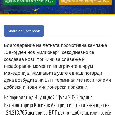
Share on Facebook
Благодарение на летната промотивна кампања
„Секој ден нов милионер“, секојдневно се
создаваа нови причини за славење и
незаборавни моменти за играчите ширум
Македонија. Кампањата уште еднаш потврди
дека возбудата на ВЛТ терминалите носи големи
добивки и нови милионерски приказни.
Во периодот од 8 јуни до 31 јули 2026 година,
Видеолотарија Касинос Австрија исплати неверојатни
124.213.765 денари за ВЛТ џекпот добивки, или повеќе