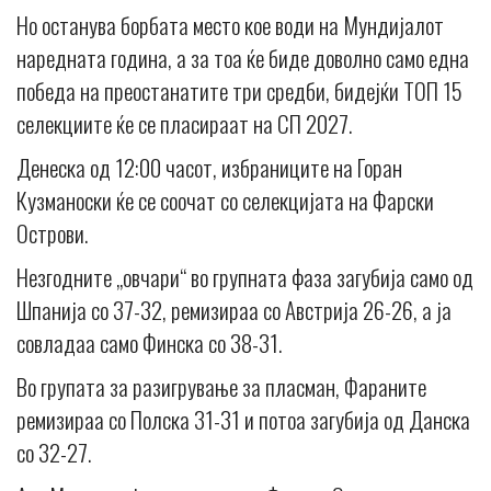
Но останува борбата место кое води на Мундијалот
наредната година, а за тоа ќе биде доволно само една
победа на преостанатите три средби, бидејќи ТОП 15
селекциите ќе се пласираат на СП 2027.
Денеска од 12:00 часот, избраниците на Горан
Кузманоски ќе се соочат со селекцијата на Фарски
Острови.
Незгодните „овчари“ во групната фаза загубија само од
Шпанија со 37-32, ремизираа со Австрија 26-26, а ја
совладаа само Финска со 38-31.
Во групата за разигрување за пласман, Фараните
ремизираа со Полска 31-31 и потоа загубија од Данска
со 32-27.