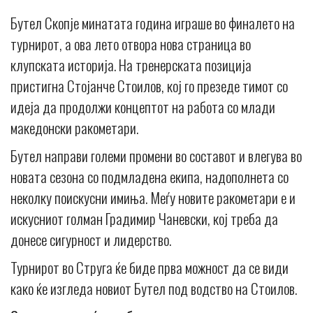
Бутел Скопје минатата година играше во финалето на
турнирот, а ова лето отвора нова страница во
клупската историја. На тренерската позиција
пристигна Стојанче Стоилов, кој го презеде тимот со
идеја да продолжи концептот на работа со млади
македонски ракометари.
Бутел направи големи промени во составот и влегува во
новата сезона со подмладена екипа, надополнета со
неколку поискусни имиња. Меѓу новите ракометари е и
искусниот голман Градимир Чаневски, кој треба да
донесе сигурност и лидерство.
Турнирот во Струга ќе биде прва можност да се види
како ќе изгледа новиот Бутел под водство на Стоилов.