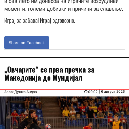
и ова лето им донесоа на играчите возбудливи
моменти, големи добивки и причини за славење.
Играј за забава! Играј одговорно.
Share on Facebook
„Овчарите“ се прва пречка за
Македонија до Мундијал
| 6 август 2026
Авор: Душко Андов
09:02