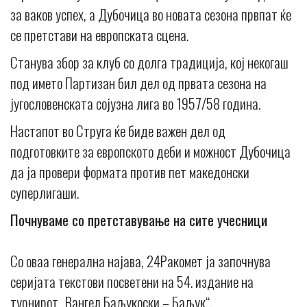
за ваков успех, а Дубочица во новата сезона првпат ќе
се претстави на европската сцена.
Станува збор за клуб со долга традиција, кој некогаш
под името Партизан бил дел од првата сезона на
југословенската сојузна лига во 1957/58 година.
Настапот во Струга ќе биде важен дел од
подготовките за европското деби и можност Дубочица
да ја провери формата против пет македонски
суперлигаши.
Почнуваме со претставување на сите учесници
Со оваа генерална најава, 24Ракомет ја започнува
серијата текстови посветени на 54. издание на
турнирот „Вангел Баљукоски – Баљук“.