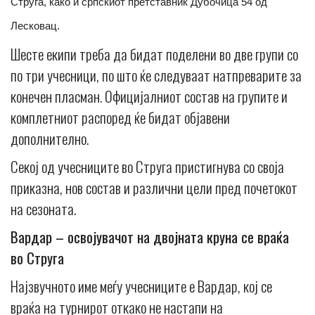
Струга, како и српскиот претставник Дубочица 54 од
Лесковац.
Шесте екипи треба да бидат поделени во две групи со
по три учесници, по што ќе следуваат натпреварите за
конечен пласман. Официјалниот состав на групите и
комплетниот распоред ќе бидат објавени
дополнително.
Секој од учесниците во Струга пристигнува со своја
приказна, нов состав и различни цели пред почетокот
на сезоната.
Вардар – освојувачот на двојната круна се враќа
во Струга
Најзвучното име меѓу учесниците е Вардар, кој се
враќа на турнирот откако не настапи на