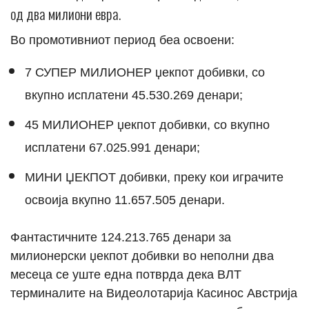
од два милиони евра.
Во промотивниот период беа освоени:
7 СУПЕР МИЛИОНЕР џекпот добивки, со
вкупно исплатени 45.530.269 денари;
45 МИЛИОНЕР џекпот добивки, со вкупно
исплатени 67.025.991 денари;
МИНИ ЏЕКПОТ добивки, преку кои играчите
освоија вкупно 11.657.505 денари.
Фантастичните 124.213.765 денари за
милионерски џекпот добивки во неполни два
месеца се уште една потврда дека ВЛТ
терминалите на Видеолотарија Касинос Австрија