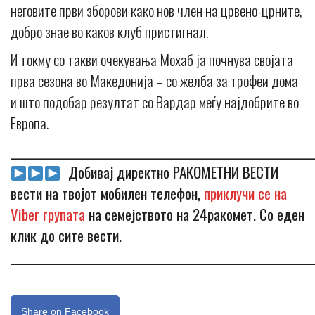
неговите први зборови како нов член на црвено-црните,
добро знае во каков клуб пристигнал.
И токму со такви очекувања Мохаб ја почнува својата
прва сезона во Македонија – со желба за трофеи дома
и што подобар резултат со Вардар меѓу најдобрите во
Европа.
_____________________________________________________________
Добивај директно РАКОМЕТНИ ВЕСТИ
вести на твојот мобилен телефон,
приклучи се на
Viber групата
на семејството на 24ракомет. Со еден
клик до сите вести.
_____________________________________________________________
Share on Facebook