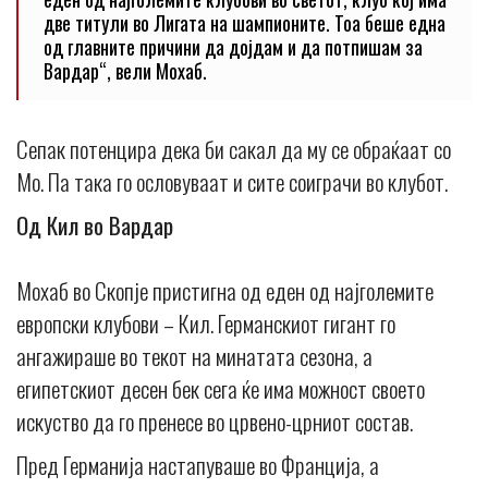
две титули во Лигата на шампионите. Тоа беше една
од главните причини да дојдам и да потпишам за
Вардар“, вели Мохаб.
Сепак потенцира дека би сакал да му се обраќаат со
Мо. Па така го ословуваат и сите соиграчи во клубот.
Од Кил во Вардар
Мохаб во Скопје пристигна од еден од најголемите
европски клубови – Кил. Германскиот гигант го
ангажираше во текот на минатата сезона, а
египетскиот десен бек сега ќе има можност своето
искуство да го пренесе во црвено-црниот состав.
Пред Германија настапуваше во Франција, а