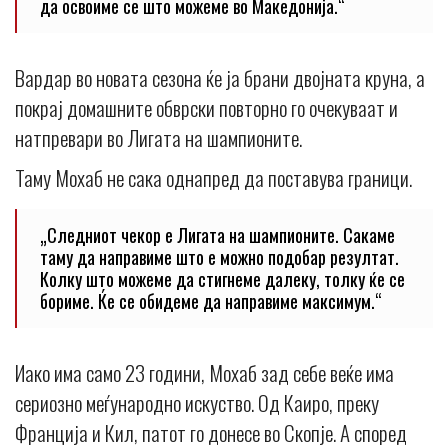
да освоиме се што можеме во Македонија.“
Вардар во новата сезона ќе ја брани двојната круна, а
покрај домашните обврски повторно го очекуваат и
натпревари во Лигата на шампионите.
Таму Мохаб не сака однапред да поставува граници.
„Следниот чекор е Лигата на шампионите. Сакаме
таму да направиме што е можно подобар резултат.
Колку што можеме да стигнеме далеку, толку ќе се
бориме. Ќе се обидеме да направиме максимум.“
Иако има само 23 години, Мохаб зад себе веќе има
сериозно меѓународно искуство. Од Каиро, преку
Франција и Кил, патот го донесе во Скопје. А според