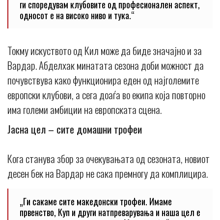
ги споредувам клубовите од професионален аспект,
односот е на високо ниво и тука.“
Токму искуството од Кил може да биде значајно и за
Вардар. Абделхак минатата сезона доби можност да
почувствува како функционира еден од најголемите
европски клубови, а сега доаѓа во екипа која повторно
има големи амбиции на европската сцена.
Јасна цел – сите домашни трофеи
Кога станува збор за очекувањата од сезоната, новиот
десен бек на Вардар не сака премногу да комплицира.
„Ги сакаме сите македонски трофеи. Имаме
првенство, Куп и други натпреварувања и наша цел е