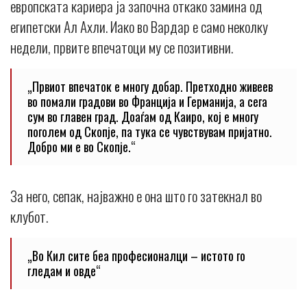
европската кариера ја започна откако замина од
египетски Ал Ахли. Иако во Вардар е само неколку
недели, првите впечатоци му се позитивни.
„Првиот впечаток е многу добар. Претходно живеев
во помали градови во Франција и Германија, а сега
сум во главен град. Доаѓам од Каиро, кој е многу
поголем од Скопје, па тука се чувствувам пријатно.
Добро ми е во Скопје.“
За него, сепак, најважно е она што го затекнал во
клубот.
„Во Кил сите беа професионалци – истото го
гледам и овде“