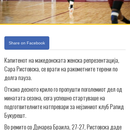
Share on Facebook
Капитенот на македонската женска репрезентација,
Сара Ристовска, се врати на ракометните терени по
долга пауза.
Откако десното крило го пропушти поголемиот дел од
минатата сезона, сега успешно стартуваше на
подготвителните натпревари за нејзиниот клуб Рапид
Букурешт.
Во ремито со Дунареа Браила, 27-27, Ристовска даде