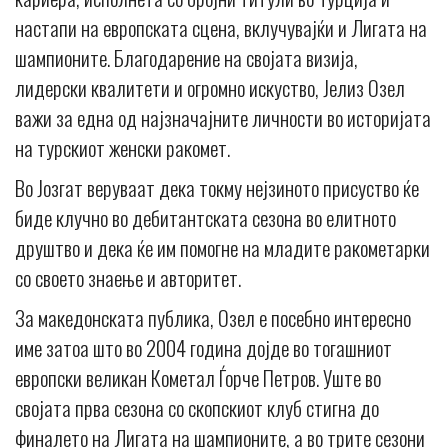
настапи на европската сцена, вклучувајќи и Лигата на
шампионите. Благодарение на својата визија,
лидерски квалитети и огромно искуство, Јелиз Озел
важи за една од најзначајните личности во историјата
на турскиот женски ракомет.
Во Јозгат веруваат дека токму нејзиното присуство ќе
биде клучно во дебитантската сезона во елитното
друштво и дека ќе им помогне на младите ракометарки
со своето знаење и авторитет.
За македонската публика, Озел е посебно интересно
име затоа што во 2004 година дојде во тогашниот
европски великан Кометал Ѓорче Петров. Уште во
својата прва сезона со скопскиот клуб стигна до
финалето на Лигата на шампионите, а во трите сезони