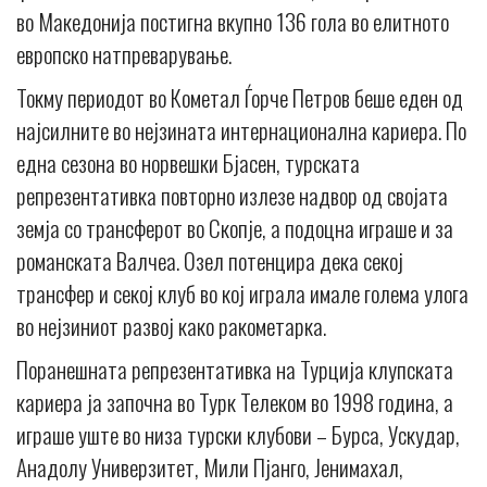
во Македонија постигна вкупно 136 гола во елитното
европско натпреварување.
Токму периодот во Кометал Ѓорче Петров беше еден од
најсилните во нејзината интернационална кариера. По
една сезона во норвешки Бјасен, турската
репрезентативка повторно излезе надвор од својата
земја со трансферот во Скопје, а подоцна играше и за
романската Валчеа. Озел потенцира дека секој
трансфер и секој клуб во кој играла имале голема улога
во нејзиниот развој како ракометарка.
Поранешната репрезентативка на Турција клупската
кариера ја започна во Турк Телеком во 1998 година, а
играше уште во низа турски клубови – Бурса, Ускудар,
Анадолу Универзитет, Мили Пјанго, Јенимахал,