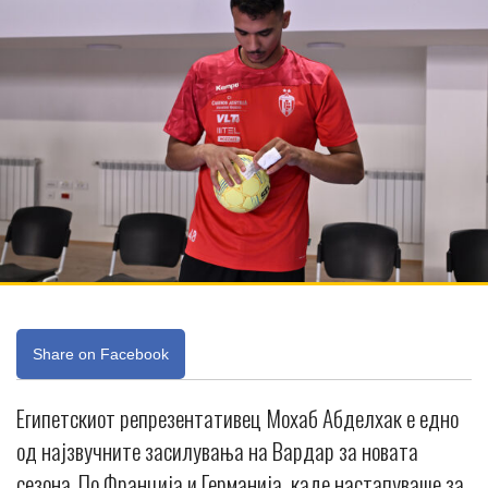
Share on Facebook
Египетскиот репрезентативец Мохаб Абделхак е едно
од најзвучните засилувања на Вардар за новата
сезона. По Франција и Германија, каде настапуваше за