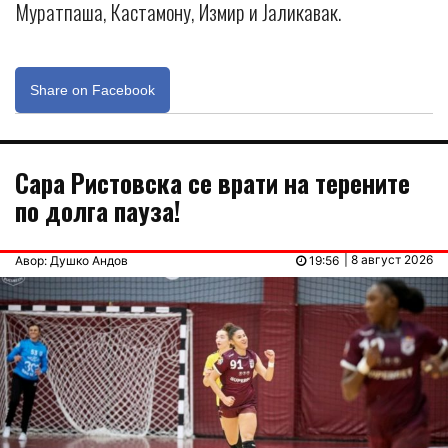
Муратпаша, Кастамону, Измир и Јаликавак.
Share on Facebook
Сара Ристовска се врати на терените
по долга пауза!
| 8 август 2026
Авор: Душко Андов
19:56