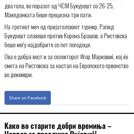
два гола, во поразот од ЧСМ Букурешт со 26-25,
Македонката беше прецизна три пати.
На третиот меч од пријателскиот турнир, Рапид
Букурешт славеше против Корона Брашов, а Ристовска
беше меѓу најдобрите со пет погодоци.
Ова е добра вест и за селекторот Игор Марковиќ, кој ќе
смета на Ристовска за настап на Европското првенство
во декември.
Share on Facebook
Kaко во старите добри времиња –
Червар го преслуша Вујовиќ!