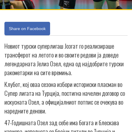
Share on Facebook
Новиот турски суперлигаш Јозгат го реализираше
трансферот на летото и во своите редови ја доведе
легендарната Јелиз Озел, една од најдобрите турски
ракометарки на сите времиња.
Клубот, кој оваа сезона избори историски пласман во
Супер лигата на Турција, постигна начелен договор со
искусната Озел, а официјалниот потпис се очекува во
наредните денови.
47-Годишната Озел зад себе има богата и блескава
кариера, исполнета со бројни титули во Турција и