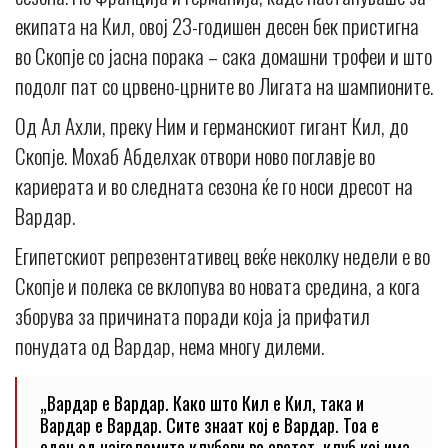
екипата на Кил, овој 23-годишен десен бек пристигна
во Скопје со јасна порака – сака домашни трофеи и што
подолг пат со црвено-црните во Лигата на шампионите.
Од Ал Ахли, преку Ним и германскиот гигант Кил, до
Скопје. Мохаб Абделхак отвори ново поглавје во
кариерата и во следната сезона ќе го носи дресот на
Вардар.
Египетскиот репрезентативец веќе неколку недели е во
Скопје и полека се вклопува во новата средина, а кога
зборува за причината поради која ја прифатил
понудата од Вардар, нема многу дилеми.
„Вардар е Вардар. Како што Кил е Кил, така и
Вардар е Вардар. Сите знаат кој е Вардар. Тоа е
еден од најголемите клубови во светот, клуб кој има