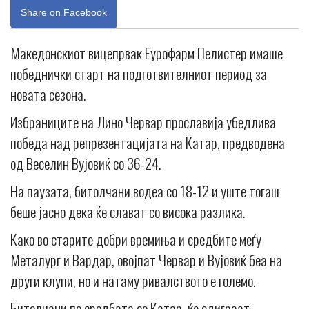
Share on Facebook
Македонскиот вицепрвак Еурофарм Пелистер имаше
победнички старт на подготвителниот период за
новата сезона.
Избраниците на Лино Червар прославија убедлива
победа над репрезентацијата на Катар, предводена
од Веселин Вујовиќ со 36-24.
На паузата, битолчани водеа со 18-12 и уште тогаш
беше јасно дека ќе слават со висока разлика.
Како во старите добри времиња и средбите меѓу
Металург и Вардар, овојпат Червар и Вујовиќ беа на
други клупи, но и натаму ривалството е големо.
Битолчани по средбата со Катар, ќе одиграат