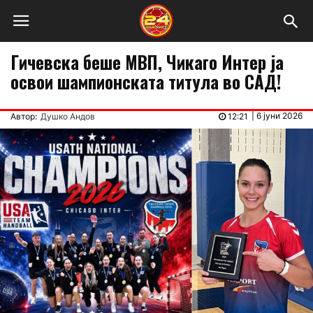
Гичевска беше МВП, Чикаго Интер ја
освои шампионската титула во САД!
|
6 јуни 2026
Автор:
Душко Андов
12:21