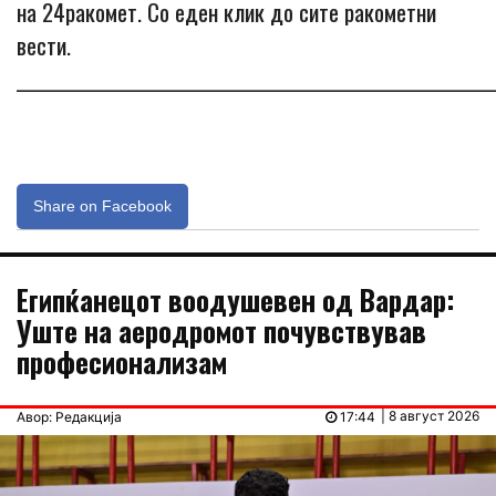
на 24ракомет. Со еден клик до сите ракометни
вести.
_____________________________________________________________
Share on Facebook
Египќанецот воодушевен од Вардар:
Уште на аеродромот почувствував
професионализам
| 8 август 2026
Авор: Редакција
17:44