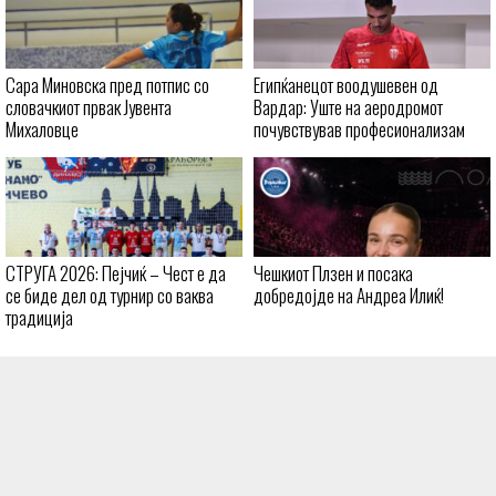
Сара Миновска пред потпис со
Египќанецот воодушевен од
словачкиот првак Јувента
Вардар: Уште на аеродромот
Михаловце
почувствував професионализам
СТРУГА 2026: Пејчиќ – Чест е да
Чешкиот Плзен и посака
се биде дел од турнир со ваква
добредојде на Андреа Илиќ!
традиција