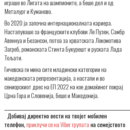
играше во Лигата на шампионите, а беше дел и од
Металург и Куманово.
Во 2020 ја започна интернационалната кариера.
Настапуваше за француските клубови Ле Пузен, Самбр
Авеннуа и Безансон, потоа за хрватската Локомотива
Загреб, романската Стинта Букурешт и руската Лада
Тољати.
Гичевска ги мина сите младински категории на
македонската репрезентација, а настапи и во
сениорскиот дрес на ЕП 2022 на кое домаќинот покрај
Црна Гора и Словенија, беше и Македонија.
_____________________________________________________________
Добивај директно вести на твојот мобилен
телефон,
приклучи се на Viber групата
на семејството