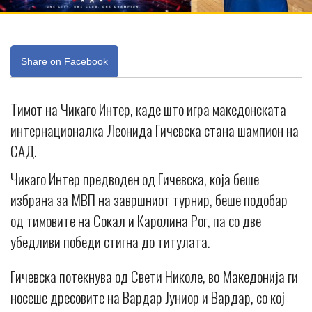
Share on Facebook
Тимот на Чикаго Интер, каде што игра македонската
интернационалка Леонида Гичевска стана шампион на
САД.
Чикаго Интер предводен од Гичевска, која беше
избрана за МВП на завршниот турнир, беше подобар
од тимовите на Сокал и Каролина Рог, па со две
убедливи победи стигна до титулата.
Гичевска потекнува од Свети Николе, во Македонија ги
носеше дресовите на Вардар Јуниор и Вардар, со кој