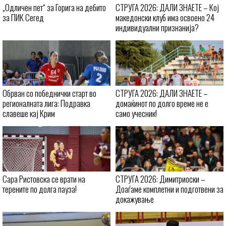
„Одличен пет“ за Горига на дебито
СТРУГА 2026: ДАЛИ ЗНАЕТЕ – Кој
за ПИК Сегед
македонски клуб има освоено 24
индивидуални признанија?
Обрван со победнички старт во
СТРУГА 2026: ДАЛИ ЗНАЕТЕ –
регионалната лига: Подравка
домаќинот по долго време не е
славеше кај Крим
само учесник!
Сара Ристовска се врати на
СТРУГА 2026: Димитриоски –
терените по долга пауза!
Доаѓаме комплетни и подготвени за
докажување