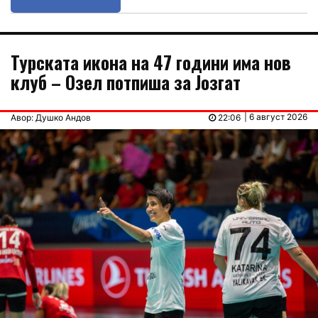
Турската икона на 47 години има нов
клуб – Озел потпиша за Јозгат
| 6 август 2026
Авор: Душко Андов
22:06