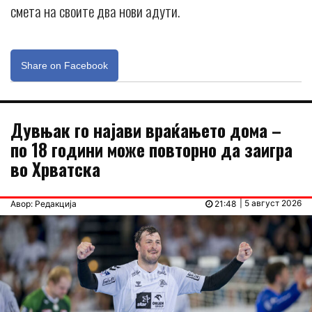
смета на своите два нови адути.
Share on Facebook
Дувњак го најави враќањето дома –
по 18 години може повторно да заигра
во Хрватска
| 5 август 2026
Авор: Редакција
21:48