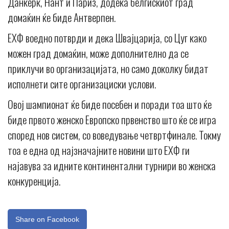
Данкерк, Нант и Париз, додека белгискиот град
домаќин ќе биде Антверпен.
ЕХФ воедно потврди и дека Швајцарија, со Цуг како
можен град домаќин, може дополнително да се
приклучи во организацијата, но само доколку бидат
исполнети сите организациски услови.
Овој шампионат ќе биде посебен и поради тоа што ќе
биде првото женско Европско првенство што ќе се игра
според нов систем, со воведување четвртфинале. Токму
тоа е една од најзначајните новини што ЕХФ ги
најавува за идните континентални турнири во женска
конкуренција.
Share on Facebook