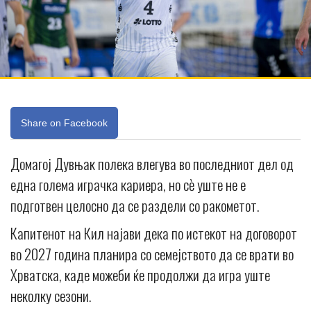
Share on Facebook
Домагој Дувњак полека влегува во последниот дел од
една голема играчка кариера, но сè уште не е
подготвен целосно да се раздели со ракометот.
Капитенот на Кил најави дека по истекот на договорот
во 2027 година планира со семејството да се врати во
Хрватска, каде можеби ќе продолжи да игра уште
неколку сезони.