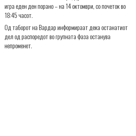
игра еден ден порано – на 14 октомври, со почеток во
18:45 часот.
Од таборот на Вардар информираат дека останатиот
дел од распоредот во групната фаза останува
непроменет.