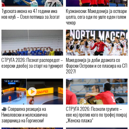
Турската икона на 47 години има
Кузманоски: Македонија ја оствари
нов клуб – Озел потпиша за Јозгат
целта, сега оди по уште еден голем
чекор
СТРУГА 2026: Познат распоредот –
Македонија ја доби драмата со
езерски двобој за старт на турнирот
Фарски Острови и се пласира на СП
2027!
Совршена реакција на
СТРУГА 2026: Познати групите –
Николовски и молскавична
еве кој против кого по трофеј покрај
завршница на Ѓоргиески!
„Женска плажа“