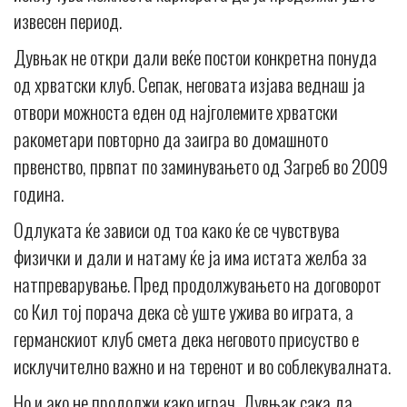
извесен период.
Дувњак не откри дали веќе постои конкретна понуда
од хрватски клуб. Сепак, неговата изјава веднаш ја
отвори можноста еден од најголемите хрватски
ракометари повторно да заигра во домашното
првенство, првпат по заминувањето од Загреб во 2009
година.
Одлуката ќе зависи од тоа како ќе се чувствува
физички и дали и натаму ќе ја има истата желба за
натпреварување. Пред продолжувањето на договорот
со Кил тој порача дека сè уште ужива во играта, а
германскиот клуб смета дека неговото присуство е
исклучително важно и на теренот и во соблекувалната.
Но и ако не продолжи како играч, Дувњак сака да