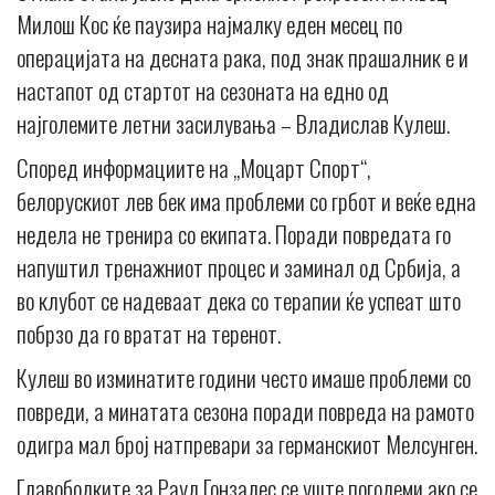
Милош Кос ќе паузира најмалку еден месец по
операцијата на десната рака, под знак прашалник е и
настапот од стартот на сезоната на едно од
најголемите летни засилувања – Владислав Кулеш.
Според информациите на „Моцарт Спорт“,
белорускиот лев бек има проблеми со грбот и веќе една
недела не тренира со екипата. Поради повредата го
напуштил тренажниот процес и заминал од Србија, а
во клубот се надеваат дека со терапии ќе успеат што
побрзо да го вратат на теренот.
Кулеш во изминатите години често имаше проблеми со
повреди, а минатата сезона поради повреда на рамото
одигра мал број натпревари за германскиот Мелсунген.
Главоболките за Раул Гонзалес се уште поголеми ако се