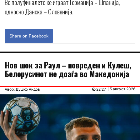
Во полуфиналето ќе играат Германија – Шпанија,
односно Данска – Словенија.
Share on Facebook
Нов шок за Раул – повреден и Кулеш,
Белорусинот не доаѓа во Македонија
| 5 август 2026
Авор: Душко Андов
22:27