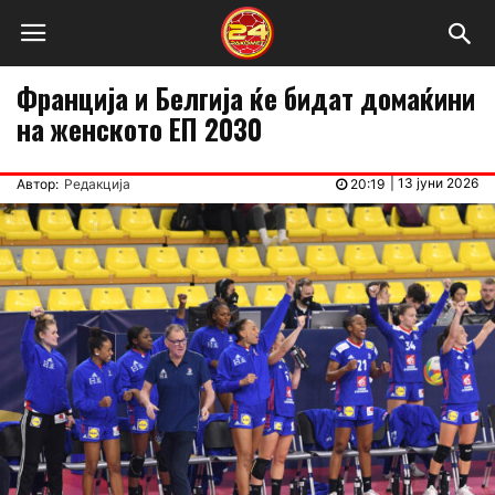
Франција и Белгија ќе бидат домаќини
на женското ЕП 2030
|
13 јуни 2026
Автор:
Редакција
20:19