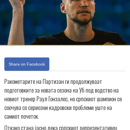
Share on Facebook
Ракометарите на Партизан ги продолжуваат
подготовките за новата сезона на Уб под водство на
новиот тренер Раул Гонзалес, но српскиот шампион се
соочува со сериозни кадровски проблеми уште на
самиот почеток.
Откако стана јасно дека српскиот репрезентативец