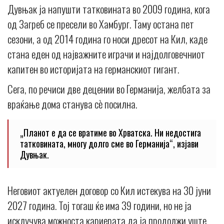
Дувњак ја напушти татковината во 2009 година, кога
од Загреб се пресели во Хамбург. Таму остана пет
сезони, а од 2014 година го носи дресот на Кил, каде
стана еден од најважните играчи и најдолговечниот
капитен во историјата на германскиот гигант.
Сега, по речиси две децении во Германија, желбата за
враќање дома станува сè посилна.
„Планот е да се вратиме во Хрватска. Ни недостига
татковината, многу долго сме во Германија“, изјави
Дувњак.
Неговиот актуелен договор со Кил истекува на 30 јуни
2027 година. Тој тогаш ќе има 39 години, но не ја
исклучува можноста кариерата да ја продолжи уште