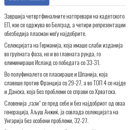
Завршија четвртфиналните натпревари на кадетското
ЕП, кое се одржува во Белград, а четири репрезентации
обезбедија пласман меѓу најдобрите.
Селекцијата на Германија, која имаше слаби изданија
во групната фаза, но и во главната рунда, го
елиминираше Исланд со победата со 33-31.
Во полуфиналето се пласираше и Шпанија, која
славеше против Франција со 29-27, а во ТОП 4 се најде
и Данска, која без проблеми се справи со Хрватска.
Словенија „гази“ се пред себе и без најдобриот од оваа
генерација, Аљуш Анжиќ, ја совлада селекцијата на
Унгарија без особени проблеми, 32-27.