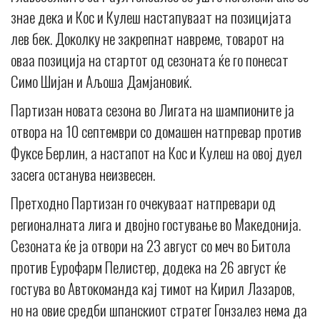
знае дека и Кос и Кулеш настапуваат на позицијата
лев бек. Доколку не закрепнат навреме, товарот на
оваа позиција на стартот од сезоната ќе го понесат
Симо Шијан и Аљоша Дамјановиќ.
Партизан новата сезона во Лигата на шампионите ја
отвора на 10 септември со домашен натпревар против
Фуксе Берлин, а настапот на Кос и Кулеш на овој дуел
засега останува неизвесен.
Претходно Партизан го очекуваат натпревари од
регионалната лига и двојно гостување во Македонија.
Сезоната ќе ја отвори на 23 август со меч во Битола
против Еурофарм Пелистер, додека на 26 август ќе
гостува во Автокоманда кај тимот на Кирил Лазаров,
но на овие средби шпанскиот стратег Гонзалез нема да