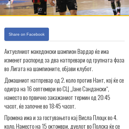
Share on Facebook
Актуелниот македонски шампион Вардар ќе има
изменет распоред за два натпревари од групната фаза
во Лигата на шампионите, објави клубот.
Домашниот натпревар од 2. коло против Нант, кој ќе се
одигра на 16 септември во СЦ „Јане Сандански“,
наместо во првично закажаниот термин од 20:45
часот, ќе започне во 18:45 часот.
Промена има и за гостувањето кај Висла Плоцк во 4.
коло. Наместо на 15 октомври, дуелот во Полска ќе се