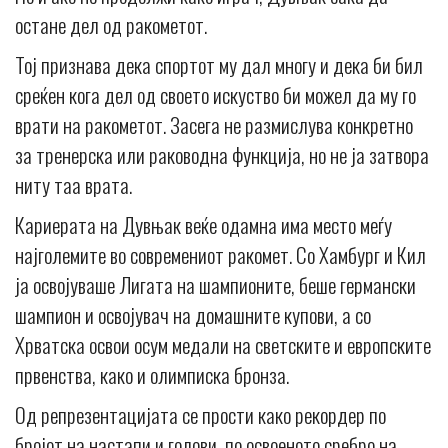
остане дел од ракометот.
Тој признава дека спортот му дал многу и дека би бил
среќен кога дел од своето искуство би можел да му го
врати на ракометот. Засега не размислува конкретно
за тренерска или раководна функција, но не ја затвора
ниту таа врата.
Кариерата на Дувњак веќе одамна има место меѓу
најголемите во современиот ракомет. Со Хамбург и Кил
ја освојуваше Лигата на шампионите, беше германски
шампион и освојувач на домашните купови, а со
Хрватска освои осум медали на светските и европските
првенства, како и олимписка бронза.
Од репрезентацијата се прости како рекордер по
бројот на настапи и голови, по освоеното сребро на