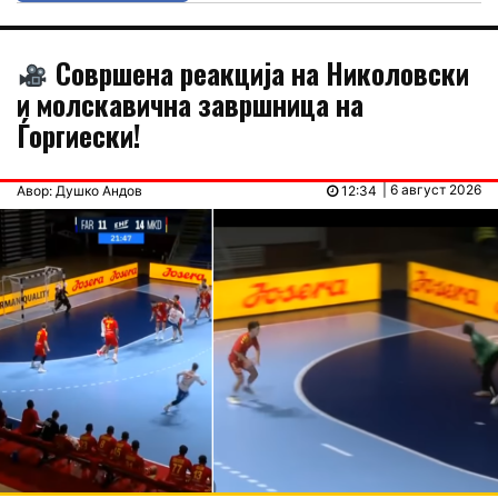
Совршена реакција на Николовски
и молскавична завршница на
Ѓоргиески!
| 6 август 2026
Авор: Душко Андов
12:34