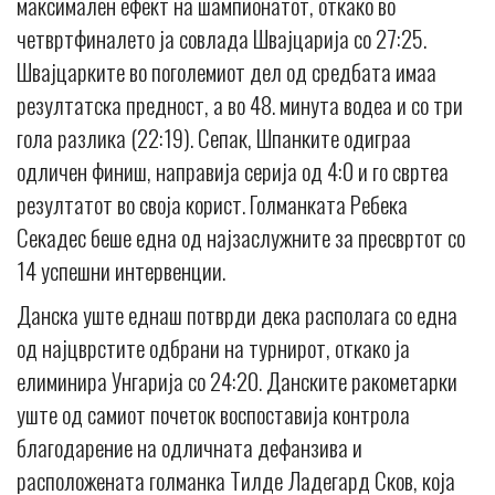
максимален ефект на шампионатот, откако во
четвртфиналето ја совлада Швајцарија со 27:25.
Швајцарките во поголемиот дел од средбата имаа
резултатска предност, а во 48. минута водеа и со три
гола разлика (22:19). Сепак, Шпанките одиграа
одличен финиш, направија серија од 4:0 и го свртеа
резултатот во своја корист. Голманката Ребека
Секадес беше една од најзаслужните за пресвртот со
14 успешни интервенции.
Данска уште еднаш потврди дека располага со една
од најцврстите одбрани на турнирот, откако ја
елиминира Унгарија со 24:20. Данските ракометарки
уште од самиот почеток воспоставија контрола
благодарение на одличната дефанзива и
расположената голманка Тилде Ладегард Сков, која