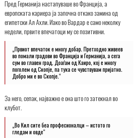
Пред Германија настапуваше во Франција, а
европската кариера ја започна откако замина од
египетски Ал Ахли. Иако во Вардар е само неколку
недели, првите впечатоци му се позитивни.
„Првиот впечаток е многу добар. Претходно живеев
во помали градови во Франција и Германија, а сега
сум во главен град. Доаѓам од Каиро, кој е многу
поголем од Скопје, па тука се чувствувам пријатно.
Добро ми е во Скопје.“
За него, сепак, најважно е она што го затекнал во
клубот.
„Во Кил сите беа професионалци – истото го
гледам и овде“