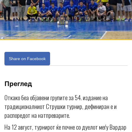
Share on Facebook
Преглед
Откако беа објавени групите за 54. издание на
традиционалниот Струшки турнир, дефиниран е и
распоредот на натпреварите.
На 12 август, турнирот ќе почне со дуелот меѓу Вардар