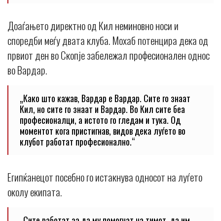
Доаѓањето директно од Кил неминовно носи и
споредби меѓу двата клуба. Мохаб потенцира дека од
првиот ден во Скопје забележал професионален однос
во Вардар.
„Како што кажав, Вардар е Вардар. Сите го знаат
Кил, но сите го знаат и Вардар. Во Кил сите беа
професионалци, а истото го гледам и тука. Од
моментот кога пристигнав, видов дека луѓето во
клубот работат професионално.“
Египќанецот посебно го истакнува односот на луѓето
околу екипата.
„Сите работат за да му помогнат на тимот, да им