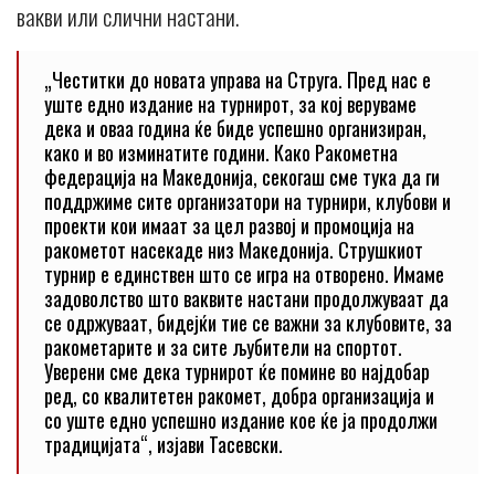
вакви или слични настани.
„Честитки до новата управа на Струга. Пред нас е
уште едно издание на турнирот, за кој веруваме
дека и оваа година ќе биде успешно организиран,
како и во изминатите години. Како Ракометна
федерација на Македонија, секогаш сме тука да ги
поддржиме сите организатори на турнири, клубови и
проекти кои имаат за цел развој и промоција на
ракометот насекаде низ Македонија. Струшкиот
турнир е единствен што се игра на отворено. Имаме
задоволство што ваквите настани продолжуваат да
се одржуваат, бидејќи тие се важни за клубовите, за
ракометарите и за сите љубители на спортот.
Уверени сме дека турнирот ќе помине во најдобар
ред, со квалитетен ракомет, добра организација и
со уште едно успешно издание кое ќе ја продолжи
традицијата“, изјави Тасевски.