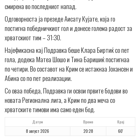
смирена во последниот напад.
Одговорноста ја презеде Аисату Кујате, која го
постигна победничкиот гол и донесе голема радост за
хрватскиот тим – 31:30.
Најефикасна кај Подравка беше Клара Биртиќ со пет
гола, додека Матеа Шошо и Тина Баришиќ постигнаа
по четири. Во составот на Крим се истакнаа Јохансен и
Абина со по пет реализации.
Со оваа победа, Подравка ги освои првите бодови во
новата Регионална лига, а Крим по два меча со
хрватските тимови има само еден бод.
Датум
Време
Крај
8 август 2026
20:28
60'