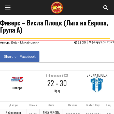
Фиверс – Висла Плоцк (Лига на Европа,
Група А)
|
9 февруари 2021
Автор:
Дејан Михајловски
22:30
Share on Facebook
ВИСЛА ПЛОЦК
9 февруари 2021
22
-
30
Фиверс
Крај
Датум
Време
Лига
Сезона
Match Day
Крај
9 февруари
ЛИГА ЕВРОПА