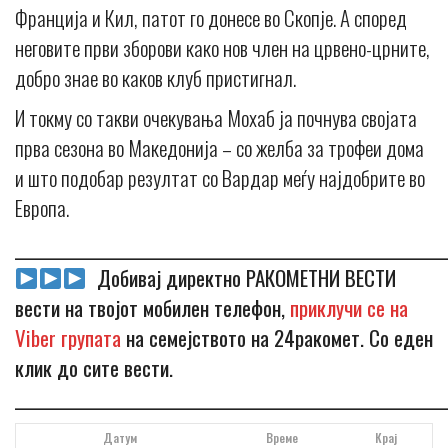
Франција и Кил, патот го донесе во Скопје. А според
неговите први зборови како нов член на црвено-црните,
добро знае во каков клуб пристигнал.
И токму со такви очекувања Мохаб ја почнува својата
прва сезона во Македонија – со желба за трофеи дома
и што подобар резултат со Вардар меѓу најдобрите во
Европа.
_____________________________________________________________
Добивај директно РАКОМЕТНИ ВЕСТИ
вести на твојот мобилен телефон,
приклучи се на
Viber групата
на семејството на 24ракомет. Со еден
клик до сите вести.
_____________________________________________________________
Датум
Време
Крај