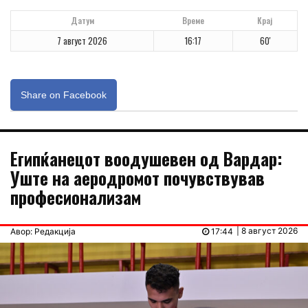
Датум
Време
Крај
7 август 2026
16:17
60'
Share on Facebook
Египќанецот воодушевен од Вардар:
Уште на аеродромот почувствував
професионализам
| 8 август 2026
Авор: Редакција
17:44