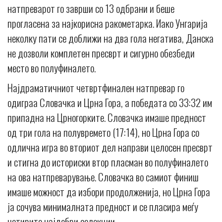
натпреварот го заврши со 13 одбрани и беше
прогласена за најкорисна ракометарка. Иако Унгарија
неколку пати се доближи на два гола негатива, Данска
не дозволи комплетен пресврт и сигурно обезбеди
место во полуфиналето.
Најдраматичниот четвртфинален натпревар го
одиграа Словачка и Црна Гора, а победата со 33:32 им
припадна на Црногорките. Словачка имаше предност
од три гола на полувремето (17:14), но Црна Гора со
одлична игра во вториот дел направи целосен пресврт
и стигна до историски втор пласман во полуфиналето
на ова натпреварување. Словачка во самиот финиш
имаше можност да избори продолженија, но Црна Гора
ја сочува минималната предност и се пласира меѓу
четирите најдобри селекции.