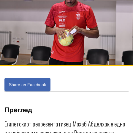
Share on Facebook
Преглед
Египетскиот репрезентативец Мохаб Абделхак е едно
од најзвучните засилувања на Вардар за новата