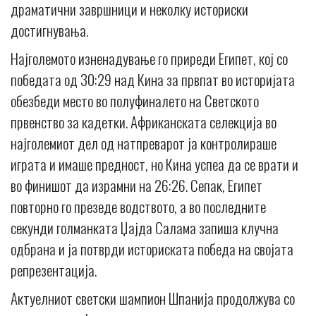
драматични завршници и неколку историски
достигнувања.
Најголемото изненадување го приреди Египет, кој со
победата од 30:29 над Кина за првпат во историјата
обезбеди место во полуфиналето на Светското
првенство за кадетки. Африканската селекција во
најголемиот дел од натпреварот ја контролираше
играта и имаше предност, но Кина успеа да се врати и
во финишот да израмни на 26:26. Сепак, Египет
повторно го презеде водството, а во последните
секунди голманката Џајда Салама запиша клучна
одбрана и ја потврди историската победа на својата
репрезентација.
Актуелниот светски шампион Шпанија продолжува со