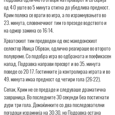
од 4:0 уште во 5 минута стигна до убедлива предност.
Крим полека се врати во игра, а по израмнувањето во
23. минута, словенечкиот тим го презеде водството и
на одмор замина со 16:14.
Хрватскиот тим предводен од екс македонскиот
селектор Ивица Обрван, одлично реагираше во второто
полувреме. Со подобра игра во одбраната и поефикасен
напад, Подравка направи пресврт и во 35. минута
поведе со 20:17. Гостинките ја контролираа играта и во
49. минута имаа предност од четири гола (26:22).
Сепак, Крим не се предаде и следуваше драматична
завршница. Во последните 30 секунди беа постигнати
дури три гола. Домаќинките со два последователни
погодоци израмнија на 30:30, но Подравка остана