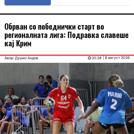
Обрван со победнички старт во
регионалната лига: Подравка славеше
кај Крим
| 8 август 2026
Авор: Душко Андов
20:28