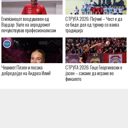
Египќанецот воодушевен од
СТРУГА 2026: Пејчиќ – Чест е да
Вардар: Уште на аеродромот
се биде дел од турнир со ваква
почувствував професионализам
традиција
Чешкиот Плзен и посака
СТРУГА 2026: Гоце Георгиевски е
добредојде на Андреа Илиќ!
јасен – сакаме да играме во
финалето