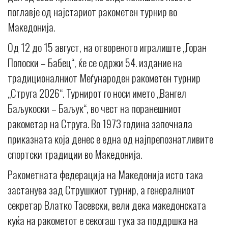
поглавје од најстариот ракометен турнир во
Македонија.
Од 12 до 15 август, на отвореното игралиште „Горан
Попоски – Бабец“, ќе се одржи 54. издание на
традиционалниот Меѓународен ракометен турнир
„Струга 2026“. Турнирот го носи името „Вангел
Баљукоски – Баљук“, во чест на поранешниот
ракометар на Струга. Во 1973 година започнала
приказната која денес е една од најпрепознатливите
спортски традиции во Македонија.
Ракометната федерација на Македонија исто така
застанува зад Струшкиот турнир, а генералниот
секретар Влатко Тасевски, вели дека македонската
куќа на ракометот е секогаш тука за поддршка на