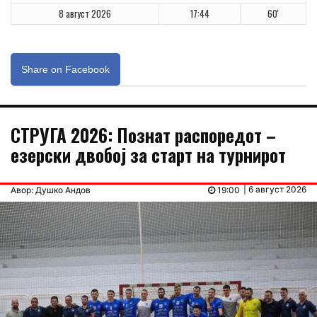
8 август 2026
17:44
60'
Share on Facebook
СТРУГА 2026: Познат распоредот –
езерски двобој за старт на турнирот
| 6 август 2026
Авор: Душко Андов
19:00