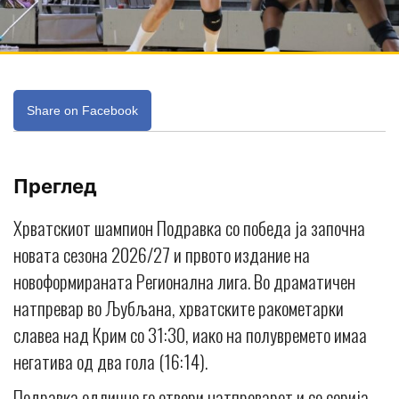
Share on Facebook
Преглед
Хрватскиот шампион Подравка со победа ја започна
новата сезона 2026/27 и првото издание на
новоформираната Регионална лига. Во драматичен
натпревар во Љубљана, хрватските ракометарки
славеа над Крим со 31:30, иако на полувремето имаа
негатива од два гола (16:14).
Подравка одлично го отвори натпреварот и со серија