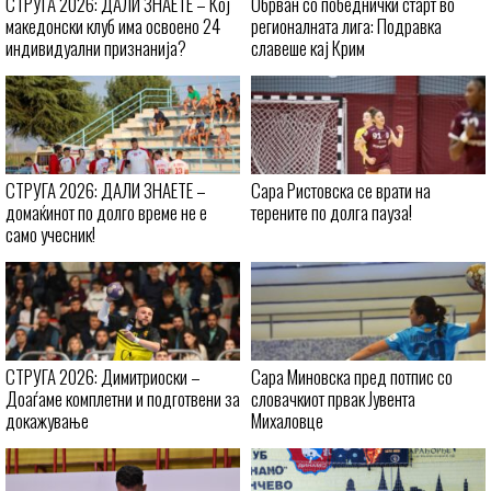
СТРУГА 2026: ДАЛИ ЗНАЕТЕ – Кој
Обрван со победнички старт во
македонски клуб има освоено 24
регионалната лига: Подравка
индивидуални признанија?
славеше кај Крим
СТРУГА 2026: ДАЛИ ЗНАЕТЕ –
Сара Ристовска се врати на
домаќинот по долго време не е
терените по долга пауза!
само учесник!
СТРУГА 2026: Димитриоски –
Сара Миновска пред потпис со
Доаѓаме комплетни и подготвени за
словачкиот првак Јувента
докажување
Михаловце