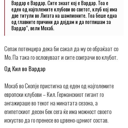
Вардар е Вардар. Сите знаат кој е Вардар. Тоа е
еден од најголемите клубови во светот, клуб кој има
две титули во Лигата на шампионите. Тоа беше една
од главните причини да дојдам и да потпишам за
Вардар“, вели Мохаб.
Сепак потенцира дека би сакал да му се обраќаат со
Мо. Па така го ословуваат и сите соиграчи во клубот.
Од Кил во Вардар
Мохаб во Скопје пристигна од еден од најголемите
европски клубови – Кил. Германскиот гигант го
ангажираше во текот на минатата сезона, а
египетскиот десен бек сега ќе има можност своето
искуство да го пренесе во црвено-црниот состав.