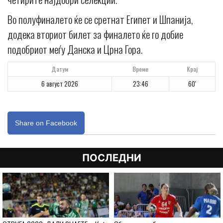
Во полуфиналето ќе се сретнат Египет и Шпанија,
додека вториот билет за финалето ќе го добие
подобриот меѓу Данска и Црна Гора.
Датум
Време
Крај
6 август 2026
23:46
60'
Share on Facebook
ПОСЛЕДНИ