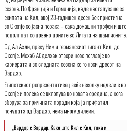
сезона. По Франција и Германија, каде настапуваше за
екипата на Кил, овој 23-годишен десен бек пристигна
во Скопје со јасна порака – сака домашни трофеи и што
подолг пат со црвено-црните во Лигата на шампионите.
Од Ал Ахли, преку Ним и германскиот гигант Кил, до
Скопје. Мохаб Абделхак отвори ново поглавје во
кариерата и во следната сезона ќе го носи дресот на
Вардар.
Египетскиот репрезентативец веќе неколку недели е во
Скопје и полека се вклопува во новата средина, а кога
зборува за причината поради која ја прифатил
понудата од Вардар, нема многу дилеми.
„Вардар е Вардар. Како што Кил е Кил, така и