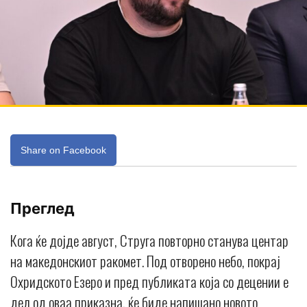
Share on Facebook
Преглед
Кога ќе дојде август, Струга повторно станува центар
на македонскиот ракомет. Под отворено небо, покрај
Охридското Езеро и пред публиката која со децении е
дел од оваа приказна, ќе биде напишано новото