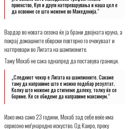
првенство, Куп и други натпреварувања и наша цел е
да освоиме се што можеме во Македонија.“
Вардар во новата сезона ќе ја брани двојната круна, а
покрај домашните обврски повторно го очекуваат и
натпревари во Лигата на шампионите.
Таму Мохаб не сака однапред да поставува граници.
„Следниот чекор е Лигата на шампионите. Сакаме
таму да направиме што е можно подобар резултат.
Колку што можеме да стигнеме далеку, толку ќе се
бориме. Ќе се обидеме да направиме максимум.“
Иако има само 23 години, Мохаб зад себе веќе има
сериозно меѓународно искуство. Од Каиро, преку