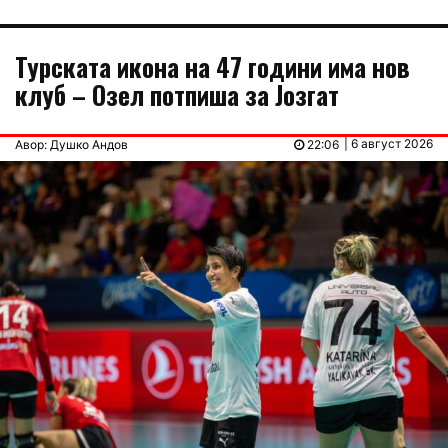
Турската икона на 47 години има нов
клуб – Озел потпиша за Јозгат
| 6 август 2026
Авор: Душко Андов
22:06