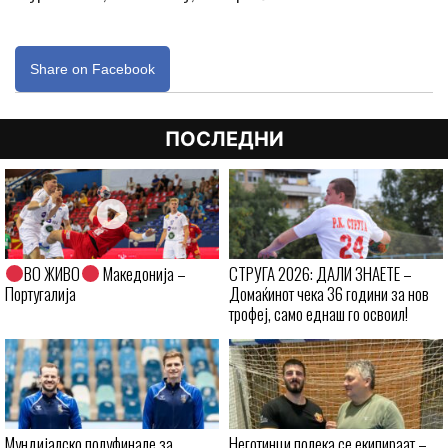
Share on Facebook
ПОСЛЕДНИ
ВО ЖИВО
Македонија –
СТРУГА 2026: ДАЛИ ЗНАЕТЕ –
Португалија
Домаќинот чека 36 години за нов
трофеј, само еднаш го освоил!
Мундијалско полуфинале за
Неготинци полека се екипираат –