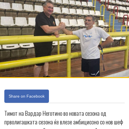
Share on Facebook
Тимот на Вардар Неготино во новата сезона од
прволигашката сезона ќе влезе амбициозно со нов шеф