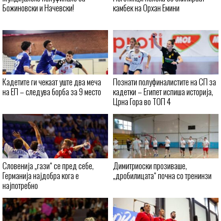
Божиновски и Начевски!
камбек на Орхан Емини
Кадетите ги чекаат уште два меча
Познати полуфиналистите на СП за
на ЕП – следува борба за 9 место
кадетки – Египет испиша историја,
Црна Гора во ТОП 4
Словенија „гази“ се пред себе,
Димитриоски прозиваше,
Германија најдобра кога е
„дробилицата“ почна со тренинзи
најпотребно