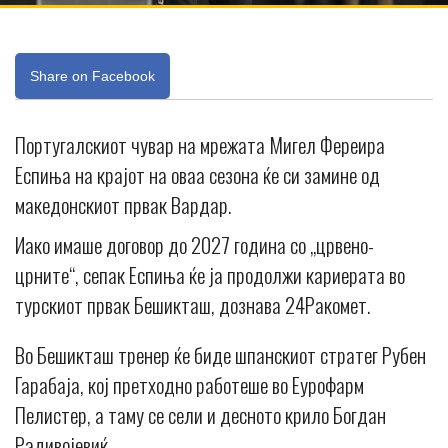
Share on Facebook
Португалскиот чувар на мрежата Мигел Фереира
Еспиња на крајот на оваа сезона ќе си замине од
македонскиот првак Вардар.
Иако имаше договор до 2027 година со „црвено-
црните“, сепак Еспиња ќе ја продолжи кариерата во
турскиот првак Бешикташ, дознава 24Ракомет.
Во Бешикташ тренер ќе биде шпанскиот стратег Рубен
Гарабаја, кој претходно работеше во Еурофарм
Пелистер, а таму се сели и десното крило Богдан
Радивојевиќ.