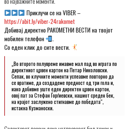
во најважните моменти.
Приклучи се на VIBER –
https://abit.ly/viber-24rakomet
Добивај директно РАКОМЕТНИ ВЕСТИ на твојот
мобилен телефон
.
Со еден клик до сите вести.
„Во второто полувреме имавме мал пад во играта по
директниот црвен картон на Петар Николовски.
Сепак, во клучните моменти успеавме повторно да
се вратиме, да создадеме предност од три гола и,
иако добивме уште еден директен црвен картон,
овој пат за Стефан Ѓорѓиевски, нашиот среден бек,
на крајот заслужено стигнавме до победата“,
истакна Кузманоски.
Селекторот посочи дека натпреварот бил тежок и