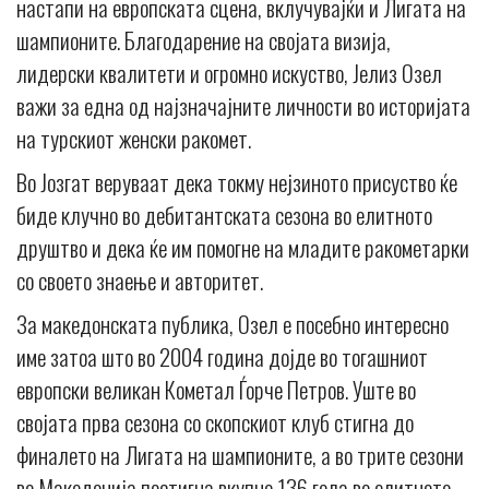
настапи на европската сцена, вклучувајќи и Лигата на
шампионите. Благодарение на својата визија,
лидерски квалитети и огромно искуство, Јелиз Озел
важи за една од најзначајните личности во историјата
на турскиот женски ракомет.
Во Јозгат веруваат дека токму нејзиното присуство ќе
биде клучно во дебитантската сезона во елитното
друштво и дека ќе им помогне на младите ракометарки
со своето знаење и авторитет.
За македонската публика, Озел е посебно интересно
име затоа што во 2004 година дојде во тогашниот
европски великан Кометал Ѓорче Петров. Уште во
својата прва сезона со скопскиот клуб стигна до
финалето на Лигата на шампионите, а во трите сезони
во Македонија постигна вкупно 136 гола во елитното