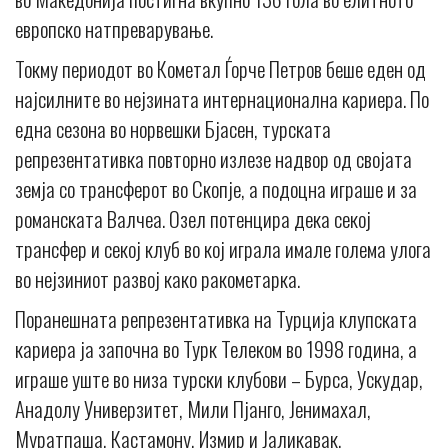
европско натпреварување.
Токму периодот во Кометал Ѓорче Петров беше еден од
најсилните во нејзината интернационална кариера. По
една сезона во норвешки Бјасен, турската
репрезентативка повторно излезе надвор од својата
земја со трансферот во Скопје, а подоцна играше и за
романската Валчеа. Озел потенцира дека секој
трансфер и секој клуб во кој играла имале голема улога
во нејзиниот развој како ракометарка.
Поранешната репрезентативка на Турција клупската
кариера ја започна во Турк Телеком во 1998 година, а
играше уште во низа турски клубови – Бурса, Ускудар,
Анадолу Универзитет, Мили Пјанго, Јенимахал,
Муратпаша, Кастамону, Измир и Јаликавак.