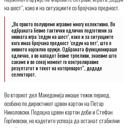
на шест“, како и на ситуациите со бројчана предност.
„Во првото полувреме игравме многу колективно. Во
одбраната бевме тактички одлично подготвени за
нивната игра ‘седум на шест’, како и за ситуациите
кога имаа бројчана предност ‘седум на пет’, што е
нивното најсилно оружје. Одбраната функционираше
одлично, а во нападот бевме трпеливи, знаевме што
сакаме и во секој момент го контролиравме
резултатот и текот на натпреварот“, додаде
селекторот.
Во вториот дел Македонија имаше тежок период,
особено по директниот црвен картон на Петар
Николовски. Подоцна црвен картон доби и Стефан
Ѓорѓиевски, но кадетите успеаја да останат стабилни