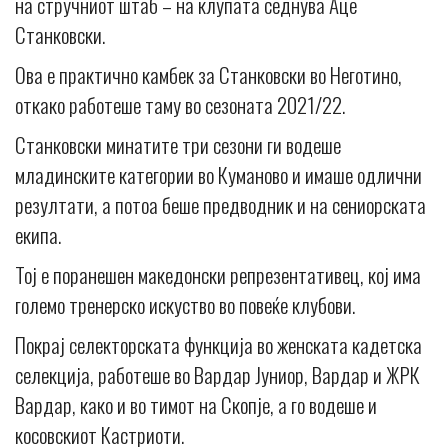
на стручниот штаб – на клупата седнува Аце
Станковски.
Ова е практично камбек за Станковски во Неготино,
откако работеше таму во сезоната 2021/22.
Станковски минатите три сезони ги водеше
младинските категории во Куманово и имаше одлични
резултати, а потоа беше предводник и на сениорската
екипа.
Тој е поранешен македонски репрезентативец, кој има
големо тренерско искуство во повеќе клубови.
Покрај селекторската функција во женската кадетска
селекција, работеше во Вардар Јуниор, Вардар и ЖРК
Вардар, како и во тимот на Скопје, а го водеше и
косовскиот Кастриоти.