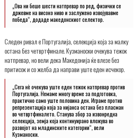
„Ова ни беше шести натпревар по ред, физички се
држевме на високо ниво и заслужено извојувавме
победа“, додаде македонскиот селектор.
Следен ривал е Португалија, селекција која за малку
остана без четвртфинале. Кузманоски очекува тежок
натпревар, но вели дека Македонија ќе влезе без
притисок и со желба да направи уште еден исчекор.
„Сега нè очекува уште еден тежок натпревар против
Португалија. Немаме многу време за подготовка,
практично само уште половина ден. Играме против
репрезентација која за нијанса остана без пласман
во четвртфиналето. Станува збор за извонредна
селекција, земја која континуирано вложува во
развојот на младинските категории“, вели
Кузманоски.