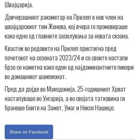
Швајцарија.
Довчерашниот ракометар на Прилеп е нов член на
швајцарскиот тим Женева, кој вчера го промовираше
како едно од главните засилувања за новата сезона.
Квастек во редовите на Прилеп пристигна пред
почетокот на сезоната 2023/24 и со своите настапи
брзо се наметна како еден од најдоминантните пикери
во домашниот шампионат.
Пред да дојде во Македонија, 25-годишниот Хрват
настапуваше во Унгарија, а во својата татковина ги
бранеше боите на Замет, Умаг и Нексе Нашице.
Share on Facebook