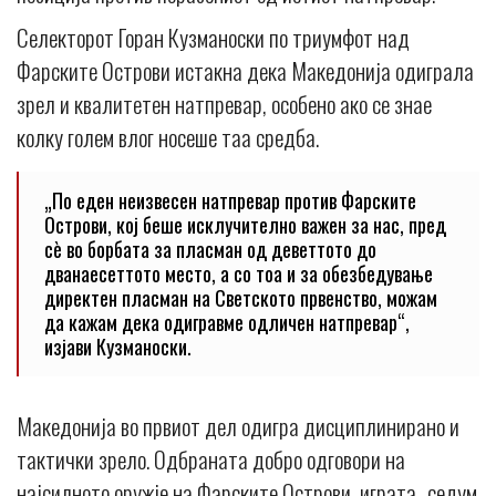
Селекторот Горан Кузманоски по триумфот над
Фарските Острови истакна дека Македонија одиграла
зрел и квалитетен натпревар, особено ако се знае
колку голем влог носеше таа средба.
„По еден неизвесен натпревар против Фарските
Острови, кој беше исклучително важен за нас, пред
сè во борбата за пласман од деветтото до
дванаесеттото место, а со тоа и за обезбедување
директен пласман на Светското првенство, можам
да кажам дека одигравме одличен натпревар“,
изјави Кузманоски.
Македонија во првиот дел одигра дисциплинирано и
тактички зрело. Одбраната добро одговори на
најсилното оружје на Фарските Острови, играта „седум