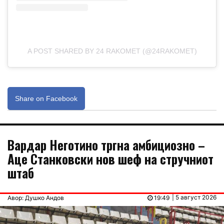
A POST SHARED BY 24 RAKOMET (@24RAKOMET)
Share on Facebook
Вардар Неготино тргна амбициозно –
Аце Станковски нов шеф на стручниот
штаб
| 5 август 2026
Авор: Душко Андов
19:49