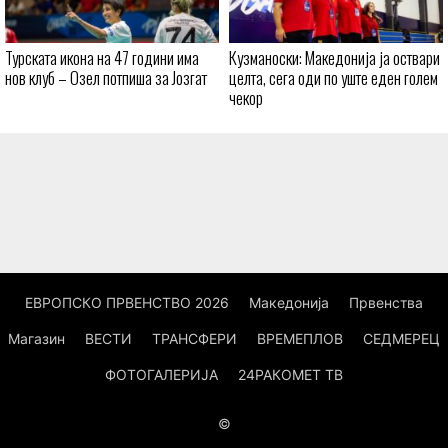
Турската икона на 47 години има
Кузманоски: Македонија ја оствари
нов клуб – Озел потпиша за Јозгат
целта, сега оди по уште еден голем
чекор
ЕВРОПСКО ПРВЕНСТВО 2026
Македонија
Првенства
Магазин
ВЕСТИ
ТРАНСФЕРИ
ВРЕМЕПЛОВ
СЕДМЕРЕЦ
ФОТОГАЛЕРИЈА
24РАКОМЕТ ТВ
©