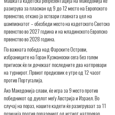
Машката кадетска репрезентација на Македонија ќе
разигрува за пласман од 9 до 12 место на Европското
првенство, откако ја оствари главната цел на
шампионатот – обезбеди место на кадетското Светско
првенство во 2027 година и на младинското Европско
првенство во 2028 година.
По важната победа над Фарските Острови,
избраниците на Горан Кузманоски сега без голем
притисок ќе ги дочекаат последните два натпревари
на турнирот. Првиот предизвик е утре од 12 часот
против Португалија.
Ако Македонија слави, ќе игра за 9 место против
победникот од дуелот меѓу Австрија и Израел. Во
случај на пораз, нашите кадети ќе разигруваат за 11
позиција против поразениот од истиот натпревар.