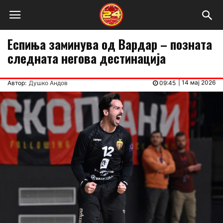
Еспиња заминува од Вардар – позната
следната негова дестинација
|
14 мај 2026
Автор:
Душко Андов
09:45