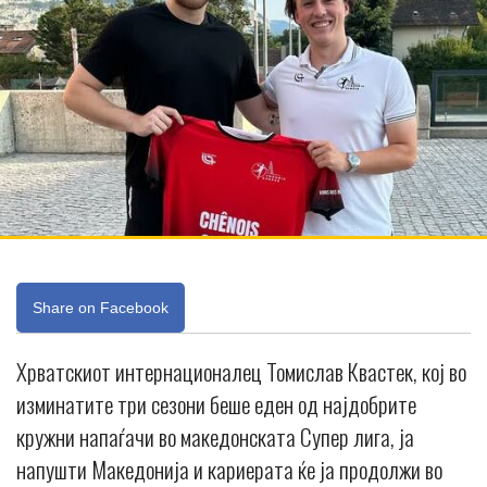
Share on Facebook
Хрватскиот интернационалец Томислав Квастек, кој во
изминатите три сезони беше еден од најдобрите
кружни напаѓачи во македонската Супер лига, ја
напушти Македонија и кариерата ќе ја продолжи во