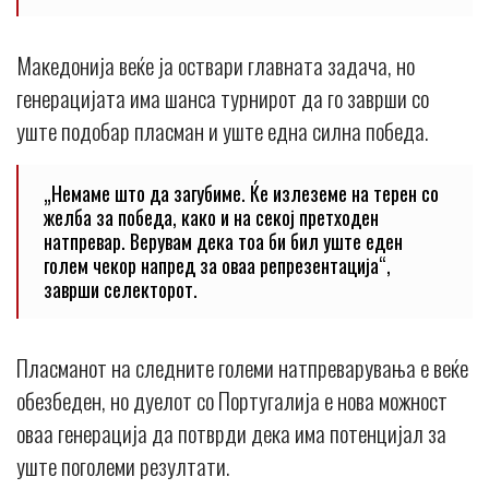
Македонија веќе ја оствари главната задача, но
генерацијата има шанса турнирот да го заврши со
уште подобар пласман и уште една силна победа.
„Немаме што да загубиме. Ќе излеземе на терен со
желба за победа, како и на секој претходен
натпревар. Верувам дека тоа би бил уште еден
голем чекор напред за оваа репрезентација“,
заврши селекторот.
Пласманот на следните големи натпреварувања е веќе
обезбеден, но дуелот со Португалија е нова можност
оваа генерација да потврди дека има потенцијал за
уште поголеми резултати.