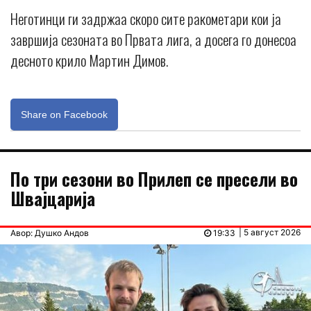
Неготинци ги задржаа скоро сите ракометари кои ја
завршија сезоната во Првата лига, а досега го донесоа
десното крило Мартин Димов.
Share on Facebook
По три сезони во Прилеп се пресели во
Швајцарија
| 5 август 2026
Авор: Душко Андов
19:33