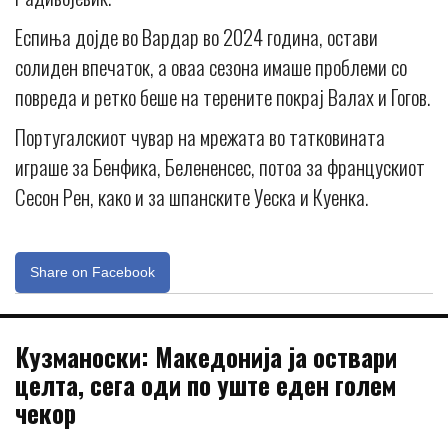
Еспиња дојде во Вардар во 2024 година, остави
солиден впечаток, а оваа сезона имаше проблеми со
повреда и ретко беше на терените покрај Валах и Гогов.
Португалскиот чувар на мрежата во татковината
играше за Бенфика, Белененсес, потоа за францускиот
Сесон Рен, како и за шпанските Уеска и Куенка.
Share on Facebook
Кузманоски: Македонија ја оствари
целта, сега оди по уште еден голем
чекор