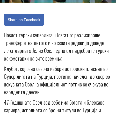
Share on Facebook
Новиот турски суперлигаш Јозгат го реализираше
трансферот на летото и во своите редови ја доведе
легендарната Јелиз Озел, една од најдобрите турски
ракометарки на сите времиња.
Клубот, кој оваа сезона избори историски пласман во
Супер лигата на Турција, постигна начелен договор со
искусната Озел, а официјалниот потпис се очекува во
наредните денови.
47-Годишната Озел зад себе има богата и блескава
кариера, исполнета со бројни титули во Турција и