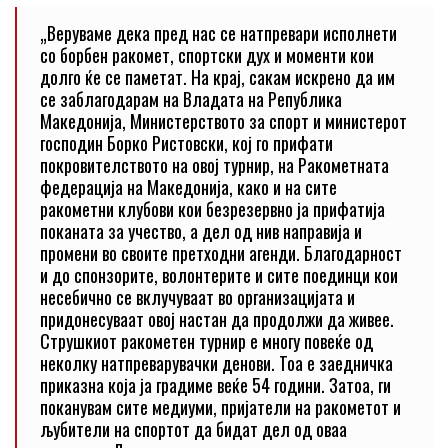
„Веруваме дека пред нас се натпревари исполнети
со борбен ракомет, спортски дух и моменти кои
долго ќе се паметат. На крај, сакам искрено да им
се заблагодарам на Владата на Република
Македонија, Министерството за спорт и министерот
господин Борко Ристовски, кој го прифати
покровителството на овој турнир, на Ракометната
федерација на Македонија, како и на сите
ракометни клубови кои безрезервно ја прифатија
поканата за учество, а дел од нив направија и
промени во своите претходни агенди. Благодарност
и до спонзорите, волонтерите и сите поединци кои
несебично се вклучуваат во организацијата и
придонесуваат овој настан да продолжи да живее.
Струшкиот ракометен турнир е многу повеќе од
неколку натпреварувачки денови. Тоа е заедничка
приказна која ја градиме веќе 54 години. Затоа, ги
поканувам сите медиуми, пријатели на ракометот и
љубители на спортот да бидат дел од оваа