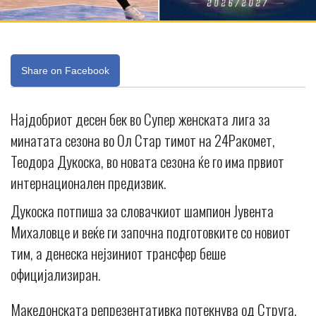
Share on Facebook
Најдобриот десен бек во Супер женската лига за
минатата сезона во Ол Стар тимот на 24Ракомет,
Теодора Дукоска, во новата сезона ќе го има првиот
интернационален предизвик.
Дукоска потпиша за словачкиот шампион Јувента
Михаловце и веќе ги започна подготовките со новиот
тим, а денеска нејзиниот трансфер беше
официјализиран.
Македонската репрезентативка потекнува од Струга,