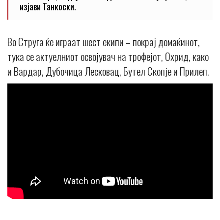
изјави Танкоски.
Во Струга ќе играат шест екипи – покрај домаќинот,
тука се актуелниот освојувач на трофејот, Охрид, како
и Вардар, Дубочица Лесковац, Бутел Скопје и Прилеп.