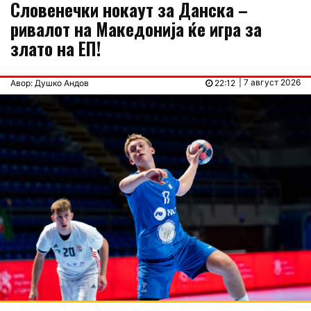
Словенечки нокаут за Данска –
ривалот на Македонија ќе игра за
злато на ЕП!
| 7 август 2026
Авор: Душко Андов
22:12