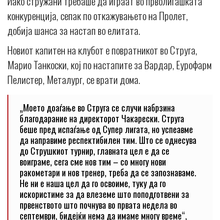
Иако стружани требаше да играат во прволигашката
конкуренција, сепак по откажувањето на Пролет,
добија шанса за настап во елитата.
Новиот капитен на клубот е повратникот во Струга,
Марио Танкоски, кој по настапите за Вардар, Еурофарм
Пелистер, Металург, се врати дома.
„Моето доаѓање во Струга се случи набрзина
благодарание на директорот Чакарески. Струга
беше пред испаѓање од Супер лигата, но успеавме
да направиме респектибилен тим. Што се однесува
до Струшкиот турнир, главната цел е да се
воиграме, сега сме нов тим – со многу нови
ракометари и нов тренер, треба да се запознаваме.
Не ни е наша цел да го освоиме, туку да го
искористиме за да влеземе што поподготвени за
првенството што почнува во првата недела во
септември, бидејќи нема да имаме многу време“,