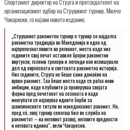
Спортскиот директор на Струга и претседателот на
организацискиот одбор на Струшкиот турнир, Милчо
Чакарески, го најави новото издание.
„Струшкиот ракометен турнир е турнир со најдолга
ракометна традиција во Македонија и еден од
најпрепознатливите во регионот, место каде низ
годините свој печат оставиле бројни ракометни
виртуози, големи тренери и легенди кои испишувале
дел од европската и светската ракометна историја.
Низ годините, Струга не беше само домаќин на
врвен ракомет. Таа беше место каде се раѓаа нови
амбиции, каде клубовите ја проверуваа својата
форма пред почетокот на сезоната и каде
многупати се најавуваа идните борби за
шампионските титули во македонскиот ракомет. Но,
пред сè, овој турнир секогаш бил во служба на
ракометот – на неговиот развој, неговите вредности
и неговата иднина“, вели Чакарески.