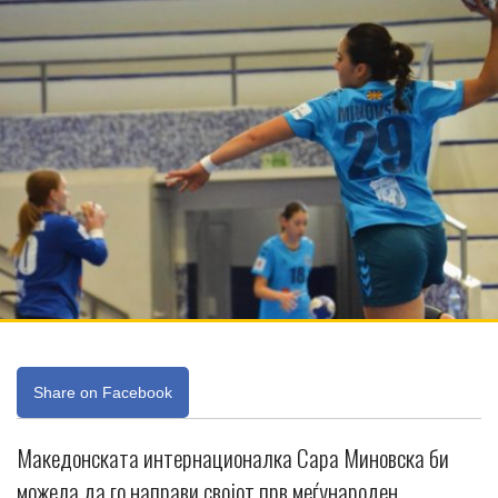
Share on Facebook
Македонската интернационалка Сара Миновска би
можела да го направи својот прв меѓународен