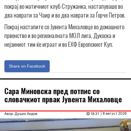
покрај во матичниот клуб Стружанка, настапуваше во
два наврати за Чаир и во два наврати за Ѓорче Петров.
Покрај настапите со Јувента Михаловце во домашното
првенство и во регионалната МОЛ лига, Дукоска и
нејзиниот тим ќе играат и во ЕХФ Европскиот Куп.
Share on Facebook
Сара Миновска пред потпис со
словачкиот првак Јувента Михаловце
| 8 август 2026
Авор: Душко Андов
18:31