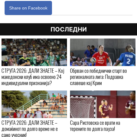
Share on Facebook
ПОСЛЕДНИ
СТРУГА 2026: ДАЛИ ЗНАЕТЕ – Кој
Обрван со победнички старт во
македонски клуб има освоено 24
регионалната лига: Подравка
индивидуални признанија?
славеше кај Крим
СТРУГА 2026: ДАЛИ ЗНАЕТЕ –
Сара Ристовска се врати на
домаќинот по долго време не е
терените по долга пауза!
само учесник!