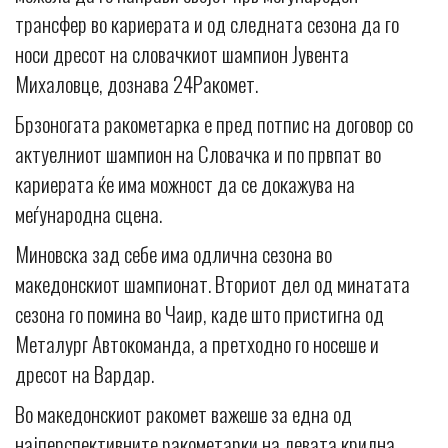
трансфер во кариерата и од следната сезона да го
носи дресот на словачкиот шампион Јувента
Михаловце, дознава 24Ракомет.
Брзоногата ракометарка е пред потпис на договор со
актуелниот шампион на Словачка и по првпат во
кариерата ќе има можност да се докажува на
меѓународна сцена.
Миновска зад себе има одлична сезона во
македонскиот шампионат. Вториот дел од минатата
сезона го помина во Чаир, каде што пристигна од
Металург Автокоманда, а претходно го носеше и
дресот на Вардар.
Во македонскиот ракомет важеше за една од
најперспективните ракометарки на левата крилна