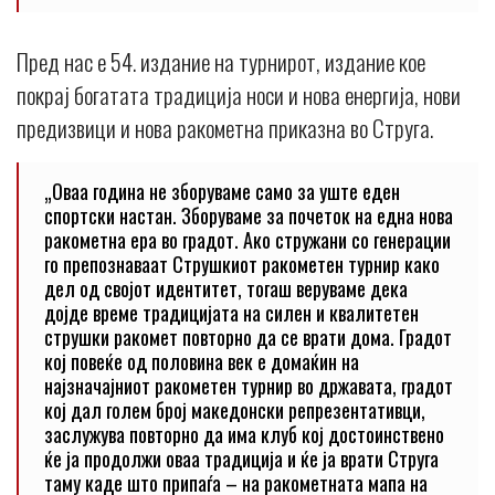
Пред нас е 54. издание на турнирот, издание кое
покрај богатата традиција носи и нова енергија, нови
предизвици и нова ракометна приказна во Струга.
„Оваа година не зборуваме само за уште еден
спортски настан. Зборуваме за почеток на една нова
ракометна ера во градот. Ако стружани со генерации
го препознаваат Струшкиот ракометен турнир како
дел од својот идентитет, тогаш веруваме дека
дојде време традицијата на силен и квалитетен
струшки ракомет повторно да се врати дома. Градот
кој повеќе од половина век е домаќин на
најзначајниот ракометен турнир во државата, градот
кој дал голем број македонски репрезентативци,
заслужува повторно да има клуб кој достоинствено
ќе ја продолжи оваа традиција и ќе ја врати Струга
таму каде што припаѓа – на ракометната мапа на