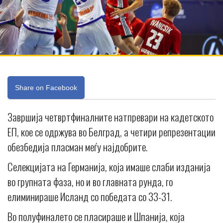
Share on Facebook
Завршија четвртфиналните натпревари на кадетското
ЕП, кое се одржува во Белград, а четири репрезентации
обезбедија пласман меѓу најдобрите.
Селекцијата на Германија, која имаше слаби изданија
во групната фаза, но и во главната рунда, го
елиминираше Исланд со победата со 33-31.
Во полуфиналето се пласираше и Шпанија, која