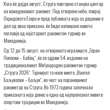
Кога ќе дојде август, Струга повторно станува центар
на македонскиот ракомет. Под отворено небо, покрај
Охридското Езеро и пред публиката која со децении е
дел од оваа приказна, ќе биде напишано новото
поглавје од најстариот ракометен турнир во
Македонија.
Од 12 до 15 август, на отвореното игралиште „Горан
Попоски – Бабец“, ќе се одржи 54. издание на
традиционалниот Меѓународен ракометен турнир
„Струга 2026“. Турнирот го носи името „Вангел
Баљукоски – Баљук“, во чест на поранешниот
ракометар на Струга. Во 1973 година започнала
приказната која денес е една од најпрепознатливите
спортски традиции во Македонија.