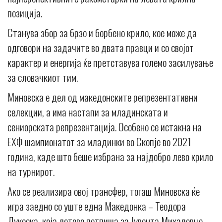
позиција.
Станува збор за брзо и борбено крило, кое може да
одговори на задачите во двата правци и со својот
карактер и енергија ќе претставува големо засилување
за словачкиот тим.
Миновска е дел од македонските репрезентативни
селекции, а има настапи за младинската и
сениорската репрезентација. Особено се истакна на
ЕХФ шампионатот за младинки во Скопје во 2021
година, каде што беше избрана за најдобро лево крило
на турнирот.
Ако се реализира овој трансфер, тогаш Миновска ќе
игра заедно со уште една Македонка – Теодора
Дукоска, која летово потпиша за Јувента Михаловце.