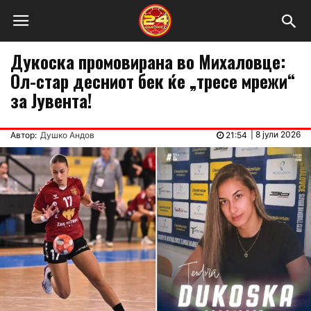
Дукоска промовирана во Михаловце:
Ол-стар десниот бек ќе „тресе мрежи“
за Јувента!
|
8 јули 2026
Автор:
Душко Андов
21:54