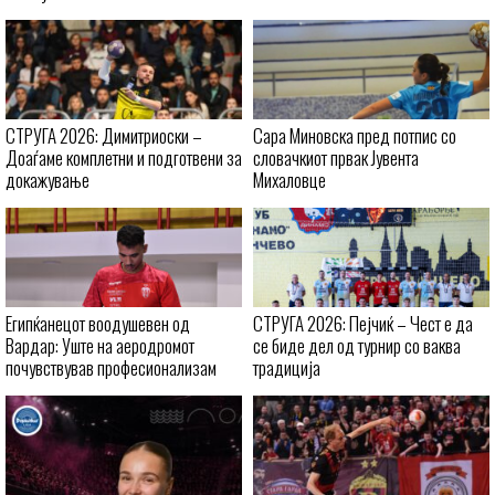
СТРУГА 2026: Димитриоски –
Сара Миновска пред потпис со
Доаѓаме комплетни и подготвени за
словачкиот првак Јувента
докажување
Михаловце
Египќанецот воодушевен од
СТРУГА 2026: Пејчиќ – Чест е да
Вардар: Уште на аеродромот
се биде дел од турнир со ваква
почувствував професионализам
традиција