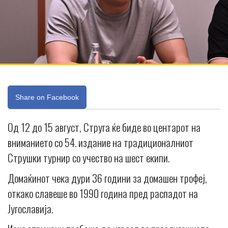
Share on Facebook
Од 12 до 15 август, Струга ќе биде во центарот на
вниманието со 54. издание на традиционалниот
Струшки турнир со учество на шест екипи.
Домаќинот чека дури 36 години за домашен трофеј,
откако славеше во 1990 година пред распадот на
Југославија.