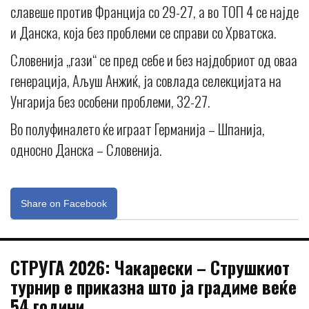
славеше против Франција со 29-27, а во ТОП 4 се најде
и Данска, која без проблеми се справи со Хрватска.
Словенија „гази“ се пред себе и без најдобриот од оваа
генерација, Аљуш Анжиќ, ја совлада селекцијата на
Унгарија без особени проблеми, 32-27.
Во полуфиналето ќе играат Германија – Шпанија,
односно Данска – Словенија.
Share on Facebook
СТРУГА 2026: Чакарески – Струшкиот
турнир е приказна што ја градиме веќе
54 години