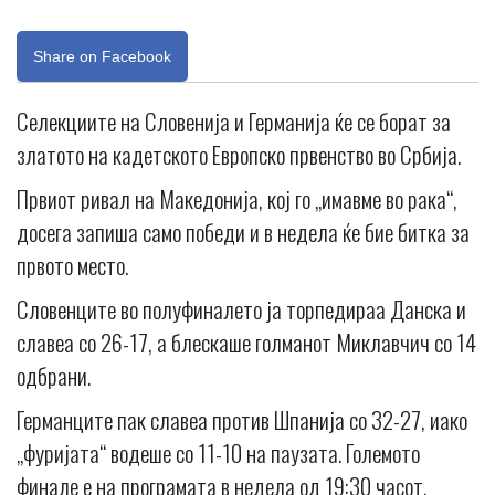
Share on Facebook
Селекциите на Словенија и Германија ќе се борат за
златото на кадетското Европско првенство во Србија.
Првиот ривал на Македонија, кој го „имавме во рака“,
досега запиша само победи и в недела ќе бие битка за
првото место.
Словенците во полуфиналето ја торпедираа Данска и
славеа со 26-17, а блескаше голманот Миклавчич со 14
одбрани.
Германците пак славеа против Шпанија со 32-27, иако
„фуријата“ водеше со 11-10 на паузата. Големото
финале е на програмата в недела од 19:30 часот.