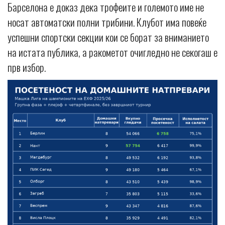
Барселона е доказ дека трофеите и големото име не
носат автоматски полни трибини. Клубот има повеќе
успешни спортски секции кои се борат за вниманието
на истата публика, а ракометот очигледно не секогаш е
прв избор.