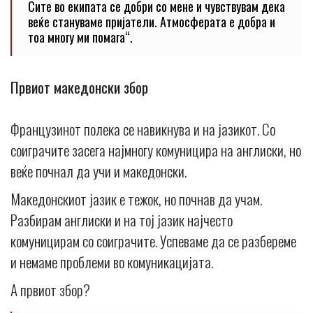
Сите во екипата се добри со мене и чувствувам дека
веќе стануваме пријатели. Атмосферата е добра и
тоа многу ми помага“.
Првиот македонски збор
Французинот полека се навикнува и на јазикот. Со
соиграчите засега најмногу комуницира на англиски, но
веќе почнал да учи и македонски.
Македонскиот јазик е тежок, но почнав да учам.
Разбирам англиски и на тој јазик најчесто
комуницирам со соиграчите. Успеваме да се разбереме
и немаме проблеми во комуникацијата.
А првиот збор?