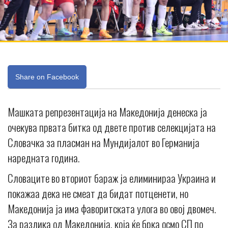
Share on Facebook
Maшката репрезентација на Македонија денеска ја
очекува првата битка од двете против селекцијата на
Словачка за пласман на Мундијалот во Германија
наредната година.
Словаците во вториот бараж ја елиминираа Украина и
покажаа дека не смеат да бидат потценети, но
Македонија ја има фаворитската улога во овој двомеч.
За разлика од Македонија, која ќе брка осмо СП по