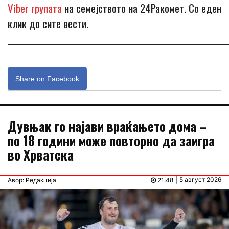
Viber групата
на семејството на 24Ракомет. Со еден
клик до сите вести.
_____________________________________________________________
Share on Facebook
Дувњак го најави враќањето дома –
по 18 години може повторно да заигра
во Хрватска
| 5 август 2026
Авор: Редакција
21:48