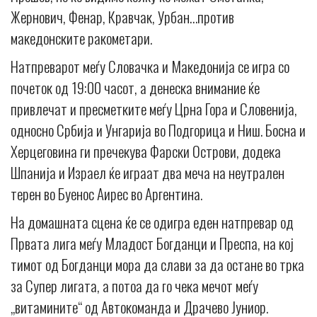
Жернович, Фенар, Кравчак, Урбан…против
македонските ракометари.
Натпреварот меѓу Словачка и Македонија се игра со
почеток од 19:00 часот, а денеска внимание ќе
привлечат и пресметките меѓу Црна Гора и Словенија,
односно Србија и Унгарија во Подгорица и Ниш. Босна и
Херцеговина ги пречекува Фарски Острови, додека
Шпанија и Израел ќе играат два меча на неутрален
терен во Буенос Аирес во Аргентина.
На домашната сцена ќе се одигра еден натпревар од
Првата лига меѓу Младост Богданци и Преспа, на кој
тимот од Богданци мора да слави за да остане во трка
за Супер лигата, а потоа да го чека мечот меѓу
„витамините“ од Автокоманда и Драчево Јуниор.