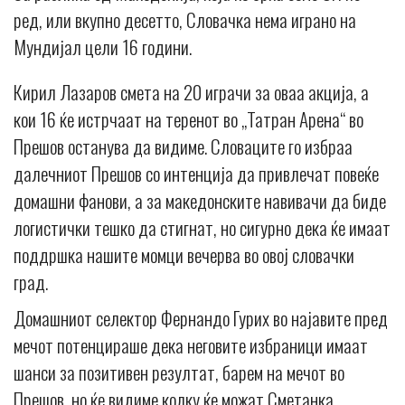
ред, или вкупно десетто, Словачка нема играно на
Мундијал цели 16 години.
Кирил Лазаров смета на 20 играчи за оваа акција, а
кои 16 ќе истрчаат на теренот во „Татран Арена“ во
Прешов останува да видиме. Словаците го избраа
далечниот Прешов со интенција да привлечат повеќе
домашни фанови, а за македонските навивачи да биде
логистички тешко да стигнат, но сигурно дека ќе имаат
поддршка нашите момци вечерва во овој словачки
град.
Домашниот селектор Фернандо Гурих во најавите пред
мечот потенцираше дека неговите избраници имаат
шанси за позитивен резултат, барем на мечот во
Прешов, но ќе видиме колку ќе можат Сметанка,