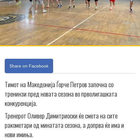
Share on Facebook
Тимот на Македонија Ѓорче Петров започна со
тренинзи пред новата сезона во прволигашката
конкуренција.
Тренерот Оливер Димитриоски ќе смета на сите
ракометари од минатата сезона, а допрва ќе има и
нови имиња.