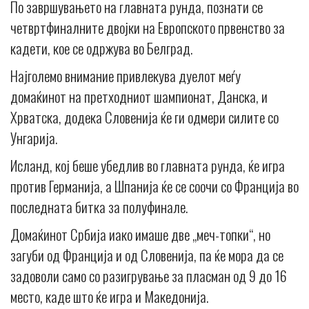
По завршувањето на главната рунда, познати се
четвртфиналните двојки на Европското првенство за
кадети, кое се одржува во Белград.
Најголемо внимание привлекува дуелот меѓу
домаќинот на претходниот шампионат, Данска, и
Хрватска, додека Словенија ќе ги одмери силите со
Унгарија.
Исланд, кој беше убедлив во главната рунда, ќе игра
против Германија, а Шпанија ќе се соочи со Франција во
последната битка за полуфинале.
Домаќинот Србија иако имаше две „меч-топки“, но
загуби од Франција и од Словенија, па ќе мора да се
задоволи само со разигрување за пласман од 9 до 16
место, каде што ќе игра и Македонија.