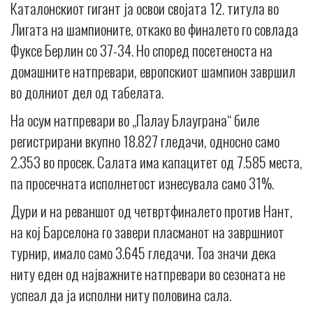
Каталонскиот гигант ја освои својата 12. титула во
Лигата на шампионите, откако во финалето го совлада
Фуксе Берлин со 37-34. Но според посетеноста на
домашните натпревари, европскиот шампион завршил
во долниот дел од табелата.
На осум натпревари во „Палау Блауграна“ биле
регистрирани вкупно 18.827 гледачи, односно само
2.353 во просек. Салата има капацитет од 7.585 места,
па просечната исполнетост изнесувала само 31%.
Дури и на реваншот од четвртфиналето против Нант,
на кој Барселона го завери пласманот на завршниот
турнир, имало само 3.645 гледачи. Тоа значи дека
ниту еден од најважните натпревари во сезоната не
успеал да ја исполни ниту половина сала.