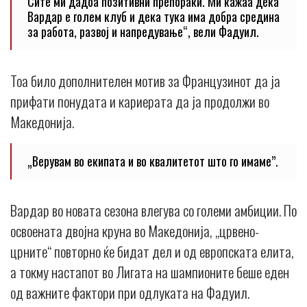
Сите ми дадоа позитивни препораки. Ми кажаа дека
Вардар е голем клуб и дека тука има добра средина
за работа, развој и напредување“, вели Фадуил.
Тоа било дополнителен мотив за Французинот да ја
прифати понудата и кариерата да ја продолжи во
Македонија.
„Верувам во екипата и во квалитетот што го имаме”.
Вардар во новата сезона влегува со големи амбиции. По
освоената двојна круна во Македонија, „црвено-
црните“ повторно ќе бидат дел и од европската елита,
а токму настапот во Лигата на шампионите беше еден
од важните фактори при одлуката на Фадуил.