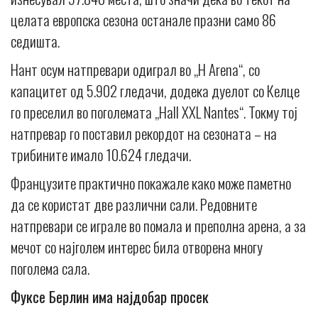
целата европска сезона останале празни само 86
седишта.
Нант осум натпревари одиграл во „H Arena“, со
капацитет од 5.902 гледачи, додека дуелот со Келце
го преселил во поголемата „Hall XXL Nantes“. Токму тој
натпревар го поставил рекордот на сезоната – на
трибините имало 10.624 гледачи.
Французите практично покажале како може паметно
да се користат две различни сали. Редовните
натпревари се играле во помала и преполна арена, а за
мечот со најголем интерес била отворена многу
поголема сала.
Фуксе Берлин има најдобар просек