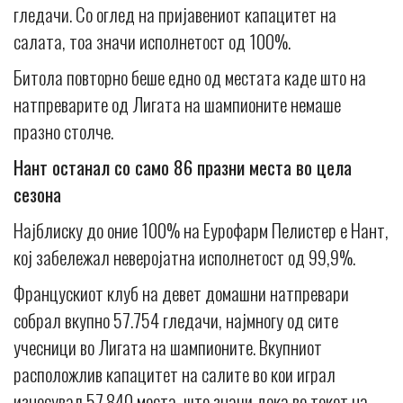
гледачи. Со оглед на пријавениот капацитет на
салата, тоа значи исполнетост од 100%.
Битола повторно беше едно од местата каде што на
натпреварите од Лигата на шампионите немаше
празно столче.
Нант останал со само 86 празни места во цела
сезона
Најблиску до oние 100% на Еурофарм Пелистер е Нант,
кој забележал неверојатна исполнетост од 99,9%.
Францускиот клуб на девет домашни натпревари
собрал вкупно 57.754 гледачи, најмногу од сите
учесници во Лигата на шампионите. Вкупниот
расположлив капацитет на салите во кои играл
изнесувал 57.840 места, што значи дека во текот на