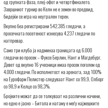
од групната фаза, плеј-офот и четвртфиналето.
Завршниот турнир во Келн не е земен во предвид,
бидејќи се игра на неутрален терен.
Вкупно беа регистрирани 542.385 гледачи, а
просечната посетеност изнесува 4.237 гледачи по
натпревар.
Само три клуба ја надминаа границата од 6.000
гледачи во просек – Фуксе Берлин, Нант и Магдебург.
Девет од вкупно 16 учесници имаа просек поголем од
4.000 гледачи. По исполнетост на арената, зад 100%
на Еурофарм Пелистер следуваат Нант со 99,9, Олборг
со 98,9 и Келце со 98,3%.
Бројките можат да се толкуваат на различни начини,
но едно е јасно – Битола и натаму е меѓу најжешките