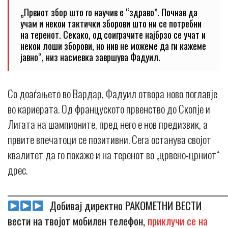
„Првиот збор што го научив е “здраво”. Почнав да
учам и некои тактички зборови што ни се потребни
на теренот. Секако, од соиграчите најбрзо се учат и
некои лоши зборови, но нив не можеме да ги кажеме
јавно“, низ насмевка завршува Фадуил.
Со доаѓањето во Вардар, Фадуил отвора ново поглавје
во кариерата. Од француското првенство до Скопје и
Лигата на шампионите, пред него е нов предизвик, а
првите впечатоци се позитивни. Сега останува својот
квалитет да го покаже и на теренот во „црвено-црниот“
дрес.
_____________________________________________________________
Добивај директно РАКОМЕТНИ ВЕСТИ
вести на твојот мобилен телефон,
приклучи се на