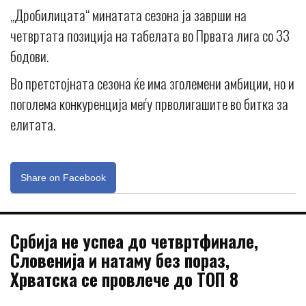
„Дробилицата“ минатата сезона ја заврши на
четвртата позиција на табелата во Првата лига со 33
бодови.
Во претстојната сезона ќе има зголемени амбиции, но и
поголема конкуренција меѓу прволигашите во битка за
елитата.
Share on Facebook
Србија не успеа до четвртфинале,
Словенија и натаму без пораз,
Хрватска се провлече до ТОП 8