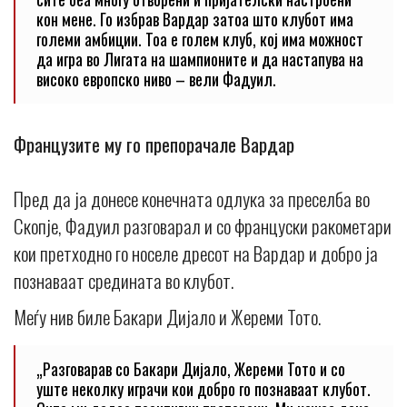
кон мене. Го избрав Вардар затоа што клубот има
големи амбиции. Тоа е голем клуб, кој има можност
да игра во Лигата на шампионите и да настапува на
високо европско ниво – вели Фадуил.
Французите му го препорачале Вардар
Пред да ја донесе конечната одлука за преселба во
Скопје, Фадуил разговарал и со француски ракометари
кои претходно го носеле дресот на Вардар и добро ја
познаваат средината во клубот.
Меѓу нив биле Бакари Дијало и Жереми Тото.
„Разговарав со Бакари Дијало, Жереми Тото и со
уште неколку играчи кои добро го познаваат клубот.