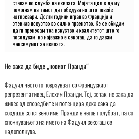
ставам во служба на екипата. Мојата цел е да му
помогнам на тимот да победува на што повеќе
натпревари. Долги години играв во Франција и
стекнав искуство во силно првенство. Ќе се обидам
да ги пренесам тоа искуство и квалитетот што го
поседувам, но најважно е секогаш да го давам
максимумот за екипата.
Не сака да биде „новиот Пранди“
Фадуил често го поврзуваат со францускиот
репрезентативец Елохим Пранди. Тој, сепак, не сака да
живее од споредбите и потенцира дека сака да
создаде сопствено име. Пранди е негов полубрат, па со
спомнувањето на името на Фадуил секогаш се
надополнува.