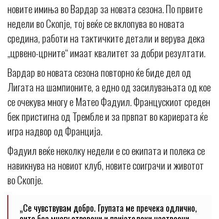
новите имиња во Вардар за новата сезона. По првите
недели во Скопје, тој веќе се вклопува во новата
средина, работи на тактичките детали и верува дека
„црвено-црните“ имаат квалитет за добри резултати.
Вардар во новата сезона повторно ќе биде дел од
Лигата на шампионите, а едно од засилувањата од кое
се очекува многу е Матео Фадуил. Францускиот среден
бек пристигна од Трембле и за првпат во кариерата ќе
игра надвор од Франција.
Фадуил веќе неколку недели е со екипата и полека се
навикнува на новиот клуб, новите соиграчи и животот
во Скопје.
„Се чувствувам добро. Групата ме пречека одлично,
сите беа многу отворени и пријателски настроени