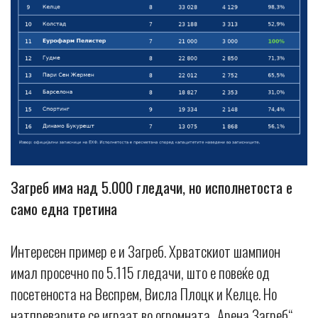
Загреб има над 5.000 гледачи, но исполнетоста е
само една третина
Интересен пример е и Загреб. Хрватскиот шампион
имал просечно по 5.115 гледачи, што е повеќе од
посетеноста на Веспрем, Висла Плоцк и Келце. Но
натпреварите се играат во огромната „Арена Загреб“,