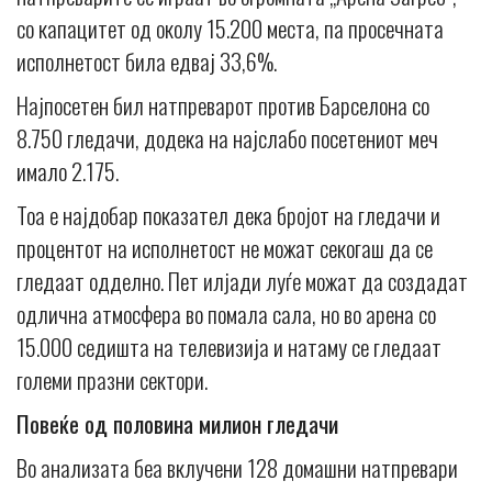
со капацитет од околу 15.200 места, па просечната
исполнетост била едвај 33,6%.
Најпосетен бил натпреварот против Барселона со
8.750 гледачи, додека на најслабо посетениот меч
имало 2.175.
Тоа е најдобар показател дека бројот на гледачи и
процентот на исполнетост не можат секогаш да се
гледаат одделно. Пет илјади луѓе можат да создадат
одлична атмосфера во помала сала, но во арена со
15.000 седишта на телевизија и натаму се гледаат
големи празни сектори.
Повеќе од половина милион гледачи
Во анализата беа вклучени 128 домашни натпревари