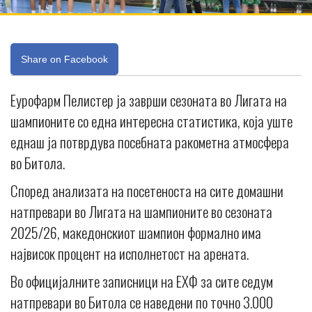
Share on Facebook
Еурофарм Пелистер ја заврши сезоната во Лигата на
шампионите со една интересна статистика, која уште
еднаш ја потврдува посебната ракометна атмосфера
во Битола.
Според анализата на посетеноста на сите домашни
натпревари во Лигата на шампионите во сезоната
2025/26, македонскиот шампион формално има
највисок процент на исполнетост на арената.
Во официјалните записници на ЕХФ за сите седум
натпревари во Битола се наведени по точно 3.000