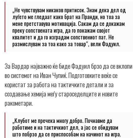
„Не чувствувам никаков притисок. Знам дека дел од
луѓето ме гледаат како брат на Пранди, но тоа за
мене претставува мотивација. Сакам да се докажам
преку сопствената игра, да го покажам својот
квалитет и да го изградам сопствениот пат. Не
размислувам за тоа како за товар“, вели Фадуил.
За Вардар најважно ќе биде Фадуил брзо да се вклопи
во системот на Иван Чупиќ. Подготовките веќе се
користат за работа на тактичките детали и за
создавање хемија меѓу староседелците и новите
ракометари.
„Клубот ме пречека многу добро. Почнавме да
работиме и на тактичкиот дел, а јас се обидувам
што побрзо да се приспособам на начинот на игра.