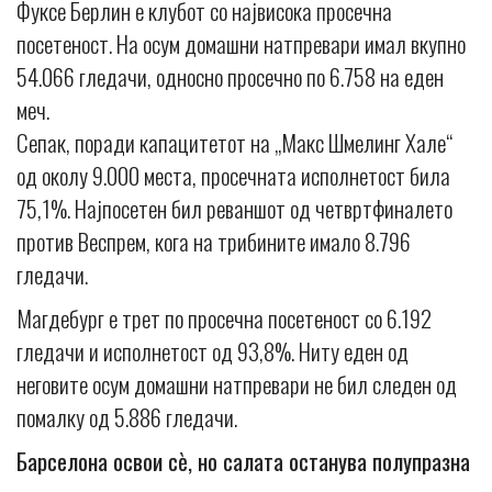
Фуксе Берлин е клубот со највисока просечна
посетеност. На осум домашни натпревари имал вкупно
54.066 гледачи, односно просечно по 6.758 на еден
меч.
Сепак, поради капацитетот на „Макс Шмелинг Хале“
од околу 9.000 места, просечната исполнетост била
75,1%. Најпосетен бил реваншот од четвртфиналето
против Веспрем, кога на трибините имало 8.796
гледачи.
Магдебург е трет по просечна посетеност со 6.192
гледачи и исполнетост од 93,8%. Ниту еден од
неговите осум домашни натпревари не бил следен од
помалку од 5.886 гледачи.
Барселона освои сè, но салата останува полупразна