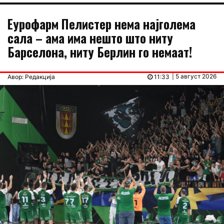
Еурофарм Пелистер нема најголема
сала – ама има нешто што ниту
Барселона, ниту Берлин го немаат!
| 5 август 2026
Авор: Редакција
11:33