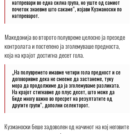
натпревари во една силна група, но уште од самиот
почеток знаевме што сакаме“, изјави Кузманоски по
натпреварот.
Македонија во второто полувреме целосно ја презеде
контролата и постепено ја зголемуваше предноста,
која на крајот достигна десет гола.
„На полувремето имавме четири гола предност и се
договоривме дека не смееме да застанеме, туку
мора да продолжиме да ја зголемуваме разликата.
На крајот стигнавме до плус десет, што може да
биде многу важно во пресрет на резултатите од
другите групи“, дополни селекторот.
Кузманоски беше задоволен од начинот на кој неговите