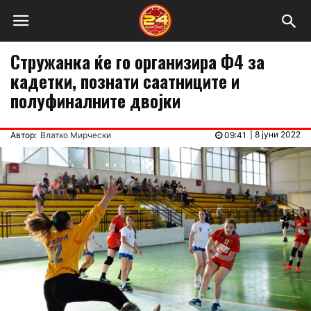
Стружанка ќе го организира Ф4 за
кадетки, познати саатниците и
полуфиналните двојки
|
8 јуни 2022
Автор:
Влатко Мирчески
09:41