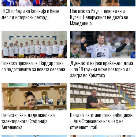
ПСЖ победи во Јапонија и беше
Нов шок за Раул – повреден и
дел од историски рекорд!
Кулеш, Белорусинот не доаѓа во
Македонија
Новеска прозиваше, Вардар тргна
Дувњак го најави враќањето дома
со подготовките за новата сеазона
– по 18 години може повторно да
заигра во Хрватска
Пелистер ќе и даде шанса на
Вардар Неготино тргна амбициозно
талентираната Стефанија
– Аце Станковски нов шеф на
Ангеловска
стручниот штаб