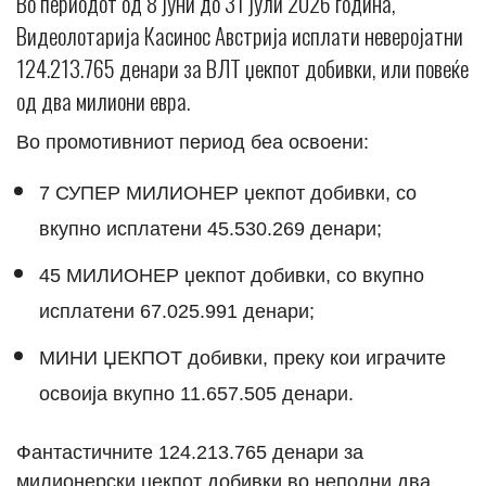
Во периодот од 8 јуни до 31 јули 2026 година,
Видеолотарија Касинос Австрија исплати неверојатни
124.213.765 денари за ВЛТ џекпот добивки, или повеќе
од два милиони евра.
Во промотивниот период беа освоени:
7 СУПЕР МИЛИОНЕР џекпот добивки, со
вкупно исплатени 45.530.269 денари;
45 МИЛИОНЕР џекпот добивки, со вкупно
исплатени 67.025.991 денари;
МИНИ ЏЕКПОТ добивки, преку кои играчите
освоија вкупно 11.657.505 денари.
Фантастичните 124.213.765 денари за
милионерски џекпот добивки во неполни два