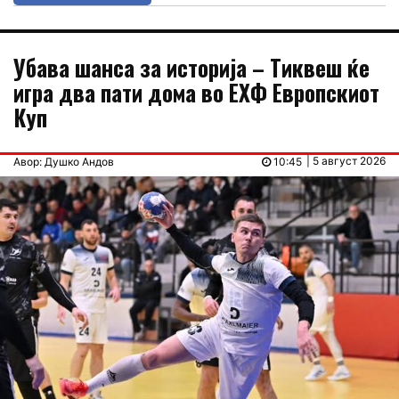
Убава шанса за историја – Тиквеш ќе
игра два пати дома во ЕХФ Европскиот
Куп
| 5 август 2026
Авор: Душко Андов
10:45