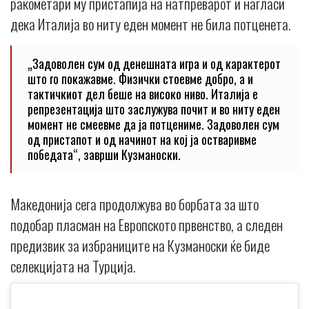
ракометари му пристапија на натпреварот и нагласи
дека Италија во ниту еден момент не била потценета.
„Задоволен сум од денешната игра и од карактерот
што го покажавме. Физички стоевме добро, а и
тактичкиот дел беше на високо ниво. Италија е
репрезентација што заслужува почит и во ниту еден
момент не смеевме да ја потцениме. Задоволен сум
од пристапот и од начинот на кој ја остваривме
победата“, заврши Кузманоски.
Македонија сега продолжува во борбата за што
подобар пласман на Европското првенство, а следен
предизвик за избраниците на Кузманоски ќе биде
селекцијата на Турција.