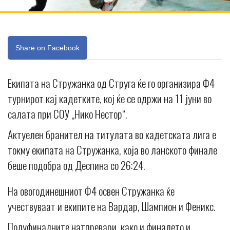
Share on Facebook
Екипата на Стружанка од Струга ќе го организира Ф4
турнирот кај кадетките, кој ќе се одржи на 11 јуни во
салата при СОУ „Нико Нестор“.
Актуелен бранител на титулата во кадетската лига е
токму екипата на Стружанка, која во ланското финале
беше подобра од Деспина со 26:24.
На овогодинешниот Ф4 освен Стружанка ќе
учествуваат и екипите на Вардар, Шампион и Феникс.
Полуфиналните натпревари, како и финалето и