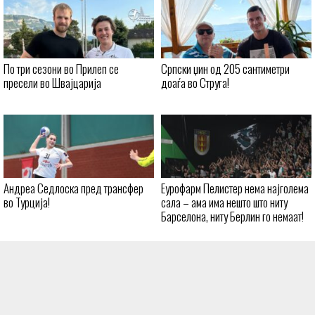
По три сезони во Прилеп се
Српски џин од 205 сантиметри
пресели во Швајцарија
доаѓа во Струга!
Андреа Седлоска пред трансфер
Еурофарм Пелистер нема најголема
во Турција!
сала – ама има нешто што ниту
Барселона, ниту Берлин го немаат!