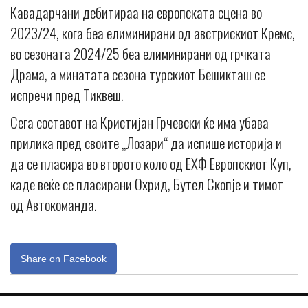
Кавадарчани дебитираа на европската сцена во
2023/24, кога беа елиминирани од австрискиот Кремс,
во сезоната 2024/25 беа елиминирани од грчката
Драма, а минатата сезона турскиот Бешикташ се
испречи пред Тиквеш.
Сега составот на Кристијан Грчевски ќе има убава
прилика пред своите „Лозари“ да испише историја и
да се пласира во второто коло од ЕХФ Европскиот Куп,
каде веќе се пласирани Охрид, Бутел Скопје и тимот
од Автокоманда.
Share on Facebook