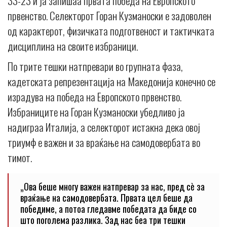
33-23 и ја запишаа првата победа на Европското
првенство. Селекторот Горан Кузманоски е задоволен
од карактерот, физичката подготвеност и тактичката
дисциплина на своите избраници.
По трите тешки натпревари во групната фаза,
кадетската репрезентација на Македонија конечно се
израдува на победа на Европското првенство.
Избраниците на Горан Кузманоски убедливо ја
надиграа Италија, а селекторот истакна дека овој
триумф е важен и за враќање на самодовербата во
тимот.
„Ова беше многу важен натпревар за нас, пред сè за
враќање на самодовербата. Првата цел беше да
победиме, а потоа гледавме победата да биде со
што поголема разлика. Зад нас беа три тешки