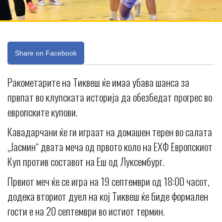
Share on Facebook
Ракометарите на Тиквеш ќе имаа убава шанса за
првпат во клупската историја да обезбедат прогрес во
европските купови.
Кавадарчани ќе ги играат на домашен терен во салата
„Јасмин“ двата меча од првото коло на ЕХФ Европскиот
Куп против составот на Еш од Луксембург.
Првиот меч ќе се игра на 19 септември од 18:00 часот,
додека вториот дуел на кој Тиквеш ќе биде формален
гости е на 20 септември во истиот термин.