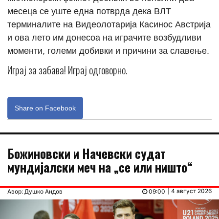
месеца се уште една потврда дека ВЛТ
терминалите на Видеолотарија Касинос Австрија
и ова лето им донесоа на играчите возбудливи
моменти, големи добивки и причини за славење.
Играј за забава! Играј одговорно.
Share on Facebook
Божиновски и Начевски судат
мундијалски меч на „се или ништо“
| 4 август 2026
Авор: Душко Андов
09:00