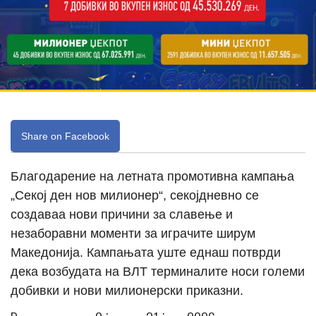
Share on Facebook
Благодарение на летната промотивна кампања
„Секој ден нов милионер“, секојдневно се
создаваа нови причини за славење и
незаборавни моменти за играчите ширум
Македонија. Кампањата уште еднаш потврди
дека возбудата на ВЛТ терминалите носи големи
добивки и нови милионерски приказни.