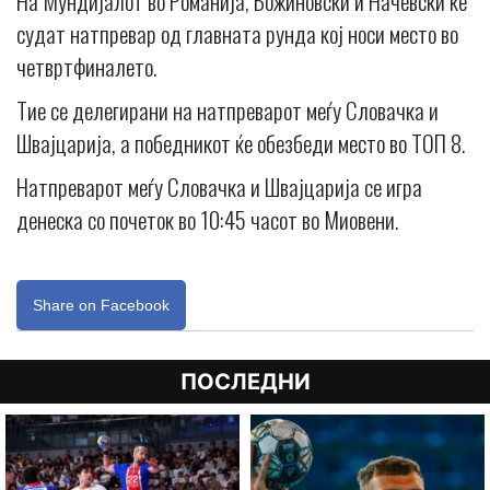
На Мундијалот во Романија, Божиновски и Начевски ќе
судат натпревар од главната рунда кој носи место во
четвртфиналето.
Тие се делегирани на натпреварот меѓу Словачка и
Швајцарија, а победникот ќе обезбеди место во ТОП 8.
Натпреварот меѓу Словачка и Швајцарија се игра
денеска со почеток во 10:45 часот во Миовени.
Share on Facebook
ПОСЛЕДНИ