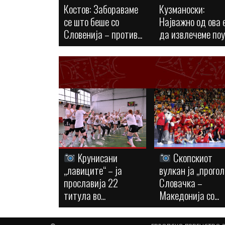
Костов: Забораваме
Кузманоски:
се што беше со
Најважно од ова 
Словенија – против...
да извлечеме по
Kрунисани
Скопскиот
„лавиците“ – ја
вулкан ја „прогол
прославија 22
Словачка –
титула во...
Македонија со...