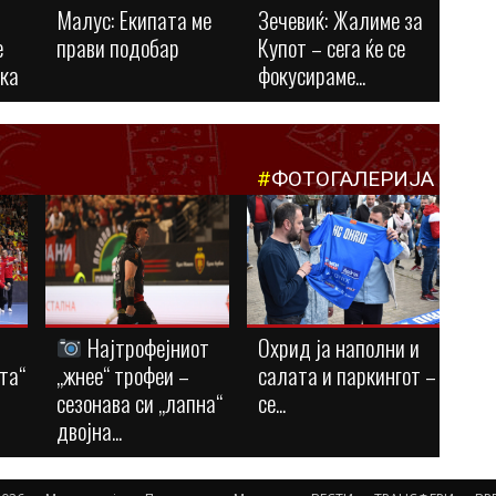
Малус: Eкипата ме
Зечевиќ: Жалиме за
е
прави подобар
Купот – сега ќе се
ука
фокусираме...
#
ФОТОГАЛЕРИЈА
Најтрофејниот
Охрид ја наполни и
та“
„жнее“ трофеи –
салата и паркингот –
сезонава си „лапна“
се...
двојна...