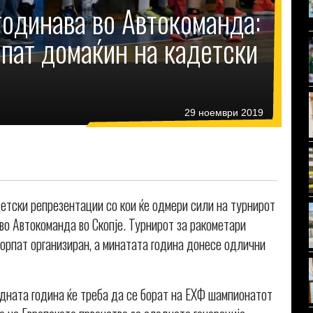
годинава во Автокоманда:
пат домаќин на кадетски
29 ноември 2019
етски репрезентации со кои ќе одмери сили на турнирот
 во Автокоманда во Скопје. Турнирот за ракометари
торпат организиран, а минатата година донесе одлични
ледната година ќе треба да се борат на ЕХФ шампионатот