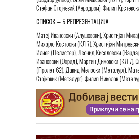
Стефан Стојчевиќ (Аеродром), Филип Крстевски
СПИСОК – Б РЕПРЕЗЕНТАЦИЈА
Матеј Ивановски (Алушовски), Христијан Михај
Михајло Костоски (КЛ 7), Христијан Митревски
Илиев (Пелистер), Леонид Киселовски (Вардар 
Ивановски (Охрид), Мартин Димовски (КЛ 7), С
(Пролет 62), Давид Мелоски (Металург), Мате
Стојковиќ (Металург), Филип Николов (Металур