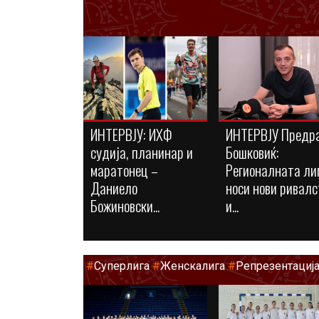
ИНТЕРВЈУ: ИХФ
ИНТЕРВЈУ Предр
судија, планинар и
Бошковиќ:
маратонец –
Регионалната ли
Даниело
носи нови ривалс
Божиновски...
и...
#
Суперлига
#
Женскалига
#
Репрезентациј