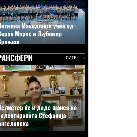
Петмина Македонци учеа од
Виран Морос и Љубомир
Врањеш
РАНСФЕРИ
СИТЕ
Пелистер ќе и даде шанса на
талентираната Стефанија
Ангеловска