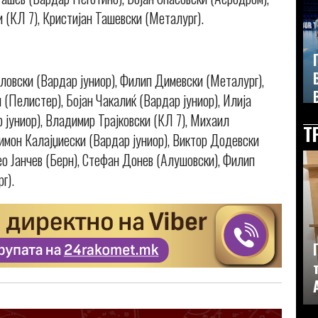
 (КЛ 7), Кристијан Ташевски (Металург).
ловски (Вардар јуниор), Филип Димевски (Металург),
 (Пелистер), Бојан Чакалиќ (Вардар јуниор), Илија
јуниор), Владимир Трајковски (КЛ 7), Михаил
Т
имон Калајџиески (Вардар јуниор), Виктор Додевски
о Јанчев (Берн), Стефан Донев (Алушовски), Филип
г).