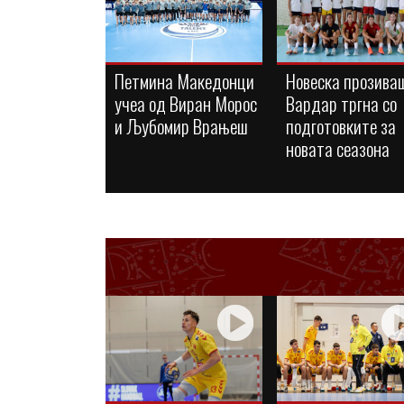
Петмина Македонци
Новеска прозива
учеа од Виран Морос
Вардар тргна со
и Љубомир Врањеш
подготовките за
новата сеазона