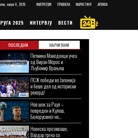
рток, август 6, 2026
ИМПРЕСУМ
ПРАВИЛА
МАРКЕТИНГ
АРХИВА
РУГА 2025
ИНТЕРВЈУ
ВЕСТИ
ПОСЛЕДНИ
НАЈЧИТАНИ
Петмина Македонци учеа
од Виран Морос и
Љубомир Врањеш
ПСЖ победи во Јапонија
и беше дел од историски
рекорд!
Нов шок за Раул –
повреден и Кулеш,
Белорусинот не...
Новеска прозиваше,
Вардар тргна со