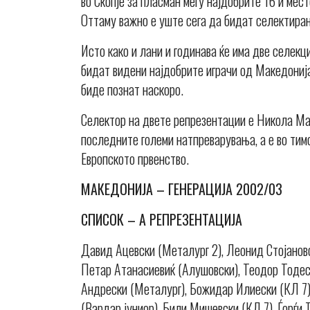
во Скопје за пласман меѓу најдобрите 16 и мес
Оттаму важно е уште сега да бидат селектиран
Исто како и лани и годинава ќе има две селекц
бидат видени најдобрите играчи од Македониј
биде познат наскоро.
Селектор на двете репрезентации е Никола Ма
последните големи натпреварувања, а е во тимот
Европското првенство.
МАКЕДОНИЈА – ГЕНЕРАЦИЈА 2002/03
СПИСОК – А РЕПРЕЗЕНТАЦИЈА
Давид Ацевски (Металург 2), Леонид Стојановс
Петар Атанасиевиќ (Алушовски), Теодор Тодеск
Андрески (Металург), Божидар Илиески (КЛ 7),
(Вардар јуниор), Били Мишевски (КЛ 7), Ѓорѓи 