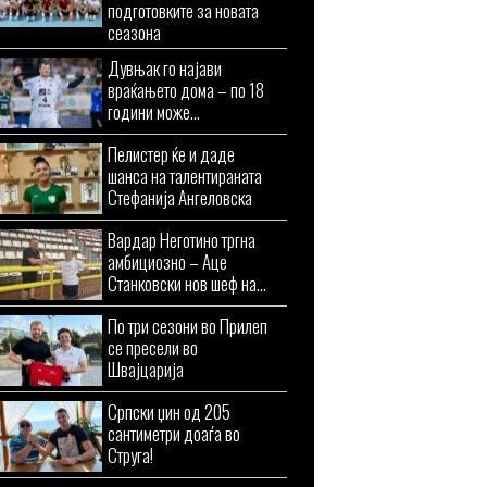
подготовките за новата
сеазона
Дувњак го најави
враќањето дома – по 18
години може...
Пелистер ќе и даде
шанса на талентираната
Стефанија Ангеловска
Вардар Неготино тргна
амбициозно – Аце
Станковски нов шеф на...
По три сезони во Прилеп
се пресели во
Швајцарија
Српски џин од 205
сантиметри доаѓа во
Струга!