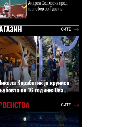
Андреа Седлоска пред
трансфер во Турција!
АГАЗИН
СИТЕ
Никола Карабатиќ ја круниса
љубовта по 16 години: Ова...
РВЕНСТВА
СИТЕ