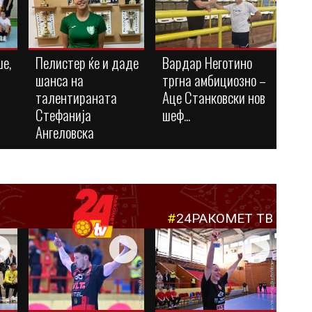
ше,
Пелистер ќе и даде
Вардар Неготино
шанса на
тргна амбициозно –
талентираната
Аце Станковски нов
Стефанија
шеф...
Ангеловска
#
24РАКОМЕТ ТВ