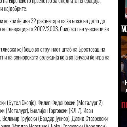
то на Европското првенство за следната генерација.
и најдобрите.
ии во кои ќе има 32 ракометари па ќе може на дело да
М
а во генерацијата 2002/2003. Списокот на учесници ќе
тлиески кој беше во стручниот штаб на Брестовац на
 и на сениорската селекција која во јануари ќе игра на
ки (Бутел Скопје), Филип Фидановски (Металург 2),
П
и (Металург), Емилијан Ѓорговски (КЛ 7), Иван
 Велимир Грујоски (Вардар јуниор), Давид Ставревски
Ташев (Вардар Неготино), Бојан Спасовски (Аеродром),