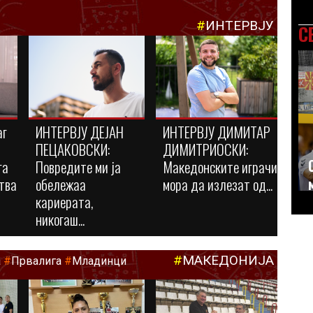
#
ИНТЕРВЈУ
С
аг
ИНТЕРВЈУ ДЕЈАН
ИНТЕРВЈУ ДИМИТАР
ПЕЦАКОВСКИ:
ДИМИТРИОСКИ:
га
Повредите ми ја
Македонските играчи
тва
обележаа
мора да излезат од...
кариерата,
никогаш...
#
МАКЕДОНИЈА
а
#
Првалига
#
Младинци