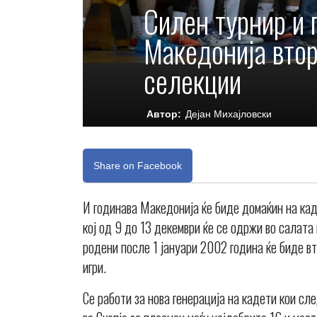
Силен турнир и 
Македонија втор
селекции
Автор:
Дејан Михајловски
Share on Facebook
И годинава Македонија ќе биде домаќин на кад
кој од 9 до 13 декември ќе се одржи во салата
родени после 1 јануари 2002 година ќе биде в
игри.
Се работи за нова генерација на кадети кои с