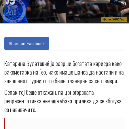
Фото: ЖРК Ѓер
Share on Facebook
Катарина Булатовиќ ја заврши богатата кариера како
ракометарка на Ѓер, иако имаше шанса да настапи и на
завршниот турнир што беше планиран за септември.
Сепак тој беше откажан, па црногорската
репрезентативка немаше убава прилика да се збогува
со навивачите.