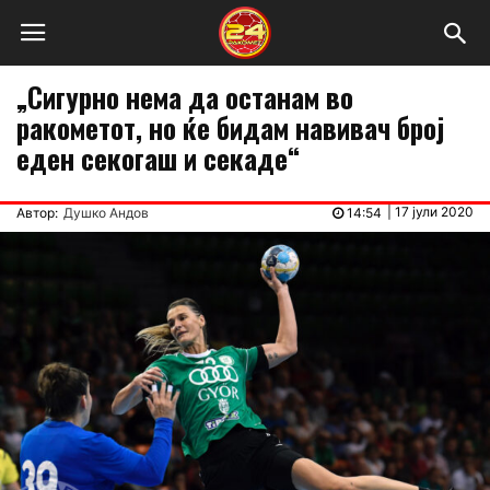
„Сигурно нема да останам во
ракометот, но ќе бидам навивач број
еден секогаш и секаде“
|
17 јули 2020
Автор:
Душко Андов
14:54