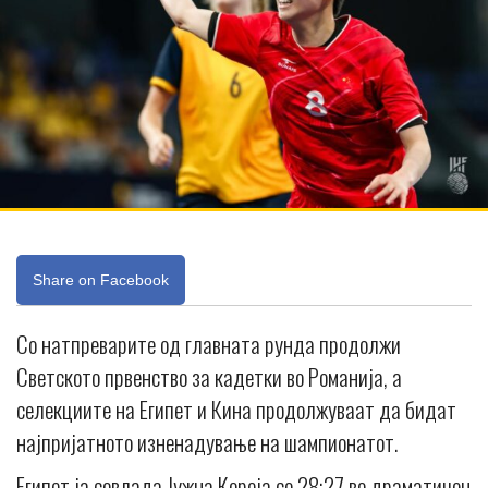
Share on Facebook
Со натпреварите од главната рунда продолжи
Светското првенство за кадетки во Романија, а
селекциите на Египет и Кина продолжуваат да бидат
најпријатното изненадување на шампионатот.
Египет ја совлада Јужна Кореја со 28:27 во драматичен