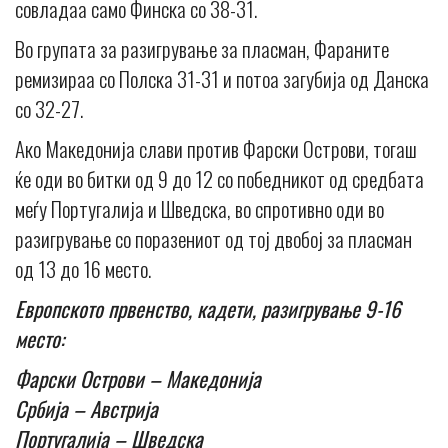
совладаа само Финска со 38-31.
Во групата за разигрување за пласман, Фараните
ремизираа со Полска 31-31 и потоа загубија од Данска
со 32-27.
Ако Македонија слави против Фарски Острови, тогаш
ќе оди во битки од 9 до 12 со победникот од средбата
меѓу Португалија и Шведска, во спротивно оди во
разигрување со поразениот од тој двобој за пласман
од 13 до 16 место.
Европското првенство, кадети, разигрување 9-16
место:
Фарски Острови – Македонија
Србија – Австрија
Португалија – Шведска