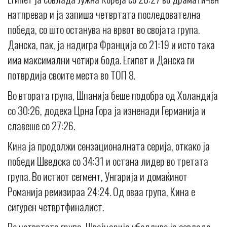
натпревар и ја запиша четвртата последователна
победа, со што останува на врвот во својата група.
Данска, пак, ја надигра Франција со 21:19 и исто така
има максимални четири бода. Eгипет и Данска ги
потврдија своите места во ТОП 8.
Во втората група, Шпанија беше подобра од Холандија
со 30:26, додека Црна Гора ја изненади Германија и
славеше со 27:26.
Кина ја продолжи сензационалната серија, откако ја
победи Шведска со 34:31 и остана лидер во третата
група. Во истиот сегмент, Унгарија и домаќинот
Романија ремизираа 24:24. Од оваа група, Кина е
сигурен четвртфиналист.
Во четвртата група, Швајцарија убедливо ја совлада