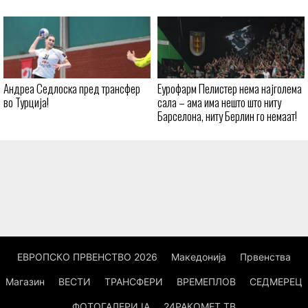
Андреа Седлоска пред трансфер
Еурофарм Пелистер нема најголема
во Турција!
сала – ама има нешто што ниту
Барселона, ниту Берлин го немаат!
ЕВРОПСКО ПРВЕНСТВО 2026
Македонија
Првенства
Магазин
ВЕСТИ
ТРАНСФЕРИ
ВРЕМЕПЛОВ
СЕДМЕРЕЦ
ФОТОГАЛЕРИЈА
24РАКОМЕТ ТВ