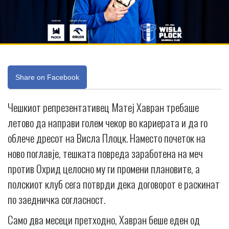
Share on Facebook
Чешкиот репрезентативец Матеј Хавран требаше
летово да направи голем чекор во кариерата и да го
облече дресот на Висла Плоцк. Наместо почеток на
ново поглавје, тешката повреда заработена на меч
против Охрид целосно му ги промени плановите, а
полскиот клуб сега потврди дека договорот е раскинат
по заедничка согласност.
Само два месеци претходно, Хавран беше еден од