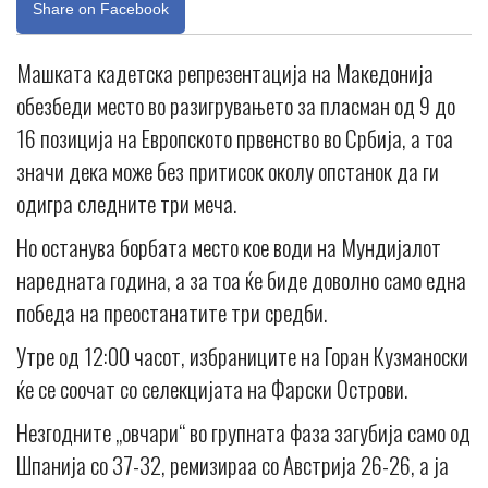
Share on Facebook
Машката кадетска репрезентација на Македонија
обезбеди место во разигрувањето за пласман од 9 до
16 позиција на Европското првенство во Србија, а тоа
значи дека може без притисок околу опстанок да ги
одигра следните три меча.
Но останува борбата место кое води на Мундијалот
наредната година, а за тоа ќе биде доволно само една
победа на преостанатите три средби.
Утре од 12:00 часот, избраниците на Горан Кузманоски
ќе се соочат со селекцијата на Фарски Острови.
Незгодните „овчари“ во групната фаза загубија само од
Шпанија со 37-32, ремизираа со Австрија 26-26, а ја