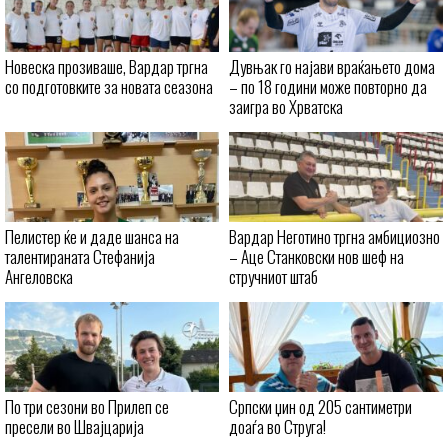
Новеска прозиваше, Вардар тргна
Дувњак го најави враќањето дома
со подготовките за новата сеазона
– по 18 години може повторно да
заигра во Хрватска
Пелистер ќе и даде шанса на
Вардар Неготино тргна амбициозно
талентираната Стефанија
– Аце Станковски нов шеф на
Ангеловска
стручниот штаб
По три сезони во Прилеп се
Српски џин од 205 сантиметри
пресели во Швајцарија
доаѓа во Струга!