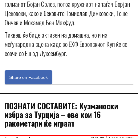
голманот Бојан Солев, потоа кружниот напаѓач Борјан
Цековски, како и бековите Томислав Димковски, Тоше
Ончев и Мохамед Бен Махфуд.
Тиквеш ќе биде активен на домашна, но и на
меѓународна сцена каде во ЕХФ Европскиот Куп ќе се
соочи со Еш од Луксембург.
Share on Facebook
ПОЗНАТИ СОСТАВИТЕ: Кузманоски
избра за Турција – еве кои 16
ракометари ќе играат