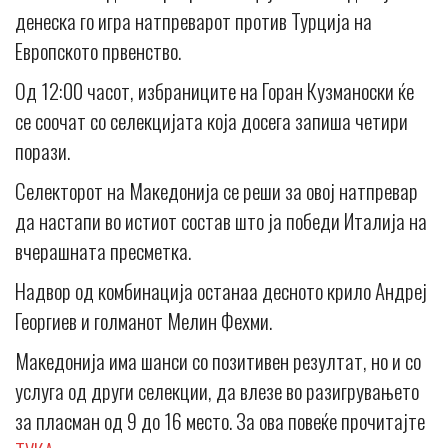
денеска го игра натпреварот против Турција на
Европското првенство.
Од 12:00 часот, избраниците на Горан Кузманоски ќе
се соочат со селекцијата која досега запиша четири
порази.
Селекторот на Македонија се реши за овој натпревар
да настапи во истиот состав што ја победи Италија на
вчерашната пресметка.
Надвор од комбинација останаа десното крило Андреј
Георгиев и голманот Мелин Фехми.
Македонија има шанси со позитивен резултат, но и со
услуга од други селекции, да влезе во разигрувањето
за пласман од 9 до 16 место. За ова повеќе прочитајте