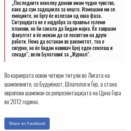
„Последните неколку денови имам чудно чувство,
како да сум задоцнила за нешто. Измешани ми се
емоциите, но бргу ќе излезам од оваа фаза.
Ситуацијата не е најдобра за правење големи
планови, но би сакала да бидам мајка. Ќе завршам
факултет и ќе можам да се посветам на други
работи. Нема да останам во ракометот, тоа е
сигурно, но ќе бидам навивач број еден секогаш и
секаде“, вели Булатовиќ за „Журнал“.
Во кариерата освои четири титули во Лигата на
шампионите, со Будуќност, Шлагелсе и Ѓер, а стана
европски шампион со репрезентацијата на Црна Гора
во 2012 година.
Share on Facebook