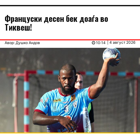
Француски десен бек доаѓа во
Тиквеш!
| 4 август 2026
Авор: Душко Андов
10:14