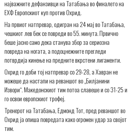
најважните дефанзивци на Татабања во финалето на
ЕХФ Европскиот куп против Охрид.
На првиот натпревар, одигран на 24 мај во Татабања,
чешкиот лев бек се повреди во 55. минута. Првично
беше јасно само дека станува збор за сериозна
повреда на ногата, а подоцнежните прегледи
потврдија кинење на предните вкрстени лигаменти.
Охрид го доби тој натпревар со 29-28, а Хавран не
можеше да настапи на реваншот во „Билјанини
Извори“. Македонскиот тим потоа славеше и со 31-25 и
го освои европскиот трофеј.
Тренерот на Татабања, Едмонд Тот, пред реваншот во
Охрид ја опиша повредата како огромен удар за својот
тим.