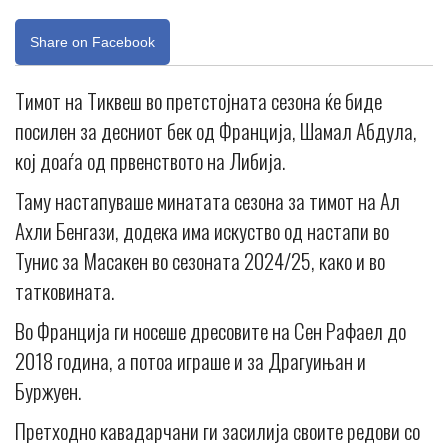
Share on Facebook
Тимот на Тиквеш во претстојната сезона ќе биде
посилен за десниот бек од Франција, Шамал Абдула,
кој доаѓа од првенството на Либија.
Таму настапуваше минатата сезона за тимот на Ал
Ахли Бенгази, додека има искуство од настапи во
Тунис за Масакен во сезоната 2024/25, како и во
татковината.
Во Франција ги носеше дресовите на Сен Рафаел до
2018 година, а потоа играше и за Драгуињан и
Буржуен.
Претходно кавадарчани ги засилија своите редови со