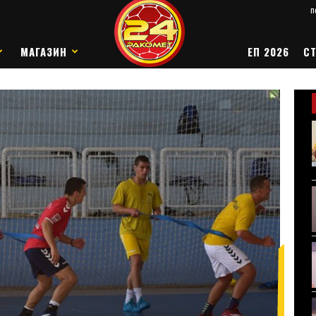
п
МАГАЗИН
ЕП 2026
СТ