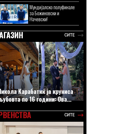
Мундијалско полуфинале
за Божиновски и
Начевски!
АГАЗИН
СИТЕ
Никола Карабатиќ ја круниса
љубовта по 16 години: Ова...
РВЕНСТВА
СИТЕ