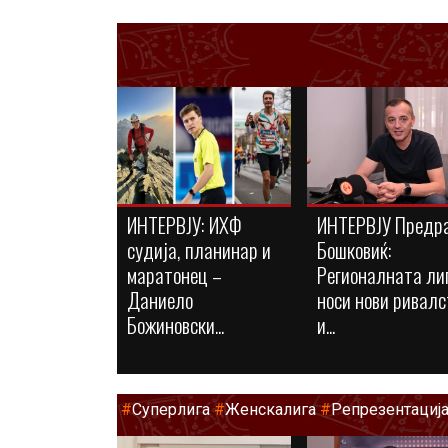
ИНТЕРВЈУ: ИХФ
ИНТЕРВЈУ Предр
судија, планинар и
Бошковиќ:
маратонец –
Регионалната ли
Даниело
носи нови ривалс
Божиновски...
и...
#
Суперлига
#
Женскалига
#
Репрезентациј