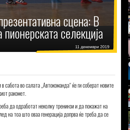
презентативна сцена: В
а пионерската селекција
11 декември 2019
 в сабота во салата „Автокоманда“ ќе ги соберат новите
иот ракомет.
треба да одработат неколку тренинзи и да покажат на
лед на тоа што оваа генерација допрва ќе треба да се