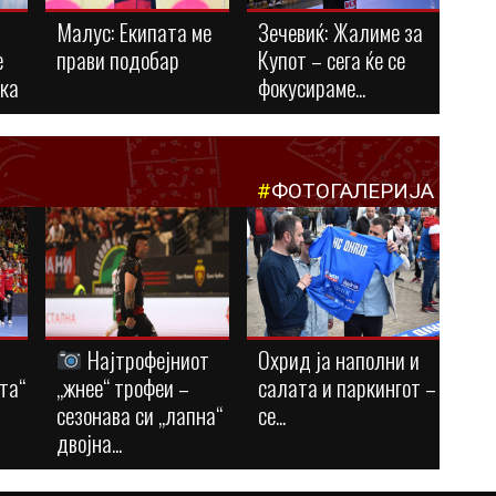
Малус: Eкипата ме
Зечевиќ: Жалиме за
е
прави подобар
Купот – сега ќе се
ука
фокусираме...
#
ФОТОГАЛЕРИЈА
Најтрофејниот
Охрид ја наполни и
та“
„жнее“ трофеи –
салата и паркингот –
сезонава си „лапна“
се...
двојна...