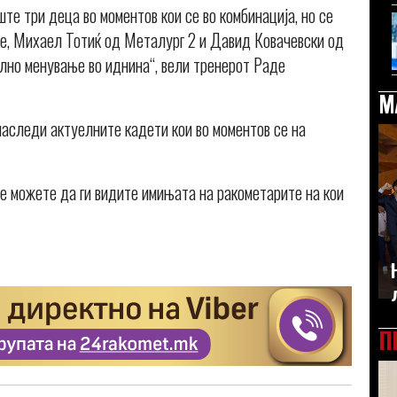
ште три деца во моментов кои се во комбинација, но се
пе, Михаел Тотиќ од Металург 2 и Давид Ковачевски од
елно менување во иднина“, вели тренерот Раде
М
 наследи актуелните кадети кои во моментов се на
ие можете да ги видите имињата на ракометарите на кои
П