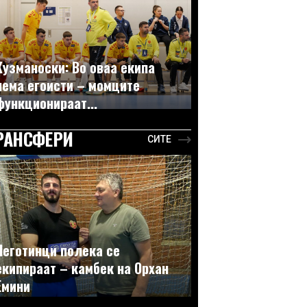
Кузманоски: Во оваа екипа
нема егоисти – момците
функционираат...
РАНСФЕРИ
СИТЕ
Неготинци полека се
екипираат – камбек на Орхан
Емини