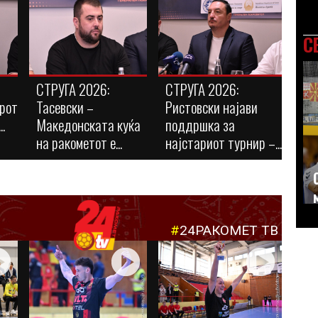
С
СТРУГА 2026:
СТРУГА 2026:
ирот
Тасевски –
Ристовски најави
.
Македонската куќа
поддршка за
на ракометот е...
најстариот турнир –...
#
24РАКОМЕТ ТВ