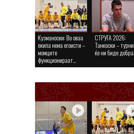
Кузманоски: Во оваа
СТРУГА 2026:
екипа нема егоисти –
Танкоски – турн
момците
ќе ни биде добра..
функционираат...