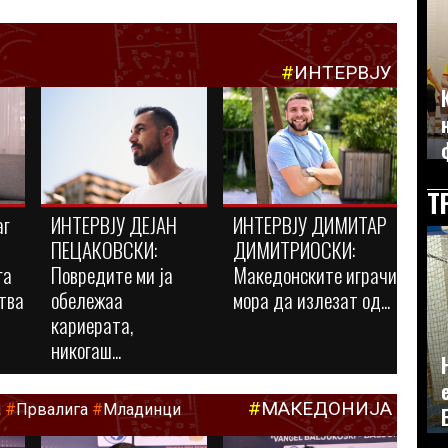
#
ИНТЕРВЈУ
Т
аг
ИНТЕРВЈУ ДЕЈАН
ИНТЕРВЈУ ДИМИТАР
ПЕЦАКОВСКИ:
ДИМИТРИОСКИ:
га
Повредите ми ја
Македонските играчи
тва
обележаа
мора да излезат од...
кариерата,
никогаш...
#
МАКЕДОНИЈА
а
#
Првалига
#
Младинци