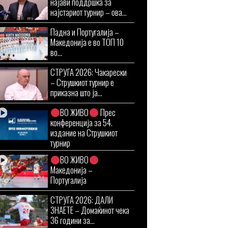
најави поддршка за
најстариот турнир – ова...
Падна и Португалија –
Македонија е во ТОП 10
во...
СТРУГА 2026: Чакарески
– Струшкиот турнир е
приказна што ја...
ВО ЖИВО
Прес
конференција за 54.
издание на Струшкиот
турнир
ВО ЖИВО
Македонија –
Португалија
СТРУГА 2026: ДАЛИ
ЗНАЕТЕ – Домаќинот чека
36 години за...