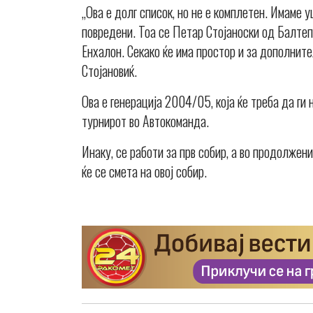
„Ова е долг список, но не е комплетен. Имаме у
повредени. Тоа се Петар Стојаноски од Балте
Енхалон. Секако ќе има простор и за дополнит
Стојановиќ.
Ова е генерација 2004/05, која ќе треба да ги
турнирот во Автокоманда.
Инаку, се работи за прв собир, а во продолжен
ќе се смета на овој собир.