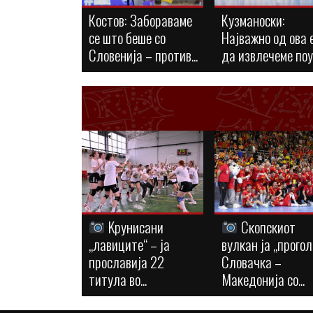
Костов: Забораваме
Кузманоски:
се што беше со
Најважно од ова 
Словенија – против...
да извлечеме по
Kрунисани
Скопскиот
„лавиците“ – ја
вулкан ја „прогол
прославија 22
Словачка –
титула во...
Македонија со...