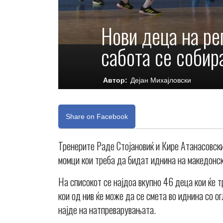
Нови деца на ре
сабота се собир
Автор:
Дејан Михајловски
Share on Facebook
Тренерите Раде Стојановиќ и Кире Атанасовски
момци кои треба да бидат иднина на македонск
На списокот се најдоа вкупно 46 деца кои ќе 
кои од нив ќе може да се смета во иднина со ог
најде на натпреварувањата.