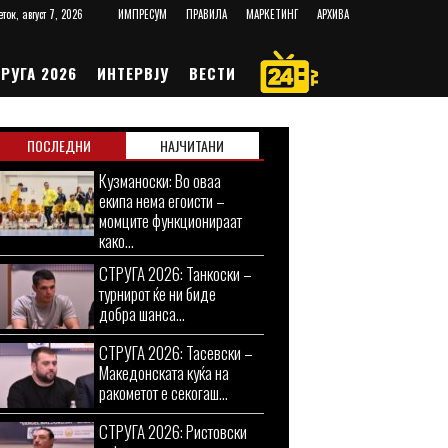
еток, август 7, 2026
ИМПРЕСУМ
ПРАВИЛА
МАРКЕТИНГ
АРХИВА
РУГА 2026
ИНТЕРВЈУ
ВЕСТИ
ПОСЛЕДНИ
НАЈЧИТАНИ
Кузманоски: Во оваа
екипа нема егоисти –
момците функционираат
како...
СТРУГА 2026: Танкоски –
турнирот ќе ни биде
добра шанса...
СТРУГА 2026: Тасевски –
Македонската куќа на
ракометот е секогаш...
СТРУГА 2026: Ристовски