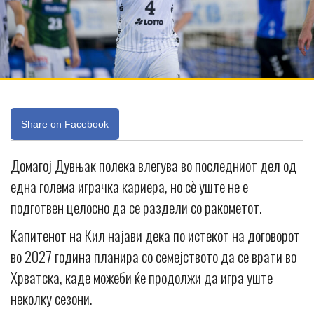
Share on Facebook
Домагој Дувњак полека влегува во последниот дел од
една голема играчка кариера, но сè уште не е
подготвен целосно да се раздели со ракометот.
Капитенот на Кил најави дека по истекот на договорот
во 2027 година планира со семејството да се врати во
Хрватска, каде можеби ќе продолжи да игра уште
неколку сезони.