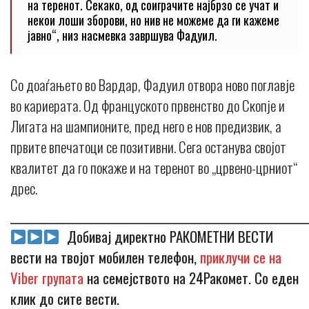
на теренот. Секако, од соиграчите најбрзо се учат и
некои лоши зборови, но нив не можеме да ги кажеме
јавно“, низ насмевка завршува Фадуил.
Со доаѓањето во Вардар, Фадуил отвора ново поглавје
во кариерата. Од француското првенство до Скопје и
Лигата на шампионите, пред него е нов предизвик, а
првите впечатоци се позитивни. Сега останува својот
квалитет да го покаже и на теренот во „црвено-црниот“
дрес.
_____________________________________________________________
Добивај директно РАКОМЕТНИ ВЕСТИ
вести на твојот мобилен телефон,
приклучи се на
Viber групата
на семејството на 24Ракомет. Со еден
клик до сите вести.