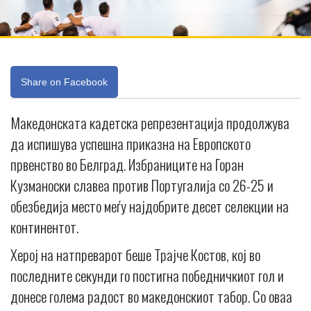
Share on Facebook
Македонската кадетска репрезентација продолжува
да испишува успешна приказна на Европското
првенство во Белград. Избраниците на Горан
Кузманоски славеа против Португалија со 26-25 и
обезбедија место меѓу најдобрите десет селекции на
континентот.
Херој на натпреварот беше Трајче Костов, кој во
последните секунди го постигна победничкиот гол и
донесе голема радост во македонскиот табор. Со оваа