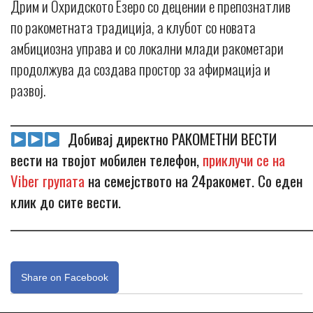
Дрим и Охридското Езеро со децении е препознатлив
по ракометната традиција, а клубот со новата
амбициозна управа и со локални млади ракометари
продолжува да создава простор за афирмација и
развој.
_____________________________________________________________
Добивај директно РАКОМЕТНИ ВЕСТИ
вести на твојот мобилен телефон,
приклучи се на
Viber групата
на семејството на 24ракомет. Со еден
клик до сите вести.
_____________________________________________________________
Share on Facebook