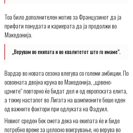
Тоа било дополнителен мотив за Французинот да ја
прифати понудата и кариерата да ја продолжи во
Македонија.
„Верувам во екипата и во квалитетот што го имаме”.
Вардар во новата сезона влегува со големи амбиции. По
освоената двојна круна во Македонија, „црвено-
црните“ повторно ќе бидат дел и од европската елита,
а токму настапот во Лигата на шампионите беше еден
од важните фактори при одлуката на Фадуил.
Новиот среден бек смета дека на екипата ќе и биде
потребно време за целосно воигрување, но верува во