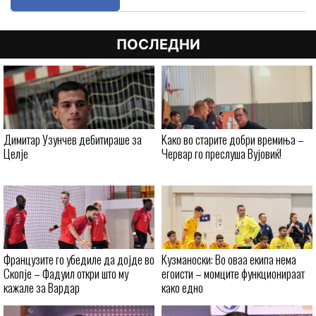
ПОСЛЕДНИ
Димитар Узунчев дебитираше за
Kaко во старите добри времиња –
Целје
Червар го преслуша Вујовиќ!
Французите го убедиле да дојде во
Кузманоски: Во оваа екипа нема
Скопје – Фадуил откри што му
егоисти – момците функционираат
кажале за Вардар
како едно