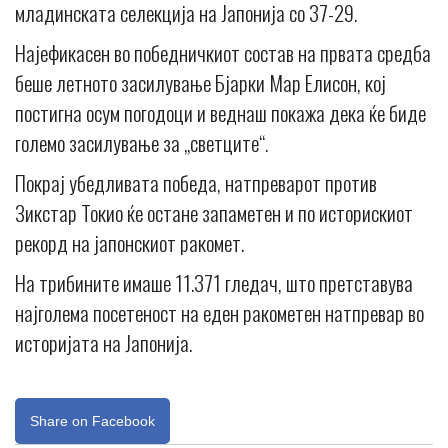
младинската селекција на Јапонија со 37-29.
Најефикасен во победничкиот состав на првата средба
беше летното засилување Бјарки Мар Елисон, кој
постигна осум погодоци и веднаш покажа дека ќе биде
големо засилување за „светците“.
Покрај убедливата победа, натпреварот против
Зикстар Токио ќе остане запаметен и по историскиот
рекорд на јапонскиот ракомет.
На трибините имаше 11.371 гледач, што претставува
најголема посетеност на еден ракометен натпревар во
историјата на Јапонија.
Share on Facebook