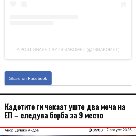
A POST SHARED BY 24 RAKOMET (@24RAKOMET)
Share on Facebook
Кадетите ги чекаат уште два меча на
ЕП – следува борба за 9 место
| 7 август 2026
Авор: Душко Андов
09:00