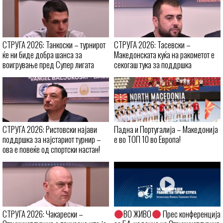
СТРУГА 2026: Танкоски – турнирот
СТРУГА 2026: Тасевски –
ќе ни биде добра шанса за
Македонската куќа на ракометот е
воигрување пред Супер лигата
секогаш тука за поддршка
СТРУГА 2026: Ристовски најави
Падна и Португалија – Македонија
поддршка за најстариот турнир –
е во ТОП 10 во Европа!
ова е повеќе од спортски настан!
СТРУГА 2026: Чакарески –
ВО ЖИВО
Прес конференција