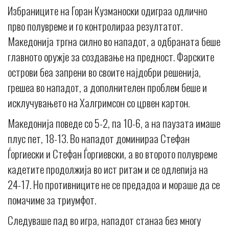
Избраниците на Горан Кузманоски одиграа одлично
прво полувреме и го контролираа резултатот.
Македонија тргна силно во нападот, а одбраната беше
главното оружје за создавање на предност. Фарските
острови беа запрени во своите најдобри решенија,
грешеа во нападот, а дополнителен проблем беше и
исклучувањето на Халгримсон со црвен картон.
Македонија поведе со 5-2, па 10-6, а на паузата имаше
плус пет, 18-13. Во нападот доминираа Стефан
Ѓоргиески и Стефан Ѓоргиевски, а во второто полувреме
кадетите продолжија во ист ритам и се одлепија на
24-17. Но противниците не се предадоа и мораше да се
помачиме за триумфот.
Следуваше пад во игра, нападот станаа без многу