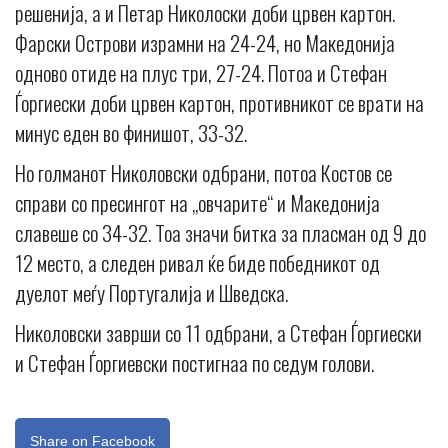
решенија, а и Петар Николоски доби црвен картон.
Фарски Острови израмни на 24-24, но Македонија
одново отиде на плус три, 27-24. Потоа и Стефан
Ѓоргиески доби црвен картон, противникот се врати на
минус еден во финишот, 33-32.
Но голманот Николовски одбрани, потоа Костов се
справи со пресингот на „овчарите“ и Македонија
славеше со 34-32. Тоа значи битка за пласман од 9 до
12 место, а следен ривал ќе биде победникот од
дуелот меѓу Португалија и Шведска.
Николовски заврши со 11 одбрани, а Стефан Ѓоргиески
и Стефан Ѓоргиевски постигнаа по седум голови.
Share on Facebook