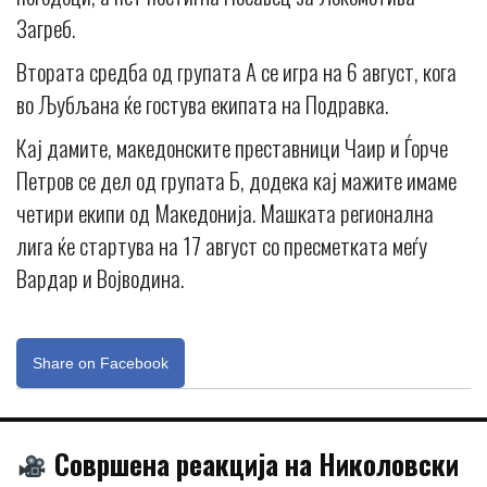
Загреб.
Втората средба од групата А се игра на 6 август, кога
во Љубљана ќе гостува екипата на Подравка.
Кај дамите, македонските преставници Чаир и Ѓорче
Петров се дел од групата Б, додека кај мажите имаме
четири екипи од Македонија. Машката регионална
лига ќе стартува на 17 август со пресметката меѓу
Вардар и Војводина.
Share on Facebook
Совршена реакција на Николовски