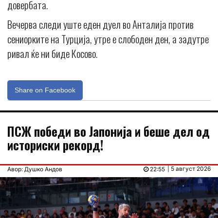
довербата.
Вечерва следи уште еден дуел во Анталија против
сениорките на Турција, утре е слободен ден, а задутре
ривал ќе ни биде Косово.
Share on Facebook
ПСЖ победи во Јапонија и беше дел од
историски рекорд!
| 5 август 2026
Авор: Душко Андов
22:55