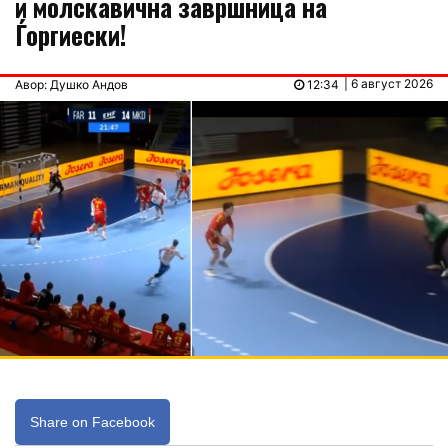
и молскавична завршница на
Ѓоргиески!
| 6 август 2026
Авор: Душко Андов
12:34
Share on Facebook