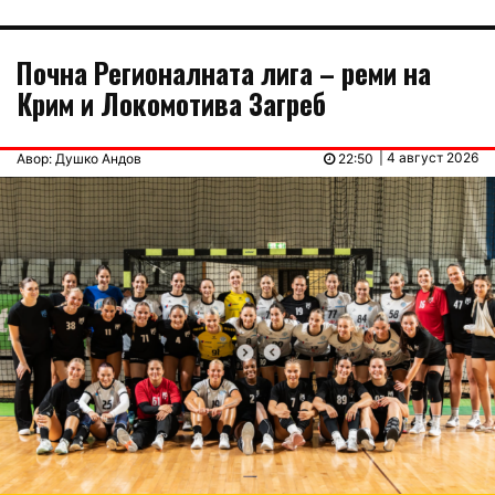
Почна Регионалната лига – реми на
Крим и Локомотива Загреб
| 4 август 2026
Авор: Душко Андов
22:50