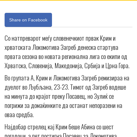
Share on Facebook
Со натпреварот меѓу словенечкиот првак Крим и
хрватската Локомотива Загреб денеска стартува
првата сезона во новата регионална лига со екипи од
Хрватска, Словенија, Македонија, Србија и Црна Гора.
Во групата А, Крим и Локомотива Загреб ремизираа на
дуелот во Љубљана, 23-23. Тимот од Загреб водеше
на минута до крајот преку Посавец, но Зулиќ се
погрижи за домаќинките да останат непоразени на
оваа средба.
Најдобар стрелец кај Крим беше Абина со шест
погодоци, а пет постигна Посавец за Локомотива