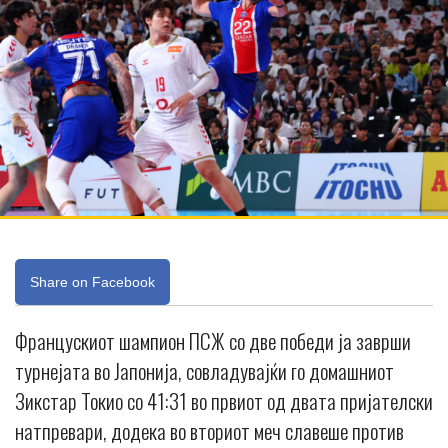
Share on Facebook
Францускиот шампион ПСЖ со две победи ја заврши
турнејата во Јапонија, совладувајќи го домашниот
Зикстар Токио со 41:31 во првиот од двата пријателски
натпревари, додека во вториот меч славеше против