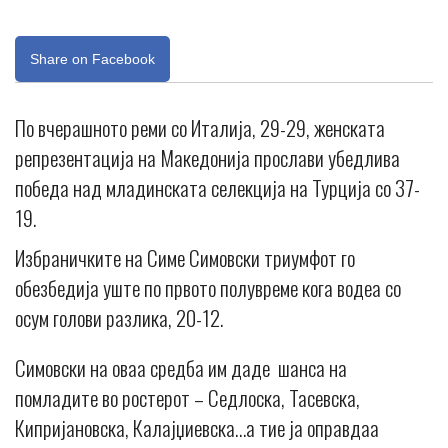
Share on Facebook
По вчерашното реми со Италија, 29-29, женската
репрезентација на Македонија прослави убедлива
победа над младинската селекција на Турција со 37-
19.
Избраничките на Симе Симовски триумфот го
обезбедија уште по првото полувреме кога водеа со
осум голови разлика, 20-12.
Симовски на оваа средба им даде шанса на
помладите во ростерот – Седлоска, Тасевска,
Кипријановска, Калајџиевска…а тие ја оправдаа